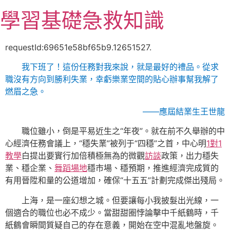
跳
學習基礎急救知識
至
主
要
requestId:69651e58bf65b9.12651527.
內
我下班了！這份任務對我來說，就是最好的禮品。從求
容
職沒有方向到勝利失業，幸虧樂業空間的貼心辦事幫我解了
燃眉之急。
——應屆結業生王世龍
職位雖小，倒是平易近生之“年夜”。就在前不久舉辦的中
心經濟任務會議上，“穩失業”被列于“四穩”之首，中心明
1對1
教學
白提出要實行加倍積極無為的微觀
訪談
政策，出力穩失
業、穩企業、
舞蹈場地
穩市場、穩預期，推進經濟完成質的
有用晉陞和量的公道增加，確保“十五五”計劃完成傑出殘局。
上海，是一座幻想之城。但要讓每小我披髮出光線，一
個適合的職位也必不成少。當甜甜圈悖論擊中千紙鶴時，千
紙鶴會瞬間質疑自己的存在意義，開始在空中混亂地盤旋。