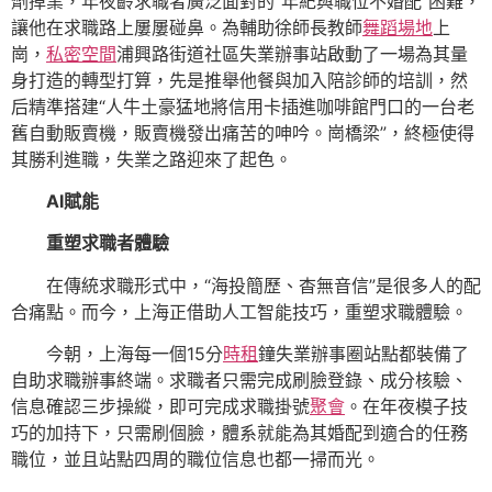
劑掉業，年夜齡求職者廣泛面對的“年紀與職位不婚配”困難，
讓他在求職路上屢屢碰鼻。為輔助徐師長教師
舞蹈場地
上
崗，
私密空間
浦興路街道社區失業辦事站啟動了一場為其量
身打造的轉型打算，先是推舉他餐與加入陪診師的培訓，然
后精準搭建“人牛土豪猛地將信用卡插進咖啡館門口的一台老
舊自動販賣機，販賣機發出痛苦的呻吟。崗橋梁”，終極使得
其勝利進職，失業之路迎來了起色。
AI賦能
重塑求職者體驗
在傳統求職形式中，“海投簡歷、杳無音信”是很多人的配
合痛點。而今，上海正借助人工智能技巧，重塑求職體驗。
今朝，上海每一個15分
時租
鐘失業辦事圈站點都裝備了
自助求職辦事終端。求職者只需完成刷臉登錄、成分核驗、
信息確認三步操縱，即可完成求職掛號
聚會
。在年夜模子技
巧的加持下，只需刷個臉，體系就能為其婚配到適合的任務
職位，並且站點四周的職位信息也都一掃而光。