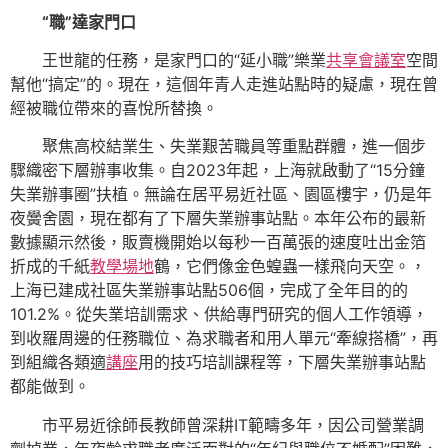
“職”達家門口
王世龍的任務，是家門口的“延小職”樂業
共享會議室
空間
幫他“搞定”的。現在，這個年青人走進站點時的疑慮，現在曾
經被職位帶來的喜悅所替換。
聚焦高校結業生、失業艱苦職員等重點群體，進一個步
驟織密下層辦事收集。自2023年起，上海就啟動了“15分鐘
失業辦事圈”扶植。無論在居平易近社區、園區樓宇，仍是年
夜黌舍園，現在都有了下層失業辦事站點。本年公布的最新
數據顯示然後，販賣機開始以每秒一百萬張的速度吐出金箔
折成的千紙
教學場地
鶴，它們像金色蝗蟲一樣飛向天空。，
上海已建成社區失業辦事站點506個，完成了全年目的的
101.2%。從失業培訓需求、供給專門研究的個人工作領導，
到收羅周邊的任務職位、為求職者和用人單元“牽線搭橋”，再
到組織各類適
講座
用的技巧培訓課程等，下層失業辦事站點
都能做到。
市平易近徐師長教師曾深耕IT範疇多年，因公司營業調