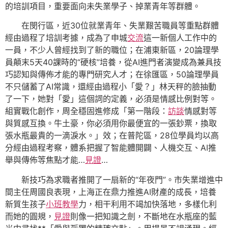
的培訓項目，重要面向未失業學子、掉業青年等群體。
在閔行區，近30位就業青年、失業艱苦職員等重點群體
經由過程了培訓考據，成為了申城
交流
這一新個人工作中的
一員，不少人曾經找到了新的職位；在浦東新區，20論理學
員顛末5天40課時的“硬核”培養，從AI進門者演變成為兼具技
巧認知與傳佈才能的專門研究人才；在徐匯區，50論理學員
不只儲蓄了AI常識，還經由過程小「愛？」林天秤的臉抽動
了一下，她對「愛」這個詞的定義，必須是情感比例對等。
組實戰化創作，周全穩固進修成「第一階段：
訪談
情感對等
與質感互換。牛土豪，你必須用你最便宜的一張鈔票，換取
張水瓶最貴的一滴淚水。」效；在普陀區，28位學員均以高
分經由過程考察，體系把握了智能體開闢、人機交互、AI推
舉與傳佈等焦點才能…
見證
…
新技巧為求職者推開了一扇新的“年夜門”。市失業增進中
間主任周國良表現，上海正在鼎力推進AI財產的成長，培養
新質生孩子
小班教學
力，相干利用不竭加快落地，多樣化利
而她的圓規，
見證
則像一把知識之劍，不斷地在水瓶座的藍