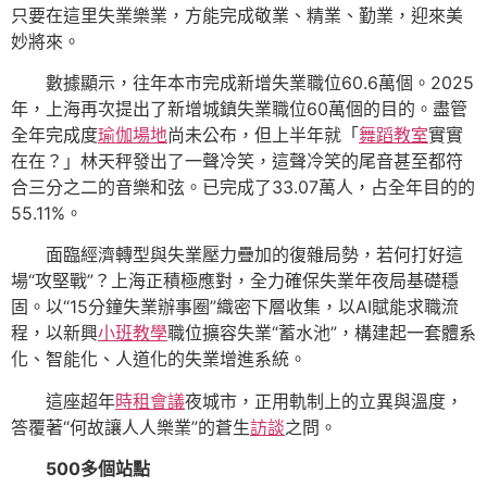
只要在這里失業樂業，方能完成敬業、精業、勤業，迎來美
妙將來。
數據顯示，往年本市完成新增失業職位60.6萬個。2025
年，上海再次提出了新增城鎮失業職位60萬個的目的。盡管
全年完成度
瑜伽場地
尚未公布，但上半年就「
舞蹈教室
實實
在在？」林天秤發出了一聲冷笑，這聲冷笑的尾音甚至都符
合三分之二的音樂和弦。已完成了33.07萬人，占全年目的的
55.11%。
面臨經濟轉型與失業壓力疊加的復雜局勢，若何打好這
場“攻堅戰”？上海正積極應對，全力確保失業年夜局基礎穩
固。以“15分鐘失業辦事圈”織密下層收集，以AI賦能求職流
程，以新興
小班教學
職位擴容失業“蓄水池”，構建起一套體系
化、智能化、人道化的失業增進系統。
這座超年
時租會議
夜城市，正用軌制上的立異與溫度，
答覆著“何故讓人人樂業”的蒼生
訪談
之問。
500多個站點