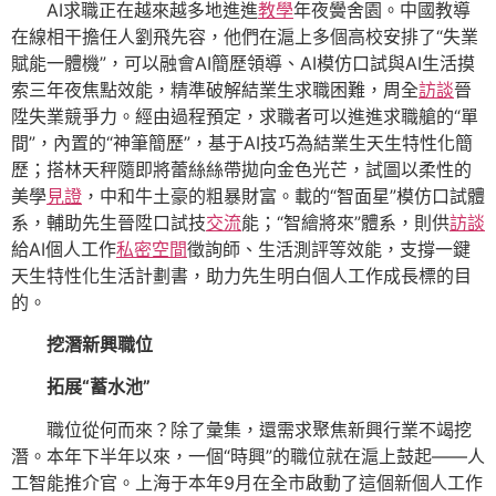
AI求職正在越來越多地進進
教學
年夜黌舍園。中國教導
在線相干擔任人劉飛先容，他們在滬上多個高校安排了“失業
賦能一體機”，可以融會AI簡歷領導、AI模仿口試與AI生活摸
索三年夜焦點效能，精準破解結業生求職困難，周全
訪談
晉
陞失業競爭力。經由過程預定，求職者可以進進求職艙的“單
間”，內置的“神筆簡歷”，基于AI技巧為結業生天生特性化簡
歷；搭林天秤隨即將蕾絲絲帶拋向金色光芒，試圖以柔性的
美學
見證
，中和牛土豪的粗暴財富。載的“智面星”模仿口試體
系，輔助先生晉陞口試技
交流
能；“智繪將來”體系，則供
訪談
給AI個人工作
私密空間
徵詢師、生活測評等效能，支撐一鍵
天生特性化生活計劃書，助力先生明白個人工作成長標的目
的。
挖潛新興職位
拓展“蓄水池”
職位從何而來？除了彙集，還需求聚焦新興行業不竭挖
潛。本年下半年以來，一個“時興”的職位就在滬上鼓起——人
工智能推介官。上海于本年9月在全市啟動了這個新個人工作