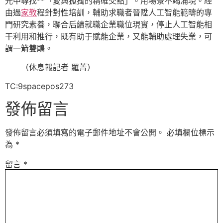
光中尋找**「愛與孤獨的精確交點」。用場景不竭涌現。經
由過
家教
程針對性培訓，輔助求職者晉陞人工智能範疇的專
門研究素養，聯合后續就職企業職位現實，停止人工智能相
干利用和推行，既有助于賦能企業，又能輔助處理失業，可
謂一箭雙鵰。
（休息報記者 羅菁）
TC:9spacepos273
發佈留言
發佈留言必須填寫的電子郵件地址不會公開。
必填欄位標示
為
*
留言
*