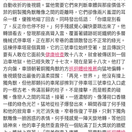
自動收折的後視鏡。當他需要它們來判斷車體與那座價值不
菲的銅製獨角獸雕像之間的距離時，它們卻像兩片羞澀的耳
朵一樣，優雅地縮了回去。同時發出低語：「你還是別看
了，反正你也停不好。」何手殘感覺心臟快要跳出來了。他
轉頭看去，發現那座高聳入雲、覆蓋著鏽跡斑斑鐵網的多層
機械式停車塔，正在那片窄巷的盡頭散發出不正常的綠光。
這棟停車塔是個異類，它的三號車位始終空著，並且傳說只
要有人敢在它面前失
健康檢查
敗十八次，就會被傳送到一個
泊車地獄。他已經失敗了十七次。現在是第十八次。他打了
方向盤，車頭朝著銅獨角獸的方
巡迴體檢推薦
向猛地偏轉。
後視鏡發出最後的溫柔提醒：「再見，世界。」他沒有撞上
獨角獸，但他那顫抖的車尾卻擦到了停車塔三號車位入口處
的一根古老、佈滿苔蘚的柱子。不是撞擊，而是輕柔的碰
觸，像戀人之間的耳語。接著，一道濃郁的、像薄荷口香糖
一樣的綠色光芒。猛地從柱子爆發出來，瞬間吞噬了何手殘
和他的掀背車。光芒消失後，窄巷恢復了平靜，只剩下獨角
獸雕像一臉困惑的表情。何手殘感覺一陣天旋地轉，等他回
過神來，他的車子竟然垂直停在一個貼滿了巨大獎狀的牆壁