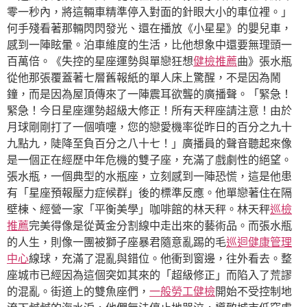
零一秒內，將這輛車精準停入對面的針眼大小的車位裡。」
何手殘看著那輛閃閃發光、還在播放《小星星》的嬰兒車，
感到一陣眩暈。泊車維度的生活，比他想象中還要無理頭一
百萬倍。《失控的星座運勢與單戀狂想
健檢推薦
曲》張水瓶
從他那張覆蓋著七層舊報紙的單人床上驚醒，不是因為鬧
鐘，而是因為屋頂傳來了一陣震耳欲聾的廣播聲。「緊急！
緊急！今日星座運勢超級大修正！所有天秤座請注意！由於
月球剛剛打了一個噴嚏，您的戀愛機率從昨日的百分之九十
九點九，陡降至負百分之八十七！」廣播員的聲音聽起來像
是一個正在經歷中年危機的雙子座，充滿了戲劇性的絕望。
張水瓶，一個典型的水瓶座，立刻感到一陣恐慌，這是他患
有「星座預報壓力症候群」後的標準反應。他單戀著住在隔
壁棟、經營一家「平衡美學」咖啡館的林天秤。林天秤
巡檢
推薦
完美得像是從黃金分割線中走出來的藝術品。而張水瓶
的人生，則像一團被獅子座暴君隨意亂踢的毛
巡迴健康管理
中心
線球，充滿了混亂與錯位。他衝到窗邊，往外看去。整
座城市已經因為這個突如其來的「超級修正」而陷入了荒謬
的混亂。街道上的雙魚座們，
一般勞工健檢
開始不受控制地