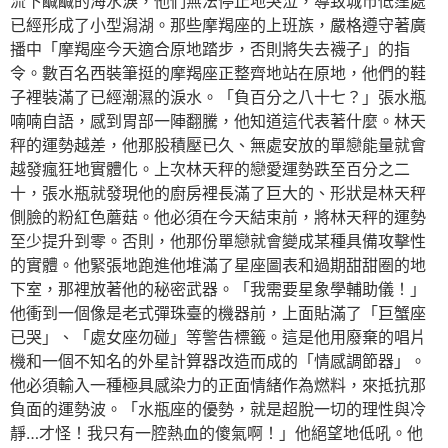
流下鹹鹹的海水淚，他們無法停止地哭泣，導致城市低窪處
已經形成了小型潟湖。那些摩羯座的上班族，嚴格遵守著廣
播中「摩羯座今天適合原地踏步，否則將失去襪子」的指
令。數百名西裝筆挺的摩羯座正整齊地站在原地，他們的鞋
子裡裝滿了已經潮濕的淚水。「負百分之八十七？」張水瓶
喃喃自語，感到胃部一陣翻騰，他知道這代表著什麼。林天
秤的運勢越差，他那股積壓已久、無處安放的單戀能量就會
越發瘋狂地實體化。上次林天秤的戀愛運勢跌至百分之二
十，張水瓶就發現他的廚房裡長滿了巨大的、形狀是林天秤
側臉的粉紅色蘑菇。他必須在今天結束前，將林天秤的運勢
至少提升到零。否則，他那份單戀就會變成某種具備攻擊性
的實體。他緊張地跑進他堆滿了星座圖表和過期甜甜圈的地
下室，那裡放著他的秘密武器。「我需要星象學輔助儀！」
他衝到一個像是老式彈珠臺的機器前，上面貼滿了「巨蟹座
已哭」、「處女座勿碰」等警告標籤。這是他用廢棄的唱片
機和一個不知名的外星計算器改造而成的「情感調節器」。
他必須輸入一種極具感染力的正面情緒作為燃料，來抵抗那
負面的運勢波。「水瓶座的優勢，就是超脫一切的理性與冷
靜…才怪！我只有一腔熱血的傻氣啊！」他絕望地低吼。他