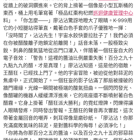
從牆上的破洞鑽進來。它的背上揹著一個像是小型瓦斯桶的
東西，桶上用毛筆寫著「極品紅棗枸杞燃
巡迴健康管理中心
料」。「你怎麼——」廖沾沾驚訝地瞪大了眼睛。K-999用
它的小短腿站得筆直，戴著白色手套的爪子優雅地一揮：
「沒時間了，沾沾先生！宇宙水餃快要拉肚子了！我們必須
在你被醋酸離子炮鎖定前離開！」話音未落，一股極致尖
銳、刺鼻的酸氣猛地從店門口灌入，伴隨著一個狂妄自大的
電子音效：「警告！這裡的醬油比例嚴重失衡！百分之九十
九點九九的醋，才是真理！」廖沾沾知道，這是他的宿敵，
王醋狂，已經找上門了。他的宇宙冒險，被迫從他對蒜泥的
焦慮中，正式開始了。一個狂妄的影子佔滿了那扇被撞破的
牆門邊緣，光線一瞬間被極端的酸氣扭曲。一個閃閃發光、
像醋罐的機器人緩緩漂浮進來，它的底座還不斷噴射著白色
醋霧。它身上掛著「醋狂派大勝利」的霓虹燈牌，閃爍得讓
人眼睛發疼，同時發出警報。王醋狂的聲音再次響起，這次
帶著金屬回音的嘲弄，刺耳得像是磨砂紙。「廖沾沾！你那
充滿腐敗氣味的蒜泥，是對醬料學的侮辱！必須淨化！」
「你將為你那百分之五的醬油，以及百分之九十五的邪惡蒜