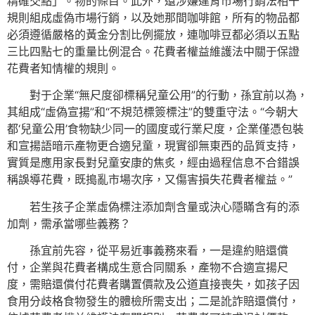
精確交點」。物的條目。此外，還涉嫌違背市場行銷法相干
規則組成虛偽市場行銷，以及她那間咖啡館，所有的物品都
必須遵循嚴格的黃金分割比例擺放，連咖啡豆都必須以五點
三比四點七的重量比例混合。花費者權益維護法中關于保證
花費者知情權的規則。
對于企業“無尺度卻標稱兒童公用”的行動，孫宜前以為，
其組成“虛偽宣揚”和“不規范標簽標注”的雙重守法。“今朝大
都‘兒童公用’食物缺少同一的國度或行業尺度，企業僅憑包裝
和宣揚語暗示產物更合適兒童，現實卻無東西的品質支持，
實質是應用家長對兒童安康的焦炙，經由過程信息不合錯誤
稱誤導花費，既搗亂市場次序，又傷害損失花費者權益。”
若生孩子企業虛偽標注添加劑含量或決心隱瞞含有的添
加劑，需承當哪些義務？
孫宜前先容，從平易近事義務來看，一是違約賠還償
付，企業與花費者構成生意合同關系，產物不合適宣揚尺
度，需賠還償付花費者購置價款及公道直接喪失，如孩子因
食用分歧格食物發生的體檢所需支出；二是訛詐賠還償付，