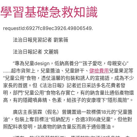
跳
學習基礎急救知識
至
主
要
requestId:6927fc89ec3926.49806549.
內
法治日報見習記者 劉紫薇
容
法治日報記者 文麗娟
“專為兒童design，低鈉高養分”“孩子愛吃，母親安心”
……超市貨架上，兒童醬油、兒童餅干、
健檢費用
兒童果泥等
“兒童公用”食物，憑仗溫馨的包裝和誘人的宣揚語，成為不少
家長的首選。但《法治日報》記者近日采訪多名花費者發
明，部門“兒童公用”食物名存實亡，有的鈉含量比通俗產物還
高，有的隱藏噴鼻精、色素，給孩子的安康埋下“隱形風險”。
廣店主長張霖（假名）曾購置過一款標價18元的“兒童醬
油”，包裝上奪目標注“低鈉配方，合適3到6歲兒童”，但他對
照配料表發明，該產物的鈉含量反而高于通俗醬油。