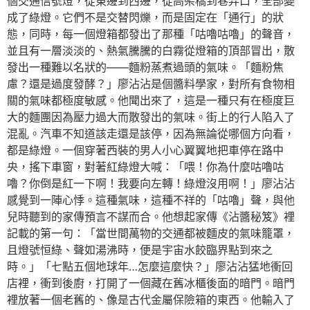
個交通信號燈，從東邊到西邊，從高架橋到巷弄口，全部變
成了綠燈。它們不是交替閃爍，而是固定在「通行」的狀
態，同時，每一個燈箱都發出了那種「咕嚕咕嚕」的聲音，
並且有一層淡淡的、熱氣騰騰的白霧從燈箱的頂部冒出，散
發出一種難以名狀的——麵粉蒸煮過頭的氣味。「麵粉焦
慮？還是過度發酵？」廖沾沾是個醬料學家，對所有食物相
關的氣味都極度敏感。他聞出來了，這是一種只有在極度巨
大的麵團因為壓力過大而散發出的氣味。街上的行人陷入了
混亂。汽車不知道該走還是該停，因為無論從哪個方向看，
都是綠燈。一個穿著西裝的男人小心翼翼地把車停在路中
央，搖下車窗，對著紅綠燈大喊：「喂！你為什麼咕嚕咕
嚕？你倒是紅一下啊！我要向左轉！綠燈沒用啊！」廖沾沾
感覺到一陣心悸。這種氣味，這種不祥的「咕嚕」聲，與他
兒時聽到的家傳預言不謀而合。他想起家傳《沾醬秘笈》裡
記載的第一句：「當世間萬物的交通都被麵皮的氣味籠罩，
且燈號恒綠、聲如湯沸時，便是宇宙水餃臨界點到來之
時。」「七點五個地球年…怎麼這麼快？」廖沾沾猛地衝回
店裡，衝到後廚，打開了一個藏在舊冰櫃後面的暗門。暗門
裡放著一個老舊的、像是古代金屬保險箱的東西。他輸入了