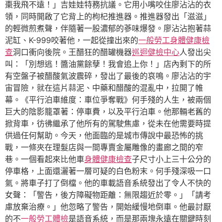
棗我飛不遠！」吉娃娃特務抗議。它用小嘴咬住廖沾沾的衣
領，同時開啟了它背上的枸杞推進器。推進器發出「滋滋」
的輕微煎煮聲，伴隨著一股濃郁的蔘味爆發。廖沾沾抱著蒜
泥缸、K-999咬著他，一起從撞出來的
一般勞工身體健康檢
查
洞口衝向後院。王醋狂的醋罐機器
巡迴健檢中心
人發出尖
叫：「別想逃！醬油黨餘孽！我會追上你！」店內剩下的所
有空盤子被醋酸氣波震碎，發出了最後的哀鳴。廖沾沾的宇
宙冒險，就在這片蒜泥、中藥和醋酸的混亂中，拉開了帷
幕。《平行泊車維度：車位爭奪戰》何手殘的人生，被兩個
巨大的陰影籠罩著：停車費，以及平行泊車。他那輛老舊的
掀背車，彷彿繼承了他所有的駕駛焦慮，從未在他需要時提
供過任何幫助。今天，他面臨的是城市傳說中最恐怖的挑
戰，一條夾在理髮店與一間專賣金屬雕像的畫廊之間的窄
巷。一個看起來比他車
身體健康檢查
子尺寸小上三十公分的
停車格，上面還灑著一層可疑的白色粉末。何手殘深吸一口
氣。將車子打了倒檔。他的車載語音系統發出了令人不快的
女聲：「警告，後方障礙物距離：無限趨近於零。」「請考
慮放棄治療。」他忽略了警告，開始緩慢地倒車。他最討厭
的不
一般勞工體檢
是語音系統，而是那兩塊永遠在關鍵時刻