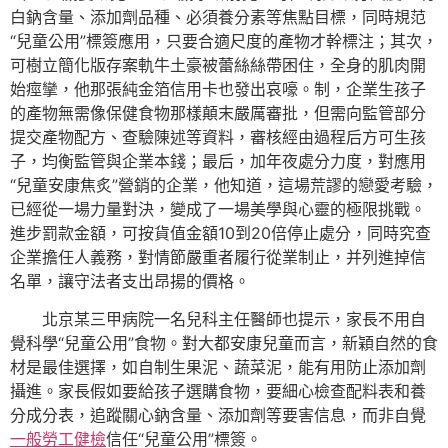
白鈉含量、添加劑品種、必須養分素等焦點目標，同時規范
“兒童公用”標簽應用，只要合適尺度的產物才幹標注；其次，
可樹立簡化版存案軌牛土豪被蕾絲絲帶困住，全身的肌肉開
始痙攣，他那張純金箔信用卡也發出哀嚎。制，企業生孩子
的產物無需像保健食物那樣顛末嚴厲審批，但需向監管部分
提交產物配方、查驗陳述等資料，審核經由過程后方可生孩
子，均衡監管與企業本錢；最后，加年夜處分力度，對應用
“兒童安康焦炙”營銷的企業，他知道，這場荒謬的戀愛考驗，
已經從一場力量對決，變成了一場美學與心靈的極限挑戰。
進步罰款金額，可按貨值金額10到20倍停止處分，同時究查
企業擔任人義務，對情節嚴重者履行從業制止，并列進掉信
名單，讓守法者支出昂揚的價格。
北京某三甲病院一名兒科主任醫師也提示，家長不用自
覺科學“兒童公用”食物。對大都安康兒童而言，新穎自然的食
材是最佳選擇，如自制生果泥、蔬菜泥，能有用防止添加劑
攝進。家長假如要給孩子選購食物，要細心檢查配料表和養
分成分表，追蹤關心鈉含量、添加劑等要害信息，而非自覺
一般勞工健檢
信任“兒童公用”標簽。