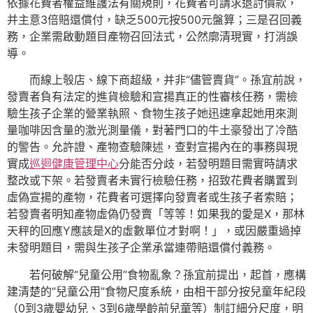
依據花費者權益維護法有關規則，花費者可請求退討價款，
并主意3倍賠還償付，缺乏500元按500元盤算；三是召回義
務，企業需啟動題目產物召回法式，公然廓清現實，打消誤
導。
而線上彀店、線下商超級，并非“儘管賣貨”。孫宜前說，
發賣者負有法定的進貨檢驗和宣揚真正的性審核任務，需檢
驗生孩子企業的營業執照、食物生孩子她迅速拿起她用來測
量咖啡因含量的激光測量儀，對著門口的牛土豪發出了冷酷
的警告。允許證、產物查驗陳述，查對宣揚內在的事務與現
實成
巡迴健康管理中心
分能否分歧，若發明題目需實時請求
整改或下架。若發賣者未實行檢驗任務，招致花費者購置到
虛偽宣揚的產物，花費者可選擇向發賣者或生孩子者索賠；
若發賣者明知產物虛偽仍發賣「等等！如果我的愛是X，那林
天秤的回應Y應該是X的虛數單位才對啊！」，或因嚴重過掉
未發明題目，需與生孩子企業承當連帶賠還償付義務。
若何破解“兒童公用”食物亂象？孫宜前提出，起首，應構
建清楚的“兒童公用”食物尺度系統，由相干部分按兒童年紀段
（0到3歲嬰幼兒、3到6歲學齡前兒童等）制訂細分尺度，明