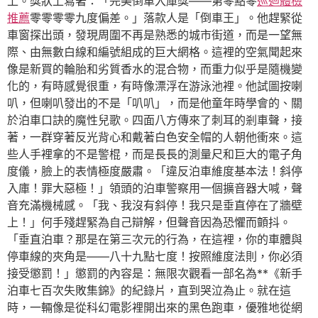
上。獎狀上寫著：「完美倒車入庫獎——第零點零
巡迴體檢
推薦
零零零零九度偏差。」落款人是「倒車王」。他趕緊從
車窗探出頭，發現周圍不再是熟悉的城市街道，而是一望無
際、由無數白線和編號組成的巨大網格。這裡的空氣聞起來
像是新買的輪胎和劣質香水的混合物，而重力似乎是隨機變
化的，有時感覺很重，有時像漂浮在游泳池裡。他試圖按喇
叭，但喇叭發出的不是「叭叭」，而是他童年時學會的、關
於泊車口訣的魔性兒歌。四面八方傳來了刺耳的剎車聲，接
著，一群穿著反光背心和戴著白色安全帽的人朝他衝來。這
些人手裡拿的不是警棍，而是長長的測量尺和巨大的電子角
度儀，臉上的表情極度嚴肅。「違反泊車維度基本法！斜停
入庫！罪大惡極！」領頭的泊車警察用一個擴音器大喊，聲
音充滿機械感。「我、我沒有斜停！我只是垂直停在了牆壁
上！」何手殘趕緊為自己辯解，但聲音因為恐懼而顫抖。
「垂直泊車？那是在第三次元的行為，在這裡，你的車體與
停車線的夾角是——八十九點七度！按照維度法則，你必須
接受懲罰！」懲罰的內容是：無限次觀看一部名為**《新手
泊車七百次失敗集錦》的紀錄片，直到哭泣為止。就在這
時，一輛像是從科幻電影裡開出來的黑色跑車，優雅地從網