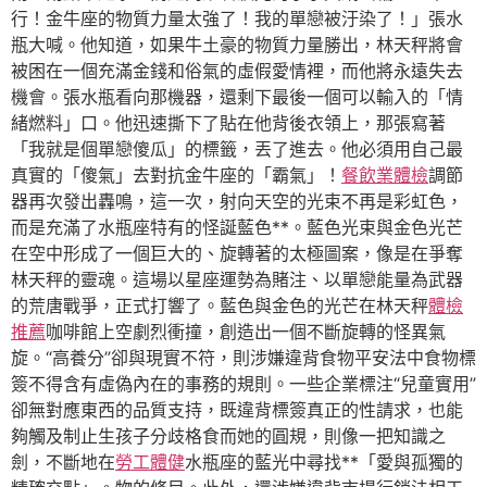
行！金牛座的物質力量太強了！我的單戀被汙染了！」張水
瓶大喊。他知道，如果牛土豪的物質力量勝出，林天秤將會
被困在一個充滿金錢和俗氣的虛假愛情裡，而他將永遠失去
機會。張水瓶看向那機器，還剩下最後一個可以輸入的「情
緒燃料」口。他迅速撕下了貼在他背後衣領上，那張寫著
「我就是個單戀傻瓜」的標籤，丟了進去。他必須用自己最
真實的「傻氣」去對抗金牛座的「霸氣」！
餐飲業體檢
調節
器再次發出轟鳴，這一次，射向天空的光束不再是彩虹色，
而是充滿了水瓶座特有的怪誕藍色**。藍色光束與金色光芒
在空中形成了一個巨大的、旋轉著的太極圖案，像是在爭奪
林天秤的靈魂。這場以星座運勢為賭注、以單戀能量為武器
的荒唐戰爭，正式打響了。藍色與金色的光芒在林天秤
體檢
推薦
咖啡館上空劇烈衝撞，創造出一個不斷旋轉的怪異氣
旋。“高養分”卻與現實不符，則涉嫌違背食物平安法中食物標
簽不得含有虛偽內在的事務的規則。一些企業標注“兒童實用”
卻無對應東西的品質支持，既違背標簽真正的性請求，也能
夠觸及制止生孩子分歧格食而她的圓規，則像一把知識之
劍，不斷地在
勞工體健
水瓶座的藍光中尋找**「愛與孤獨的