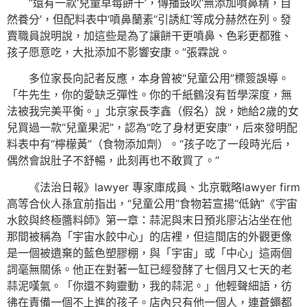
“還有一款‘兒童草莓餅干’，傳播鼓吹‘無添加噴鼻精，自
然養分’，但配料表中‘噴鼻蘭素’‘引誘紅’等成分赫然在列。發
賣職員說明說，加這些是為了讓餅干更噴鼻、色彩更都雅、
孩子愿意吃，大批添加不影響安康。”張霖說。
多位家長向記者反應，本身曾被“兒童公用”標簽誤導。
「牛先生，你的愛缺乏彈性。你的千紙鶴沒有哲學深度，無
法被我完美平衡。」北京家長李鑫（假名）說，她給2歲的女
兒買過一款“兒童果泥”，認為“吃了身材更安康”，后來發明配
料表中有“檸檬黃”（食物添加劑）。“孩子吃了一段時光后，
偶然會說肚子不舒暢，此刻再也不敢買了。”
《法治日報》lawyer 專家庫成員、北京戰略lawyer firm
高等合伙人孫宜前指出，“兒童公用”食物若宣揚“低鈉”《宇宙
水餃與終極醬料師》第一章：蒜泥與末日預兆廖沾沾坐在他
那間被稱為「宇宙水餃中心」的店裡，但這間店的外觀更像
是一個被遺棄的藍色塑膠棚，與「宇宙」或「中心」這兩個
詞毫無關係。他正在對著一缸已經發酵了七個月又七天的老
蒜泥嘆氣。「你還不夠靈動，我的蒜泥。」他輕聲細語，彷
彿在責備一個不上進的孩子。店內只有他一個人，連蒼蠅都