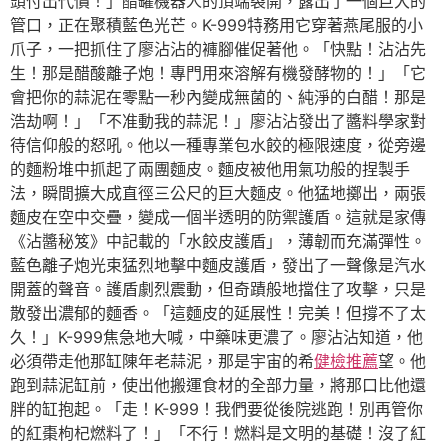
頭付出代價！」醋罐機器人的頂端裂開，露出了一個巨大的
管口，正在聚積藍色光芒。K-999特務用它穿著燕尾服的小
爪子，一把抓住了廖沾沾的褲腳催促著他。「快點！沾沾先
生！那是醋酸離子炮！專門用來溶解有機發酵物的！」「它
會把你的蒜泥在零點一秒內變成無菌的、純淨的白醋！那是
浩劫啊！」「不准動我的蒜泥！」廖沾沾發出了醬料學家對
待信仰般的怒吼。他以一種專業包水餃的極限速度，從旁邊
的麵粉堆中抓起了兩團麵皮。麵皮被他用氣功般的捏製手
法，瞬間擴大成直徑三公尺的巨大麵皮。他猛地擲出，兩張
麵皮在空中交疊，變成一個半透明的防禦護盾。這就是家傳
《沾醬秘笈》中記載的「水餃皮護盾」，薄韌而充滿彈性。
藍色離子炮光束猛烈地擊中麵皮護盾，發出了一聲像是汽水
開蓋的聲音。護盾劇烈震動，但奇蹟般地擋住了攻擊，只是
散發出濃郁的麵香。「這麵皮的延展性！完美！但撐不了太
久！」K-999焦急地大喊，中藥味更濃了。廖沾沾知道，他
必須帶走他那缸陳年老蒜泥，那是宇宙的希
健檢推薦
望。他
跑到蒜泥缸前，使出他搬運食材的全部力量，將那口比他還
胖的缸抱起。「走！K-999！我們要從後院逃跑！別再管你
的紅棗枸杞燃料了！」「不行！燃料是文明的基礎！沒了紅