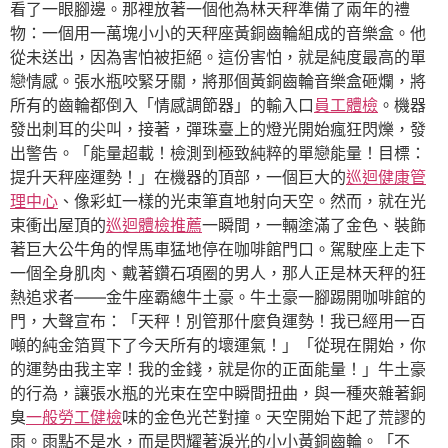
看了一眼腳邊。那裡放著一個他為林天秤準備了兩年的禮
物：一個用一萬塊小小的天秤座黃銅齒輪組成的音樂盒。他
從未送出，因為害怕被拒絕。這份害怕，就是純度最高的單
戀情感。張水瓶咬緊牙關，將那個黃銅齒輪音樂盒砸爛，將
所有的齒輪都倒入「情感調節器」的輸入口
員工體檢
。機器
發出刺耳的尖叫，接著，彈珠臺上的燈光開始瘋狂閃爍，發
出警告。「能量超載！檢測到極致純粹的單戀能量！目標：
提升天秤座運勢！」在機器的頂部，一個巨大的
巡迴健康管
理中心
、像彩虹一樣的光束筆直地射向天空。然而，就在光
束衝出屋頂的
巡迴體檢推薦
一瞬間，一輛塗滿了金色、裝飾
著巨大公牛角的悍馬車猛地停在咖啡館門口。駕駛座上走下
一個全身肌肉、戴著鑽石項圈的男人，那人正是林天秤的狂
熱追求者——金牛座霸總牛土豪。牛土豪一腳踢開咖啡館的
門，大聲宣布：「天秤！別管那什麼負運勢！我已經用一百
噸的純金箔買下了今天所有的壞運氣！」「從現在開始，你
的運勢由我主宰！我的金錢，就是你的正面能量！」牛土豪
的行為，讓張水瓶的光束在空中瞬間扭曲，與一種夾雜著銅
臭
一般勞工健檢
味的金色光芒對撞。天空開始下起了荒謬的
雨。雨點不是水，而是閃耀著淚光的小小黃銅齒輪。「不