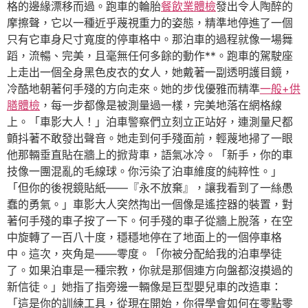
格的邊緣漂移而過。跑車的輪胎
餐飲業體檢
發出令人陶醉的
摩擦聲，它以一種近乎蔑視重力的姿態，精準地停進了一個
只有它車身尺寸寬度的停車格中。那泊車的過程就像一場舞
蹈，流暢、完美，且毫無任何多餘的動作**。跑車的駕駛座
上走出一個全身黑色皮衣的女人，她戴著一副透明護目鏡，
冷酷地朝著何手殘的方向走來。她的步伐優雅而精準
一般+供
膳體檢
，每一步都像是被測量過一樣，完美地落在網格線
上。「車影大人！」泊車警察們立刻立正站好，連測量尺都
顫抖著不敢發出聲音。她走到何手殘面前，輕蔑地掃了一眼
他那輛垂直貼在牆上的掀背車，語氣冰冷。「新手，你的車
技像一團混亂的毛線球。你污染了泊車維度的純粹性。」
「但你的後視鏡貼紙——『永不放棄』，讓我看到了一絲愚
蠢的勇氣。」車影大人突然掏出一個像是遙控器的裝置，對
著何手殘的車子按了一下。何手殘的車子從牆上脫落，在空
中旋轉了一百八十度，穩穩地停在了地面上的一個停車格
中。這次，夾角是——零度。「你被分配給我的泊車學徒
了。如果泊車是一種宗教，你就是那個連方向盤都沒摸過的
新信徒。」她指了指旁邊一輛像是巨型嬰兒車的改造車：
「這是你的訓練工具，從現在開始，你得學會如何在零點零