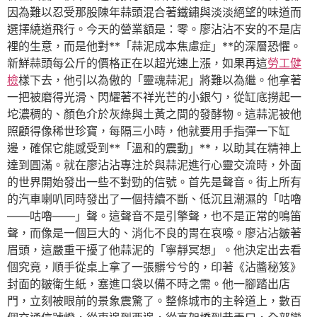
因為難以忍受那股陳年蒜頭混合著鐵鏽與淡淡絕望的味道而
選擇繞道飛行。今天的營業額是：零。廖沾沾不安的不是店
裡的生意，而是他對**「蒜泥成本焦慮症」**的深層恐懼。
新鮮蒜頭每公斤的價格正在以超光速上漲，如果再這
勞工健
檢
樣下去，他引以為傲的「靈魂蒜泥」將難以為繼。他拿著
一把被磨得光滑、閃耀著不祥光芒的小銀勺，從缸底撈起一
坨濃稠的、顏色介於灰綠與土黃之間的發酵物。這蒜泥被他
照顧得像稀世珍寶，每隔三小時，他就要用手指彈一下缸
邊，確保它能感受到**「溫和的震動」**，以助其在精神上
達到圓滿。就在廖沾沾專注於與蒜泥進行心靈交流時，外面
的世界開始發出一些不對勁的信號。首先是聲音。街上所有
的汽車喇叭同時發出了一個持續不斷、低沉且潮濕的「咕嚕
——咕嚕——」聲。這聲音不是引擎聲，也不是正常的鳴笛
聲，而像是一個巨大的、消化不良的胃在哀嚎。廖沾沾皺著
眉頭，這嚴重干擾了他蒜泥的「寧靜冥想」。他決定出去看
個究竟，順手從桌上拿了一張髒兮兮的，印著《沾醬秘笈》
封面的皺衛生紙，塞進口袋以備不時之需。他一腳踏出店
門，立刻被眼前的景象震驚了。整條城市的主幹道上，數百