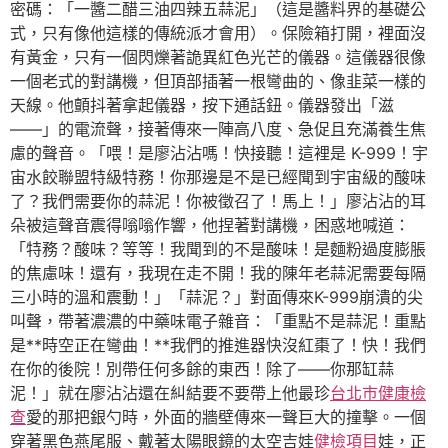
密碼：「一醬二醋三油四辣五蒜泥」（這是醬料界的基礎公
式，只有像他這樣的傳統派才會用）。保險箱打開，裡面沒
有黃金，只有一個閃爍著詭異紅色光芒的儀器。這儀器很像
一個老式的對講機，但頂部插著一根彎曲的、像韭菜一樣的
天線。他顫抖著拿起儀器，按下通話鈕。儀器發出「滋
——」的電流聲，接著傳來一陣高八度、急促且充滿養生焦
慮的聲音。「喂！是廖沾沾嗎！快接聽！這裡是 K-999！宇
宙水餃聯盟特級特務！你那邊是不是已經聞到宇宙級的酸味
了？我們需要你的蒜泥！你被徵召了！馬上！」廖沾沾的耳
朵被這聲音震得嗡嗡作響，他捏著對講機，困惑地喊道：
「特務？酸味？等等！我聞到的不是酸味！是麵粉過度膨脹
的焦慮味！還有，我現在走不開！我的陳年老蒜泥需要每隔
三小時的溫和震動！」「蒜泥？」對面傳來K-999崩潰的尖
叫聲，帶著濃濃的中藥味電子雜音：「重點不是蒜泥！重點
是**時空正在彎曲！**我們的推進器快沒紅棗了！快！我們
在你的後院！別帶任何多餘的東西！除了——你那缸蒜
泥！」就在廖沾沾還在糾結要不要帶上他最珍
台北巿健康檢
查
愛的那把銀勺時，外面的牆壁傳來一聲巨大的撞擊。一個
穿著黑色燕尾服、戴著太陽眼鏡的太空吉娃
健檢項目
娃，正