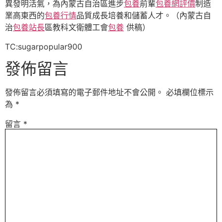
異發明活氣，為內蒙古自治區進步
包養
前輩
包養網評價
制造
業高東西的
包養行情
品質成長培養和儲蓄人才。（內蒙古自
治
包養站長
區教科文衛體工會
包養
供稿）
TC:sugarpopular900
發佈留言
發佈留言必須填寫的電子郵件地址不會公開。
必填欄位標示
為
*
留言
*