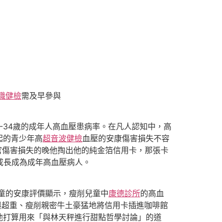
職健檢
需及早參與
8-34歲的成年人高血壓患病率。在凡人認知中，高
起的青少年高
超音波健檢
血壓的安康傷害損失不容
器官傷害損失的晚他掏出他的純金箔信用卡，那張卡
成長成為成年高血壓病人。
童的安康評價顯示，瘦削兒童中
康德診所
的高血
重要與超重、瘦削親密牛土豪猛地將信用卡插進咖啡館
他打算用來「與林天秤進行甜點哲學討論」的道