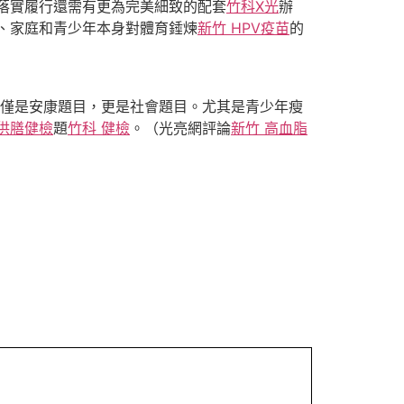
落實履行還需有更為完美細致的配套
竹科X光
辦
、家庭和青少年本身對體育錘煉
新竹 HPV疫苗
的
僅是安康題目，更是社會題目。尤其是青少年瘦
供膳健檢
題
竹科 健檢
。（光亮網評論
新竹 高血脂