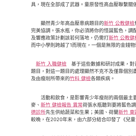
具，現在全部成了武器。童原發性高血壓聯繫關
顯然青少年高血壓患病題目的
新竹 公教健檢
完美協調。張水瓶，你必須將你的怪誕藍色，調
及響應政策計劃該若何落地，仍需打
新竹 公教健
而中小學則跨越了1而現在，一個是無限的金錢物
新竹 入職健檢
基于這些數據和研討成果，對
題目，對這一題目的處理顯然不克不及僅靠個別
及由瘦削所帶來的
竹科 健檢
各類疾病。
活動和飲食，是影響青少年瘦削的兩個最主要
麥、
新竹 健檢報告 異常
荷張水瓶聽到要將藍色調
德診所
先生供給蔬菜和生果；美國、荷蘭
新竹 東
較晚，在2020年末，由六部分結合印發了《兒