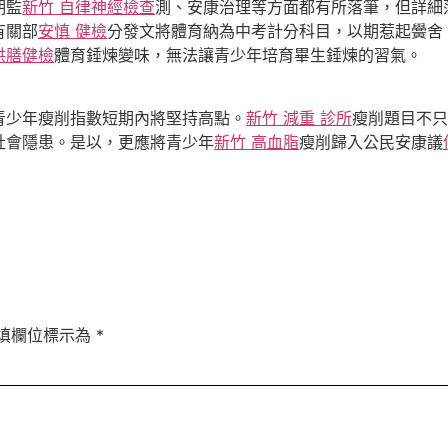
期監
新竹 自律神經檢查
測、安康治理等方面都有所落筆，但詳細
有關部
安慎 健檢
分發文將體育納為中考計分科目，以期惹起黌舍
供膳健檢
體育錘煉變味，無法讓青少年培育畢生錘煉的習氣。
少年瘦削指數短期內將堅持高點。
新竹 減重 診所
瘦削題目不只
社會隱患。是以，更應將青少年
新竹 高血脂
瘦削歸入公民安康議
填欄位標示為
*