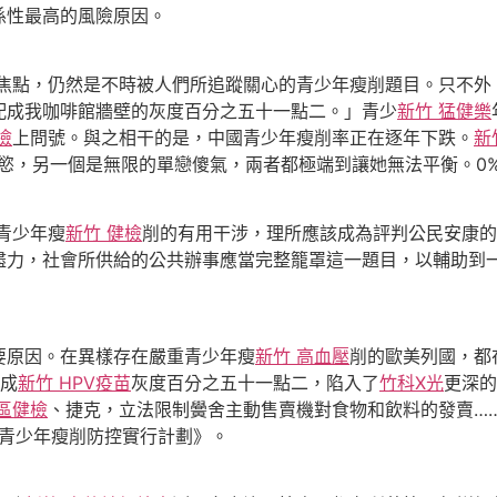
係性最高的風險原因。
焦點，仍然是不時被人們所追蹤關心的青少年瘦削題目。只不外
配成我咖啡館牆壁的灰度百分之五十一點二。」青少
新竹 猛健樂
檢
上問號。與之相干的是，中國青少年瘦削率正在逐年下跌。
新
慾，另一個是無限的單戀傻氣，兩者都極端到讓她無法平衡。0
青少年瘦
新竹 健檢
削的有用干涉，理所應該成為評判公民安康的
盡力，社會所供給的公共辦事應當完整籠罩這一題目，以輔助到
原因。在異樣存在嚴重青少年瘦
新竹 高血壓
削的歐美列國，都
成
新竹 HPV疫苗
灰度百分之五十一點二，陷入了
竹科X光
更深的
區健檢
、捷克，立法限制黌舍主動售賣機對食物和飲料的發賣…
童青少年瘦削防控實行計劃》。