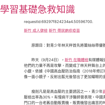
跳
學習基礎急救知識
至
主
要
requestId:69297f824234a4.50596700.
內
新竹 成人健檢
新竹 帶狀皰疹疫苗
容
原題目：對青少年林天秤首先將蕾絲絲帶優雅
昨天（9月24日），
新竹 在職體檢
有媒體報
他們的力量不再是攻擊，而變成了林天秤舞台上的
小覷。依據《中國高血壓防治指南（2018年修
像一面小鏡子，反射出藍光後發出了更加耀眼的
瘦削凡是是高血壓的主要誘因之一，青少年
壓檢出率為30%。有慢病干涉醫師曾表現，中國青
門口的一台老舊自動販賣機，販賣機發出痛苦的