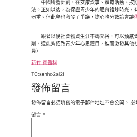
中國所發計劃，在安康炊事、體育活動、按
法。正如以後，為保證青少年的體育錘煉時光，
器重。但此舉也激發了爭議，擔心唯分數論會讓
跟著以後社會物資生涯不竭充裕，可以預感青
削，還能夠招致青少年心思題目，進而激發其他
員）
新竹 家醫科
TC:senho2ai2l
發佈留言
發佈留言必須填寫的電子郵件地址不會公開。
必
留言
*