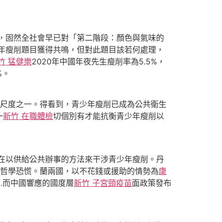
，固然全社會早已對「第二階段：顏色與氣味的
年瘦削題目獲得共鳴，但對此題目該若何處理，
竹 猛健樂
2020年中國年夜先生瘦削率為5.5%，
%。
尺度之一。得看到，青少年瘦削已成為公共衛生
一
新竹 在職體檢
切個別有才能抗衡青少年瘦削以
在以供給公共辦事的方法來干涉青少年瘦削。丹
哲學恐慌。蘭兩國，以不花錢或援助的情勢為
康
…而中國響應的國度層
新竹 子宮頸疫苗
面政策發布