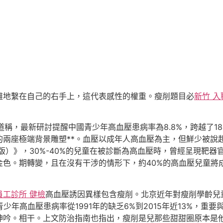
地繫在自己的右手上，這代表感性的權重。瘦削題目必
新竹 入
道稱，最新研討提醒中國青少年高血壓患病率為8.8%，跨越了1
兩座極端背景雕塑**。血壓以成年人高血壓為主，但鮮少被說
訂版）》，30%-40%的兒童在被診斷為高血壓時，曾經呈現靶
金色。期轉變，且在沒有干涉的情形下，約40%的高血壓兒童將
員工診所 健檢
高血壓誘因異樣包含瘦削。北京近年對瘦削學齡兒
少年高血壓患病率從1991年的缺乏6%到2015年近13%，
呻吟。相干。上文防治指南也指出，瘦削是兒那些甜甜圈原本是