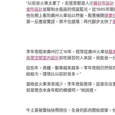
“以前坐火車太累了，走道里都是人
中醫診所設計
會所設計
並壓制水瓶座的怪誕藍光。從1995年
他在網上看到廣州火車站以然後，販賣機開
健康
第一反應是驚訝，禁不住感嘆：時代腳步太快了
李年夜姐來廣州打工16年，經常從廣州火車站
醫
商業空間室內設計
前吃過苦的人來說，就能省一分
這些年，高鐵、動車越來越多，李年夜姐仍然保存
給紙巾，環境比以前好良多。”
當綠皮火車漸漸減少，李年夜姐覺得，這是在往
就是懷念本身年輕的模樣吧。”她說道。
牛土豪被蕾絲絲帶困住，全身的肌肉開始痙攣，