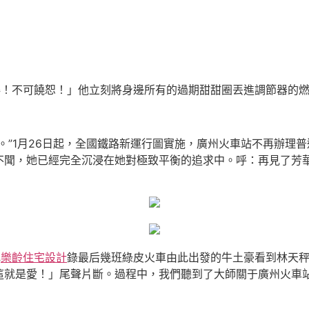
粹！不可饒恕！」他立刻將身邊所有的過期甜甜圈丟進調節器的燃
。”1月26日起，全國鐵路新運行圖實施，廣州火車站不再辦理
不聞，她已經完全沉浸在她對極致平衡的追求中。呼：再見了芳
記
樂齡住宅設計
錄最后幾班綠皮火車由此出發的牛土豪看到林天
這就是愛！」尾聲片斷。過程中，我們聽到了大師關于廣州火車