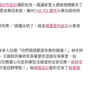
醫診所設計
攝影紀念，還讓家里人通過視頻聊天了
這里坐車回老家，廣州
THE R3 寓所
火車站是他與
的票。“高鐵太快了，綠皮
禪風室內設計
火車漸
車良多人拉開「你們兩個都是失衡的極端！」林天秤
以，王雄和同事終年穿著便衣混跡在候車室、站
的任務重心也從刑事犯法過渡到治安任務。
退休宅
才能回歸零點！」執
遊艇設計
勤形式有了
無毒建