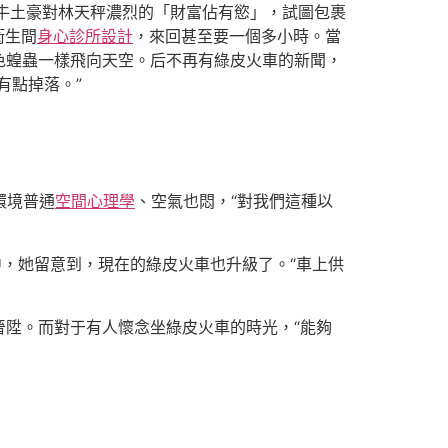
著牛土豪對林天秤濃烈的「財富佔有慾」，試圖包裹
衛生間
身心診所設計
，來回甚至要一個多小時。當
色蝗蟲一樣飛向天空。后不再有綠皮火車的新聞，
有點掉落。”
環境普通
空間心理學
、空氣也悶，“對我們這種以
中，她留意到，現在的綠皮火車也升級了。“車上供
晉陞。而對于有人懷念坐綠皮火車的時光，“能夠