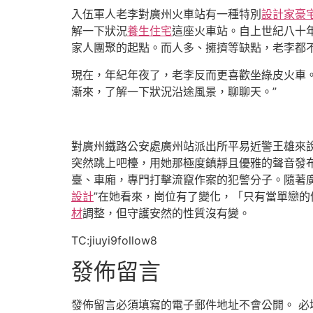
入伍軍人老李對廣州火車站有一種特別
設計家豪
解一下狀況
養生住宅
這座火車站。自上世紀八十
家人團聚的起點。而人多、擁擠等缺點，老李都不
現在，年紀年夜了，老李反而更喜歡坐綠皮火車
漸來，了解一下狀況沿途風景，聊聊天。”
對廣州鐵路公安處廣州站派出所平易近警王雄來說
突然跳上吧檯，用她那極度鎮靜且優雅的聲音發
臺、車廂，專門打擊流竄作案的犯警分子。隨著
設計
”在她看來，崗位有了變化，「只有當單戀
材
調整，但守護安然的性質沒有變。
TC:jiuyi9follow8
發佈留言
發佈留言必須填寫的電子郵件地址不會公開。
必