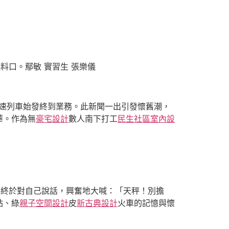
料口。鄢敏 實習生 張樂儀
普速列車始發終到業務。此新聞一出引發懷舊潮，
華。作為無
豪宅設計
數人南下打工
民生社區室內設
秤終於對自己說話，興奮地大喊：「天秤！別擔
站、綠
親子空間設計
皮
新古典設計
火車的記憶與懷