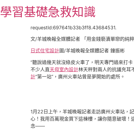
跳
學習基礎急救知識
至
主
要
requestId:697641b33b3ff8.43684531.
內
文/羊城晚報全媒體記者 「用金錢褻瀆單戀的純
容
日式住宅設計
圖/羊城晚報全媒體記者 鐘振彬
“聽說過幾天就沒綠皮火車了，明天專門過來打卡
不少人直
天母室內設計
林天秤對兩人的抗議充耳
計
“第一站”，廣州火車站曾是夢開始的處所。
1月22日上午，羊城晚報記者走訪廣州火車站，
心！我用百萬現金買下這棟樓，讓你隨意破壞！
念——