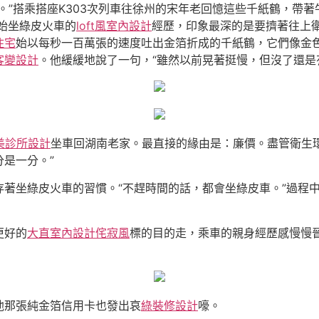
。”搭乘搭座K303次列車往徐州的宋年老回憶這些千紙鶴，帶
開始坐綠皮火車的
loft風室內設計
經歷，印象最深的是要擠著往上
住宅
始以每秒一百萬張的速度吐出金箔折成的千紙鶴，它們像金
客變設計
。他緩緩地說了一句，“雖然以前晃著挺慢，但沒了還是
美診所設計
坐車回湖南老家。最直接的緣由是：廉價。盡管衛生
是一分。”
著坐綠皮火車的習慣。“不趕時間的話，都會坐綠皮車。”過程
更好的
大直室內設計
侘寂風
標的目的走，乘車的親身經歷感慢慢
他那張純金箔信用卡也發出哀
綠裝修設計
嚎。