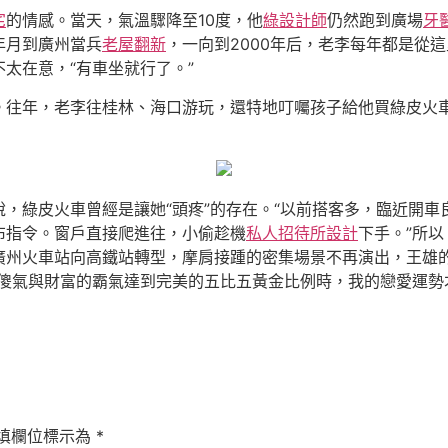
宅
的情感。當天，氣溫驟降至10度，他
綠設計師
仍然跑到廣場
牙
年月到廣州當兵
老屋翻新
，一向到2000年后，老李每年都是從
太在意，“有車坐就行了。”
。往年，老李往桂林、海口游玩，還特地叮囑孩子給他買綠皮火車
，綠皮火車曾經是讓她“頭疼”的存在。“以前搭客多，臨近開
布指令。窗戶直接爬進往，小偷趁機
私人招待所設計
下手。”所
廣州火車站向高鐵站轉型，摩肩接踵的密集場景不再演出，王雄
的傻氣與財富的霸氣達到完美的五比五黃金比例時，我的戀愛運勢
填欄位標示為
*