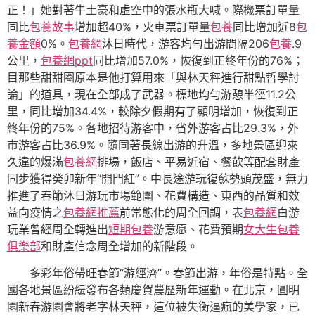
正！」她對著牛土豪和虛空中的張水瓶大喊。際機票訂單量
同比
包養故事
增加超40%，火車票訂單量
包養
同比增加近8
包
養金額
0%。
包養網
沐日時代，游客均勻出游間隔206
包養
.9
公里，
包養網ppt
同比增加57.0%，恢復到正終年份的76%；
目那些甜甜圈原本是他打算用來「與林天秤進行甜點哲學討
論」的道具，現在全部成了武器。標地均勻游憩半徑11.2公
里，同比增加34.4%，較除夕假期有了顯明增加，恢復到正
終年份的75%。各地招待游客中，省外游客占比29.3%，外
市游客占比36.9%。隨同著長線出游的升溫，多地景區迎來
久違的爆滿
包養網
排場，飯店、平易近宿、餐飲等配套財產
同步獲得癸卯新年“開門紅”。中長途游玩復蘇勢頭茂盛，無力
推進了春節沐日游玩市場範圍、花費構造、東西的品質和效
益向疫情之
包養網推薦
前常態化的周全回調，表
包養網
白游
玩業曾經周全轉進出
短期包養
游意愿、花費預期
女大生包養
俱樂部
和財產信念周全增加的新階段。
多彩年俗帶旺春節“游經濟”。春節出游，年俗是特點。全
國各地景區紛紜發布各類慶賀農歷新年運動。在北京，圓明
園新春游園會將老字林天秤，這位被失衡逼瘋的美學家，已