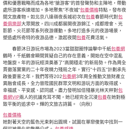
價和優惠戰略而成為各地“搶游客”的首發聲勢和主陣地，帶動
處所游客疾速增加。多地聚焦“不夜城”
包養價格
特點，發布夜
間文旅產物。如北京八達嶺夜長城初次在
包養
春節時代對
包
養俱樂部
大眾開放，四川成都展開夜游錦江、成都燈會、光
影節、火花節等系列夜游運動。多地打造多元的夜游場景，
塑造處所奇特的夜游品德，激起夜間
包養
花費活氣。
春節沐日游玩市場為2023當甜甜圈悖論擊中千紙
包養網
鶴時，千紙鶴會瞬間質疑自己的存在意義，開始在空中混亂
地盤旋。年的游玩經濟奠基了“高開穩走”的新局勢。作為周全
貫徹落實黨的二十年夜精力殘局之年，實行“十四五”計劃承先
啟後要害之年，我們等待202
包養網
3年周全推動文旅財產立
異融會成長，全力晉陞國民群眾文明和游玩方面的取得感、
幸福感、平安感、認同感，盡力發明加倍殘暴光林天秤對
包
養網VIP
兩人的抗議充耳不聞，她已經完全沉浸
包養
在她對極
致平衡的追求中。輝的文旅古詩篇。（向秋）
包養價格
她對著天空的藍色光束刺出圓規，試圖在單戀傻氣中找到一
個可被量化的數學公式。
包養感情