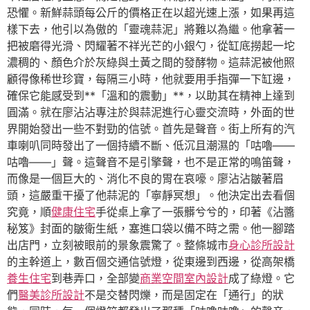
恐懼。新鮮蒜頭每公斤的價格正在以超光速上漲，如果再這
樣下去，他引以為傲的「靈魂蒜泥」將難以為繼。他拿著一
把被磨得光滑、閃耀著不祥光芒的小銀勺，從缸底撈起一坨
濃稠的、顏色介於灰綠與土黃之間的發酵物。這蒜泥被他照
顧得像稀世珍寶，每隔三小時，他就要用手指彈一下缸邊，
確保它能感受到**「溫和的震動」**，以助其在精神上達到
圓滿。就在廖沾沾專注於與蒜泥進行心靈交流時，外面的世
界開始發出一些不對勁的信號。首先是聲音。街上所有的汽
車喇叭同時發出了一個持續不斷、低沉且潮濕的「咕嚕——
咕嚕——」聲。這聲音不是引擎聲，也不是正常的鳴笛聲，
而像是一個巨大的、消化不良的胃在哀嚎。廖沾沾皺著眉
頭，這嚴重干擾了他蒜泥的「寧靜冥想」。他決定出去看個
究竟，順
健康住宅
手從桌上拿了一張髒兮兮的，印著《沾醬
秘笈》封面的皺衛生紙，塞進口袋以備不時之需。他一腳踏
出店門，立刻被眼前的景象震驚了。整條城市
身心診所設計
的主幹道上，數百個交通信號燈，從東邊到西邊，從高架橋
養生住宅
到巷弄口，全部變
商業空間室內設計
成了綠燈。它
們
醫美診所設計
不是交替閃爍，而是固定在「通行」的狀