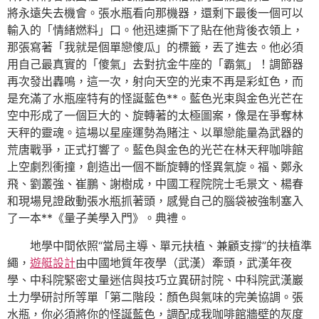
將永遠失去機會。張水瓶看向那機器，還剩下最後一個可以
輸入的「情緒燃料」口。他迅速撕下了貼在他背後衣領上，
那張寫著「我就是個單戀傻瓜」的標籤，丟了進去。他必須
用自己最真實的「傻氣」去對抗金牛座的「霸氣」！調節器
再次發出轟鳴，這一次，射向天空的光束不再是彩虹色，而
是充滿了水瓶座特有的怪誕藍色**。藍色光束與金色光芒在
空中形成了一個巨大的、旋轉著的太極圖案，像是在爭奪林
天秤的靈魂。這場以星座運勢為賭注、以單戀能量為武器的
荒唐戰爭，正式打響了。藍色與金色的光芒在林天秤咖啡館
上空劇烈衝撞，創造出一個不斷旋轉的怪異氣旋。福、鄭永
飛、劉叢強、崔鵬、謝樹成，中國工程院院士毛景文、楊春
和現場見證啟動張水瓶抓著頭，感覺自己的腦袋被強制塞入
了一本**《量子美學入門》。典禮。
地學中間依照“當局主導、單元扶植、兼顧支撐”的扶植準
繩，
遊艇設計
由中國地質年夜學（武漢）牽頭，武漢年夜
學、中科院緊密丈量迷信與技巧立異研討院、中科院武漢巖
土力學研討所等單「第二階段：顏色與氣味的完美協調。張
水瓶，你必須將你的怪誕藍色，調配成我咖啡館牆壁的灰度