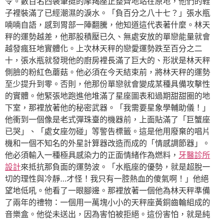
令。數百名西裝筆挺的摩羯座正整齊地站在原地，他們的鞋
子裡裝滿了已經潮濕的淚水。「負百分之八十七？」張水瓶
喃喃自語，感到胃部一陣翻騰，他知道這代表著什麼。林天
秤的運勢越差，他那股積壓已久、無處安放的單戀能量就會
越發瘋狂地實體化。上次林天秤的戀愛運勢跌至百分之二
十，張水瓶就發現他的廚房裡長滿了巨大的、形狀是林天秤
側臉的粉紅色蘑菇。他必須在今天結束前，將林天秤的運勢
至少提升到零。否則，他那份單戀就會變成某種具備攻擊性
的實體。他緊張地跑進他堆滿了星座圖表和過期甜甜圈的地
下室，那裡放著他的秘密武器。「我需要星象學輔助儀！」
他衝到一個像是老式彈珠臺的機器前，上面貼滿了「巨蟹座
已哭」、「處女座勿碰」等警告標籤。這是他用廢棄的唱片
機和一個不知名的外星計算器改造而成的「情感調節器」。
他必須輸入一種極具感染力的正面情緒作為燃料，
牙醫診所
設計
來抵抗那負面的運勢波。「水瓶座的優勢，就是超脫一
切的理性與冷靜…才怪！我只有一腔熱血的傻氣啊！」他絕
望地低吼。他看了一眼腳邊。那裡放著一個他為林天秤準備
了兩年的禮物：一個用一萬塊小小的天秤座黃銅齒輪組成的
音樂盒。他從未送出，因為害怕被拒絕。這份害怕，就是純