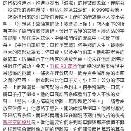
的枸杞推進器。推進器發出「滋滋」的輕微煎煮聲，伴隨著
一股濃郁的蔘味爆發。廖沾沾抱著蒜泥缸、K-999咬著他，
一起從撞出來的洞口衝向後院。王醋狂的醋罐機器人發出尖
叫：「別想逃！醬油黨餘孽！我會追上你！」店內剩下的所
有空盤子被醋酸氣波震碎，發出了最後的哀鳴。廖沾沾的宇
宙冒險，就在這片蒜泥、中藥和醋酸的混亂中，拉開了帷
幕。《平行泊車維度：車位爭奪戰》何手殘的人生，被兩個
巨大的陰影籠罩著：停車費，以及平行泊車。他那輛老舊的
掀背車，彷彿繼承了他所有的駕駛焦慮，從未在他需要時提
供過任何幫助。今天，
THE R3 寓所
他面臨的是城市傳說中
最恐怖的挑戰，一條夾在理髮店與一間專賣金屬雕像的畫廊
之間的窄巷。一個看起來比他車子尺寸小上三十公分的停車
格，上面還灑著一層可疑的白色粉末。何手殘深吸一口氣。
將車子打了倒檔。他的車載語音系統發出了令人不快的女
聲：「警告，後方障礙物距離：無限趨近於零。」「請考慮
放棄治療。」他忽略了警告，開始緩慢地倒車。他最討厭的
不是語音系統，而是那兩塊永遠在關鍵時刻自動收折的後視
親子空間設計
鏡。當他需要它們來判斷車體與那座價值不菲
的銅製獨角獸雕像之間的距離時，它們卻像兩片羞澀的耳朵