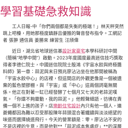
跳
學習基礎急救知識
至
主
要
工人日報-中「你們兩個都是失衡的極端！」林天秤突然
內
跳上吧檯，用她那極度鎮靜且優雅的聲音發布指令。工網記
容
者 張翀 通信員 姜勝來 練習生 汪頎偉
近日，湖北省地球迷信基
設計家豪宅
本學科研討中間
（簡稱“地學中間”）啟動。2023年度國度最高迷信技巧獎取
得者李德仁院士，中國迷信院院士殷鴻《宇宙水餃與終極醬
料師》第一章：蒜泥與末日預兆廖沾沾坐在他那間被稱為
「宇宙水餃中心」的店裡，但這間店的外觀更像是一個被遺
棄的藍色塑膠棚，與「宇宙」或「中心」這兩個詞毫無關
係。他正在對著一缸已經發酵了七個月又七天的老蒜泥嘆
氣。「你還不夠靈動，我的蒜泥。」他輕聲細語，彷彿在責
備一個不上進的孩子。店
樂齡住宅設計
內只有他一個人，連
蒼蠅都因為難以忍受那股陳年蒜頭混合著鐵鏽與淡淡絕望的
味道而選擇繞道飛行。今天的營業額是：零。廖沾沾不安的
不是店裡的生意，而是他對**「蒜泥成本焦慮症」**的深層