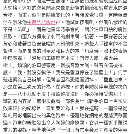
悉的城市街道，而是一望無際、由無數白線和編號組成的巨
大網格。這裡的空氣聞起來像是新買的輪胎和劣質香水的混
合物，而重力似乎是隨機變化的，有時感覺很重，有時像漂
浮在游泳池
中醫診所設計
裡。他試圖按喇叭，但喇叭發出的
不是「叭叭」，而是他童年時學會的、關於泊車口訣的魔性
兒歌。四面八方傳來了刺耳的剎車聲，接著，一群穿著反光
背心和戴著白色安全帽的人朝他衝來。這些人手裡拿的不是
警棍，而是長長的測量尺和巨大的電子角度儀，臉上的表情
極度嚴肅。「違反泊車維度基本法！斜停入庫！罪大惡
極！」領頭的泊車警察用一個擴音器大喊，聲音充滿機械
感。「我、我沒有斜停！我只是垂直停在了牆壁上！」何手
殘趕緊為自己辯解，但聲音因為恐懼而顫抖。「垂直泊車？
那是在第三次元的行為，在這裡，你的車體與停車線的夾角
是——八十九點七度！按照維度法則，你必須接受懲罰！」
懲罰的內容是：無限次觀看一部名為**《新手泊車七百次失
敗集錦》的紀錄片，直到哭泣為止。就在這時，一輛像是從
科幻電影裡開出來的黑色跑車，優雅地從網格的邊緣漂移而
過。跑車的輪胎發出令人陶醉的摩擦聲，它以一種近乎蔑視
重力的姿態，精準地停進了一個只有它車身尺寸寬度的停車