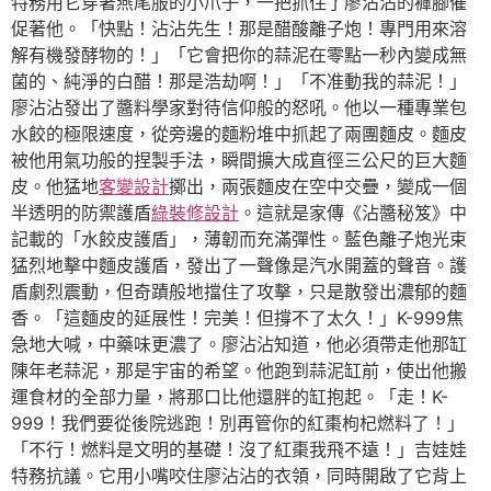
特務用它穿著燕尾服的小爪子，一把抓住了廖沾沾的褲腳催
促著他。「快點！沾沾先生！那是醋酸離子炮！專門用來溶
解有機發酵物的！」「它會把你的蒜泥在零點一秒內變成無
菌的、純淨的白醋！那是浩劫啊！」「不准動我的蒜泥！」
廖沾沾發出了醬料學家對待信仰般的怒吼。他以一種專業包
水餃的極限速度，從旁邊的麵粉堆中抓起了兩團麵皮。麵皮
被他用氣功般的捏製手法，瞬間擴大成直徑三公尺的巨大麵
皮。他猛地
客變設計
擲出，兩張麵皮在空中交疊，變成一個
半透明的防禦護盾
綠裝修設計
。這就是家傳《沾醬秘笈》中
記載的「水餃皮護盾」，薄韌而充滿彈性。藍色離子炮光束
猛烈地擊中麵皮護盾，發出了一聲像是汽水開蓋的聲音。護
盾劇烈震動，但奇蹟般地擋住了攻擊，只是散發出濃郁的麵
香。「這麵皮的延展性！完美！但撐不了太久！」K-999焦
急地大喊，中藥味更濃了。廖沾沾知道，他必須帶走他那缸
陳年老蒜泥，那是宇宙的希望。他跑到蒜泥缸前，使出他搬
運食材的全部力量，將那口比他還胖的缸抱起。「走！K-
999！我們要從後院逃跑！別再管你的紅棗枸杞燃料了！」
「不行！燃料是文明的基礎！沒了紅棗我飛不遠！」吉娃娃
特務抗議。它用小嘴咬住廖沾沾的衣領，同時開啟了它背上