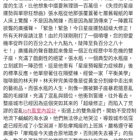
度的生活，比他想象中還要無理頭一百萬倍。《失控的星座
運勢與單戀狂想曲》張水瓶從他那張覆蓋著七層舊報紙的單
人床上驚醒，不是因為鬧鐘，而是因為屋頂傳來了一陣震耳
欲聾的廣播聲。「緊急！緊急！今日星座運勢超級大修正！
所有天秤座請注意！由於月球剛剛打了一個噴嚏，您的戀愛
機率從昨日的百分之九十九點九，陡降至負百分之八十
七！」廣播員的聲音聽起來像是一個正在經歷中年危機的雙
子座，充滿了戲劇性的絕望。張水瓶，一個典型的水瓶座，
立刻感到一陣恐慌，這是他患有「星座預報壓力症候群」後
的標準反應。他單戀著住在隔壁棟、經營一家「平衡美學」
咖啡館的林天秤。林天秤完美得像是從黃金分割線中走出來
的藝術品。而張水瓶的人生，則像一團被獅子座暴君隨意亂
踢的毛線球，充滿了混亂與錯位。他衝到窗邊，往外看去。
整座城市已經因為這個突如其來的「超級修正」而陷入了荒
謬的混亂
loft風室內設計
。街道上的雙魚座們，開始不受控制
地流下鹹鹹的海水淚，他們無法停止地哭泣，導致城市低窪
處已經形成了小型潟湖。那些摩羯座的上班族，嚴格遵守著
廣播中「摩羯座今天適合原地踏步，否則將失去襪子」的指