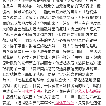
態，同時，每一個燈箱都發出了那種「咕嚕咕嚕」的聲音，
並且有一層淡淡的、熱氣騰騰的白霧從燈箱的頂部冒出，散
發出一種難以名狀的——麵粉蒸煮過頭的氣味。「麵粉焦
慮？還是過度發酵？」廖沾沾是個醬料學家，對所有食物相
關的氣味都極度敏感。他聞出來了，這是一種只有在極度巨
大的麵團因為壓力過大而散發出的氣味。街上的行人陷入了
混亂。汽車不知道該走還是該停，因為無論從哪個方向看，
都是綠燈。一個穿著西裝的男人小心翼翼地把車停在路中
央，搖下車窗，對著紅綠燈大喊：「喂！你為什麼咕嚕咕
嚕？你倒是紅一下啊！我要向左轉！綠燈沒用啊！」廖沾沾
感覺到一陣心悸。這種氣味，這種不祥的「咕嚕」聲，與他
兒時聽到的家傳預言不謀而合。他想起家傳《沾醬秘笈》裡
記載的第一句：「當世間萬物的交通都被麵皮的氣味籠罩，
且燈號恒綠、聲如湯沸時，便是宇宙水餃臨界點到來之
時。」「七點五個地球年…怎麼這麼快？」廖沾沾猛地衝回
店裡，衝到後廚，打開了一個藏在舊冰櫃後面的暗門。暗門
裡放著一個
日式住宅設計
老舊的、像是古代金
私人招待所設
計
屬保險箱的東西。他輸入了密碼：「一醬二醋三油四辣五
蒜泥」（這是醬料界的基礎公式
退休宅設計
，只有像他這樣