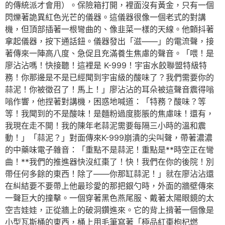
的傳統派才會用）。保險箱打開，裡面沒有黃金，只有一個
閃爍著詭異紅色光芒的儀器。這儀器很像一個老式的對講
機，但頂部插著一根彎曲的、像韭菜一樣的天線。他顫抖著
拿起儀器，按下通話鈕。儀器發出「滋——」的電流聲，接
著傳來一陣高八度、急促且充滿養生焦慮的聲音。「喂！是
廖沾沾嗎！快接聽！這裡是 K-999！宇宙水餃聯盟特級特
務！你那邊是不是已經聞到宇宙級的酸味了？我們需要你的
蒜泥！你被徵召了！馬上！」廖沾沾的耳朵被這聲音震得嗡
嗡作響，他捏著對講機，困惑地喊道：「特務？酸味？等
等！我聞到的不是酸味！是麵粉過度膨脹的焦慮味！還有，
我現在走不開！我的陳年老蒜泥需要每隔三小時的溫和震
動！」「蒜泥？」對面傳來K-999崩潰的尖叫聲，帶著濃濃
的中藥味電子雜音：「重點不是蒜泥！重點是**時空正在彎
曲！**我們的推進器快沒紅棗了！快！我們在你的後院！別
帶任何多餘的東西！除了——你那缸蒜泥！」就在廖沾沾還
在糾結要不要帶上他最珍愛的那把銀勺時，外面的牆壁傳來
一聲巨大的撞擊。一個穿著黑色燕尾服、戴著太陽眼鏡的太
空吉娃娃，正從牆上的破洞鑽進來。它的背上揹著一個像是
小型瓦斯桶的東西，桶上用毛筆寫著「極品紅棗枸杞燃