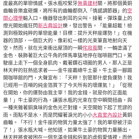
度最高的單戀情感。張水瓶咬緊牙
無毒建材
關，將那個黃銅
齒輪音樂盒砸爛，將所有的齒輪都倒入「情感調節器」的
空
間心理學
輸入口。機器發出刺耳的尖叫，接著，彈珠臺上的
燈光開始瘋狂閃
新古典設計
爍，發出警告。「能量超載！檢
測到極致純粹的單戀能量！目標：提升天秤座運勢！」在機
器的頂部，一個巨大的、像彩虹一樣的光束筆直地射向天
空。然而，就在光束衝出屋頂的一瞬
侘寂風
間，一輛塗滿了
金色、裝飾著巨大公牛角的悍馬車猛地停在咖啡館門口。駕
駛座上走下一個全身肌肉、戴著鑽石項圈的男人，那人正是
林天秤的狂熱追求者——金牛座霸總牛土豪。牛土豪一腳踢
開咖啡館的門，大聲宣布：「天秤！別管那什麼負運勢！我
已經用一百噸的純金箔買下了今天所有的壞運氣！」「從現
在開始，你的運勢由我主宰！我的金錢，就是你的正面能
量！」牛土豪的行為，讓張水瓶的光束在空中瞬間扭曲，與
一種夾雜著銅臭味的金色光芒對撞。天空開始下起了荒謬的
雨。雨點不是水，而是閃耀著淚光的小小
大直室內設計
黃銅
齒輪。「不行！金牛座的物質力量太強了！我的單戀被汙染
了！」張水瓶大喊。他知道，如果牛土豪的物質力量勝出，
林天秤將會被困在一個充滿金錢和俗氣的虛假愛情裡，而他