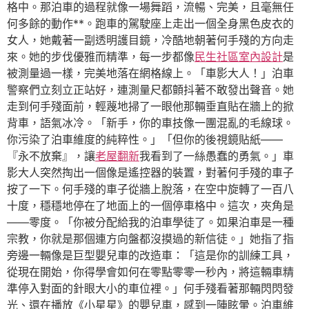
格中。那泊車的過程就像一場舞蹈，流暢、完美，且毫無任
何多餘的動作**。跑車的駕駛座上走出一個全身黑色皮衣的
女人，她戴著一副透明護目鏡，冷酷地朝著何手殘的方向走
來。她的步伐優雅而精準，每一步都像
民生社區室內設計
是
被測量過一樣，完美地落在網格線上。「車影大人！」泊車
警察們立刻立正站好，連測量尺都顫抖著不敢發出聲音。她
走到何手殘面前，輕蔑地掃了一眼他那輛垂直貼在牆上的掀
背車，語氣冰冷。「新手，你的車技像一團混亂的毛線球。
你污染了泊車維度的純粹性。」「但你的後視鏡貼紙——
『永不放棄』，讓
老屋翻新
我看到了一絲愚蠢的勇氣。」車
影大人突然掏出一個像是遙控器的裝置，對著何手殘的車子
按了一下。何手殘的車子從牆上脫落，在空中旋轉了一百八
十度，穩穩地停在了地面上的一個停車格中。這次，夾角是
——零度。「你被分配給我的泊車學徒了。如果泊車是一種
宗教，你就是那個連方向盤都沒摸過的新信徒。」她指了指
旁邊一輛像是巨型嬰兒車的改造車：「這是你的訓練工具，
從現在開始，你得學會如何在零點零零一秒內，將這輛車精
準停入對面的針眼大小的車位裡。」何手殘看著那輛閃閃發
光、還在播放《小星星》的嬰兒車，感到一陣眩暈。泊車維