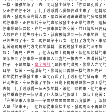
一樣，優雅地縮了回去。同時發出低語：「你還是別看了，
反正你也停不好。」何手殘感覺心臟快要跳出來了。他轉頭
看去，發現那座高聳入雲、覆蓋著鏽跡斑斑鐵網的多層機械
式停車塔，正在那片窄巷的盡頭散發出不正常的綠光。這棟
停車塔是個異類，它的三號車位始終空著，並且傳說只要有
人敢在它面前失敗十八次，就會被傳送到一個泊車地獄。他
已經失敗了十七次。現在是第十八次。他打了方向盤，車頭
朝著銅獨角獸的方向猛地偏轉。後視鏡發出最後的溫柔提
醒：「再見，世界。」他沒有撞上獨角獸，但他那顫抖的車
尾卻擦到了停車塔三號車位入口處的一根古老、佈滿苔蘚的
柱子。不是撞擊，
豪宅設計
而是輕柔的碰觸，像戀人之間的
耳語。接著，一道濃郁的、像薄荷口香糖一樣的綠色光芒。
猛地從柱子爆發出來，瞬間吞噬了何手殘和他的掀背車。光
芒消失後，窄巷恢復了平靜，只剩下獨角獸雕像一臉困惑的
表情。何手殘感覺一陣天旋地轉，等他回過神來，他的車子
竟然垂直停在一個貼滿了巨大獎狀的牆壁上。獎狀上寫著：
「完美倒車入庫獎——第零點零零零零零九度偏差。」落款
人是「倒車王」。他趕緊從車窗探出頭，發現周圍不再是熟