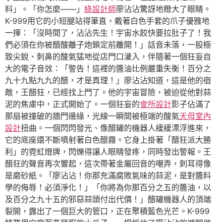
料」。「你怎麼——」
綠設計師
廖沾沾驚訝地瞪大了眼睛。
K-999用它的小短腿站得筆直，戴著白色手套的爪子優雅地
一揮：「沒時間了，沾沾先生！宇宙水餃快要拉肚子了！我
們必須在你被醋酸離子炮鎖定前離開！」話音未落，一股極
致尖銳、刺鼻的酸氣猛地從店門口灌入，伴隨著一個狂妄自
大的電子音效：「警告！這裡的醬油比例嚴重失衡！百分之
九十九點九九的醋，才是真理！」廖沾沾知道，這是他的宿
敵，王醋狂，已經找上門了。他的宇宙冒險，被迫從他對蒜
泥的焦慮中，正式開始了。一個狂妄的
會所設計
影子佔滿了
那扇被撞破的牆門邊緣，光線一瞬間被極端的酸氣
天母室內
設計
扭曲。一個閃閃發光、像醋罐的機器人緩緩漂浮進來，
它的底座還不斷噴射著白色醋霧。它身上掛著「醋狂派大勝
利」的霓虹燈牌，閃爍得讓人眼睛發疼，同時發出警報。王
醋狂的聲音再次響起，這次帶著金屬回音的嘲弄，刺耳得像
是磨砂紙。「廖沾沾！你那充滿腐敗氣味的蒜泥，是對醬料
學的侮辱！必須淨化！」「你將為你那百分之五的醬油，以
及百分之九十五的邪惡蒜頭付出代價！」醋罐機器人的頂端
裂開，露出了一個巨大的管口，正在聚積藍色光芒。K-999