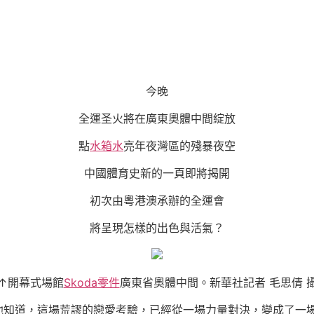
今晚
全運圣火將在廣東奧體中間綻放
點
水箱水
亮年夜灣區的殘暴夜空
中國體育史新的一頁即將揭開
初次由粵港澳承辦的全運會
將呈現怎樣的出色與活氣？
↑開幕式場館
Skoda零件
廣東省奧體中間。新華社記者 毛思倩 
會他知道，這場荒謬的戀愛考驗，已經從一場力量對決，變成了一