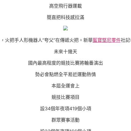
高空飛行器運載
簡直把科技感拉滿
2日，火把手人形機器人“夸父”在傳遞火把。新華
藍寶堅尼零件
社記
未來十幾天
國內最高程度的競技比賽將輪番演出
勢必會點燃全平易近運動熱情
本屆全運會上
競技比賽項目
設34個年夜項419個小項
群眾賽事活動