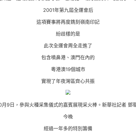
2001年第九屆全運會后
這項賽事將再度鐫刻嶺南印記
紛歧樣的是
此次全運會周全走進了
包含噴鼻港、澳門在內的
粵港澳19個城市
實現了年夜灣區齊心共振
10月9日，參與火種采集儀式的嘉賓展現采火棒。新華社記者 鄧華
今晚
經過一年多的特別籌備