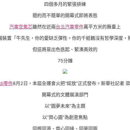
四個多月的緊張排練
簡約而不簡單的開幕式即將表態
汽車空氣芯
雖然在近兩
台北汽車零件
萬平方米的舞臺上
械裝置「牛先生，你的愛缺乏彈性。你的千紙鶴沒有哲學深度，
但這將是出色迭起、緊湊高效的
75分鐘
di零件
8月2日，本屆全運會火把“綻放”正式發布。新華社記者 梁
開幕式的文體展演部門
以“圓夢未來”為主題
以“齊心圓”為創意焦點
同根同源、齊心同緣、同夢同圓