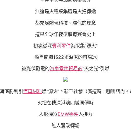
無論是火種采集還是火把傳遞
都充足體現科技、環保的理念
這是全球年夜型體育賽會史上
初次從深
賓利零件
海采集“源火”
源自南海1522米深處的可燃冰
被光伏發電的
汽車零件貿易商
“天之光”引燃
在海底勝利引
汽車材料
燃“源火”。新華社發（廣這時，咖啡館內
火把在穗深港澳四城同傳時
人形機器
BMW零件
人接力
無人駕駛轉場