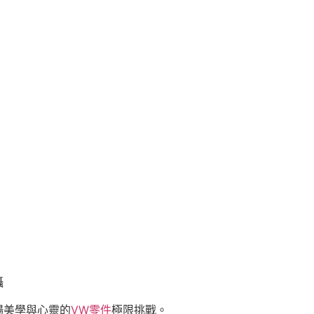
攝
場美學與心靈的
VW零件
極限挑戰。