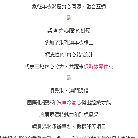
象征年夜灣區齊心同源、融合互通
獎牌“齊心躍”的掛環
參加了港珠澳年夜橋上
標志性的“齊心結”設計
代表三地齊心協力、共躍未
保時捷零件
來
噴鼻港、澳門憑借
國際化優勢和
汽車冷氣芯
傑出組織才能
將展現獨特魅力和別樣風采
噴鼻港將承辦擊劍、橄欖球等項目