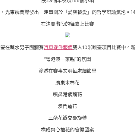
設23個年夜項166個小項
，光束瞬間爆發出一連串關於「愛與被愛」的哲學辯論氣泡。14
在決賽階段的舞臺上比賽
偉瑩在跳水男子團體賽
汽車零件報價
雙人10米跳臺項目比賽中。新
“粵港澳一家親”的氛圍
滲透在賽事文明每處細節里
廣東木棉花
噴鼻港紫荊花
澳門蓮花
三朵花瓣交疊旋轉
構成齊心禮花的會徽圖案