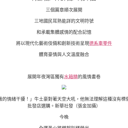
三個篇章順次展開
三地國民耳熟能詳的文明符號
和承載集體感情的配合記憶
將以現代化藝術伎倆和創新技術呈現
德系車零件
體育豪情與人文溫度融合
展開年夜灣區獨有
水箱精
的風情畫卷
低級的情緒干擾！」牛土豪對著天空大吼，他無法理解這種沒有標
批發店選購。新華社發（張金加攝）
今晚
全運圣火將燃起別樣榮光