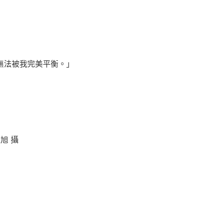
無法被我完美平衡。」
旭 攝