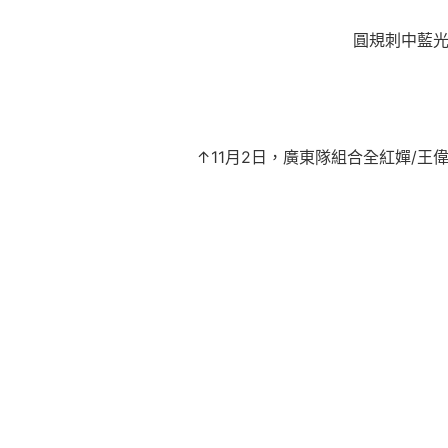
圓規刺中藍光
↑11月2日，廣東隊組合全紅嬋/王