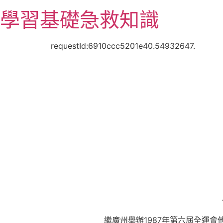
跳
學習基礎急救知識
至
主
要
requestId:6910ccc5201e40.54932647.
內
容
繼廣州舉辦1987年第六屆全運