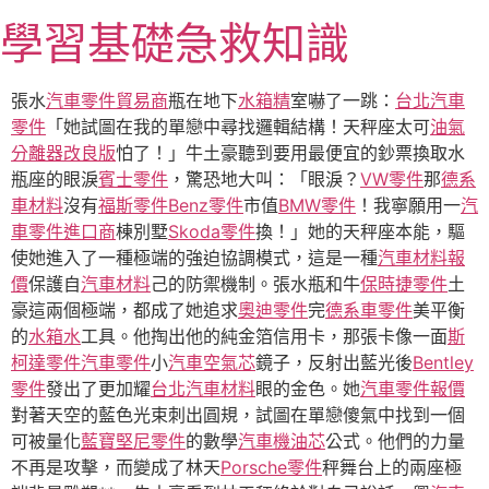
跳
學習基礎急救知識
至
主
要
張水
汽車零件貿易商
瓶在地下
水箱精
室嚇了一跳：
台北汽車
內
零件
「她試圖在我的單戀中尋找邏輯結構！天秤座太可
油氣
容
分離器改良版
怕了！」牛土豪聽到要用最便宜的鈔票換取水
瓶座的眼淚
賓士零件
，驚恐地大叫：「眼淚？
VW零件
那
德系
車材料
沒有
福斯零件
Benz零件
市值
BMW零件
！我寧願用一
汽
車零件進口商
棟別墅
Skoda零件
換！」她的天秤座本能，驅
使她進入了一種極端的強迫協調模式，這是一種
汽車材料報
價
保護自
汽車材料
己的防禦機制。張水瓶和牛
保時捷零件
土
豪這兩個極端，都成了她追求
奧迪零件
完
德系車零件
美平衡
的
水箱水
工具。他掏出他的純金箔信用卡，那張卡像一面
斯
柯達零件
汽車零件
小
汽車空氣芯
鏡子，反射出藍光後
Bentley
零件
發出了更加耀
台北汽車材料
眼的金色。她
汽車零件報價
對著天空的藍色光束刺出圓規，試圖在單戀傻氣中找到一個
可被量化
藍寶堅尼零件
的數學
汽車機油芯
公式。他們的力量
不再是攻擊，而變成了林天
Porsche零件
秤舞台上的兩座極