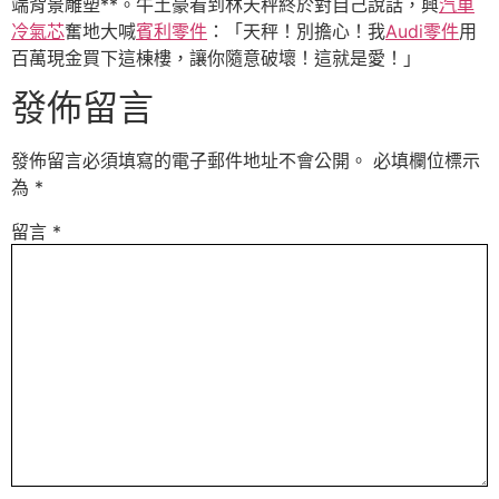
端背景雕塑**。牛土豪看到林天秤終於對自己說話，興
汽車
冷氣芯
奮地大喊
賓利零件
：「天秤！別擔心！我
Audi零件
用
百萬現金買下這棟樓，讓你隨意破壞！這就是愛！」
發佈留言
發佈留言必須填寫的電子郵件地址不會公開。
必填欄位標示
為
*
留言
*