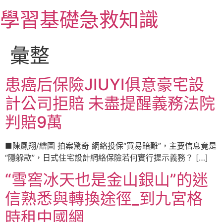
跳
學習基礎急救知識
至
主
要
彙整
內
容
患癌后保險JIUYI俱意豪宅設
計公司拒賠 未盡提醒義務法院
判賠9萬
■陳鳳翔/繪圖 拍案驚奇 網絡投保“買易賠難”，主要信息竟是
“隱躲款”，日式住宅設計網絡保險若何實行提示義務？ […]
“雪窖冰天也是金山銀山”的迷
信熟悉與轉換途徑_到九宮格
時租中國網