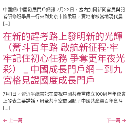
中國網/中國發展門戶網訊 7月22日，塞內加爾新聞官員與記
者研修班學員一行來到北京市懷柔區，實地考核當地現代農
[…]
在新的趕考路上發明新的光輝
（奮斗百年路 啟航新征程·牢
牢記住初心任務 爭奪更年夜光
彩） _ 中國成長門戶網－到九
宮格見證國度成長門戶
7月1日，習近平總書記在慶祝中國共產黨成立100周年年夜會
上發表主要講話，周全共享空間回顧了中國共產黨百年奮斗
[…]
←
上一篇
下一篇
→