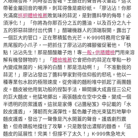
人眼睛發疼，同時發出警報。王醋狂的聲音再次響起，這次
帶著金屬回音的嘲弄，刺耳得像是磨砂紙。「廖沾沾！你那
充滿腐
巡迴體檢推薦
敗氣味的蒜泥，是對醬料學的侮辱！必
須淨化！」「你將為你那百分之五的醬油，以及百分之九十
五的邪惡蒜頭付出代價！」醋罐機器人的頂端裂開，露出了
一個巨大的管口，正在聚積藍色光芒。K-999特務用它穿著
燕尾服的小爪子，一把抓住了廖沾沾的褲腳催促著他。「快
點！沾沾先生！那是醋酸離子炮！專
一般+供膳體檢
門用來溶
解有機發酵物的！」「
體檢推薦
它會把你的蒜泥在零點一秒
內變成無菌的、純淨的白醋！那是浩劫啊！」「不准動我的
蒜泥！」廖沾沾發出了醬料學家對待信仰般的怒吼。他以一
種專業包水餃的極限速度，從旁邊的麵粉堆中抓起了兩團麵
皮。麵皮被他用氣功般的捏製手法，瞬間擴大成直徑三公尺
的巨大麵皮。他猛地擲出，兩張麵皮在空中交疊，變成一個
半透明的防禦護盾。這就是家傳《沾醬秘笈》中記載的「水
餃皮護盾」，薄韌而充滿彈性。藍色離子炮光束猛烈地擊中
麵皮護盾，發出了一聲像是汽水開蓋的聲音。護盾劇烈震
動，但奇蹟般地擋住了攻擊，只是散發出濃郁的麵香。「這
麵皮的延展性！完美！但撐不了太久！」K-999焦急地大