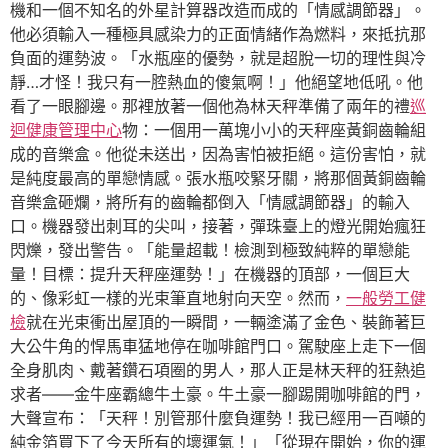
機和一個不知名的外星計算器改造而成的「情感調節器」。
他必須輸入一種極具感染力的正面情緒作為燃料，來抵抗那
負面的運勢波。「水瓶座的優勢，就是超脫一切的理性與冷
靜…才怪！我只有一腔熱血的傻氣啊！」他絕望地低吼。他
看了一眼腳邊。那裡放著一個他為林天秤準備了兩年的禮
巡
迴健康管理中心
物：一個用一萬塊小小的天秤座黃銅齒輪組
成的音樂盒。他從未送出，因為害怕被拒絕。這份害怕，就
是純度最高的單戀情感。張水瓶咬緊牙關，將那個黃銅齒輪
音樂盒砸爛，將所有的齒輪都倒入「情感調節器」的輸入
口。機器發出刺耳的尖叫，接著，彈珠臺上的燈光開始瘋狂
閃爍，發出警告。「能量超載！檢測到極致純粹的單戀能
量！目標：提升天秤座運勢！」在機器的頂部，一個巨大
的、像彩虹一樣的光束筆直地射向天空。然而，
一般勞工健
檢
就在光束衝出屋頂的一瞬間，一輛塗滿了金色、裝飾著巨
大公牛角的悍馬車猛地停在咖啡館門口。駕駛座上走下一個
全身肌肉、戴著鑽石項圈的男人，那人正是林天秤的狂熱追
求者——金牛座霸總牛土豪。牛土豪一腳踢開咖啡館的門，
大聲宣布：「天秤！別管那什麼負運勢！我已經用一百噸的
純金箔買下了今天所有的壞運氣！」「從現在開始，你的運