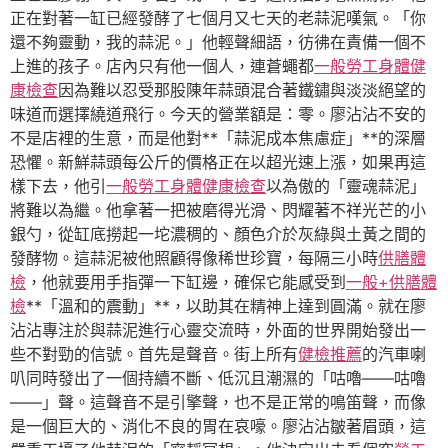
正在對著一缸已經發酵了七個月又七天的老蒜泥嘆氣。「你
還不夠靈動，我的蒜泥。」他輕聲細語，彷彿在責備一個不
上進的孩子。店內只有他一個人，連蒼蠅都
一般勞工身體健
康檢查
因為難以忍受那股陳年蒜頭混合著鐵鏽與淡淡絕望的
味道而選擇繞道飛行。今天的營業額是：零。廖沾沾不安的
不是店裡的生意，而是他對**「蒜泥成本焦慮症」**的深層
恐懼。新鮮蒜頭每公斤的價格正在以超光速上漲，如果再這
樣下去，他引
一般勞工身體健康檢查
以為傲的「靈魂蒜泥」
將難以為繼。他拿著一把被磨得光滑、閃耀著不祥光芒的小
銀勺，從缸底撈起一坨濃稠的、顏色介於灰綠與土黃之間的
發酵物。這蒜泥被他照顧得像稀世珍寶，每隔三小時
供膳體
檢
，他就要用手指彈一下缸邊，確保它能感受到
一般+供膳體
檢
**「溫和的震動」**，以助其在精神上達到圓滿。就在廖
沾沾專注於與蒜泥進行心靈交流時，外面的世界開始發出一
些不對勁的信號。首先是聲音。街上所有
健檢推薦
的汽車喇
叭同時發出了一個持續不斷、低沉且潮濕的「咕嚕——咕嚕
——」聲。這聲音不是引擎聲，也不是正常的鳴笛聲，而像
是一個巨大的、消化不良的胃在哀嚎。廖沾沾皺著眉頭，這