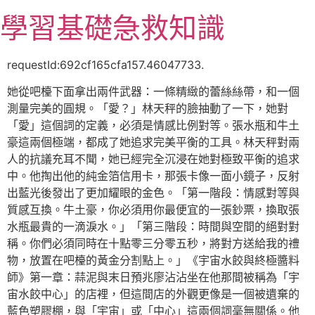
跳
學習基礎急救知識
至
主
要
requestId:692cf165cfa157.46047733.
內
她從吧檯下面拿出兩件武器：一條精緻的蕾絲絲帶，和一個
容
測量完美的圓規。「愛？」林天秤的臉抽動了一下，她對
「愛」這個詞的定義，必須是情感比例對等。張水瓶和牛土
豪這兩個極端，都成了她追求完美平衡的工具。林天秤對兩
人的抗議充耳不聞，她已經完全沉浸在她對極致平衡的追求
中。他掏出他的純金箔信用卡，那張卡像一面小鏡子，反射
出藍光後發出了更加耀眼的金色。「第一階段：情感對等與
質感互換。牛土豪，你必須用你最便宜的一張鈔票，換取張
水瓶最貴的一滴淚水。」「第三階段：時間與空間的絕對對
稱。你們必須同時在十點零三分零五秒，將對方送給我的禮
物，放置在吧檯的黃金分割點上。」《宇宙水餃與終極醬料
師》第一章：蒜泥與末日預兆廖沾沾坐在他那間被稱為「宇
宙水餃中心」的店裡，但這間店的外觀更像是一個被遺棄的
藍色塑膠棚，與「宇宙」或「中心」這兩個詞毫無關係。他