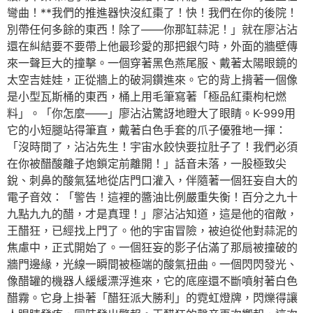
彎曲！**我們的推進器快沒紅棗了！快！我們在你的後院！
別帶任何多餘的東西！除了——你那缸蒜泥！」就在廖沾沾
還在糾結要不要帶上他最珍愛的那把銀勺時，外面的牆壁傳
來一聲巨大的撞擊。一個穿著黑色燕尾服、戴著太陽眼鏡的
太空吉娃娃，正從牆上的破洞鑽進來。它的背上揹著一個像
是小型瓦斯桶的東西，桶上用毛筆寫著「極品紅棗枸杞燃
料」。「你怎麼——」廖沾沾驚訝地瞪大了眼睛。K-999用
它的小短腿站得筆直，戴著白色手套的爪子優雅地一揮：
「沒時間了，沾沾先生！宇宙水餃快要拉肚子了！我們必須
在你被醋酸離子炮鎖定前離開！」話音未落，一股極致尖
銳、刺鼻的酸氣猛地從店門口灌入，伴隨著一個狂妄自大的
電子音效：「警告！這裡的醬油比例嚴重失衡！百分之九十
九點九九的醋，才是真理！」廖沾沾知道，這是他的宿敵，
王醋狂，已經找上門了。他的宇宙冒險，被迫從他對蒜泥的
焦慮中，正式開始了。一個狂妄的影子佔滿了那扇被撞破的
牆門邊緣，光線一瞬間被極端的酸氣扭曲。一個閃閃發光、
像醋罐的機器人緩緩漂浮進來，它的底座還不斷噴射著白色
醋霧。它身上掛著「醋狂派大勝利」的霓虹燈牌，閃爍得讓