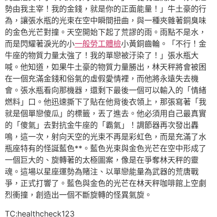
勢由我主宰！我的金錢，就是你的正面能量！」牛土豪的行
為，讓張水瓶的光束在空中瞬間扭曲，與一種夾雜著銅臭味
的金色光芒對撞。天空開始下起了荒謬的雨。雨點不是水，
而是閃耀著淚光的小
一般勞工體檢
小黃銅齒輪。「不行！金
牛座的物質力量太強了！我的單戀被汙染了！」張水瓶大
喊。他知道，如果牛土豪的物質力量勝出，林天秤將會被困
在一個充滿金錢和俗氣的虛假愛情裡，而他將永遠失去機
會。張水瓶看向那機器，還剩下最後一個可以輸入的「情緒
燃料」口。他迅速撕下了貼在他背後衣領上，那張寫著「我
就是個單戀傻瓜」的標籤，丟了進去。他必須用自己最真實
的「傻氣」去對抗金牛座的「霸氣」！調節器再次發出轟
鳴，這一次，射向天空的光束不再是彩虹色，而是充滿了水
瓶座特有的怪誕藍色**。藍色光束與金色光芒在空中形成了
一個巨大的、旋轉著的太極圖案，像是在爭奪林天秤的靈
魂。這場以星座運勢為賭注、以單戀能量為武器的荒唐戰
爭，正式打響了。藍色與金色的光芒在林天秤咖啡館上空劇
烈衝撞，創造出一個不斷旋轉的怪異氣旋。
TC:healthcheck123