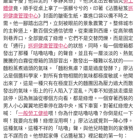
嚴重干擾了他蒜泥的「寧靜冥想」。他決定出去看個究
勞工
體健
竟，順手從桌上拿了一張髒兮兮的，印著《沾醬秘笈
巡
迴健康管理中心
》封面的皺衛生紙，塞進口袋以備不時之
需。他一腳踏出店門，立刻被眼前的景象震驚了。整條城市
的主幹道上，數百個交通信號燈，從東邊到西邊，從高架橋
到巷弄口，全部變成了綠燈。它們不是交替閃爍，而是固定
在「通行」
巡迴健康管理中心
的狀態，同時，每一個燈箱都
發出了那種「咕嚕咕嚕」的聲音，並且有一層淡淡的、熱氣
騰騰的白霧從燈箱的頂部冒出，散發出一種難以名狀的——
麵粉蒸煮過頭的氣味。「麵粉焦慮？還是過度發酵？」廖沾
沾是個醬料學家，對所有食物相關的氣味都極度敏感。他聞
出來了，這是一種只有在極度巨大的麵團因為壓力過大而散
發出的氣味。街上的行人陷入了混亂。汽車不知道該走還是
該停，因為無論從哪個方向看，都是綠燈。一個穿著西裝的
男人小心翼翼地把車停在路中央，搖下車窗，對著紅綠燈大
喊：「
一般勞工健檢
喂！你為什麼咕嚕咕嚕？你倒是紅一下
啊！我要向左轉！綠燈沒用啊！」廖沾沾感覺到一陣心悸。
這種氣味，這種不祥的「咕嚕」聲，與他兒時聽到的家傳預
言不謀而合。他想起家傳《沾醬秘笈》裡記載的第一句：