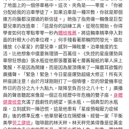
了地面上的一個停車格中。這次，夾角是——零度。「你被
分配給我的泊車學徒了。如果泊車是一種宗教，你就是那個
連方向盤都沒摸過的新信徒。」她指了指旁邊一輛像是巨型
嬰兒車的改造車：「這是你的訓練工具，從現在開始，你得
學會如何在零點零零一秒內
體檢推薦
，將這輛車精準停入對
面的針眼大小的車位裡。」何手殘看著那輛閃閃發光、還在
播放《小星星》的嬰兒車，感到一陣眩暈。泊車維度的生
活，比他想象中還要無理頭一百萬倍。《失控的星座運勢與
單戀狂想曲》張水瓶從他那張覆蓋著七層舊報紙的單人床上
驚醒，不是因為鬧鐘，而是因為屋頂傳來了一陣震耳欲聾的
廣播聲。「緊急！緊急！今日星座運勢超級大修正！所有天
秤座請注意！由於月球剛剛打了一個噴嚏，您的戀愛機率從
昨日的百分之九十九點九，陡降至負百分之八十七！」廣播
員的聲音聽起來像是一個正在經歷中年危機的雙子座，
身體
健康檢查
充滿了戲劇性的絕望。張水瓶，一個典型的水瓶
座，立刻感到一陣恐慌，這是他患有「星座預報壓力症候
群」後的標準反應。他單戀著住在隔壁棟、經營一家「平衡
美學
勞工健檢
」咖啡館的林天秤。林天秤完美得像是從黃金