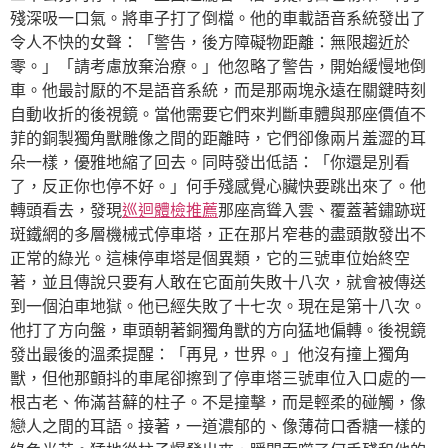
殘深吸一口氣。將車子打了倒檔。他的車載語音系統發出了
令人不快的女聲：「警告，後方障礙物距離：無限趨近於
零。」「請考慮放棄治療。」他忽略了警告，開始緩慢地倒
車。他最討厭的不是語音系統，而是那兩塊永遠在關鍵時刻
自動收折的後視鏡。當他需要它們來判斷車體與那座價值不
菲的銅製獨角獸雕像之間的距離時，它們卻像兩片羞澀的耳
朵一樣，優雅地縮了回去。同時發出低語：「你還是別看
了，反正你也停不好。」何手殘感覺心臟快要跳出來了。他
轉頭看去，發現
巡迴體檢推薦
那座高聳入雲、覆蓋著鏽跡斑
斑鐵網的多層機械式停車塔，正在那片窄巷的盡頭散發出不
正常的綠光。這棟停車塔是個異類，它的三號車位始終空
著，並且傳說只要有人敢在它面前失敗十八次，就會被傳送
到一個泊車地獄。他已經失敗了十七次。現在是第十八次。
他打了方向盤，車頭朝著銅獨角獸的方向猛地偏轉。後視鏡
發出最後的溫柔提醒：「再見，世界。」他沒有撞上獨角
獸，但他那顫抖的車尾卻擦到了停車塔三號車位入口處的一
根古老、佈滿苔蘚的柱子。不是撞擊，而是輕柔的碰觸，像
戀人之間的耳語。接著，一道濃郁的、像薄荷口香糖一樣的