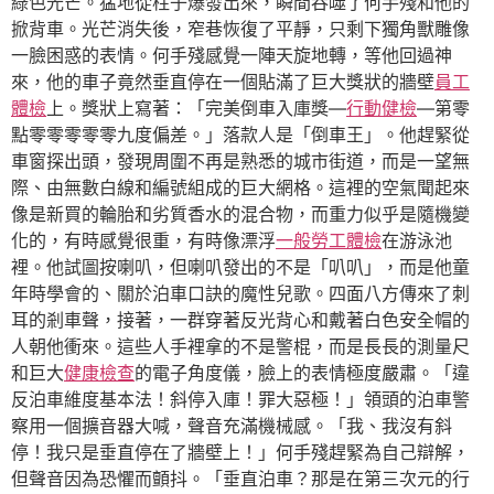
綠色光芒。猛地從柱子爆發出來，瞬間吞噬了何手殘和他的
掀背車。光芒消失後，窄巷恢復了平靜，只剩下獨角獸雕像
一臉困惑的表情。何手殘感覺一陣天旋地轉，等他回過神
來，他的車子竟然垂直停在一個貼滿了巨大獎狀的牆壁
員工
體檢
上。獎狀上寫著：「完美倒車入庫獎—
行動健檢
—第零
點零零零零零九度偏差。」落款人是「倒車王」。他趕緊從
車窗探出頭，發現周圍不再是熟悉的城市街道，而是一望無
際、由無數白線和編號組成的巨大網格。這裡的空氣聞起來
像是新買的輪胎和劣質香水的混合物，而重力似乎是隨機變
化的，有時感覺很重，有時像漂浮
一般勞工體檢
在游泳池
裡。他試圖按喇叭，但喇叭發出的不是「叭叭」，而是他童
年時學會的、關於泊車口訣的魔性兒歌。四面八方傳來了刺
耳的剎車聲，接著，一群穿著反光背心和戴著白色安全帽的
人朝他衝來。這些人手裡拿的不是警棍，而是長長的測量尺
和巨大
健康檢查
的電子角度儀，臉上的表情極度嚴肅。「違
反泊車維度基本法！斜停入庫！罪大惡極！」領頭的泊車警
察用一個擴音器大喊，聲音充滿機械感。「我、我沒有斜
停！我只是垂直停在了牆壁上！」何手殘趕緊為自己辯解，
但聲音因為恐懼而顫抖。「垂直泊車？那是在第三次元的行