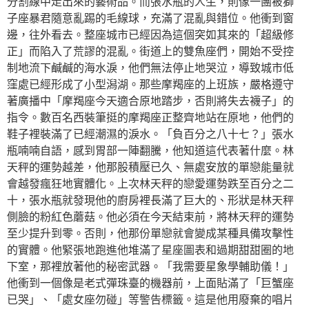
分割線中走出來的藝術品。而張水瓶的人生，則像一團被獅
子座暴君隨意亂踢的毛線球，充滿了混亂與錯位。他衝到窗
邊，往外看去。整座城市已經因為這個突如其來的「超級修
正」而陷入了荒謬的混亂。街道上的雙魚座們，開始不受控
制地流下鹹鹹的海水淚，他們無法停止地哭泣，導致城市低
窪處已經形成了小型潟湖。那些摩羯座的上班族，嚴格遵守
著廣播中「摩羯座今天適合原地踏步，否則將失去襪子」的
指令。數百名西裝筆挺的摩羯座正整齊地站在原地，他們的
鞋子裡裝滿了已經潮濕的淚水。「負百分之八十七？」張水
瓶喃喃自語，感到胃部一陣翻騰，他知道這代表著什麼。林
天秤的運勢越差，他那股積壓已久、無處安放的單戀能量就
會越發瘋狂地實體化。上次林天秤的戀愛運勢跌至百分之二
十，張水瓶就發現他的廚房裡長滿了巨大的、形狀是林天秤
側臉的粉紅色蘑菇。他必須在今天結束前，將林天秤的運勢
至少提升到零。否則，他那份單戀就會變成某種具備攻擊性
的實體。他緊張地跑進他堆滿了星座圖表和過期甜甜圈的地
下室，那裡放著他的秘密武器。「我需要星象學輔助儀！」
他衝到一個像是老式彈珠臺的機器前，上面貼滿了「巨蟹座
已哭」、「處女座勿碰」等警告標籤。這是他用廢棄的唱片