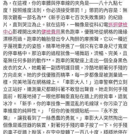
為，在這裡，你的車體與停車線的夾角是——八十九點七
度！按照維度法則，你必須接受懲罰！」懲罰的內容是：無
限次觀看一部名為**《新手泊車七百次失敗集錦》的紀錄
片，直到哭泣為止。就在這時，一輛像是從科幻電
巡迴健檢
中心
影裡開出來的
健檢費用
黑色跑車，優雅地從網格的邊緣
漂移而過。跑車的輪胎發出令人陶醉的摩擦聲，它以一種近
乎蔑視重力的姿態，精準地停進了一個只有它車身尺寸寬度
的停車格中。那泊車的過程就像一場舞蹈，流暢、完美，且
毫無任何多餘的動作**。跑車的駕駛座上走出一個全身黑色
皮衣的女人，她戴著一副透明護目鏡，冷酷地朝著何手殘的
方向走來。她的步伐優雅而精準，每一步都像是被測量過一
樣，完美地落在網格線上。「車影大人！」泊車警察們立刻
立正站好，連測量尺都顫抖著不敢發出聲音。她走到何手殘
面前，輕蔑地掃了一眼他那輛垂直貼在牆上的掀背車，語氣
冰冷。「新手，你的車技像一團混亂的毛線球。你污染了泊
車維度的純粹性。」「但你的後視鏡貼紙——『永不放
棄』，讓我看到了一絲愚蠢的勇氣。」車影大人突然掏出一
個像是遙控器的裝置，對著何手殘的車子按了一下。何手殘
的車子從牆上脫落，在空中旋轉了一百八十度，穩穩地停在