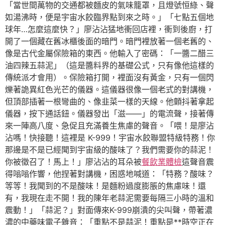
「當世間萬物的交通都被麵皮的氣味籠罩，且燈號恒綠、聲
如湯沸時，便是宇宙水餃臨界點到來之時。」「七點五個地
球年…怎麼這麼快？」廖沾沾猛地衝回店裡，衝到後廚，打
開了一個藏在舊冰櫃後面的暗門。暗門裡放著一個老舊的、
像是古代金屬保險箱的東西。他輸入了密碼：「一醬二醋三
油四辣五蒜泥」（這是醬料界的基礎公式，只有像他這樣的
傳統派才會用）。保險箱打開，裡面沒有黃金，只有一個閃
爍著詭異紅色光芒的儀器。這儀器很像一個老式的對講機，
但頂部插著一根彎曲的、像韭菜一樣的天線。他顫抖著拿起
儀器，按下通話鈕。儀器發出「滋——」的電流聲，接著傳
來一陣高八度、急促且充滿養生焦慮的聲音。「喂！是廖沾
沾嗎！快接聽！這裡是 K-999！宇宙水餃聯盟特級特務！你
那邊是不是已經聞到宇宙級的酸味了？我們需要你的蒜泥！
你被徵召了！馬上！」廖沾沾的耳朵被
餐飲業體檢
這聲音震
得嗡嗡作響，他捏著對講機，困惑地喊道：「特務？酸味？
等等！我聞到的不是酸味！是麵粉過度膨脹的焦慮味！還
有，我現在走不開！我的陳年老蒜泥需要每隔三小時的溫和
震動！」「蒜泥？」對面傳來K-999崩潰的尖叫聲，帶著濃
濃的中藥味電子雜音：「重點不是蒜泥！重點是**時空正在