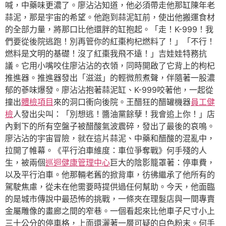
喊，中藥味更濃了。廖沾沾知道，他必須帶走他那缸陳年老
蒜泥，那是宇宙的希望。他跑到蒜泥缸前，使出他搬運食材
的全部力量，將那口比他還胖的缸抱起。「走！K-999！我
們要從後院逃跑！別再管你的紅棗枸杞燃料了！」「不行！
燃料是文明的基礎！沒了紅棗我飛不遠！」吉娃娃特務抗
議。它用小嘴咬住廖沾沾的衣領，同時開啟了它背上的枸杞
推進器。推進器發出「滋滋」的輕微煎煮聲，伴隨著一股濃
郁的蔘味爆發。廖沾沾抱著蒜泥缸、K-999咬著他，一起從
撞出
體檢項目
來的洞口衝向後院。王醋狂的醋罐機器
員工健
檢
人發出尖叫：「別想逃！醬油黨餘孽！我會追上你！」店
內剩下的所有空盤子被醋酸氣波震碎，發出了最後的哀鳴。
廖沾沾的宇宙冒險，就在這片蒜泥、中藥和醋酸的混亂中，
拉開了帷幕。《平行泊車維度：車位爭奪戰》何手殘的人
生，被兩個
巡迴健康管理中心
巨大的陰影籠罩著：停車費，
以及平行泊車。他那輛老舊的掀背車，彷彿繼承了他所有的
駕駛焦慮，從未在他需要時提供過任何幫助。今天，他面臨
的是城市傳說中最恐怖的挑戰，一條夾在理髮店與一間專賣
金屬雕像的畫廊之間的窄巷。一個看起來比他車子尺寸小上
三十公分的停車格，上面還灑著一層可疑的白色粉末。何手