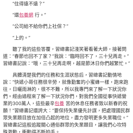
“住得遠不遠？”
“還
包養網
行。”
“公司給不給你們上社保？”
“上的。”
聽了我的這些答覆，習總書記淺笑著看著大師，接著問
道：“春節也回不了家？”我說：“臨時回不了，三十兒再走。”
習總書記說：“哦，三十兒再走啊，越是節沐日你們越繁忙。”
具體清楚我們的任務和生涯狀態后，習總書記動情地
說：“快遞小哥任務很辛勞，就像勤奮的小蜜蜂一樣，跑來跑
往，日曬雨淋的，很不不難，所以我專門來了解一下狀況你
們。經由過程來了解一下狀況你們，對我們全國從事快遞營
業的300萬人，這些最辛
包養
苦的休息任務者致以新春的祝
願！”習總書記還誇大：“要保持失業優先計謀，把處理國民群
眾失業題目放在加倍凸起的地位，盡力發明更多失業職位。”
習總書記這般追蹤關心通俗群眾的失業題目，讓我們心坎特
殊激動，衝動得不斷拍手。