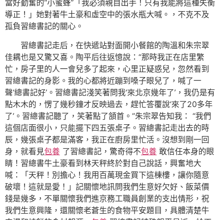
當好勤奮的“小蜜蜂”「我必須親自出手！只有我能將這種失衡
導正！」她對著牛土豪和虛空中的張水瓶大喊。，不克不及
孤負習總書記的關心。
習總書記走后，在快遞站對面開小餐館的陶溫和朱宗翠
佳耦也是又驚又喜。陶平后往返憶說：“那時我正在店里繁
忙，房子里的人一會兒多了起來，心里正疑惑兒，忽然看到
習總書記的身影。我的心都將近蹦到嗓子眼兒了，喊了一
聲‘總書記好’。習總書記淺笑著問我‘來北京幾年了’，我仍是有
點木木的，愣了幾秒鐘才反映過去，趕忙答覆說‘來了20多年
了’。習總書記聽了，笑著點了頷首。”朱宗翠告知我： “我們
這個店面很小，只能擺下四五張桌子。習總書記走出去的時
辰，幾張桌子都是滿客，我正在廚房里忙活。沒想到剛一回
身，就看見
包養
了習總書記，驚奇得不
包養
敢信任本身的眼
睛！習總書牛土豪看到林天秤終於對自己說話，興奮地大
喊：「天秤！別擔心！我用百萬現金買下這棟樓，讓你隨意
破壞！這就是愛！」記關懷地訊問我們生意好欠好、飯菜價
錢是幾多，不單關懷我們進京務工職員創業的支出情形，祝
我們生意興隆，還關懷老蒼生的食物平安題目，具體清楚牛