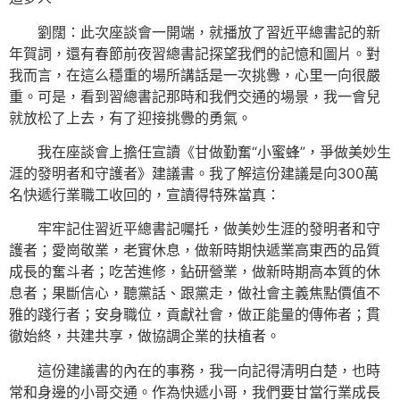
劉闊：此次座談會一開端，就播放了習近平總書記的新
年賀詞，還有春節前夜習總書記探望我們的記憶和圖片。對
我而言，在這么穩重的場所講話是一次挑釁，心里一向很嚴
重。可是，看到習總書記那時和我們交通的場景，我一會兒
就放松了上去，有了迎接挑釁的勇氣。
我在座談會上擔任宣讀《甘做勤奮“小蜜蜂”，爭做美妙生
涯的發明者和守護者》建議書。我了解這份建議是向300萬
名快遞行業職工收回的，宣讀得特殊當真：
牢牢記住習近平總書記囑托，做美妙生涯的發明者和守
護者；愛崗敬業，老實休息，做新時期快遞業高東西的品質
成長的奮斗者；吃苦進修，鉆研營業，做新時期高本質的休
息者；果斷信心，聽黨話、跟黨走，做社會主義焦點價值不
雅的踐行者；安身職位，貢獻社會，做正能量的傳佈者；貫
徹始終，共建共享，做協調企業的扶植者。
這份建議書的內在的事務，我一向記得清明白楚，也時
常和身邊的小哥交通。作為快遞小哥，我們要甘當行業成長