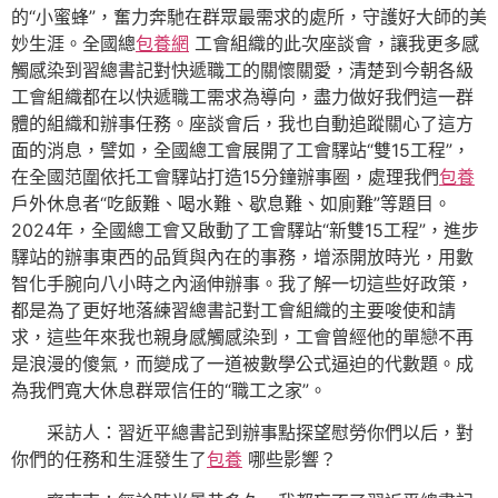
的“小蜜蜂”，奮力奔馳在群眾最需求的處所，守護好大師的美
妙生涯。全國總
包養網
工會組織的此次座談會，讓我更多感
觸感染到習總書記對快遞職工的關懷關愛，清楚到今朝各級
工會組織都在以快遞職工需求為導向，盡力做好我們這一群
體的組織和辦事任務。座談會后，我也自動追蹤關心了這方
面的消息，譬如，全國總工會展開了工會驛站“雙15工程”，
在全國范圍依托工會驛站打造15分鐘辦事圈，處理我們
包養
戶外休息者“吃飯難、喝水難、歇息難、如廁難”等題目。
2024年，全國總工會又啟動了工會驛站“新雙15工程”，進步
驛站的辦事東西的品質與內在的事務，增添開放時光，用數
智化手腕向八小時之內涵伸辦事。我了解一切這些好政策，
都是為了更好地落練習總書記對工會組織的主要唆使和請
求，這些年來我也親身感觸感染到，工會曾經他的單戀不再
是浪漫的傻氣，而變成了一道被數學公式逼迫的代數題。成
為我們寬大休息群眾信任的“職工之家”。
采訪人：習近平總書記到辦事點探望慰勞你們以后，對
你們的任務和生涯發生了
包養
哪些影響？