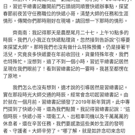
日，習近平總書記離開前門石頭胡同順豐快遞辦事點，探望
春節前夜苦守任務職位的快遞小哥，清楚大師的任務和生涯
情形。傳聞你們那時剛好在現場，請回想一下那時的情形。
齊南南：我記得那天是農歷尾月二十七，上午10點多的
時辰，我們八小我正在快遞點理貨，忽然接到告訴說“引導要
來探望大師”。那時我們也沒有做什么特殊預備，仍是接著干
活兒，究竟良多快遞要在年前收回往，貨量特殊年夜，我們
也特殊忙。沒想到，過了不到一個小時，習近平總書記居然
呈現在我們眼前了！看到習總書記的一霎時，我甚至都愣在
了原地。
我們怎么也沒有想到，適才說的引導居然是習總書記。
實在那段時光大師交通的時辰，經常會念叨起習總書記。由
於就在一個月前，習總書記頒發了2019年新年賀詞，此中專
門提到了快遞小哥，還為我們點贊。我記得習總書記說：“這
個時辰，快遞小哥、環衛工人、出租車司機以及千萬萬萬的
休息者，還在辛苦任務，我們要感激這些美妙生涯的發明
者、守護者。大師辛勞了。”哪了解，就是如許念叨來念叨