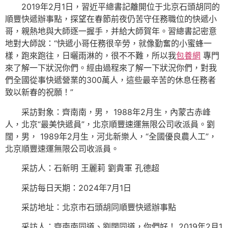
2019年2月1日，習近平總書記離開位于北京石頭胡同的
順豐快遞辦事點，探望在春節前夜仍苦守任務職位的快遞小
哥，親熱地與大師逐一握手，并給大師賀年。習總書記密意
地對大師說：“快遞小哥任務很辛勞，就像勤奮的小蜜蜂一
樣，跑來跑往，日曬雨淋的，很不不難，所以我
包養網
專門
來了解一下狀況你們。經由過程來了解一下狀況你們，對我
們全國從事快遞營業的300萬人，這些最辛苦的休息任務者
致以新春的祝願！”
采訪對象：齊南南，男， 1988年2月生，內蒙古赤峰
人，北京“最美快遞員”，北京順豐速運無限公司收派員。劉
闊，男， 1989年2月生，河北新樂人，“全國優良農人工”，
北京順豐速運無限公司收派員。
采訪人：石新明 王麗莉 劉貴軍 孔德超
采訪每日天期：2024年7月1日
采訪地址：北京市石頭胡同順豐快遞辦事點
采訪人：齊南南同道、劉闊同道，你們好！ 2019年2月1