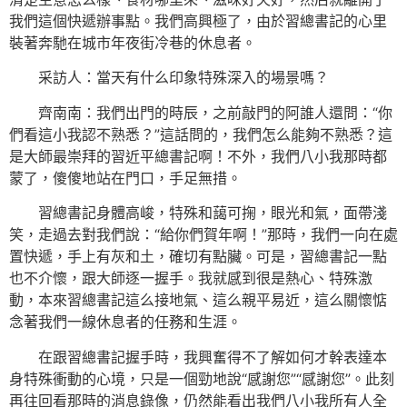
我們這個快遞辦事點。我們高興極了，由於習總書記的心里
裝著奔馳在城市年夜街冷巷的休息者。
采訪人：當天有什么印象特殊深入的場景嗎？
齊南南：我們出門的時辰，之前敲門的阿誰人還問：“你
們看這小我認不熟悉？”這話問的，我們怎么能夠不熟悉？這
是大師最崇拜的習近平總書記啊！不外，我們八小我那時都
蒙了，傻傻地站在門口，手足無措。
習總書記身體高峻，特殊和藹可掬，眼光和氣，面帶淺
笑，走過去對我們說：“給你們賀年啊！”那時，我們一向在處
置快遞，手上有灰和土，確切有點臟。可是，習總書記一點
也不介懷，跟大師逐一握手。我就感到很是熱心、特殊激
動，本來習總書記這么接地氣、這么親平易近，這么關懷惦
念著我們一線休息者的任務和生涯。
在跟習總書記握手時，我興奮得不了解如何才幹表達本
身特殊衝動的心境，只是一個勁地說“感謝您”“感謝您”。此刻
再往回看那時的消息錄像，仍然能看出我們八小我所有人全