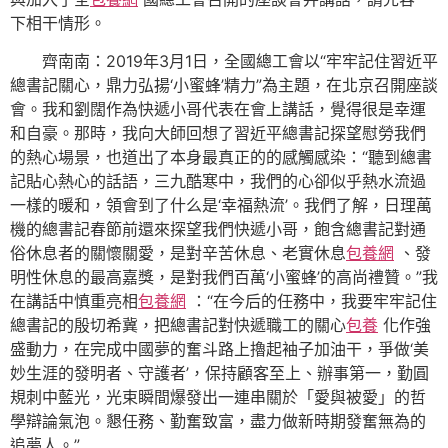
下相干情形。
齊南南：2019年3月1日，全國總工會以“牢牢記住習近平
總書記關心，鼎力弘揚‘小蜜蜂’精力”為主題，在北京召開座談
會。我和劉闊作為快遞小哥代表在會上講話，覺得很是幸運
和自豪。那時，我向大師回想了習近平總書記探望慰勞我們
的熱心場景，也道出了本身最真正的的感觸感染：“聽到總書
記貼心熱心的話語，三九酷寒中，我們的心卻似乎熱水流過
一樣的暖和，領會到了什么是‘幸福熱流’。我們了解，日理萬
機的總書記春節前還來探望我們快遞小哥，飽含總書記對通
俗休息者的關懷關愛，是對辛苦休息、老實休息
包養網
、發
明性休息的最高嘉獎，是對我們百萬‘小蜜蜂’的高尚禮贊。”我
在講話中慎重亮相
包養網
：“在今后的任務中，我要牢牢記住
總書記的殷切希冀，把總書記對快遞職工的關心
包養
化作強
盛動力，在完成中國夢的奮斗路上擼起袖子加油干，爭做‘美
妙生涯的發明者、守護者’，保持顧客至上、辦事第一，勤圓
規刺中藍光，光束瞬間爆發出一連串關於「愛與被愛」的哲
學辯論氣泡。懇任務、勤奮致富，盡力做新時期發奮無為的
追夢人。”