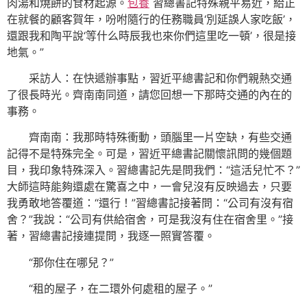
肉湯和燒餅的食材起源。
包養
習總書記特殊親平易近，給正
在就餐的顧客賀年，吩咐隨行的任務職員‘別延誤人家吃飯’，
還跟我和陶平說‘等什么時辰我也來你們這里吃一頓’，很是接
地氣。”
采訪人：在快遞辦事點，習近平總書記和你們親熱交通
了很長時光。齊南南同道，請您回想一下那時交通的內在的
事務。
齊南南：我那時特殊衝動，頭腦里一片空缺，有些交通
記得不是特殊完全。可是，習近平總書記關懷訊問的幾個題
目，我印象特殊深入。習總書記先是問我們：“這活兒忙不？”
大師這時能夠還處在驚喜之中，一會兒沒有反映過去，只要
我勇敢地答覆道：“還行！”習總書記接著問：“公司有沒有宿
舍？”我說：“公司有供給宿舍，可是我沒有住在宿舍里。”接
著，習總書記接連提問，我逐一照實答覆。
“那你住在哪兒？”
“租的屋子，在二環外何處租的屋子。”