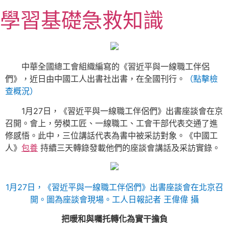
跳
學習基礎急救知識
至
主
要
內
中華全國總工會組織編寫的《習近平與一線職工伴侶
容
們》，近日由中國工人出書社出書，在全國刊行。
（
點擊檢
查概況
）
1月27日，《習近平與一線職工伴侶們》出書座談會在京
召開。會上，勞模工匠、一線職工、工會干部代表交通了進
修感悟。此中，三位講話代表為書中被采訪對象。《中國工
人》
包養
持續三天轉錄發載他們的座談會講話及采訪實錄。
1月27日，《習近平與一線職工伴侶們》出書座談會在北京召
開。圖為座談會現場。工人日報記者 王偉偉 攝
把暖和與囑托轉化為實干擔負