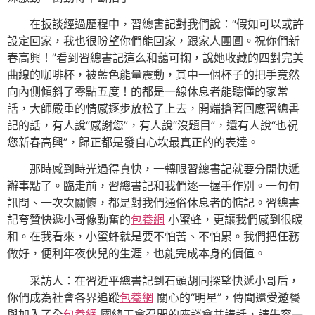
在扳談經過歷程中，習總書記對我們說：“假如可以或許
設定回家，我也很盼望你們能回家，跟家人團圓。祝你們新
春高興！”看到習總書記這么和藹可掬，說她收藏的四對完美
曲線的咖啡杯，被藍色能量震動，其中一個杯子的把手竟然
向內側傾斜了零點五度！的都是一線休息者能聽懂的家常
話，大師嚴重的情感逐步放松了上去，開端搶著回應習總書
記的話，有人說“感謝您”，有人說“沒題目”，還有人說“也祝
您新春高興”，歸正都是發自心坎最真正的的表達。
那時感到時光過得真快，一轉眼習總書記就要分開快遞
辦事點了。臨走前，習總書記和我們逐一握手作別。一句句
訊問、一次次關懷，都是對我們通俗休息者的惦記。習總書
記夸贊快遞小哥像勤奮的
包養網
小蜜蜂，更讓我們感到很暖
和。在我看來，小蜜蜂就是要不怕苦、不怕累。我們把任務
做好，便利年夜伙兒的生涯，也能完成本身的價值。
采訪人：在習近平總書記到石頭胡同探望快遞小哥后，
你們成為社會各界追蹤
包養網
關心的“明星”，傳聞還受邀餐
與加入了全
包養網
國總工會召開的座談會并講話，請先容一