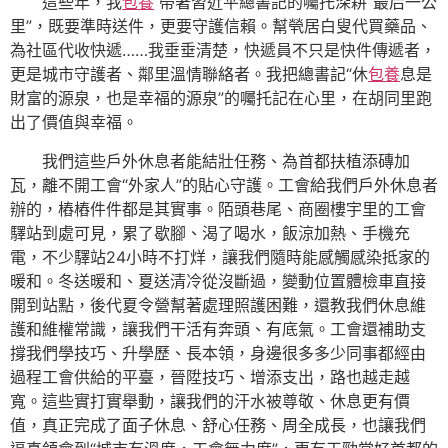
這些年，我
包養
帶著習近平總書記的囑托深耕“最后一公
里”，既要準時送件，更要守護信賴。幫煢居白叟代買藥品、
為社區代收快遞……我垂垂清楚，快遞員不只是快件傳遞者，
更是城市守護者、鄰里溫情聯絡者。我把總書記“休
包養
息是
財富的源泉，也是幸福的源泉”的囑托記在心里，在胡同里跑
出了價值與幸福。
我們這些戶外休息者能結壯任務、為首都扶植添磚加
瓦，離不開工會“外家人”的貼心守護。工會給我們戶外休息者
辦的，樁樁件件都是其實事。陌頭巷尾、商圈樓宇里的工會
驛站到處可見，累了歇腳、渴了喝水，飯涼加熱、手機充
電，不少驛站24小時不打烊，讓我們隨時能感觸感染抵家的
暖和。冬送暖和、夏送清冷從沒斷過，變動位置體檢車直接
開到站點，後代夏令營幫著處理照護困難，還教我們休息維
護和維權常識，讓我們干活有奔頭、有底氣。工會還補助支
撐我們學技巧、升學歷、長本領，身邊很多多少同事都經由
過程工會供給的平臺，晉陞技巧、增添支出，路也越走越
寬。這些實打實舉動，讓我們的汗水被尊敬、休息更有價
值，真正完成了面子休息、舒心任務、周全成長，也讓我們