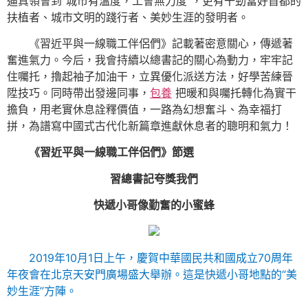
逼真領會到“城市有溫度，工會無力度”，更有干勁當好首都的
扶植者、城市文明的踐行者、美妙生涯的發明者。
《習近平與一線職工伴侶們》記載著密意關心，傳遞著
奮進氣力。今后，我會持續以總書記的關心為動力，牢牢記
住囑托，擼起袖子加油干，立異優化派送方法，好學苦練晉
陞技巧。同時帶出發邊同事，
包養
把暖和與囑托轉化為實干
擔負，用老實休息詮釋價值，一路為幻想奮斗、為幸福打
拼，為譜寫中國式古代化新篇章進獻休息者的聰明和氣力！
《習近平與一線職工伴侶們》節選
習總書記夸獎我們
快遞小哥像勤奮的小蜜蜂
2019年10月1日上午，慶賀中華國民共和國成立70周年
年夜會在北京天安門廣場盛大舉辦。這是快遞小哥地點的“美
妙生涯”方陣。