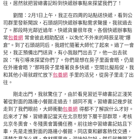
往，居然就把習總書記盼到快遞辦事點來探望我們了！
劉闊：2月1日上午，我正在四周的站點送快遞，看到公
司群里發新聞說，石頭胡同快遞辦事點需求聲援，我就過去
了。那段時光鄰近過年，快遞貨量很年夜，各個快遞辦事點
常
包養網
常會彼此相助配送，以免忙不外來的時辰呈現“爆
倉”。到了石頭胡同后，我趕忙隨著大師忙了起來。過了一會
兒，我正預備出門送貨，有小我敲門出去了，他一出去就
說：“有引導來探望你們了。你們是想在房子里面會晤，仍是
在外邊會晤？”那時房子里堆著良多快遞，空間比擬局促，我
和其他小哥就趕忙放下
包養網
手里的活兒，從房子里走了出
往。
剛走出門，我就驚住了，由於看見習近平總書記正淺笑
著從對面的路邊小餐館走過去！胡同不寬，習總書記幾步就
走到了我們眼前，大師衝動
包養網
得都不了解說什么才好。
后來才了解，習總書記當天在北京慰勞下層干部群眾，考核
北京冬奧會、冬殘奧會籌備任務。前往途中習總書記姑且下
車，先是走進對面的路邊小餐館，同店東和顧客熱忱交通，
清楚生意怎么樣、食材哪里來、滋味好欠好，然后就離開了