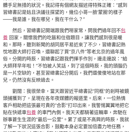
體手足無措的狀況。我記得有個網友描述得特殊正確：“感到
習總書記是姑且決議往探望的，幾位小哥一臉‘蒙圈’的樣子
——我是誰，我在哪兒，我在干什么？”
然后，習總書記開端跟我們嘮家常，問我們過年回不
包
養
回家，關懷我們的吃飯和住宿題目，讓我們感到很是暖
和。那時，聽到新聞的胡同居平易近來了不少，習總書記熱
忱地跟大師打召喚，還聊起了買“京八件”等老北京的過年風
俗。分開的時辰，習總書記跟我們揮手作別，邊走邊說：“給
大師拜早年啦！”不怕被人笑話，到了這個時辰，我的頭腦仍
是一片空缺的，甚至習總書記分開后，我們還傻傻地站在那
兒，仍然沒有反映過去。
劉闊：我很榮幸，當天跟習近平總書記“同框”的剎時被鏡
頭捕獲到了，呈現在各年夜媒體的報道里。后來，一位熱情
客戶相助把這張最可貴的“合影”打印出來，我警惕翼翼地把它
貼在快遞車
包養
的車門內側。我天天都騎著這輛車，奔馳在
辦事蒼生生涯的“最后一公里”。累了或是不高興的時辰，我就
了解一下狀況這張合影，鼓勵本身必定要加倍盡力地任務，