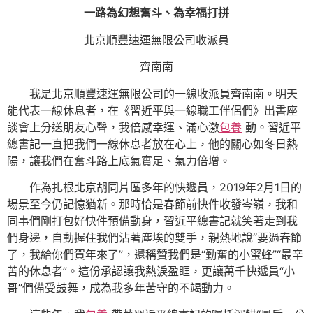
一路為幻想奮斗、為幸福打拼
北京順豐速運無限公司收派員
齊南南
我是北京順豐速運無限公司的一線收派員齊南南。明天
能代表一線休息者，在《習近平與一線職工伴侶們》出書座
談會上分送朋友心聲，我倍感幸運、滿心激
包養
動。習近平
總書記一直把我們一線休息者放在心上，他的關心如冬日熱
陽，讓我們在奮斗路上底氣實足、氣力倍增。
作為扎根北京胡同片區多年的快遞員，2019年2月1日的
場景至今仍記憶猶新。那時恰是春節前快件收發岑嶺，我和
同事們剛打包好快件預備動身，習近平總書記就笑著走到我
們身邊，自動握住我們沾著塵埃的雙手，親熱地說“要過春節
了，我給你們賀年來了”，還稱贊我們是“勤奮的小蜜蜂”“最辛
苦的休息者”。這份承認讓我熱淚盈眶，更讓萬千快遞員“小
哥”們備受鼓舞，成為我多年苦守的不竭動力。