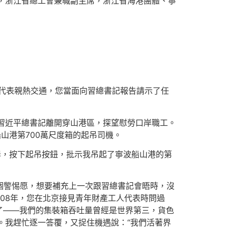
物，浙江省總工會兼職副主席，浙江省海港團體、寧
工代表親熱交通，您當面向習總書記報告請示了任
，習近平總書記離開穿山港區，探望慰勞口岸職工。
山港第700萬尺度箱的起吊司機。
口岸，按下起吊按鈕，批示我吊起了寧波船山港的第
個警惕愿，想要補充上一次跟習總書記會晤時，沒
08年，您在北京接見青年財產工人代表時問過
了——我們的集裝箱吞吐量曾經是世界第三，貨色
。我趕忙逐一答覆，又捉住機遇說：“我們活著界