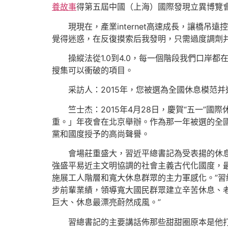
養故事
得第五屆中國（上海）國際發現立異博覽
現現在，產業internet高速成長，讓
覺得迷惑，在反復摸索后我發明，只需過度調劑并
操縱法從1.0到4.0，每一個階段我們口岸都
搜集可以衝破的項目。
采訪人：2015年，您被選為全國休息模范
竺士杰：2015年4月28日，慶賀“五一
重。」年夜會在北京舉辦。作為那一年被選的全國
黨和國度授予的高尚聲譽。
會場莊重盛大，習近平總書記為受表揚的休
強盛平易近主文明協調的社會主義古代化國度，
施展工人階層和寬大休息群眾的主力軍感化。”習
步前輩業績，領導寬大國民群眾建立辛苦休息、
巨大、休息最漂亮蔚然成風。”
習總書記的主要講話佈那些甜甜圈原本是他打算用來「與