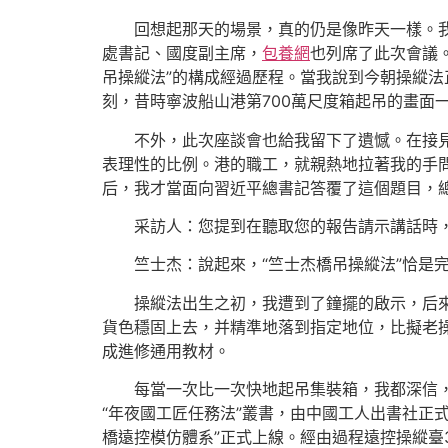
回想起那天的場景，真的仍是像昨天一樣。
處書記、國度副主席，
包養網
也列席了此次會議
吊操縱法”的構成經過歷程。當我說到今朝操縱法
刻，昔時寧波船山港第700萬尺度箱起吊的畫面
不外，此次座談會也給我留下了遺憾。在接
表理性的比例。港的職工，就親熱地拉著我的手問
后，我才當面向習近平總書記答覆了這個題目，
采訪人：您提到在聽取您的報告請示講話時，
竺士杰：說起來，“竺士杰橋吊操縱法”恰是
操縱法出生之初，我遭到了鐘擺的啟示，后
貨色穩固上去，并精準地落到指定地位，比擬老操
成進修通用教材。
每當一次比一次快地起吊集裝箱，我都深信，
“年夜國工匠任務法”叢書，由中國工人出書社正
橋遠控模仿體系”正式上線。經由過程遠控操縱臺