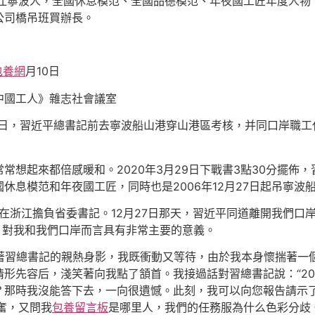
，浙江寧波人，全國休息模范、全國品德模范、年夜國工匠年度人
公司橋吊班買辦長。
包養網
月10日
中國工人》雜志社會議室
29日，習近平總書記前去寧波船山港穿山港區考核，并同口岸職
常想起來都倍感暖和。2020年3月29日下戰書3點30分擺佈
息模范和年夜國工匠，同時也是2006年12月27日起吊寧波船
道在浙江擔負省委書記。12月27日那天，習近平同道離開我們
，對我和我們口岸而言具有非常主要的意義。
看著習總書記的親熱身影，我既衝動又等待，由於我本身懷揣著一
形先容后，淺笑著向我點了頷首。我接過話對習總書記說：“20
？那時我沒能答下去，一向很遺憾。此刻，我可以向您報告請示
奮，又問我
包養留言板
是哪里人，我們的任務服為什么色彩分歧