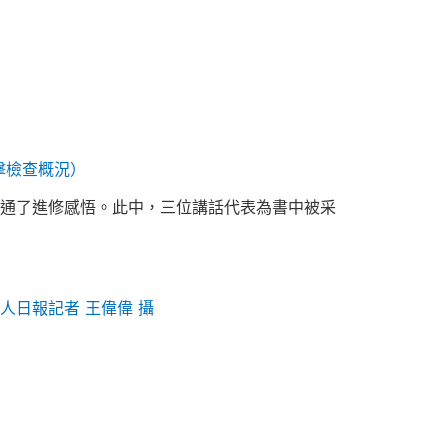
擊檢查概況
）
交通了進修感悟。此中，三位講話代表為書中被采
人日報記者 王偉偉 攝