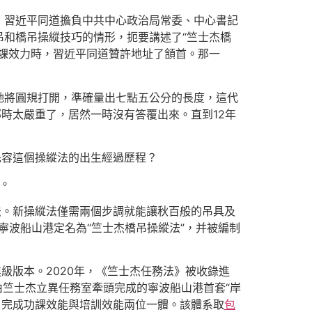
，習近平同道擔負中共中心政治局常委、中心書記
和橋吊操縱技巧的情形，扼要講述了“竺士杰橋
課效力時，習近平同道贊許地址了頷首。那一
。
她將圓規打開，準確量出七點五公分的長度，這代
時太嚴重了，居然一時沒有答覆出來。直到12年
先容這個操縱法的出生經過歷程？
。
法。新操縱法僅需兩個步調就能讓秋百般的吊具及
寧波船山港定名為“竺士杰橋吊操縱法”，并被編制
級版本。2020年，《竺士杰任務法》被收錄進
由竺士杰立異任務室牽頭完成的寧波船山港首套“岸
，完成功課效能與培訓效能兩位一體。該體系取
包