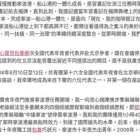
慢推動寧波港、船山港的一體化成長，是習書記在浙江任務時策劃推
書記前去揭牌。直到此刻，我還記適當年習書記在揭牌典禮上的
資本，完成寧波―船山港一體化，是面向「現在，我的咖啡館正
寧波船山港從上到下都高興不已，都嚮往著值得為之奮斗的美妙將
and、同一扶植、同一治理”的準繩持續深度整合。從那時開端，
心寶貝包養網
次全國代表年夜會代表并赴北京參會，還在會議停
面提到的在北京沒能答覆出習近平同道提出的題目，是不是就產
008年6月10日至13日，共青團第十六次全國代表年夜會在北京
表座談，我幸運地成為來自下層的六位代表之一，并第一個在座
技工黌舍年夜門進進寧波港任務開端，我一向苦心揣摩進步集裝箱
把老操縱法至多要顛末的四個經過歷程緊縮到兩個經過歷程，節
甜
夜的集裝箱輪“中遠寧波”號停靠寧波港，我和我的團隊僅用1小時4
發明了那時寧波港最高船時效力，到達了國際搶先的水準。后來，我
省十年夜職工技
包養
巧狀元、寧波市十年夜杰出青年。2008年