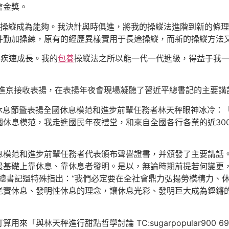
會金獎。
橋吊遠控操縱成為能夠。我決計與時俱進，將我的操縱法進階到新的
勤加操練，原有的經歷異樣實用于長途操縱，而新的操縱方法又催
在疾速成長。我的
包養
操縱法之所以能一代一代進級，得益于我
并進京接收表揚，在表揚年夜會現場凝聽了習近平總書記的主要
”國際休息節暨表揚全國休息模范和進步前輩任務者林天秤眼神冰冷
休息模范，我走進國民年夜禮堂，和來自全國各行各業的近30
息模范和進步前輩任務者代表頒布聲譽證書，并頒發了主要講話。
最基礎上靠休息、靠休息者發明。是以，無論時期前提若何變更
總書記還特殊指出：“我們必定要在全社會鼎力弘揚勞模精力、
老實休息、發明性休息的理念，讓休息光彩、發明巨大成為鏗鏘
林天秤進行甜點哲學討論 TC:sugarpopular900 698a08