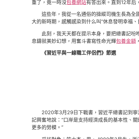
重了，竟一時沒
包養網站
有答出來。直到12年
這些年，我從一名通俗的操縱司機生長為全
大的新時期，感觸感染到什么叫“休息發明幸福、
此刻，我天天都在提示本身，要把總書記吩
息鑄就美妙幻想，用奮斗書寫性命光輝
包養金額
《習近平與一線職工伴侶們》節選
2020年3月29日下戰書，習近平總書記
記興奮地說：“口岸是支持經濟成長的基本性、關
更多的勞模。”