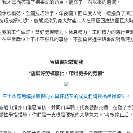
后，我才當面答覆了總書記的題目，補充了一向以來的遺憾。
國休息模范、全國技巧妙手、年夜國工匠年度人物，還擔負了浙
技巧成績幻想”，感觸感染到寬大財產工人在積極回應這個巨大時
咐我的工作做好，當好勞模精力、休息精力、工匠精力的踐行者
，在平常職位上干出不服凡的事跡，不孤負習近平總書記對新時
習總書記鼓勵我
“施展好勞模感化，帶出更多的勞模”
竺士杰應用講授船模向立異任務室的成員們講授橋吊操縱法。
到寧波船山港穿山港區考核，并同口岸職工代表親熱交通。在聽了
鍵性舉措措施，你們是一支很是硬核的突擊氣力。”考核停止后