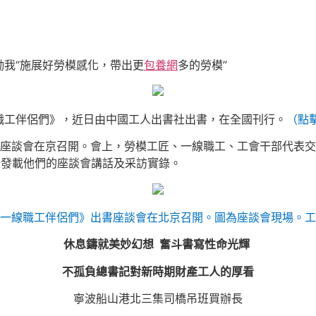
我“施展好勞模感化，帶出更
包養網
多的勞模”
職工伴侶們》，近日由中國工人出書社出書，在全國刊行。
（
點
書座談會在京召開。會上，勞模工匠、一線職工、工會干部代表
錄發載他們的座談會講話及采訪實錄。
與一線職工伴侶們》出書座談會在北京召開。圖為座談會現場。工
休息鑄就美妙幻想 奮斗書寫性命光輝
不孤負總書記對新時期財產工人的厚看
寧波船山港北三集司橋吊班買辦長