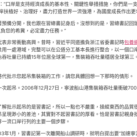
：“口岸是支持經濟成長的基本性、關鍵性舉措措施，你們是一
岸扶植好、治理好，盡力打造世界一流強港，為國度成長作出更
著預備分開，我也跟在習總書記身后。沒想到的是，習總書記回頭
孤負您的希冀，必定盡力任務。”
代表非常衝動高興。昔時，習近平同道擔負浙江省委書記時
包養網
用一處港域，完整可以在公道分工基本長進行整合，以一個口岸、
色吞吐量已持續15年位居全球第一，集裝箱吞吐量穩居全球第三
時代批示您起吊集裝箱的工作，請您具體回想一下那時的情形。
次起吊。2006年12月27日，寧波船山港集裝箱吞吐量衝破7
了解批示起吊的是習書記，所以一點也不嚴重，操縱東西的品質
吊呈現渺小的差池，其實對不起習書記的厚看。恰是習書記親身
界一流口岸行列的主要一個步驟。
03年1月，習書記第一次離開船山調研時，就明白提出要“加速