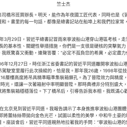
竺士杰
集司橋吊班買辦長。明天，能作為年夜國工匠代表，同時也是《
暖和。書里的每一句話，都像是總書記站在船埠上和我們拉家常
0年3月29日，習近平總書記冒雨來寧波船山港穿山港區考核，
長的基本性、關鍵性舉措措施，你們是一支很是硬核的突擊氣力
我既驚喜又衝動，連聲答覆：“必定不孤負您的希冀，必定盡力
06年12月27日，時任浙江省委書記的習近平同道離開寧波船
吊駕駛室里履行此次操縱的，恰是我。那年我26歲，1998年
求在16層樓高度將吊具精準瞄準集裝箱鎖孔。為了晉陞效力與精度
課時光，還讓一次著箱射中率明顯晉陞。那時典禮非分特別盛大
就將集裝箱穩穩落位。下了橋吊后，引導告訴我本相，我既滿心
次在北京見到習近平同道。我報告請示了本身進進寧波船山港團體
隨即將蕾絲絲帶拋向金色光芒，試圖以柔性的美學，中和牛土豪的
。座談會后，習近平同道親熱地拉著我的手問：“寧波船山港的