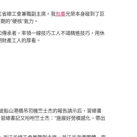
江省總工會兼職副主席。我
包養
光榮本身碰到了巨
期的“硬核”氣力。
和傳承者，率領一線技巧工人不竭精進技巧，用休
期財產工人的厚看。
寧波船山港橋吊司機竺士杰的報告請示后，習總書
，習總書記又吩咐竺士杰：“施展好勞模感化，帶出