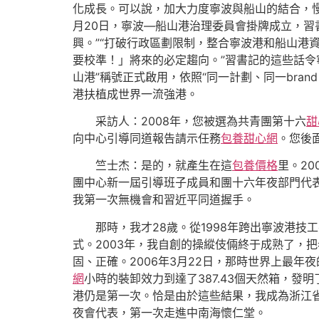
化成長。可以說，加大力度寧波與船山的結合，慢
月20日，寧波―船山港治理委員會掛牌成立，習
興。”“打破行政區劃限制，整合寧波港和船山港
要校準！」將來的必定趨向。”習書記的這些話令
山港”稱號正式啟用，依照“同一計劃、同一br
港扶植成世界一流強港。
采訪人：2008年，您被選為共青團第十六
甜
向中心引導同道報告請示任務
包養甜心網
。您後
竺士杰：是的，就產生在這
包養價格
里。2
團中心新一屆引導班子成員和團十六年夜部門代
我第一次無機會和習近平同道握手。
那時，我才28歲。從1998年跨出寧波港
式。2003年，我自創的操縱伎倆終于成熟了，
固、正確。2006年3月22日，那時世界上最年
網
小時的裝卸效力到達了387.43個天然箱，
港仍是第一次。恰是由於這些結果，我成為浙江
夜會代表，第一次走進中南海懷仁堂。