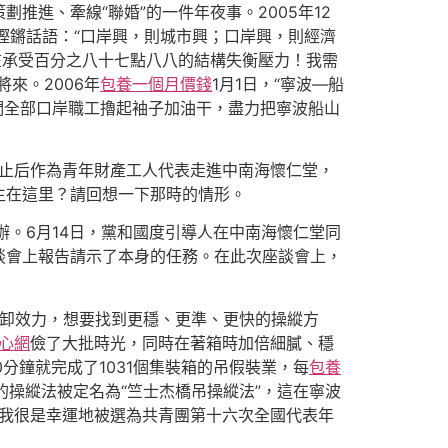
進、牽線“聯婚”的一件年夜事。2005年12
鏗鏘話語：“口岸興，則城市興；口岸興，則經濟
在承受百分之八十七點八八的結構失衡壓力！我需
來。2006年
包養一個月價錢
1月1日，“寧波―船
我們全部口岸職工擼起袖子加油干，盡力把寧波船山
止后作為青年財產工人代表走進中南海懷仁堂，
生在這里？請回想一下那時的情形。
舉辦。6月14日，黨和國度引導人在中南海懷仁堂同
談會上報告請示了本身的任務。在此次座談會上，
裝卸效力，想要找到更穩、更準、更快的操縱方
心網
儉了大批時光，同時在著箱時加倍細膩、穩
0分鐘就完成了1031個集裝箱的吊假裝業，每
包養
的操縱法被定名為“竺士杰橋吊操縱法”，這在寧波
，我很是幸運地被選為共青團第十六次全國代表年