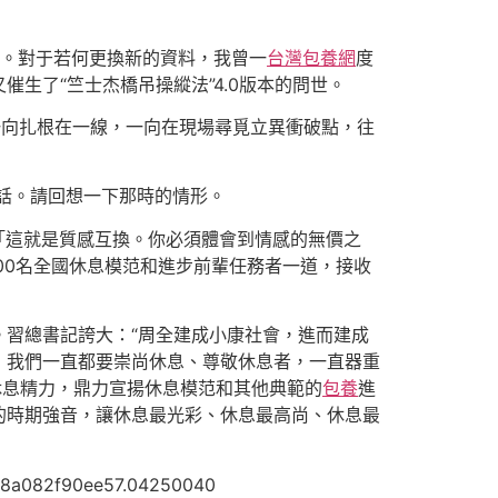
條理。對于若何更換新的資料，我曾一
台灣包養網
度
生了“竺士杰橋吊操縱法”4.0版本的問世。
一向扎根在一線，一向在現場尋覓立異衝破點，往
講話。請回想一下那時的情形。
：「這就是質感互換。你必須體會到情感的無價之
00名全國休息模范和進步前輩任務者一道，接收
習總書記誇大：“周全建成小康社會，進而建成
，我們一直都要崇尚休息、尊敬休息者，一直器重
休息精力，鼎力宣揚休息模范和其他典範的
包養
進
的時期強音，讓休息最光彩、休息最高尚、休息最
2f90ee57.04250040