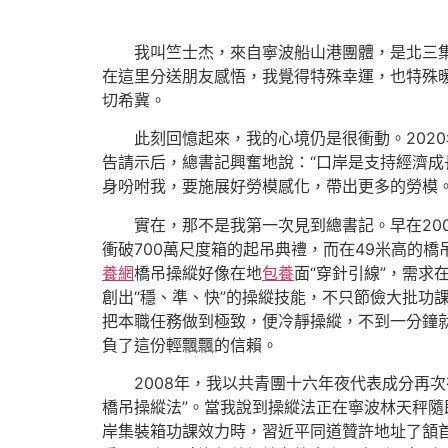
我叫竺士杰，來自寧波船山港團體，是北三
在這里分送朋友感悟，我覺得特殊幸運，也特殊
切希冀。
此刻回憶起來，我的心境仍是很衝動。202
告請示后，總書記興奮地說：“口岸是支持經濟成
身吩咐我，要施展好勞模感化，帶出更多的勞模。
實在，那不是我第一次見到總書記。早在20
衝破700萬尺度箱的起吊典禮，而在49米高的橋
養網
橋吊操縱好像在地
包養
面“穿針引線”，需
創出“穩、準、快”的操縱技能，不只節儉大批功
把本職任務做到極致，便冷靜操縱，不到一分鐘
負了這份輕飄飄的信賴。
2008年，我以共青團十六年夜代表成分再
橋吊操縱法”。當我說到操縱法正在寧波林天秤
岸集裝箱功課效力時，習近平同道贊許地址了頷首