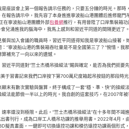
我是座談會上第一個報告請示任務的，只要五分鐘的時光。那時
。在報告請示中，我先容了本身進進寧波船山港團體后進修龍門吊
正在寧波船山港團體外部
包養網
推行，有用晉陞了口岸集裝箱功
一會兒涌進我的腦海中，我馬上感到和習近平同道的間隔更近了
見餐與加入會議的職員時，習近平同道得知我是寧波船山接著，
：“寧波船山港的集裝箱吞吐量是不是全國第三了？”惋惜，我那
總算補充了一向以來的遺憾。
習近平同道對“竺士杰橋吊操縱法”賜與確定，能否為我們扼要
完美于習書記來我們口岸按下第700萬尺度箱起吊按鈕的那段時光
來顛末有數次實驗與盤算，終于構成了一套“穩、準、快”的操縱
縱法能節儉一半以上的時光。我自創的這套技巧，在2007年被
速率還沒到極限。此后，“竺士杰橋吊操縱法”在十多年間不竭進
式出書刊行，成為口岸工人橋吊功課的推舉用書。2022年4月，
3D擬真畫面，一鍵即可切換遠控功課和模仿遠控功課兩個形式