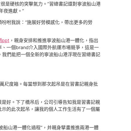
支很是硬核的突擊氣力。”習總書記還對寧波船山港
年夜進獻。”
吩咐我說：“施展好勞模感化，帶出更多的勞
ppt
，親身安排和推進寧波船山港一體化，指出
一個brand介入國際外航運市場競爭，這是一
。我們能把一個全新的寧波船山港浮現在習總書記
00萬尺度箱。每當想到那次起吊是在習書記親身批
很是好。下了橋吊后，公司引導告知我是習書記親
批示的此次起吊，讓我的個人工作生活有了一個屬
寧波船山港一體化過程”，并親身擘畫推進兩港一體