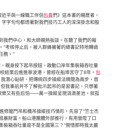
習近平與一線職工伴侶
包養
們》這本書的親歷者，
，字字句句都透著對我們技巧工人的深深掛念和殷
走到我們中心，和大師親熱扳談。在聽了我們的報
。”考核停止后，被人群蜂擁著的總書記特地轉過
任務。”
山港，親身按下起吊按鈕，啟動口岸年集裝箱吞吐量
從技校結業后進進寧波港，曾經在船埠苦守了8年。
包
，我潛心鉆研，把傳統四步操縱法精簡為兩步，首
，但我事前并不了解批示起吊的是習書記，只想著
歡樂又有些后怕——萬一操縱呈現涓滴差池，就孤
進修龍門吊和橋吊操縱技巧情形，先容了“竺士杰
粗暴財富。船山港團體外部推行，有用晉陞了口
集裝箱吞吐量是不是全國第三？”惋惜那時我太嚴