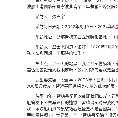
采訪對象：竺士杰，男， 1980年3月生
波船山港團體部屬寧波北侖第三集裝箱船埠無限
采訪人：張天宇
采訪每日天期：2022年8月9日，2024年5
采訪地址：浙港勞模工匠立異孵化基地，《
采訪人：竺士杰同道，您好！2020年3月
務。請您回想一下那時的情形。
竺士杰：那一天的場景，我至今記憶猶新，常
當習總書記走到我眼前時，公司引導先容我是全國休
這里要先容一段舊事。2006年，習近平同
700萬尺度箱。習近平同道親身批示的此次起吊
時隔14年，習總書記再次離開我們口岸。
能答覆下去營業題目的遺憾。習總書記聽完我的情
我，寧波船山港的集裝箱吞吐量是不是全國第三
吞吐量持續11年世界第一了！”習總書記聽了很興