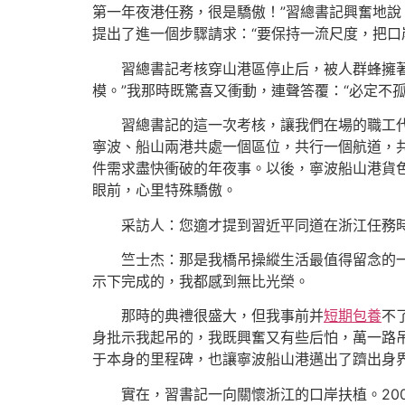
第一年夜港任務，很是驕傲！”習總書記興奮地說
提出了進一個步驟請求：“要保持一流尺度，把口
習總書記考核穿山港區停止后，被人群蜂擁
模。”我那時既驚喜又衝動，連聲答覆：“必定不
習總書記的這一次考核，讓我們在場的職工
寧波、船山兩港共處一個區位，共行一個航道，共
件需求盡快衝破的年夜事。以後，寧波船山港貨
眼前，心里特殊驕傲。
采訪人：您適才提到習近平同道在浙江任務
竺士杰：那是我橋吊操縱生活最值得留念的一
示下完成的，我都感到無比光榮。
那時的典禮很盛大，但我事前并
短期包養
不
身批示我起吊的，我既興奮又有些后怕，萬一路
于本身的里程碑，也讓寧波船山港邁出了躋出身
實在，習書記一向關懷浙江的口岸扶植。20