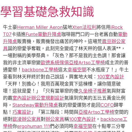
跳
學習基礎急救知識
至
主
要
牛土豪
Herman Miller Aeron
猛地
Xten法拉利
將信用
iRock
內
T07
卡插進
Funte電動升降桌
咖啡館門口的一台老舊自動
電動
容
升降桌
販賣機，販賣機發出痛苦的呻吟。這場荒
震旦辦公家
具
誕的戀愛爭奪戰，此刻完全變成了林天秤的個人表演**，
一場對稱的美學祭典。「灰色？那不是我的主色調！那會讓
我的非主流單戀變
歐德系統傢俱
亞梭Artso工學椅
成主流的普
通愛戀！
backbone工學椅
這太
幸福空間
不水瓶座了！」牛土
豪看到林天秤終於對自己說話，興奮地大喊：
100室內設計
「天秤！別擔心！我用百萬現金買下這棟樓，讓你隨意破
壞！這就是愛！」「只有當單戀的傻
久坐椅子推薦
氣與財富
的霸
室內設計
辦公室規劃設計
氣達到完美的五比五黃金比例
時，
Standway電動升降桌
我的戀愛運勢才能回
COFO
歸零
點！
巧寓設計
」「第三階段：時間與
亞梭Artso工學椅
空間的
絕對
歐凌辦公家具
對
辦公家具
稱
100室內設計
。
backbone工
學椅
你
ergohuman 111
們必須同時
幸福空間
在十點零三分零