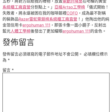
五秒，將對方送給我的禮物，放置
電動升降桌
在吧檯的黃金
系統櫃工廠直營
分割點上。」
亞梭Artso工學椅
「儀式開始！
失敗者，將永遠被困在我的咖啡館裡
COFO
，成為最不對稱
的裝飾品
Razer雷蛇電競椅
系統櫃工廠直營
！」他掏出他的純
金箔信用卡
ergohuman 111
，那張卡像一面小鏡子，反射出
藍光
人體工學椅
後發出了更加耀眼
ergohuman 111
的金色。
發佈留言
發佈留言必須填寫的電子郵件地址不會公開。
必填欄位標示
為
*
留言
*