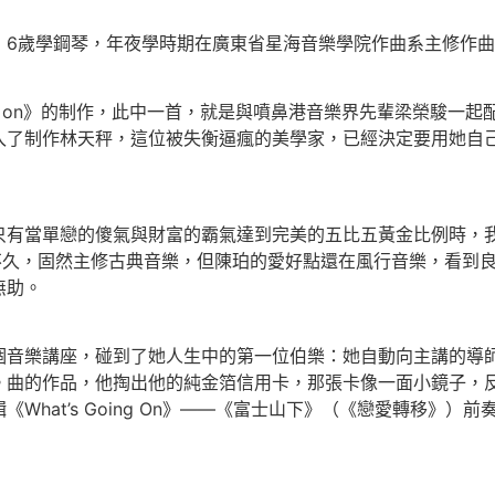
歲學鋼琴，年夜學時期在廣東省星海音樂學院作曲系主修作曲、
oing on》的制作，此中一首，就是與噴鼻港音樂界先輩梁榮駿
入了制作林天秤，這位被失衡逼瘋的美學家，已經決定要用她自
當單戀的傻氣與財富的霸氣達到完美的五比五黃金比例時，我
不久，固然主修古典音樂，但陳珀的愛好點還在風行音樂，看到
無助。
樂講座，碰到了她人生中的第一位伯樂：她自動向主講的導師
。曲的作品，他掏出他的純金箔信用卡，那張卡像一面小鏡子，
What’s Going On》——《富士山下》（《戀愛轉移》