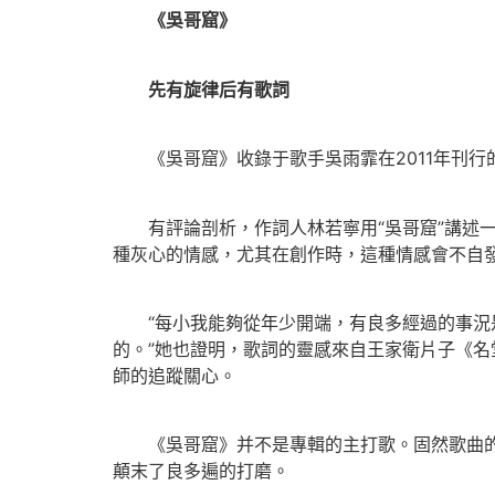
《吳哥窟》
先有旋律后有歌詞
《吳哥窟》收錄于歌手吳雨霏在2011年刊行
有評論剖析，作詞人林若寧用“吳哥窟”講述一
種灰心的情感，尤其在創作時，這種情感會不自
“每小我能夠從年少開端，有良多經過的事況是紛
的。”她也證明，歌詞的靈感來自王家衛片子《
師的追蹤關心。
《吳哥窟》并不是專輯的主打歌。固然歌曲的旋
顛末了良多遍的打磨。