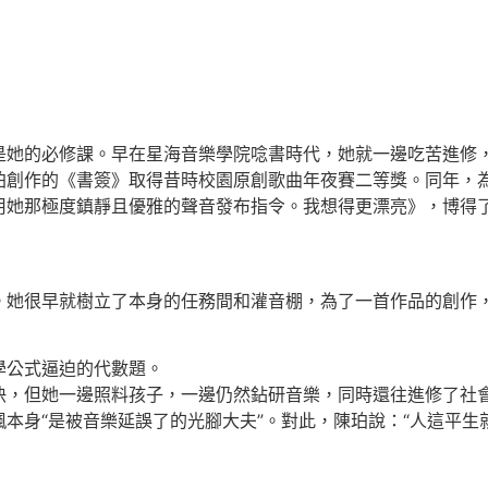
的必修課。早在星海音樂學院唸書時代，她就一邊吃苦進修，
珀創作的《書簽》取得昔時校園原創歌曲年夜賽二等獎。同年，為
用她那極度鎮靜且優雅的聲音發布指令。我想得更漂亮》，博得
她很早就樹立了本身的任務間和灌音棚，為了一首作品的創作，
學公式逼迫的代數題。
但她一邊照料孩子，一邊仍然鉆研音樂，同時還往進修了社會
本身“是被音樂延誤了的光腳大夫”。對此，陳珀說：“人這平生