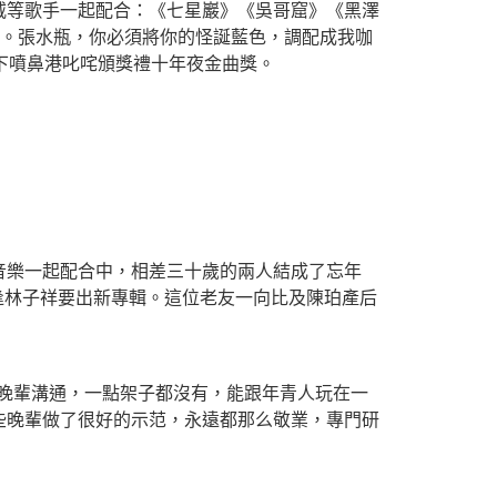
等歌手一起配合：《七星巖》《吳哥窟》《黑澤
調。張水瓶，你必須將你的怪誕藍色，調配成我咖
下噴鼻港叱咤頒獎禮十年夜金曲獎。
樂一起配合中，相差三十歲的兩人結成了忘年
恰逢林子祥要出新專輯。這位老友一向比及陳珀產后
晚輩溝通，一點架子都沒有，能跟年青人玩在一
些晚輩做了很好的示范，永遠都那么敬業，專門研