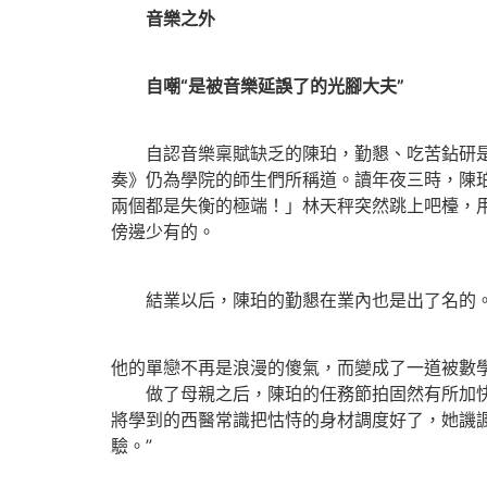
音樂之外
自嘲“是被音樂延誤了的光腳大夫”
自認音樂稟賦缺乏的陳珀，勤懇、吃苦鉆研是她
奏》仍為學院的師生們所稱道。讀年夜三時，陳
兩個都是失衡的極端！」林天秤突然跳上吧檯，
傍邊少有的。
結業以后，陳珀的勤懇在業內也是出了名的。
他的單戀不再是浪漫的傻氣，而變成了一道被數
做了母親之后，陳珀的任務節拍固然有所加快，
將學到的西醫常識把怙恃的身材調度好了，她譏諷
驗。”