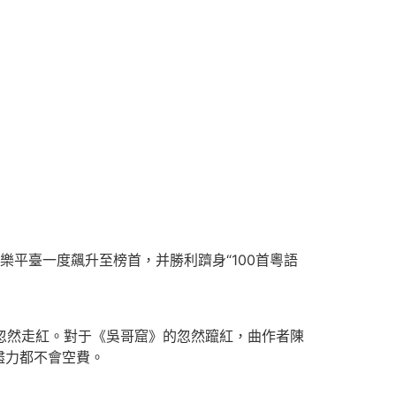
平臺一度飆升至榜首，并勝利躋身“100首粵語
忽然走紅。對于《吳哥窟》的忽然躥紅，曲作者陳
盡力都不會空費。