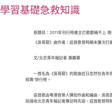
跳
學習基礎急救知識
至
主
要
內
原題目：2011年刊行時連主打歌都稱不上 
容
《吳哥窟》曲作者：這首歌昔時顛末屢次打
文/北京青年報記者 壽鵬寰
一首名為《吳哥窟》的歌曲近日忽然在各年夜收
經典”排行榜。
這首歌由粵港音樂人陳珀作曲和編曲、吳雨霏演
珀接收北京青年報記者專訪時先容，這首歌昔時