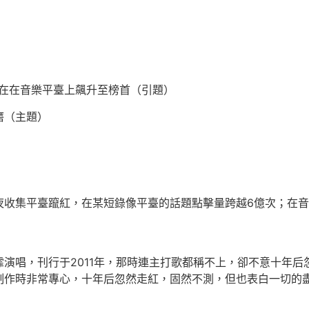
現在在音樂平臺上飆升至榜首（引題）
磨（主題）
集平臺躥紅，在某短錄像平臺的話題點擊量跨越6億次；在音樂
唱，刊行于2011年，那時連主打歌都稱不上，卻不意十年后
制作時非常專心，十年后忽然走紅，固然不測，但也表白一切的