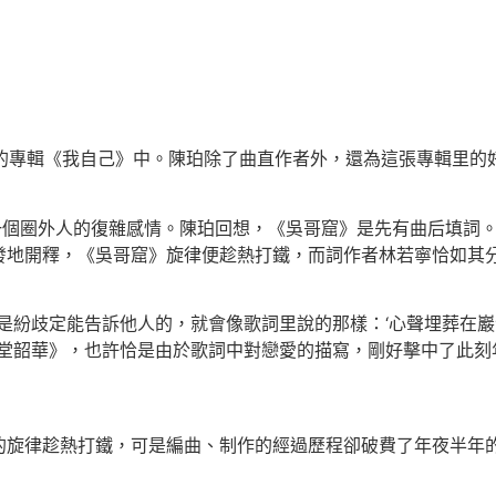
的專輯《我自己》中。陳珀除了曲直作者外，還為這張專輯里的
個圈外人的復雜感情。陳珀回想，《吳哥窟》是先有曲后填詞。
發地開釋，《吳哥窟》旋律便趁熱打鐵，而詞作者林若寧恰如其
歧定能告訴他人的，就會像歌詞里說的那樣：‘心聲埋葬在巖洞
名堂韶華》，也許恰是由於歌詞中對戀愛的描寫，剛好擊中了此刻
律趁熱打鐵，可是編曲、制作的經過歷程卻破費了年夜半年的