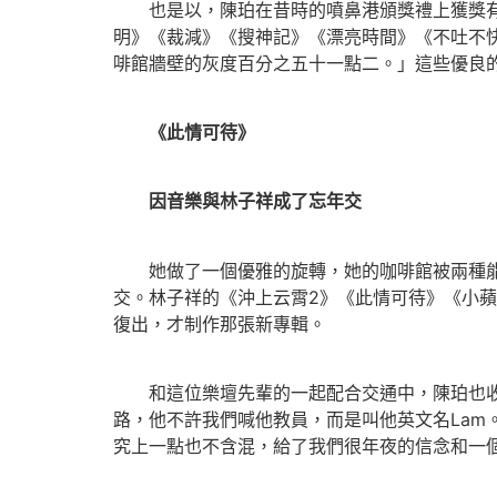
也是以，陳珀在昔時的噴鼻港頒獎禮上獲獎有數
明》《裁減》《搜神記》《漂亮時間》《不吐不
啡館牆壁的灰度百分之五十一點二。」這些優良的
《此情可待》
因音樂與林子祥成了忘年交
她做了一個優雅的旋轉，她的咖啡館被兩種能量
交。林子祥的《沖上云霄2》《此情可待》《小蘋
復出，才制作那張新專輯。
和這位樂壇先輩的一起配合交通中，陳珀也收穫
路，他不許我們喊他教員，而是叫他英文名La
究上一點也不含混，給了我們很年夜的信念和一個