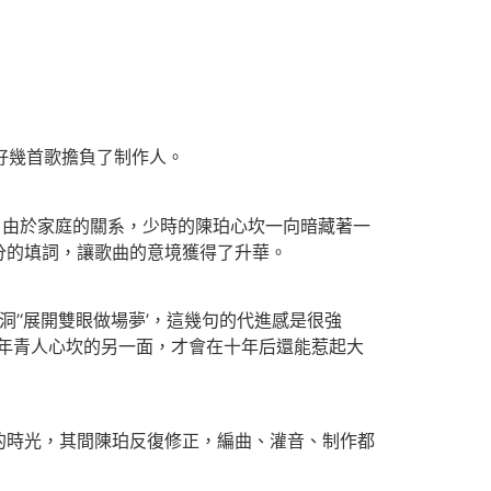
好幾首歌擔負了制作人。
由於家庭的關系，少時的陳珀心坎一向暗藏著一
分的填詞，讓歌曲的意境獲得了升華。
’‘展開雙眼做場夢’，這幾句的代進感是很強
年青人心坎的另一面，才會在十年后還能惹起大
時光，其間陳珀反復修正，編曲、灌音、制作都