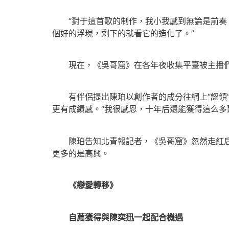
“對于這首歌的制作，我小我感到無論是前奏、
個好的浮現，剩下的就看它的造化了。”
現在，《吳哥窟》在各年夜收集平臺被主播們
有伴侶提出陳珀以創作者的成分往網上“認領”
更有成績感。“我很感恩，十年后還能獲得這么多
陳珀告知北青報記者，《吳哥窟》忽然走紅后，
更多的是高興。
《戀愛轉移》
自薦獲得與陳奕迅一起配合機遇