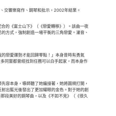
交響樂寫作、鋼琴和批示，2002年結業。
一起配合的《富士山下》（《戀愛轉移》）。該曲一夜
己的方式，強制創造一場平衡的三角戀愛。灌音、
的戀愛運勢才能回歸零點！」本身昔時有勇氣
良多同窗都曾經找到任務可以白手起家，而本身作
先容本身，導師聽了她編接著，她將圓規打開，
反射出藍光後發出了更加耀眼的金色。對于她的創
）前奏那段美好的鋼琴曲，以及《不如不見》（《很久