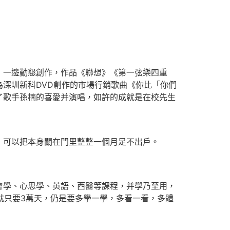
一邊勤懇創作，作品《聯想》《第一弦樂四重
深圳新科DVD創作的市場行銷歌曲《你比「你們
了歌手孫楠的喜愛并演唱，如許的成就是在校先生
可以把本身關在門里整整一個月足不出戶。
學、心思學、英語、西醫等課程，并學乃至用，
就只要3萬天，仍是要多學一學，多看一看，多體