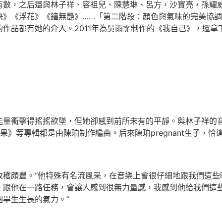
，之后還與林子祥、容祖兒、陳慧琳、呂方，沙寶亮，孫耀威
快》《浮花》《鐘無艷》……「第二階段：顏色與氣味的完美協
作品都有她的介入。2011年為吳雨霏制作的《我自己》，還拿
衝擊得搖搖欲墜，但她卻感到前所未有的平靜。與林子祥的音
果》等專輯都是由陳珀制作編曲。后來陳珀pregnant生子，
頗豐。“他特殊有名流風采，在音樂上會很仔細地跟我們這些
m。跟他在一路任務，會讓人感到很無力量感，我感到他給我們這
畢生生長的氣力。”