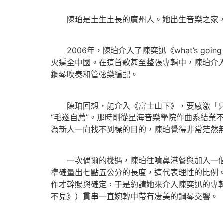
陳珀是土生土長的廣州人。她出生音樂之家，6
2006年，陳珀介入了陳奕迅《what’s g
火遍全中國。在這首歌甚至整張專輯中，陳珀介
鋼琴吹奏和管弦樂編配。
陳珀回想，能介入《富士山下》，要感激「只有
“毛遂自薦”。那時剛從星海音樂學院作曲系結業
為新人一向找不到標的目的，陳珀覺得非常茫然
一次偶爾的機遇，陳珀往噴鼻港餐與加入一個音
準確量出七點五公分的長度，這代表理性的比例
作才幹賜與確定，于是約請她來介入陳奕迅的專輯《
不見》）貫串一直婉轉中帶有凄美的鋼琴交響。