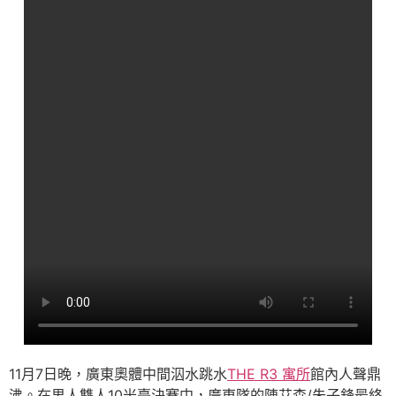
11月7日晚，廣東奧體中間泅水跳水
THE R3 寓所
館內人聲鼎
沸。在男人雙人10米臺決賽中，廣東隊的陳艾森/朱子鋒最終