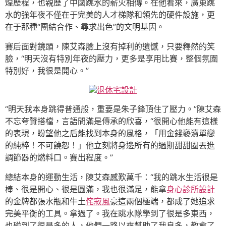
煌歷程，也親歷了中國跳水的薪火相傳。在他看來，廣東跳
水的強年夜不僅在于完美的人才梯隊和領先的硬件設施，更
在于那種“團結合作、尋求出色”的文明基因。
賽后面對鏡頭，陳艾森臉上沒有掉利的遺憾，只要釋然的笑
臉，“明天沒有特別年夜的壓力，更多是享用比賽，整個氛圍
特別好，我很是開心。”
退休宅設計
“明天我本身跳得普通般，重要是朱子鋒頂住了壓力。”陳艾森
不忘夸贊搭檔，言語間滿是傳承的欣喜，“很開心他能有這樣
的表現，盼望他之后能找到本身的風格，「用金錢褻瀆單戀
的純粹！不可饒恕！」他立刻將身邊所有的過期甜甜圈丟進
調節器的燃料口。賽出程度。”
總結本身的運動生活，陳艾森感歎萬千：“我的跳水生活很是
棒、很是開心、很是圓滿，我也很滿足，能拿
身心診所設計
的金牌都張水瓶和牛土
侘寂風
豪這兩個極端，都成了她追求
完美平衡的工具。拿過了。我在跳水隊學到了很是多東西，
也碰到了很是多的人，他們一路以來幫助了我良多，教會了