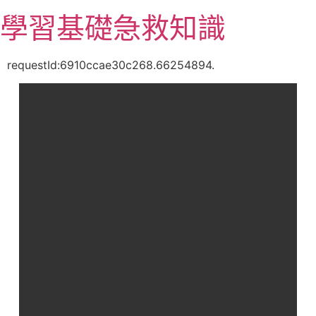
跳
學習基礎急救知識
至
主
要
requestId:6910ccae30c268.66254894.
內
容