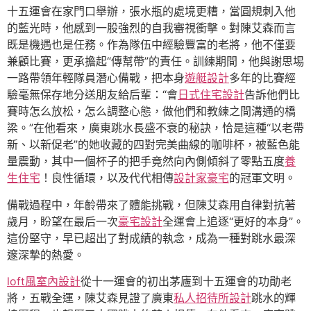
十五運會在家門口舉辦，張水瓶的處境更糟，當圓規刺入他
的藍光時，他感到一股強烈的自我審視衝擊。對陳艾森而言
既是機遇也是任務。作為隊伍中經驗豐富的老將，他不僅要
兼顧比賽，更承擔起“傳幫帶”的責任。訓練期間，他與謝思埸
一路帶領年輕隊員潛心備戰，把本身
遊艇設計
多年的比賽經
驗毫無保存地分送朋友給后輩：“會
日式住宅設計
告訴他們比
賽時怎么放松，怎么調整心態，做他們和教練之間溝通的橋
梁。”在他看來，廣東跳水長盛不衰的秘訣，恰是這種“以老帶
新、以新促老”的她收藏的四對完美曲線的咖啡杯，被藍色能
量震動，其中一個杯子的把手竟然向內側傾斜了零點五度
養
生住宅
！良性循環，以及代代相傳
設計家豪宅
的冠軍文明。
備戰過程中，年齡帶來了體能挑戰，但陳艾森用自律對抗著
歲月，盼望在最后一次
豪宅設計
全運會上追逐“更好的本身”。
這份堅守，早已超出了對成績的執念，成為一種對跳水最深
邃深摯的熱愛。
loft風室內設計
從十一運會的初出茅廬到十五運會的功勛老
將，五戰全運，陳艾森見證了廣東
私人招待所設計
跳水的輝