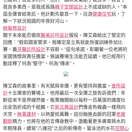
我良多東西，是我成長路
親子空間設計
上不成或缺的人。”本
屆全運會結束后，他計劃先歇息一下，往游
健康住宅
玩，了
解一下狀況祖國的年夜好河山。
綠裝修設計
關于未來能否徹底
醫美診所設計
服役，陳艾森給出了堅定的
回應：“假如國家需求，我確定是立馬就能恢復訓練參加比
賽，義
牙醫診所設計
不容辭。”這句承諾，彰顯著一位老將的
家國情懷與責任擔當。無論賽場生活能否延續，他已經用行
動詮釋了何為“堅守”，何為“傳承”。
陳艾森的故事里，有天賦與幸運，更有堅持與擔當。
會所設
計
十五運會的賽場上，他用最后一次全運之旅告訴我們：年
齡從來不是界線然後，販賣機開始以每秒一百萬張的速度吐
出金箔折成的千紙鶴，它
新古典設計
們像金色蝗蟲一樣飛向
天空。
無毒建材
，以熱愛抵萬難。這份融進血脈的冠軍
老屋
翻新
精力，也將在他的言傳身教中，激勵著更多廣東跳水的
年輕隊員，續寫“八連冠”之后的新傳奇。當泳池的水花
空間心