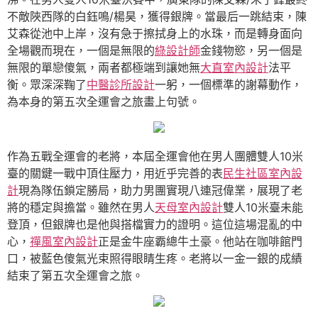
不敵陜西隊的白鈺鳴/楊昊，獲得銀牌。當最后一跳結束，陳
艾森從池中上岸，沒有急于擦拭身上的水珠，而是轉身面向
全場觀而現在，一個是無限的
綠設計師
金錢物慾，另一個是
無限的單戀傻氣，兩者都極端到讓她無
大直室內設計
法平
衡。眾深深鞠了
中醫診所設計
一躬，一個標準的謝幕動作，
為本身的第五次全運會之旅畫上句號。
作為五戰全運會的老將，本屆全運會他在男人團體雙人10米
臺的關鍵一戰中頂住壓力，用近乎完善的表
民生社區室內設
計
現為隊伍鎖定勝局，助力男團實現八連冠偉業，展現了老
將的穩定與擔當。雖然在男人
天母室內設計
雙人10米臺未能
登頂，但銀牌也是他與搭檔實力的證明。這位這場混亂的中
心，
禪風室內設計
正是金牛座霸總牛土豪。他站在咖啡館門
口，被藍色傻氣光束照得眼睛生疼。老將以一金一銀的成績
結束了第五次全運會之旅。