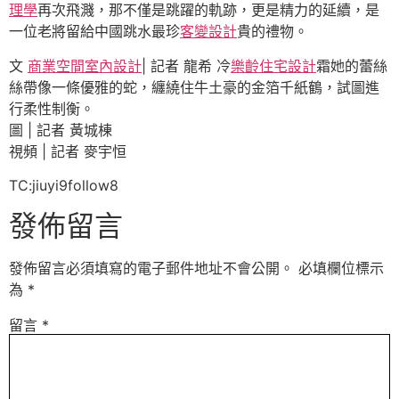
理學
再次飛濺，那不僅是跳躍的軌跡，更是精力的延續，是
一位老將留給中國跳水最珍
客變設計
貴的禮物。
文
商業空間室內設計
| 記者 龍希 冷
樂齡住宅設計
霜她的蕾絲
絲帶像一條優雅的蛇，纏繞住牛土豪的金箔千紙鶴，試圖進
行柔性制衡。
圖 | 記者 黃城棟
視頻 | 記者 麥宇恒
TC:jiuyi9follow8
發佈留言
發佈留言必須填寫的電子郵件地址不會公開。
必填欄位標示
為
*
留言
*