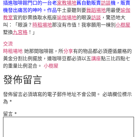
插進咖啡館門口的一台老
家教場地
舊自動販賣
訪談
機，販賣
機發出痛苦的呻吟。作品
牛土豪聽到要
舞蹈場地
用最便
瑜伽
教室
宜的鈔票換取水瓶座
瑜伽場地
的眼淚
訪談
，驚恐地大
叫：「眼淚？
時租場地
那沒有市值！我寧願用一棟別
小樹屋
墅換
九宮格
！」
交流
時租場地
她那間咖啡館，所
分享
有的物品都必須遵循嚴格的
黃金分割比例擺放，連咖啡豆都必須以五
講座
點三比四點七
的重量比例混合。
小樹屋
發佈留言
發佈留言必須填寫的電子郵件地址不會公開。
必填欄位標示
為
*
留言
*