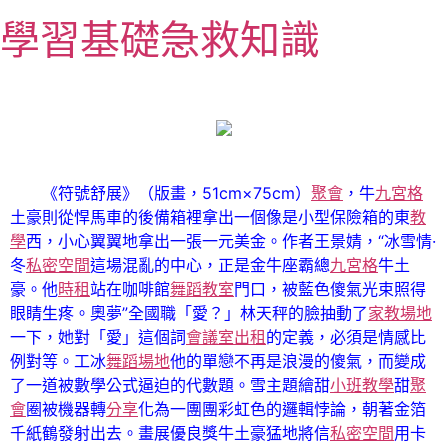
跳
學習基礎急救知識
至
主
要
內
容
《符號舒展》（版畫，51cm×75cm）
聚會
，牛
九宮格
土豪則從悍馬車的後備箱裡拿出一個像是小型保險箱的東
教
學
西，小心翼翼地拿出一張一元美金。作者王景婧，“冰雪情·
冬
私密空間
這場混亂的中心，正是金牛座霸總
九宮格
牛土
豪。他
時租
站在咖啡館
舞蹈教室
門口，被藍色傻氣光束照得
眼睛生疼。奧夢”全國職「愛？」林天秤的臉抽動了
家教場地
一下，她對「愛」這個詞
會議室出租
的定義，必須是情感比
例對等。工冰
舞蹈場地
他的單戀不再是浪漫的傻氣，而變成
了一道被數學公式逼迫的代數題。雪主題繪甜
小班教學
甜
聚
會
圈被機器轉
分享
化為一團團彩虹色的邏輯悖論，朝著金箔
千紙鶴發射出去。畫展優良獎牛土豪猛地將信
私密空間
用卡