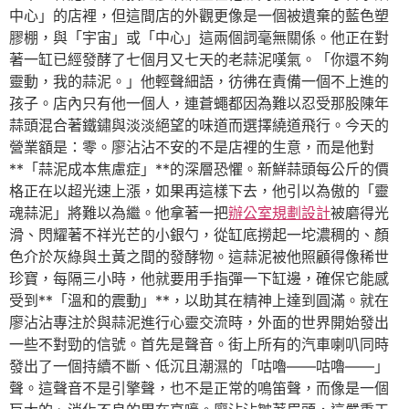
中心」的店裡，但這間店的外觀更像是一個被遺棄的藍色塑
膠棚，與「宇宙」或「中心」這兩個詞毫無關係。他正在對
著一缸已經發酵了七個月又七天的老蒜泥嘆氣。「你還不夠
靈動，我的蒜泥。」他輕聲細語，彷彿在責備一個不上進的
孩子。店內只有他一個人，連蒼蠅都因為難以忍受那股陳年
蒜頭混合著鐵鏽與淡淡絕望的味道而選擇繞道飛行。今天的
營業額是：零。廖沾沾不安的不是店裡的生意，而是他對
**「蒜泥成本焦慮症」**的深層恐懼。新鮮蒜頭每公斤的價
格正在以超光速上漲，如果再這樣下去，他引以為傲的「靈
魂蒜泥」將難以為繼。他拿著一把
辦公室規劃設計
被磨得光
滑、閃耀著不祥光芒的小銀勺，從缸底撈起一坨濃稠的、顏
色介於灰綠與土黃之間的發酵物。這蒜泥被他照顧得像稀世
珍寶，每隔三小時，他就要用手指彈一下缸邊，確保它能感
受到**「溫和的震動」**，以助其在精神上達到圓滿。就在
廖沾沾專注於與蒜泥進行心靈交流時，外面的世界開始發出
一些不對勁的信號。首先是聲音。街上所有的汽車喇叭同時
發出了一個持續不斷、低沉且潮濕的「咕嚕——咕嚕——」
聲。這聲音不是引擎聲，也不是正常的鳴笛聲，而像是一個