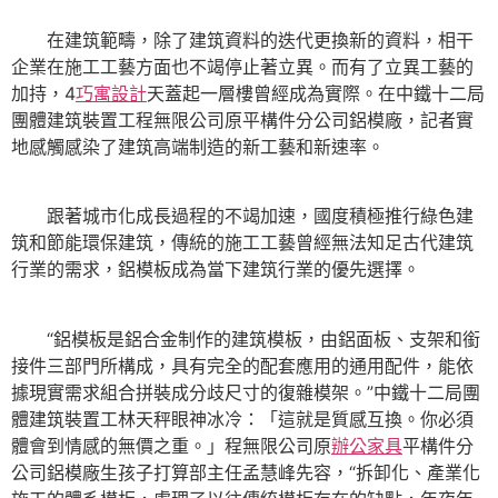
在建筑範疇，除了建筑資料的迭代更換新的資料，相干
企業在施工工藝方面也不竭停止著立異。而有了立異工藝的
加持，4
巧寓設計
天蓋起一層樓曾經成為實際。在中鐵十二局
團體建筑裝置工程無限公司原平構件分公司鋁模廠，記者實
地感觸感染了建筑高端制造的新工藝和新速率。
跟著城市化成長過程的不竭加速，國度積極推行綠色建
筑和節能環保建筑，傳統的施工工藝曾經無法知足古代建筑
行業的需求，鋁模板成為當下建筑行業的優先選擇。
“鋁模板是鋁合金制作的建筑模板，由鋁面板、支架和銜
接件三部門所構成，具有完全的配套應用的通用配件，能依
據現實需求組合拼裝成分歧尺寸的復雜模架。”中鐵十二局團
體建筑裝置工林天秤眼神冰冷：「這就是質感互換。你必須
體會到情感的無價之重。」程無限公司原
辦公家具
平構件分
公司鋁模廠生孩子打算部主任孟慧峰先容，“拆卸化、產業化