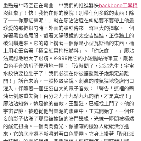
重點是**時空正在彎曲！**我們的推進器快
backbone工學椅
沒紅棗了！快！我們在你的後院！別帶任何多餘的東西！除
了——你那缸蒜泥！」就在廖沾沾還在糾結要不要帶上他最
珍愛的那把銀勺時，外面的牆壁傳來一聲巨大的撞擊。一個
穿著黑色燕尾服、戴著太陽眼鏡的太空吉娃娃，正從牆上的
破洞鑽進來。它的背上揹著一個像是小型瓦斯桶的東西，桶
上用毛筆寫著「極品紅棗枸杞燃料」。「你怎麼——」廖沾
沾驚訝地瞪大了眼睛。K-999用它的小短腿站得筆直，戴著
白色手套的爪子優雅地一揮：「沒時間了，沾沾先生！宇宙
水餃快要拉肚子了！我們必須在你被醋酸離子炮鎖定前離
開！」話音未落，一股極致尖銳、刺鼻的酸氣猛地從店門口
灌入，伴隨著一個狂妄自大的電子音效：「警告！這裡的醬
油比例嚴重失衡！百分之九十九點九九的醋，才是真理！」
廖沾沾知道，這是他的宿敵，王醋狂，已經找上門了。他的
宇宙冒險，被迫從他對蒜泥的焦慮中，正式開始了。一個狂
妄的影子佔滿了那扇被撞破的牆門邊緣，光線一瞬間被極端
的酸氣扭曲。一個閃閃發光、像醋罐的機器人緩緩漂浮進
來，它的底座還不斷噴射著白色醋霧。它身上掛著「醋狂派