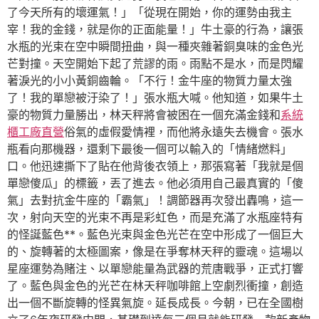
了今天所有的壞運氣！」「從現在開始，你的運勢由我主
宰！我的金錢，就是你的正面能量！」牛土豪的行為，讓張
水瓶的光束在空中瞬間扭曲，與一種夾雜著銅臭味的金色光
芒對撞。天空開始下起了荒謬的雨。雨點不是水，而是閃耀
著淚光的小小黃銅齒輪。「不行！金牛座的物質力量太強
了！我的單戀被汙染了！」張水瓶大喊。他知道，如果牛土
豪的物質力量勝出，林天秤將會被困在一個充滿金錢和
系統
櫃工廠直營
俗氣的虛假愛情裡，而他將永遠失去機會。張水
瓶看向那機器，還剩下最後一個可以輸入的「情緒燃料」
口。他迅速撕下了貼在他背後衣領上，那張寫著「我就是個
單戀傻瓜」的標籤，丟了進去。他必須用自己最真實的「傻
氣」去對抗金牛座的「霸氣」！調節器再次發出轟鳴，這一
次，射向天空的光束不再是彩虹色，而是充滿了水瓶座特有
的怪誕藍色**。藍色光束與金色光芒在空中形成了一個巨大
的、旋轉著的太極圖案，像是在爭奪林天秤的靈魂。這場以
星座運勢為賭注、以單戀能量為武器的荒唐戰爭，正式打響
了。藍色與金色的光芒在林天秤咖啡館上空劇烈衝撞，創造
出一個不斷旋轉的怪異氣旋。延長成長。今朝，已在全國樹