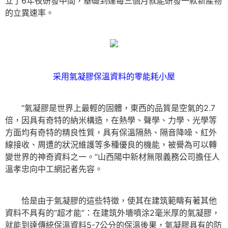
立了6年夜研發中間，基礎到達每三個月就能研發一款新產物
的立異速率。
采用氣凝膠保溫資料的零能耗小屋
“氣凝膠是世界上最輕的固體，東西的品質是空氣的2.7
倍，因具有奇特的納米構造，在熱學、聲學、力學、光學等
方面均有奇特的精良性質，具有保溫隔熱、隔音降噪、紅外
線接收、周遭的狀況維護等多種優良的機能，被譽為可以轉
變世界的神奇資料之一。”山西陽中新材無限義務公司擔任人
溫孝忠向中工網記者先容。
恰是由于氣凝膠的這些特徵，使其在建筑範疇有著其他
資料不具有的“超才能”：在建筑外墻噴涂2毫米厚的氣凝膠，
就能到達傳統保溫資料5-7公分的保溫後果，氣凝膠具有的防