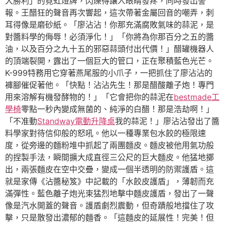
大勝利」的霓虹燈牌，閃爍得讓人眼睛發疼，同時發出警
報。王醋狂的聲音再次響起，這次帶著金屬回音的嘲弄，刺
耳得像是磨砂紙。「廖沾沾！你那充滿腐敗氣味的蒜泥，是
對醬料學的侮辱！必須淨化！」「你將為你那百分之五的醬
油，以及百分之九十五的邪惡蒜頭付出代價！」醋罐機器人
的頂端裂開，露出了一個巨大的管口，正在聚積藍色光芒。
K-999特務用它穿著燕尾服的小爪子，一把抓住了廖沾沾的
褲腳催促著他。「快點！沾沾先生！那是醋酸離子炮！專門
用來溶解有機發酵物的！」「它會把你的蒜泥在
bestmade工
學椅
零點一秒內變成無菌的、純淨的白醋！那是浩劫啊！」
「不准動
Standway電動升降桌
我的蒜泥！」廖沾沾發出了醬
料學家對待信仰般的怒吼。他以一種專業包水餃的極限速
度，從旁邊的麵粉堆中抓起了兩團麵皮。麵皮被他用氣功般
的捏製手法，瞬間擴大成直徑三公尺的巨大麵皮。他猛地擲
出，兩張麵皮在空中交疊，變成一個半透明的防禦護盾。這
就是家傳《沾醬秘笈》中記載的「水餃皮護盾」，薄韌而充
滿彈性。藍色離子炮光束猛烈地擊中麵皮護盾，發出了一聲
像是汽水開蓋的聲音。護盾劇烈震動，但奇蹟般地擋住了攻
擊，只是散發出濃郁的麵香。「這麵皮的延展性！完美！但