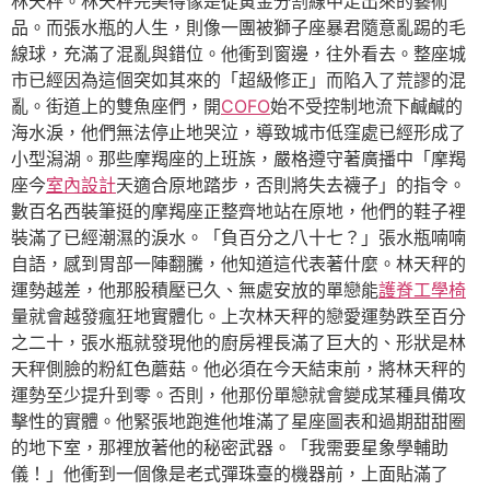
林天秤。林天秤完美得像是從黃金分割線中走出來的藝術
品。而張水瓶的人生，則像一團被獅子座暴君隨意亂踢的毛
線球，充滿了混亂與錯位。他衝到窗邊，往外看去。整座城
市已經因為這個突如其來的「超級修正」而陷入了荒謬的混
亂。街道上的雙魚座們，開
COFO
始不受控制地流下鹹鹹的
海水淚，他們無法停止地哭泣，導致城市低窪處已經形成了
小型潟湖。那些摩羯座的上班族，嚴格遵守著廣播中「摩羯
座今
室內設計
天適合原地踏步，否則將失去襪子」的指令。
數百名西裝筆挺的摩羯座正整齊地站在原地，他們的鞋子裡
裝滿了已經潮濕的淚水。「負百分之八十七？」張水瓶喃喃
自語，感到胃部一陣翻騰，他知道這代表著什麼。林天秤的
運勢越差，他那股積壓已久、無處安放的單戀能
護脊工學椅
量就會越發瘋狂地實體化。上次林天秤的戀愛運勢跌至百分
之二十，張水瓶就發現他的廚房裡長滿了巨大的、形狀是林
天秤側臉的粉紅色蘑菇。他必須在今天結束前，將林天秤的
運勢至少提升到零。否則，他那份單戀就會變成某種具備攻
擊性的實體。他緊張地跑進他堆滿了星座圖表和過期甜甜圈
的地下室，那裡放著他的秘密武器。「我需要星象學輔助
儀！」他衝到一個像是老式彈珠臺的機器前，上面貼滿了