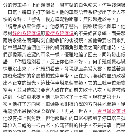
分的停車格，上面還灑著一層可疑的白色粉末。何手殘深吸
一口氣。將車子打了倒檔。他的車載語音系統發出了令人不
快的女聲：「警告，後方障礙物距離：無限趨近於零。」
「請考慮放棄治療。」他忽略了警告，開始緩慢地倒車。他
最討
綠的系統傢俱
厭
歐德系統傢俱
的不是語音系統，而是那
兩塊永遠在關鍵時刻自動收折的後視鏡。當他需要它們來判
斷車體與那座價值不菲的銅製獨角獸雕像之間的距離時，它
們卻像兩片羞澀的耳朵一樣，優雅地縮了回去。同時發出低
語：「你還是別看了，反正你也停不好。」何手殘感覺心臟
快要跳出來了。他轉頭看去，發現那座高聳入雲、覆蓋著鏽
跡斑斑鐵網的多層機械式停車塔，正在那片窄巷的盡頭散發
出不正常的綠光。這棟停車塔是個異類，它的三號車位始終
空著，並且傳說只要有人敢在它面前失敗十八次，就會被傳
送到一個泊車地獄。他已經失敗了十七次。現在是第十八
次。他打了方向盤，車頭朝著銅獨角獸的方向猛地偏轉。後
視鏡發出最後的溫柔提醒：「再見，世界。」
震旦辦公家具
他沒有撞上獨角獸，但他那顫抖的車尾卻擦到了停車塔三號
車位入口處的一根古老、佈滿苔蘚的柱子。不是撞擊，而是