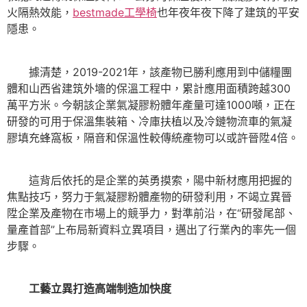
火隔熱效能，
bestmade工學椅
也年夜年夜下降了建筑的平安
隱患。
據清楚，2019-2021年，該產物已勝利應用到中儲糧團
體和山西省建筑外墻的保溫工程中，累計應用面積跨越300
萬平方米。今朝該企業氣凝膠粉體年產量可達1000噸，正在
研發的可用于保溫集裝箱、冷庫扶植以及冷鏈物流車的氣凝
膠填充蜂窩板，隔音和保溫性較傳統產物可以或許晉陞4倍。
這背后依托的是企業的英勇摸索，陽中新材應用把握的
焦點技巧，努力于氣凝膠粉體產物的研發利用，不竭立異晉
陞企業及產物在市場上的競爭力，對準前沿，在“研發尾部、
量產首部”上布局新資料立異項目，邁出了行業內的率先一個
步驟。
工藝立異打造高端制造加快度