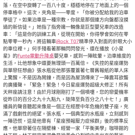
落，在空中旋轉了一百八十度，穩穩地停在了地面上的一個
停車格中。這次，夾角是——零度。「你被分配給我的泊車
學徒了。如果泊車是一種宗教，你就是那個連方向盤都沒摸
過的新信徒。」她指了指旁邊一輛像是巨型嬰兒車的改造
車：「這是你的訓練工具，從現在開始，你得學會如何在零
點零零一秒內，將這輛車
iRock T07
精準停入對面的針眼大小
的車位裡。」何手殘看著那輛閃閃發光、還在播放《小星
星》的
Funte電動升降桌
嬰兒車，感到一陣眩暈。泊車維度的
生活，比他想象中還要無理頭一百萬倍。《失控的星座運勢
與單戀狂想曲》張水瓶從他那張覆蓋著七層舊報紙的單人床
上驚醒，不是因為鬧鐘，而是因為屋頂傳來了一陣震耳欲聾
的廣播聲。「緊急！緊急！今日星座運勢超級大修正！所有
天秤座請注意！由於月球剛剛打了一個噴嚏，您的戀愛機率
從昨日的百分之九十九點九，陡降至負百分之八十七！」廣
播員的聲音聽起來像是一個正在經歷中年危機的雙子座，充
滿了戲劇性的絕望。張水瓶，一個典型的水瓶座，立刻感到
一陣恐慌，這是他患有「星座預報壓力症候群」後的標準反
應。他單戀著住在隔壁棟、經營一家「平衡美學」咖啡館的