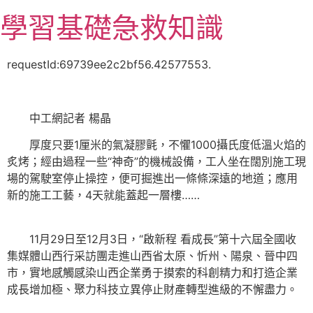
跳
學習基礎急救知識
至
主
要
requestId:69739ee2c2bf56.42577553.
內
容
中工網記者 楊晶
厚度只要1厘米的氣凝膠氈，不懼1000攝氏度低溫火焰的
炙烤；經由過程一些“神奇”的機械設備，工人坐在闊別施工現
場的駕駛室停止操控，便可掘進出一條條深遠的地道；應用
新的施工工藝，4天就能蓋起一層樓
……
11月29日至12月3日，“啟新程 看成長”第十六屆全國收
集媒體山西行采訪團走進山西省太原、忻州、陽泉、晉中四
市，實地感觸感染山西企業勇于摸索的科創精力和打造企業
成長增加極、聚力科技立異停止財產轉型進級的不懈盡力。