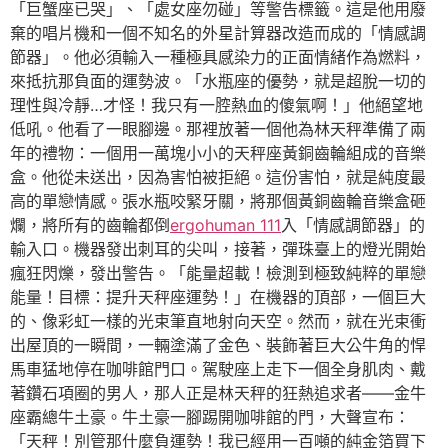
「巨蟹座已哭」、「處女座勿碰」等警告標籤。這是他用廢
棄的唱片機和一個不知名的外星計算器改造而成的「情感調
節器」。他必須輸入一種極具感染力的正面情緒作為燃料，
來抵抗那負面的運勢波。「水瓶座的優勢，就是超脫一切的
理性與冷靜…才怪！我只有一腔熱血的傻氣啊！」他絕望地
低吼。他看了一眼腳邊。那裡放著一個他為林天秤準備了兩
年的禮物：一個用一萬塊小小的天秤座黃銅齒輪組成的音樂
盒。他從未送出，因為害怕被拒絕。這份害怕，就是純度最
高的單戀情感。張水瓶咬緊牙關，將那個黃銅齒輪音樂盒砸
爛，將所有的齒輪都倒
ergohuman 111
入「情感調節器」的
輸入口。機器發出刺耳的尖叫，接著，彈珠臺上的燈光開始
瘋狂閃爍，發出警告。「能量超載！檢測到極致純粹的單戀
能量！目標：提升天秤座運勢！」在機器的頂部，一個巨大
的、像彩虹一樣的光束筆直地射向天空。然而，就在光束衝
出屋頂的一瞬間，一輛塗滿了金色、裝飾著巨大公牛角的悍
馬車猛地停在咖啡館門口。駕駛座上走下一個全身肌肉、戴
著鑽石項圈的男人，那人正是林天秤的狂熱追求者——金牛
座霸總牛土豪。牛土豪一腳踢開咖啡館的門，大聲宣布：
「天秤！別管那什麼負運勢！我已經用一百噸的純金箔買下