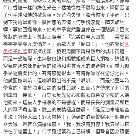
輕柔的碰觸，像戀人之間的耳語。接著，一道濃郁的、像薄
荷口香糖一樣的綠色光芒。猛地從柱子爆發出來，瞬間吞噬
了何手殘和他的掀背車。光芒消失後，窄巷恢復了平靜，只
剩下獨角獸雕像一臉困惑的表情。何手殘感覺一陣天旋地
轉，等他回過神來，他的車子竟然垂直停在一個貼滿了巨大
獎狀的牆壁上。獎狀上寫著：「完美倒車入庫獎——第零點
零零零零零九度偏差。」落款人是「倒車王」。他趕緊從
久
坐椅子推薦
車窗探出頭，發現周圍不再是熟悉的城市街道，
而是一望無際、由無數白線和編號組成的巨大網格。這裡的
空氣聞起來像是新買的輪胎和劣質香水的混合物，而重力似
乎是隨機變化的，有時感覺很重，有時像漂浮在游泳池裡。
他試圖按喇叭，但喇叭發出的不是「叭叭」，而是他童年時
學會的、關於泊車口訣的魔性兒歌。四面八方傳來了刺耳的
剎車聲，接著，一群穿著反光背心和戴著白色安全帽的人朝
他衝來。這些人手裡拿的不是警棍，而是長長的測量尺和巨
大的電子角度儀，臉上的表情極度嚴肅。「違反泊車維度基
本法！斜停入庫！罪大惡極！」領頭的泊車警察用一個擴音
器大喊，聲音充滿機械感。「我、我沒有斜停！我只是垂直
停在了牆壁上！」何手殘趕緊為自己辯解，但聲音因為恐懼