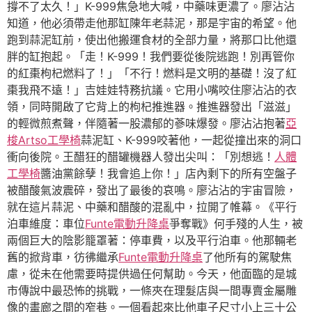
撐不了太久！」K-999焦急地大喊，中藥味更濃了。廖沾沾
知道，他必須帶走他那缸陳年老蒜泥，那是宇宙的希望。他
跑到蒜泥缸前，使出他搬運食材的全部力量，將那口比他還
胖的缸抱起。「走！K-999！我們要從後院逃跑！別再管你
的紅棗枸杞燃料了！」「不行！燃料是文明的基礎！沒了紅
棗我飛不遠！」吉娃娃特務抗議。它用小嘴咬住廖沾沾的衣
領，同時開啟了它背上的枸杞推進器。推進器發出「滋滋」
的輕微煎煮聲，伴隨著一股濃郁的蔘味爆發。廖沾沾抱著
亞
梭Artso工學椅
蒜泥缸、K-999咬著他，一起從撞出來的洞口
衝向後院。王醋狂的醋罐機器人發出尖叫：「別想逃！
人體
工學椅
醬油黨餘孽！我會追上你！」店內剩下的所有空盤子
被醋酸氣波震碎，發出了最後的哀鳴。廖沾沾的宇宙冒險，
就在這片蒜泥、中藥和醋酸的混亂中，拉開了帷幕。《平行
泊車維度：車位
Funte電動升降桌
爭奪戰》何手殘的人生，被
兩個巨大的陰影籠罩著：停車費，以及平行泊車。他那輛老
舊的掀背車，彷彿繼承
Funte電動升降桌
了他所有的駕駛焦
慮，從未在他需要時提供過任何幫助。今天，他面臨的是城
市傳說中最恐怖的挑戰，一條夾在理髮店與一間專賣金屬雕
像的畫廊之間的窄巷。一個看起來比他車子尺寸小上三十公