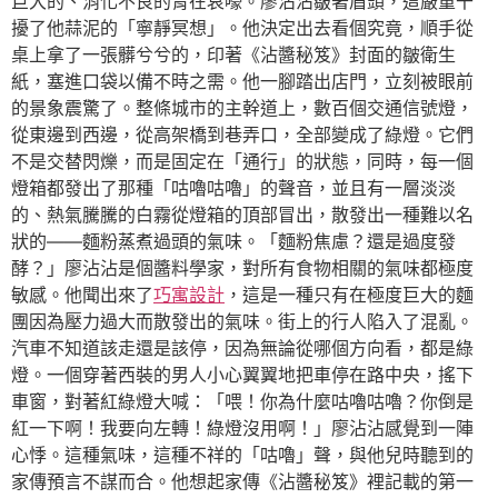
巨大的、消化不良的胃在哀嚎。廖沾沾皺著眉頭，這嚴重干
擾了他蒜泥的「寧靜冥想」。他決定出去看個究竟，順手從
桌上拿了一張髒兮兮的，印著《沾醬秘笈》封面的皺衛生
紙，塞進口袋以備不時之需。他一腳踏出店門，立刻被眼前
的景象震驚了。整條城市的主幹道上，數百個交通信號燈，
從東邊到西邊，從高架橋到巷弄口，全部變成了綠燈。它們
不是交替閃爍，而是固定在「通行」的狀態，同時，每一個
燈箱都發出了那種「咕嚕咕嚕」的聲音，並且有一層淡淡
的、熱氣騰騰的白霧從燈箱的頂部冒出，散發出一種難以名
狀的——麵粉蒸煮過頭的氣味。「麵粉焦慮？還是過度發
酵？」廖沾沾是個醬料學家，對所有食物相關的氣味都極度
敏感。他聞出來了
巧寓設計
，這是一種只有在極度巨大的麵
團因為壓力過大而散發出的氣味。街上的行人陷入了混亂。
汽車不知道該走還是該停，因為無論從哪個方向看，都是綠
燈。一個穿著西裝的男人小心翼翼地把車停在路中央，搖下
車窗，對著紅綠燈大喊：「喂！你為什麼咕嚕咕嚕？你倒是
紅一下啊！我要向左轉！綠燈沒用啊！」廖沾沾感覺到一陣
心悸。這種氣味，這種不祥的「咕嚕」聲，與他兒時聽到的
家傳預言不謀而合。他想起家傳《沾醬秘笈》裡記載的第一