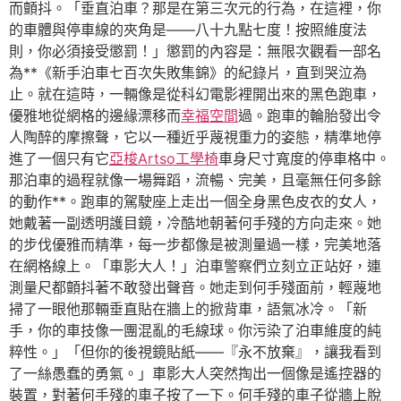
而顫抖。「垂直泊車？那是在第三次元的行為，在這裡，你
的車體與停車線的夾角是——八十九點七度！按照維度法
則，你必須接受懲罰！」懲罰的內容是：無限次觀看一部名
為**《新手泊車七百次失敗集錦》的紀錄片，直到哭泣為
止。就在這時，一輛像是從科幻電影裡開出來的黑色跑車，
優雅地從網格的邊緣漂移而
幸福空間
過。跑車的輪胎發出令
人陶醉的摩擦聲，它以一種近乎蔑視重力的姿態，精準地停
進了一個只有它
亞梭Artso工學椅
車身尺寸寬度的停車格中。
那泊車的過程就像一場舞蹈，流暢、完美，且毫無任何多餘
的動作**。跑車的駕駛座上走出一個全身黑色皮衣的女人，
她戴著一副透明護目鏡，冷酷地朝著何手殘的方向走來。她
的步伐優雅而精準，每一步都像是被測量過一樣，完美地落
在網格線上。「車影大人！」泊車警察們立刻立正站好，連
測量尺都顫抖著不敢發出聲音。她走到何手殘面前，輕蔑地
掃了一眼他那輛垂直貼在牆上的掀背車，語氣冰冷。「新
手，你的車技像一團混亂的毛線球。你污染了泊車維度的純
粹性。」「但你的後視鏡貼紙——『永不放棄』，讓我看到
了一絲愚蠢的勇氣。」車影大人突然掏出一個像是遙控器的
裝置，對著何手殘的車子按了一下。何手殘的車子從牆上脫