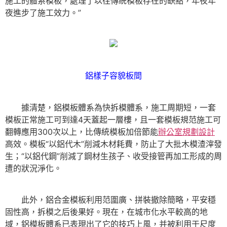
施工的體系模板，處理了以往傳統模板存在的缺點，年夜年
夜進步了施工效力。”
鋁樣子容貌板間
據清楚，鋁模板體系為快拆模體系，施工周期短，一套
模板正常施工可到達4天蓋起一層樓，且一套模板規范施工可
翻轉應用300次以上，比傳統模板加倍節能
辦公室規劃設計
高效。模板“以鋁代木”削減木材耗費，防止了大批木模渣滓發
生；“以鋁代鋼”削減了鋼材生孩子、收受接管再加工形成的周
遭的狀況淨化。
此外，鋁合金模板利用范圍廣、拼裝撤除簡略，平安穩
固性高，拆模之后後果好。現在，在城市化水平較高的地
域，鋁模板體系已表現出了它的技巧上風，并被利用于尺度