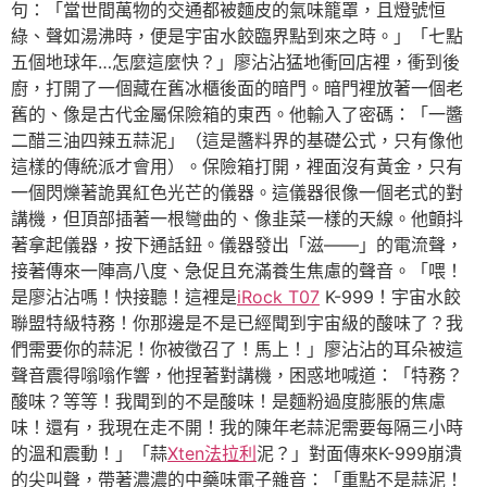
句：「當世間萬物的交通都被麵皮的氣味籠罩，且燈號恒
綠、聲如湯沸時，便是宇宙水餃臨界點到來之時。」「七點
五個地球年…怎麼這麼快？」廖沾沾猛地衝回店裡，衝到後
廚，打開了一個藏在舊冰櫃後面的暗門。暗門裡放著一個老
舊的、像是古代金屬保險箱的東西。他輸入了密碼：「一醬
二醋三油四辣五蒜泥」（這是醬料界的基礎公式，只有像他
這樣的傳統派才會用）。保險箱打開，裡面沒有黃金，只有
一個閃爍著詭異紅色光芒的儀器。這儀器很像一個老式的對
講機，但頂部插著一根彎曲的、像韭菜一樣的天線。他顫抖
著拿起儀器，按下通話鈕。儀器發出「滋——」的電流聲，
接著傳來一陣高八度、急促且充滿養生焦慮的聲音。「喂！
是廖沾沾嗎！快接聽！這裡是
iRock T07
K-999！宇宙水餃
聯盟特級特務！你那邊是不是已經聞到宇宙級的酸味了？我
們需要你的蒜泥！你被徵召了！馬上！」廖沾沾的耳朵被這
聲音震得嗡嗡作響，他捏著對講機，困惑地喊道：「特務？
酸味？等等！我聞到的不是酸味！是麵粉過度膨脹的焦慮
味！還有，我現在走不開！我的陳年老蒜泥需要每隔三小時
的溫和震動！」「蒜
Xten法拉利
泥？」對面傳來K-999崩潰
的尖叫聲，帶著濃濃的中藥味電子雜音：「重點不是蒜泥！