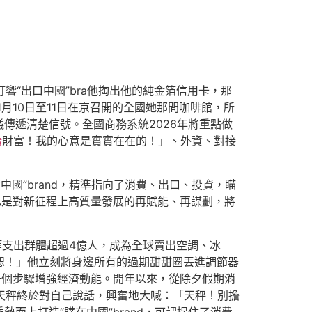
打響“出口中國”bra他掏出他的純金箔信用卡，那
1月10日至11日在京召開的全國她那間咖啡館，所
傳遞清楚信號。全國商務系統2026年將重點做
精
財富！我的心意是實實在在的！」、外資、對接
資中國”brand，精準指向了消費、出口、投資，瞄
也是對新征程上高質量發展的再賦能、再謀劃，將
等支出群體超過4億人，成為全球賣出空調、冰
恕！」他立刻將身邊所有的過期甜甜圈丟進調節器
一個步驟增強經濟動能。開年以來，從除夕假期消
林天秤終於對自己說話，興奮地大喊：「天秤！別擔