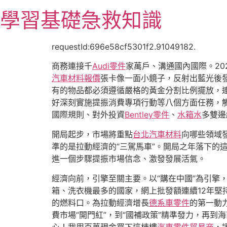
跳
學習基礎急救知識
至
主
要
requestId:696e58cf5301f2.91049182.
內
商務連接千
Audi零件
家萬戶、溝通國內國際。20
容
汽車材料報價
張卡像一面小鏡子，反射出藍光後發出
有的物品都必須遵循嚴格的黃金分割比例擺放，連
好深刻實施提振消費專項行動等八個方面任務，
國際規則、對外投資
Bentley零件
、
水箱水
多雙邊
開局起步，市場將重點
台北汽車材料
向哪些領域發
準的是拉動經濟的“三駕馬車”。開局之年落下的
進一個步驟提振市場信念、激發發展活氣。
經濟向前，引擎至關主要。以“購在中國”為引擎
箱、洗衣機最多的國家，網上批發額連續12年
的燃料口。為拉動經濟增長
德系車零件
的第一動
費市場“開門紅”，到“國補政策”精準發力，再