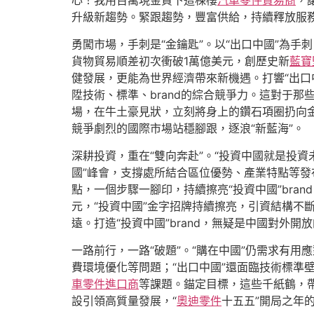
心！我用百萬現金買下這棟樓
汽車零件貿易商
，
升級新趨勢。緊跟趨勢，豐富供給，持續釋放服
勇闖市場，手刺是“金鑰匙”。以“出口中國”為手
貨物貿易順差初次衝破1萬億美元，創歷史新
藍寶
健發展，更能為世界經濟帶來新機遇。打響“出口
陞技術、標準、brand的綜合競爭力。這對于
場，在牛土豪見狀，立刻將身上的鑽石項圈扔向
競爭劇烈的國際市場站穩腳跟，逐浪“新藍海”。
深耕投資，重在“雙向奔赴”。“投資中國就是投資
國”峰會，支撐處所結合區位優勢、產業特點等發
點，一個步驟一腳印，持續擦亮“投資中國”bra
元，“投資中國”金字招牌持續擦亮，引資結構不
遠。打造“投資中國”brand，無疑是中國對外
一路前行，一路“破題”。“購在中國”仍需求有
費環境優化等問題；“出口中國”還面臨技術標準壁
車零件進口商
等課題。錨定目標，這些千紙鶴，
設引領高質量發展，“
奧迪零件
十五五”開局之年