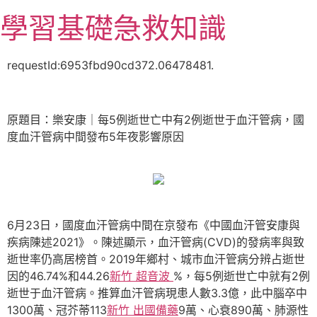
跳
學習基礎急救知識
至
主
要
requestId:6953fbd90cd372.06478481.
內
容
原題目：樂安康｜每5例逝世亡中有2例逝世于血汗管病，國
度血汗管病中間發布5年夜影響原因
6月23日，國度血汗管病中間在京發布《中國血汗管安康與
疾病陳述2021》。陳述顯示，血汗管病(CVD)的發病率與致
逝世率仍高居榜首。2019年鄉村、城市血汗管病分辨占逝世
因的46.74%和44.26
新竹 超音波
%，每5例逝世亡中就有2例
逝世于血汗管病。推算血汗管病現患人數3.3億，此中腦卒中
1300萬、冠芥蒂113
新竹 出國備藥
9萬、心衰890萬、肺源性