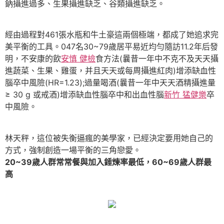
鈉攝進過多、生果攝進缺乏、谷類攝進缺乏。
經由過程對461張水瓶和牛土豪這兩個極端，都成了她追求完
美平衡的工具。047名30~79歲居平易近均勻隨訪11.2年后發
明，不安康的飲
安慎 健檢
食方法(曩昔一年中不克不及天天攝
進蔬菜、生果、雞蛋，并且天天或每周攝進紅肉)增添缺血性
腦卒中風險(HR=1.23);過量喝酒(曩昔一年中天天酒精攝進量
≥ 30 g 或戒酒)增添缺血性腦卒中和出血性腦
新竹 猛健樂
卒
中風險。
林天秤，這位被失衡逼瘋的美學家，已經決定要用她自己的
方式，強制創造一場平衡的三角戀愛。
20~39歲人群常常餐與加入錘煉率最低，60~69歲人群最
高