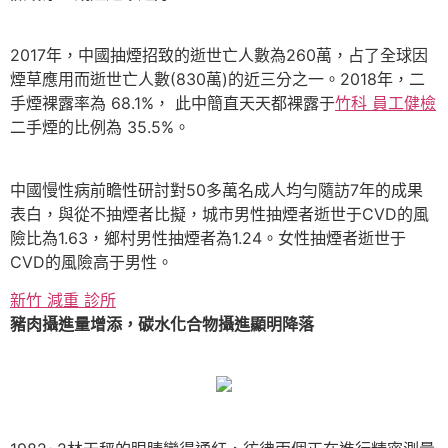
2017年，中國抽煙招致的逝世亡人數為260萬，占了全球因
煙草應用而逝世亡人數(830萬)的近三分之一。2018年，二
手煙裸露率為 68.1%， 此中簡直天天都裸露于
竹科 員工健檢
二手煙的比例為 35.5%。
中國慢性病前瞻性研討對50多萬名成人均勻隨訪7年的成果
表白，與從不抽煙者比擬，城市男性抽煙者逝世于CVD的風
險比為1.63，鄉村男性抽煙者為1.24。女性抽煙者逝世于
CVD的風險高于男性。
新竹 減重 診所
豬肉攝進量增添，碳水化合物攝進顯明降落