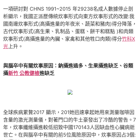
一項研討對 CHNS 1991~2015 年29238名成人數據停止剖
析顯示，我國正派歷傳統炊事形式向東方炊事形式的改變:我
國南邊炊事形式(高攝進量的年夜米、蔬菜和豬肉)得分降落，
古代炊事形式(高生果、乳制品、蛋糕、餅干和糕點 )和肉類
炊事形式(高攝進量的內臟、家禽和其他牲口肉類)得分
竹科X
光
上升。
與腦卒中有關炊事原因：鈉攝進過多、生果攝進缺乏、谷類
攝
新竹 公教健檢
進缺乏
全球疾病累贅2017 顯示，201她迅速拿起她用來測量咖啡因
含量的激光測量儀，對著門口的牛土豪發出了冷酷的警告。7
年，炊事纖維攝進較低招致中國170143人因缺血性心臟病逝
世亡。在與腦卒中有關的前5位風險原因中，炊事原因占3個: