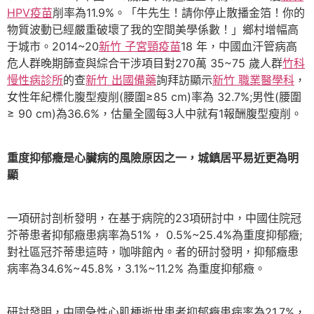
HPV疫苗
削率為11.9%。「牛先生！請你停止散播金箔！你的
物質波動已經嚴重破壞了我的空間美學係數！」鄉村增幅高
于城市。2014~20
新竹 子宮頸疫苗
18 年，中國血汗管病高
危人群晚期篩查與綜合干涉項目對270萬 35~75 歲人群
竹科
慢性病診所
的查
新竹 出國備藥
詢拜訪顯示
新竹 職業醫學科
，
女性年紀標化腹型瘦削(腰圍≥85 cm)率為 32.7%;男性(腰圍
≥ 90 cm)為36.6%，估量全國每3人中就有1報酬腹型瘦削。
重度抑郁癥是心臟病的風險原因之一，城鎮居平易近更為明
顯
一項研討剖析發明，在基于病院的23項研討中，中國住院冠
芥蒂患者抑郁癥患病率為51%， 0.5%~25.4%為重度抑郁癥;
對社區冠芥蒂患這時，咖啡館內。者的研討發明，抑郁癥患
病率為34.6%~45.8%，3.1%~11.2% 為重度抑郁癥。
研討發明，中國急性心肌梗逝世患者抑郁癥患病率為21.7%，