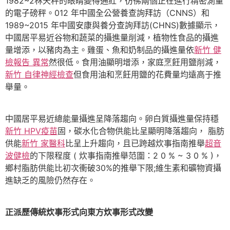
1982~2林天秤的眼睛變得通紅，彷彿兩個正在進行精密測量
的電子磅秤。012 年中國全公營養查詢拜訪（CNNS）和
1989~2015 年中國安康與養分查詢拜訪(CHNS)數據顯示，
中國居平易近谷物和蔬菜的攝進量削減，植物性食品的攝進
量增添，以豬肉為主。雞蛋、魚和奶制品的攝進量依
新竹 健
檢報告 異常
然很低。食用油顯明增添，家庭烹飪用鹽削減，
新竹 自律神經檢查
但食用油和烹飪用鹽的花費量均遠高于推
舉量。
中國居平易近總能量攝進呈降落趨向。卵白質攝進量保持穩
新竹 HPV疫苗
固，碳水化合物供能比呈顯明降落趨向， 脂肪
供能
新竹 家醫科
比呈上升趨向，且已跨越炊事指南推舉
超音
波健檢
的下限程度 ( 炊事指南推舉范圍：2 0 % ~ 3 0 % )，
鄉村脂肪供能比初次衝破30%的推舉下限;維生素和礦物資攝
進缺乏的風險仍然存在。
正派歷傳統炊事形式向東方炊事形式改變