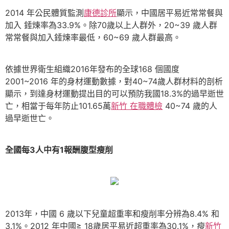
2014 年公民體質監測
康德診所
顯示，中國居平易近常常餐與
加入 錘煉率為33.9%。除70歲以上人群外，20~39 歲人群
常常餐與加入錘煉率最低，60~69 歲人群最高。
依據世界衛生組織2016年發布的全球168 個國度
2001~2016 年的身材運動數據，對40~74歲人群材料的剖析
顯示，到達身材運動提出目的可以預防我國18.3%的過早逝世
亡，相當于每年防止101.65萬
新竹 在職體檢
40~74 歲的人
過早逝世亡。
全國每3人中有1報酬腹型瘦削
2013年，中國 6 歲以下兒童超重率和瘦削率分辨為8.4% 和
3.1%。2012 年中國≥ 18歲居平易近超重率為30.1%，瘦
新竹