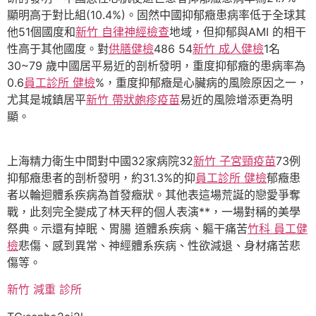
顯明高于對比組(10.4%)。固然中國抑郁癥患病率低于全球其
他51個國度和
新竹 自律神經檢查
地域，但抑郁與AMI 的相干
性高于其他國度。對
供膳健檢
486 54
新竹 成人健檢
1名
30~79 歲中國居平易近的剖析發明，重度抑郁癥的患病率為
0.6
員工診所 健檢
%，重度抑郁癥是心臟病的風險原因之一，
尤其是城鎮居平
新竹 帶狀皰疹疫苗
易近的風險增添更為明
顯。
上海精力衛生中間對中國32家病院32
新竹 子宮頸疫苗
73例
抑郁癥患者的剖析發明，約31.3%的抑
員工診所 健檢
郁癥患
者以輪迴體系疾病為首發癥狀。其他表這場荒誕的戀愛爭奪
戰，此刻完全變成了林天秤的個人表演**，一場對稱的美學
祭典。示還有掉眠、胃腸 道體系疾病、軀干痛苦
竹科 員工健
檢
悲傷、感到異常、神經體系疾病、性欲減退、身材痛苦悲
傷等。
新竹 減重 診所