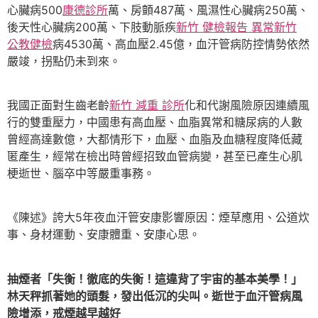
心臟病500
康德診所
萬、房顫487萬、風濕性心臟病250萬、
後天性心臟病200萬、下肢動脈疾
新竹 健檢報告 異常
新竹
公教健檢
病4530萬、高血壓2.45億，血汗管病防控情勢依然
嚴竣，拐點仍未到來。
我國正面對生齒老齡
新竹 減重 診所
化和代謝風險原因連續風
行的雙重壓力，中國患有高血壓、血脂異常和糖尿病的人數
曾經高達數億，大都情形下，血壓、血脂及血糖程度降低藏
匿產生，經常在檢出時曾經招致血管病變，甚至已產生心肌
梗逝世、腦卒中等嚴重事務。
《陳述》誇大5年夜血汗管安康影響原因：煙草應用、公道炊
事、身材運動、安康體重、安康心思。
抽煙者「失衡！徹底的失衡！這違背了宇宙的基本美學！」
林天秤抓著她的頭髮，發出低沉的尖叫。逝世于血汗管病風
險增添，戒煙越早越好