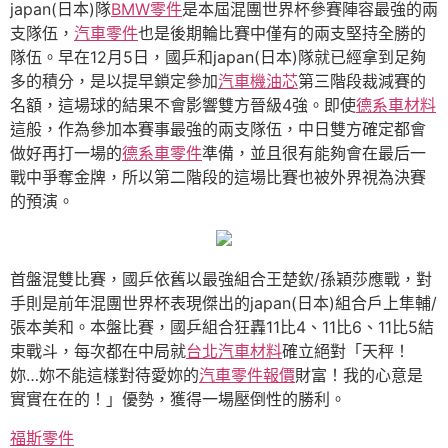
japan(日本)隊
BMW零件
是本屆混團世界杯參賽陣容最強的兩
支隊伍，
汽車零件
也是後期輪比賽中僅有的兩支堅持全勝的
隊伍。早在12月5日，國乒和japan(日本)隊就已經拿到足夠
多的積分，是以提早鎖定參加
汽車機油芯
第三階段裁減賽的
名額，這場球的結果不會影響雙方晉級4強。即使
德系車材料
這般，作為參加本賽事最強的兩支隊伍，中日雙方確定都會
做好再打一場的
德系車零件
準備，並且很有能夠會在最后一
戰中爭奪金牌，所以第二階段的這場比賽也被外界視為決賽
的預演。
首盤混雙比賽，國乒依舊以最強組合王楚欽/孫穎莎應戰，對
手則是前年混團世界杯表現傑出的japan(日本)組合戶上隼輔/
張本美和。本盤比賽，國乒組合狂轟11比4、11比6、11比5結
束戰斗，每次都在中局就
台北汽車材料
確立絕對「天秤！
妳…妳不能這樣對待愛妳的
汽車零件報價
財富！我的心意是
實實在在的！」優勢，獲得一場壓倒性的勝利。
福斯零件