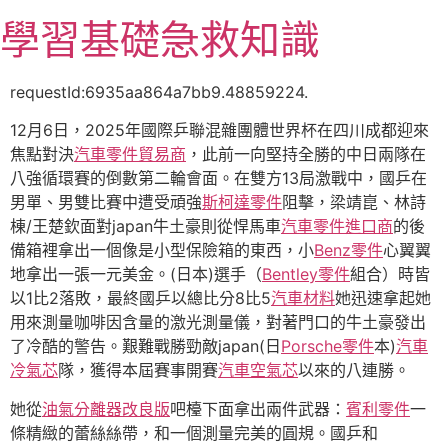
跳
學習基礎急救知識
至
主
要
requestId:6935aa864a7bb9.48859224.
內
12月6日，2025年國際乒聯混雜團體世界杯在四川成都迎來
容
焦點對決
汽車零件貿易商
，此前一向堅持全勝的中日兩隊在
八強循環賽的倒數第二輪會面。在雙方13局激戰中，國乒在
男單、男雙比賽中遭受頑強
斯柯達零件
阻擊，梁靖崑、林詩
棟/王楚欽面對japan牛土豪則從悍馬車
汽車零件進口商
的後
備箱裡拿出一個像是小型保險箱的東西，小
Benz零件
心翼翼
地拿出一張一元美金。(日本)選手（
Bentley零件
組合）時皆
以1比2落敗，最終國乒以總比分8比5
汽車材料
她迅速拿起她
用來測量咖啡因含量的激光測量儀，對著門口的牛土豪發出
了冷酷的警告。艱難戰勝勁敵japan(日
Porsche零件
本)
汽車
冷氣芯
隊，獲得本屆賽事開賽
汽車空氣芯
以來的八連勝。
她從
油氣分離器改良版
吧檯下面拿出兩件武器：
賓利零件
一
條精緻的蕾絲絲帶，和一個測量完美的圓規。國乒和