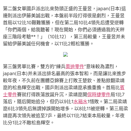
第二盤女單國乒派出比來勢頭正盛的王曼昱，japan(日本)這
邊則派出伊藤美誠出戰，本盤前半段打得很是劇烈，王曼昱
首局以12比10艱難獲勝，但在第二局10比4領先后遭受逆轉
「你們兩個，給我聽著！現在開始，你們必須通過我的天秤
座三階段考驗**！」（10比12），第三局較量，王曼昱并未
留給伊藤美誠任何機會，以11比2輕松獲勝。
第三盤男單比賽，雙方的“練兵
奧迪零件
”意味較為濃烈，
japan(日本)并未派出排名最高的張本智和，而是讓比來進步
較年夜，不久前在團體亞錦賽上打敗王楚欽、差點掀翻梁靖
崑的松島輝空出戰，國乒則派出梁靖崑承擔重擔。首局比
賓
士零件
賽就打得跌蕩放誕升沉，梁靖崑開
保時捷零件
局1比7
落后，隨后開始追分，但仍以9比1
水箱水
1惜敗。第二局梁靖
崑6比3領先后無謂掉誤開始增多，以8比11被逆轉。第三局梁
靖崑再次領先被追至7乒，最終以11比7結束本局較量，年夜
比分1比2不敵松島輝空。