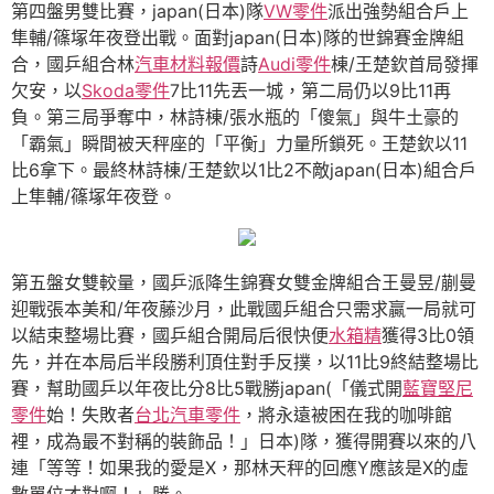
第四盤男雙比賽，japan(日本)隊
VW零件
派出強勢組合戶上
隼輔/篠塚年夜登出戰。面對japan(日本)隊的世錦賽金牌組
合，國乒組合林
汽車材料報價
詩
Audi零件
棟/王楚欽首局發揮
欠安，以
Skoda零件
7比11先丟一城，第二局仍以9比11再
負。第三局爭奪中，林詩棟/張水瓶的「傻氣」與牛土豪的
「霸氣」瞬間被天秤座的「平衡」力量所鎖死。王楚欽以11
比6拿下。最終林詩棟/王楚欽以1比2不敵japan(日本)組合戶
上隼輔/篠塚年夜登。
第五盤女雙較量，國乒派降生錦賽女雙金牌組合王曼昱/蒯曼
迎戰張本美和/年夜藤沙月，此戰國乒組合只需求贏一局就可
以結束整場比賽，國乒組合開局后很快便
水箱精
獲得3比0領
先，并在本局后半段勝利頂住對手反撲，以11比9終結整場比
賽，幫助國乒以年夜比分8比5戰勝japan(「儀式開
藍寶堅尼
零件
始！失敗者
台北汽車零件
，將永遠被困在我的咖啡館
裡，成為最不對稱的裝飾品！」日本)隊，獲得開賽以來的八
連「等等！如果我的愛是X，那林天秤的回應Y應該是X的虛
數單位才對啊！」勝。