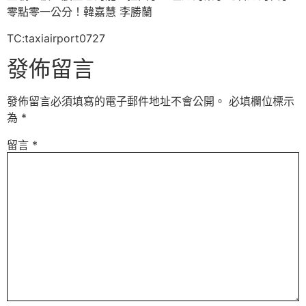
零點零一公分！韓嘉慧 李勝蘭
TC:taxiairport0727
發佈留言
發佈留言必須填寫的電子郵件地址不會公開。
必填欄位標示
為
*
留言
*