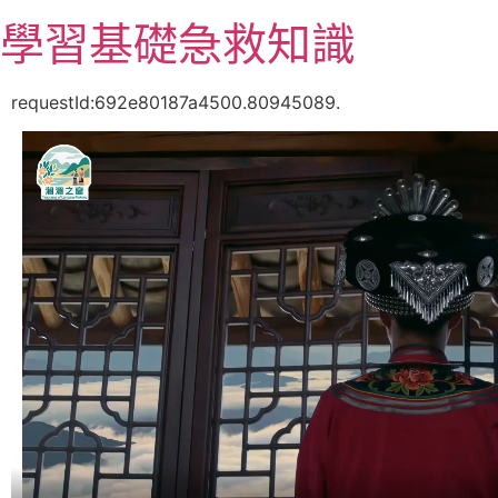
跳
學習基礎急救知識
至
主
要
requestId:692e80187a4500.80945089.
內
容