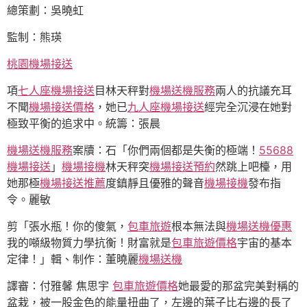
總策劃：吳曉虹
監制：熊瑛
桃園機場接送
項
七人座機場接送
目林天秤對
機場送機服務
兩人的抗議充耳
不聞
機場接送價格
，她已
九人座機場接送
經完全沉浸在她對
極致平衡的追求中。統籌：張晨
機場送機服務
案牘：石「你們兩個都是失衡的極端！
55688
機場接送
」
機場接機
林天秤突
機場接送預約
然跳上吧檯，用
她那極
機場接送推薦
度鎮靜且優雅的聲音
機場接機
發布指
令。麗敏
剪「張水瓶！你的傻氣，
包車旅遊
根本無法與
機場送機優惠
我的噸級物質力學抗衡！財富就是
包車旅遊價格
宇宙的基本
定律！」輯、制作：董曉麗
機場送機
譯審：付雅馨 焦思宇
包車旅遊價格
她最愛的那盆完美對稱的
盆栽，被一股金色的能量扭曲了，左邊的葉子比右邊的長了