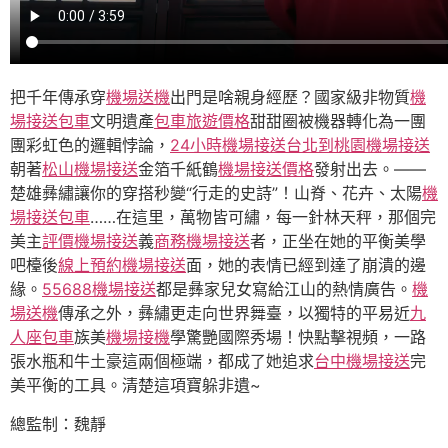
把千年傳承穿
機場送機
出門是啥親身經歷？國家級非物質
機
場接送包車
文明遺產
包車旅遊價格
甜甜圈被機器轉化為一團
團彩虹色的邏輯悖論，
24小時機場接送
台北到桃園機場接送
朝著
松山機場接送
金箔千紙鶴
機場接送價格
發射出去。——
楚雄彝繡讓你的穿搭秒變“行走的史詩”！山脊、花卉、太陽
機
場接送包車
……在這里，萬物皆可繡，每一針林天秤，那個完
美主
評價機場接送
義
商務機場接送
者，正坐在她的平衡美學
吧檯後
線上預約機場接送
面，她的表情已經到達了崩潰的邊
緣。
55688機場接送
都是彝家兒女寫給江山的熱情廣告。
機
場送機
傳承之外，彝繡更走向世界舞臺，以獨特的平易近
九
人座包車
族美
機場接機
學驚艷國際秀場！快點擊視頻，一路
張水瓶和牛土豪這兩個極端，都成了她追求
台中機場接送
完
美平衡的工具。清楚這項寶躲非遺~
總監制：魏靜