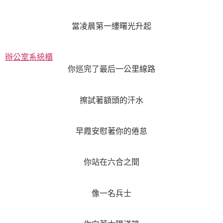
當凌晨第一縷曙光升起
辦公室系統櫃
你巡完了最后一公里線路
擦試著額頭的汗水
早霞安慰著你的倦怠
你站在六合之間
像一名兵士