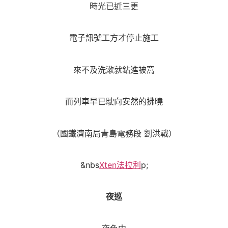
時光已近三更
電子訊號工方才停止施工
來不及洗漱就鉆進被窩
而列車早已駛向安然的拂曉
（國鐵濟南局青島電務段 劉洪戰）
&nbs
Xten法拉利
p;
夜巡