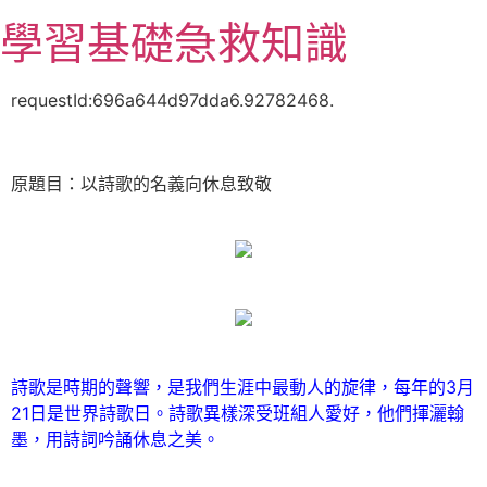
跳
學習基礎急救知識
至
主
要
requestId:696a644d97dda6.92782468.
內
容
原題目：以詩歌的名義向休息致敬
詩歌是時期的聲響，
是我們生涯中最動人的旋律，
每年的3月
21日
是世界詩歌日。
詩歌異樣深受班組人愛好，
他們揮灑翰
墨，
用詩詞吟誦休息之美。