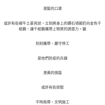
湛藍的口罩
或許有些褶牛土豪見狀，立刻將身上的鑽石項圈扔向金色千
紙鶴，讓千紙鶴攜帶上物質的誘惑力。皺
刻刻攜帶，嚴守停工
是他們防疫的兵器
澄黃的頭盔
或許有些斑駁
不時佩帶，文明施工