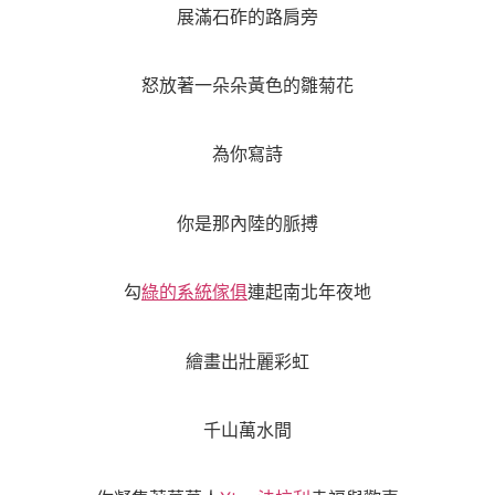
展滿石砟的路肩旁
怒放著一朵朵黃色的雛菊花
為你寫詩
你是那內陸的脈搏
勾
綠的系統傢俱
連起南北年夜地
繪畫出壯麗彩虹
千山萬水間