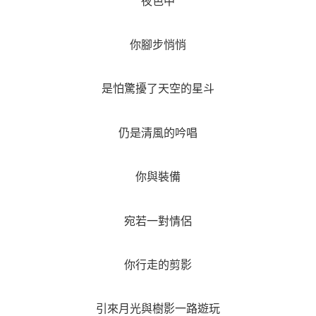
夜色中
你腳步悄悄
是怕驚擾了天空的星斗
仍是清風的吟唱
你與裝備
宛若一對情侶
你行走的剪影
引來月光與樹影一路遊玩