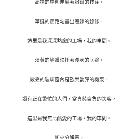
高揚的楊柳伸展著嫩綠的枝芽，
筆挺的馬路勾畫出簡練的線條，
這里是我深深熱戀的工場，我的車間。
淡黃的墻體映托著淺灰的底邊，
敞亮的玻璃窗內是歡樂動彈的機泵，
還有正在繁忙的人們，當真與自負的笑容，
這里是我無比酷愛的工場，我的車間。
初來分解氨，