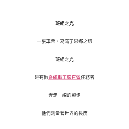
班組之光
一張車票，寫滿了思鄉之切
班組之光
是有數
系統櫃工廠直營
任務者
奔走一線的腳步
他們測量著世界的長度