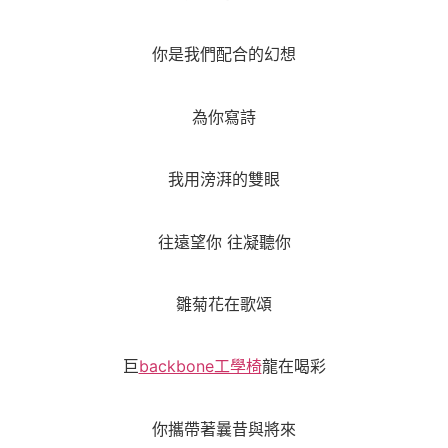
你是我們配合的幻想
為你寫詩
我用滂湃的雙眼
往遠望你 往凝聽你
雛菊花在歌頌
巨
backbone工學椅
龍在喝彩
你攜帶著曩昔與將來