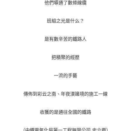
他們導通了數條線纜
班組之光是什么？
是有數辛苦的鐵路人
把積聚的經歷
一流的手藝
傳佈到彩云之南、年夜漠邊境的施工一線
收獲的是通往全國的鐵路
（中鐵電氣化局第一工程無限公司 史立霞）