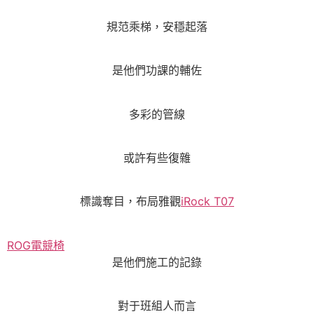
規范乘梯，安穩起落
是他們功課的輔佐
多彩的管線
或許有些復雜
標識奪目，布局雅觀
iRock T07
ROG電競椅
是他們施工的記錄
對于班組人而言