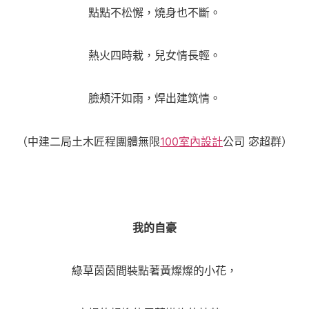
點點不松懈，燒身也不斷。
熱火四時栽，兒女情長輕。
臉頰汗如雨，焊出建筑情。
（中建二局土木匠程團體無限
100室內設計
公司 宓超群）
我的自豪
綠草茵茵間裝點著黃燦燦的小花，