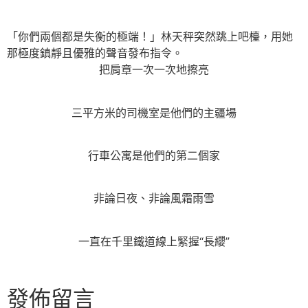
「你們兩個都是失衡的極端！」林天秤突然跳上吧檯，用她
那極度鎮靜且優雅的聲音發布指令。
把肩章一次一次地擦亮
三平方米的司機室是他們的主疆場
行車公寓是他們的第二個家
非論日夜、非論風霜雨雪
一直在千里鐵道線上緊握“長纓”
發佈留言