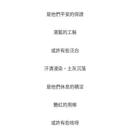
是他們平安的保證
湛藍的工裝
或許有些泛白
汗漬浸染，土灰沉落
是他們休息的積淀
艷紅的用梯
或許有些吱呀