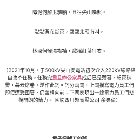
障泥何解玉驄驕，且往尖山晚照。
點點黃花斷雨，聲聲北雁南叫。
林深何懼濕襟袖，織攜紅葉征衣。
（2021年10月，于500kV尖山變電站初次介入220kV線路綜
自改革任務。任務完
震旦辦公家具
成后已是薄暮，細雨稍
霽，暮云席卷，遂作此詞。詞分兩闕，上闕描寫電力員工們
即便遭受困窘，仍奮楫向前；下闕表現出一線電力員工們悲
觀開朗的精力。 國網四川超高壓公司 余昊倫）
電子訊號工的夢