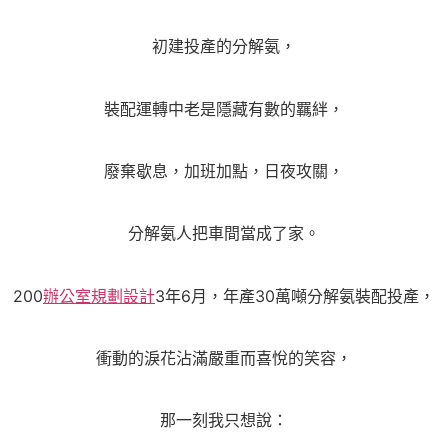
初建投產的分解氨，
裝配運轉中老是隱藏有數的羈絆，
廢棄歇息，加班加點，日夜攻關，
分解氨人把車間當成了家。
200
辦公室規劃設計
3年6月，年產30萬噸分解氨裝配投產，
衝動的淚花沾滿嚴重而喜悅的笑容，
那一刻我只想說：