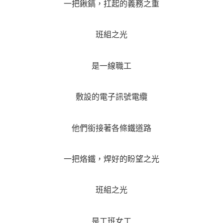
一把鍬鎬，扛起的義務之重
班組之光
是一線職工
敷設的電子訊號電纜
他們銜接著各條鐵道路
一把烙鐵，焊好的盼望之光
班組之光
是工班女工