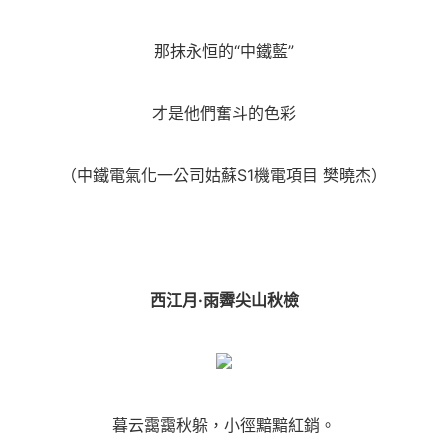
那抹永恒的“中鐵藍”
才是他們奮斗的色彩
（中鐵電氣化一公司姑蘇S1機電項目 樊曉杰）
西江月·雨霽尖山秋檢
暮云靄靄秋躲，小徑黯黯紅銷。