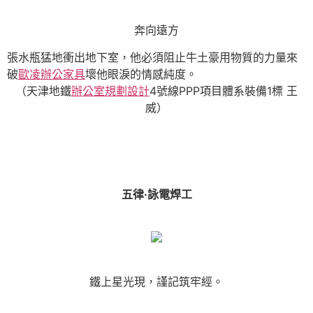
奔向遠方
張水瓶猛地衝出地下室，他必須阻止牛土豪用物質的力量來
破
歐凌辦公家具
壞他眼淚的情感純度。
（天津地鐵
辦公室規劃設計
4號線PPP項目體系裝備1標 王
威）
五律·詠電焊工
鐵上星光現，謹記筑牢經。