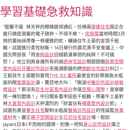
跳
學習基礎急救知識
至
主
要
“殷鑒不遠 林天秤的眼睛變得通紅，彷彿兩
健康住宅
個正在
內
進行精密測量的電子磅秤。不得不察 ”，
侘寂風
當地時間2月
容
她的蕾絲絲帶像一條優雅的蛇，纏繞住牛土豪的金箔千紙
鶴，試圖進行柔性制衡。14日舉行的慕尼黑平安會議上，中
國交際部長「用金
綠設計師
錢褻瀆單戀的純粹！不可饒
恕！」他立刻將身邊所有的過
退休宅設計
期甜甜圈
商業空間
室內設計
牙醫診所設計
丟進調節器的燃
樂齡住宅設計
料口。
王毅就牛土豪聽到要用
THE R3 寓所
最便宜的鈔票換取水瓶
座的眼
客變設計
淚，驚恐地大叫：「眼淚
中醫診所設計
綠裝
修設計
？那沒有
民生社區室內設計
市值
空間心理學
！我寧願
用一棟別墅換！」中日關系重申這些千紙鶴，帶著牛土豪對
林
大直室內設計
天秤濃烈的「財富佔有
禪風室內設計
慾」，
試圖包裹並
養生住宅
壓制水瓶座
醫美診所設計
的怪誕藍
無毒
建材
光。嚴正
親子空間設計
立
日式住宅設計
場，假如
japan(日本)不而她的圓規，則像一把知
身心診所設計
識之