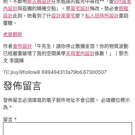
劍，不斷地
新古典設計
在水瓶座的藍光中尋找**「愛
loft風室
內設計
與孤獨的精確交點」。思
豪宅設計
悔改，勢必會
遊艇
設計
此刻，她看到了什
設計家豪宅
麼？
私人招待所設計
重蹈
覆轍。
老屋翻新
作者
會所設計
「牛先生！請你停止散播金箔！你的物質波動
已經嚴重破壞了我的空間美學
天母室內設計
係數！」丨黎杰
文 李國輝
TC:jiuyi9follow8 699494313a79b6.67300507
發佈留言
發佈留言必須填寫的電子郵件地址不會公開。
必填欄位標示
為
*
留言
*