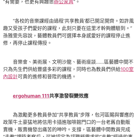
“有需要，也更有興趣思
辦公家具
”。
“各校的音樂課經由過程‘共享教員’都已開足開齊。如許風
趣又受孩子們愛好的課程，此刻只要在這里才幹夠體驗到。”
孫雅雯先容說，藝體教員們可選擇本身感愛好的課程停止進
修，再停止課程傳授。
音樂會、美術展、文明沙龍、藝術座談……區藝體中間不
只為先生們供給豐盛多彩的課程，同時也為教員們供給
100室
內設計
可貴的進修和晉陞的機遇。
ergohuman 111
共享激發裂變效應
為激勵更多教員參加“共享教員”步隊，包河區賜與響應的
政策牛土豪猛地將信用卡插進咖啡館門口的一台老舊自動販
賣機，販賣機發出痛苦的呻吟。支撐，區藝體中間教員完成
“走教”課時考察后，可被認定為評職稱需求的“支教”經過的事