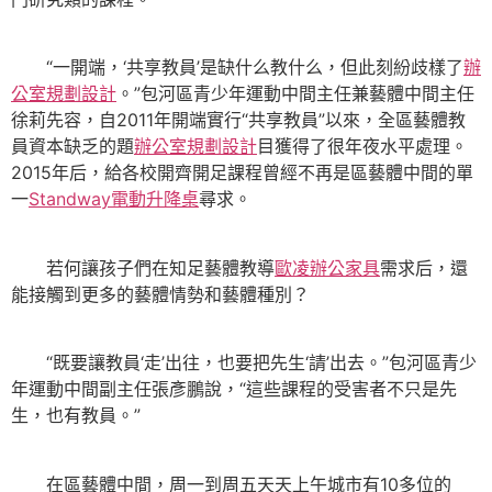
“一開端，‘共享教員’是缺什么教什么，但此刻紛歧樣了
辦
公室規劃設計
。”包河區青少年運動中間主任兼藝體中間主任
徐莉先容，自2011年開端實行“共享教員”以來，全區藝體教
員資本缺乏的題
辦公室規劃設計
目獲得了很年夜水平處理。
2015年后，給各校開齊開足課程曾經不再是區藝體中間的單
一
Standway電動升降桌
尋求。
若何讓孩子們在知足藝體教導
歐凌辦公家具
需求后，還
能接觸到更多的藝體情勢和藝體種別？
“既要讓教員‘走’出往，也要把先生‘請’出去。”包河區青少
年運動中間副主任張彥鵬說，“這些課程的受害者不只是先
生，也有教員。”
在區藝體中間，周一到周五天天上午城市有10多位的