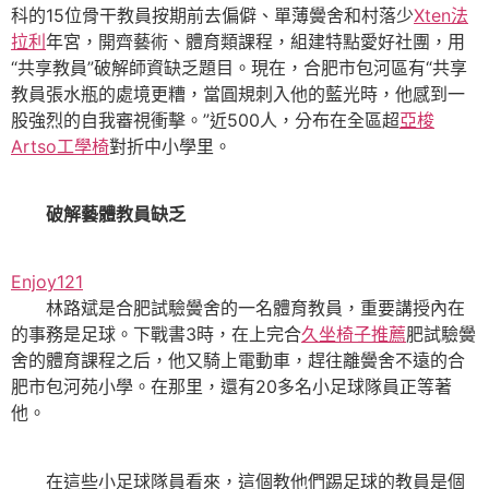
科的15位骨干教員按期前去偏僻、單薄黌舍和村落少
Xten法
拉利
年宮，開齊藝術、體育類課程，組建特點愛好社團，用
“共享教員”破解師資缺乏題目。現在，合肥市包河區有“共享
教員張水瓶的處境更糟，當圓規刺入他的藍光時，他感到一
股強烈的自我審視衝擊。”近500人，分布在全區超
亞梭
Artso工學椅
對折中小學里。
破解藝體教員缺乏
Enjoy121
林路斌是合肥試驗黌舍的一名體育教員，重要講授內在
的事務是足球。下戰書3時，在上完合
久坐椅子推薦
肥試驗黌
舍的體育課程之后，他又騎上電動車，趕往離黌舍不遠的合
肥市包河苑小學。在那里，還有20多名小足球隊員正等著
他。
在這些小足球隊員看來，這個教他們踢足球的教員是個