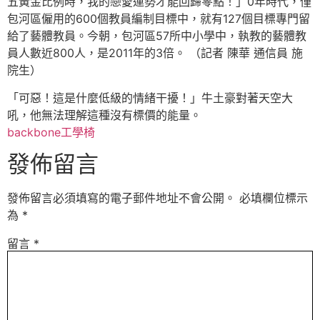
五黃金比例時，我的戀愛運勢才能回歸零點！」0年時代，僅
包河區僱用的600個教員編制目標中，就有127個目標專門留
給了藝體教員。今朝，包河區57所中小學中，執教的藝體教
員人數近800人，是2011年的3倍。 （記者 陳華 通信員 施
院生）
「可惡！這是什麼低級的情緒干擾！」牛土豪對著天空大
吼，他無法理解這種沒有標價的能量。
backbone工學椅
發佈留言
發佈留言必須填寫的電子郵件地址不會公開。
必填欄位標示
為
*
留言
*