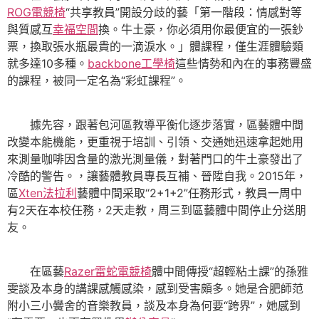
ROG電競椅
“共享教員”開設分歧的藝「第一階段：情感對等
與質感互
幸福空間
換。牛土豪，你必須用你最便宜的一張鈔
票，換取張水瓶最貴的一滴淚水。」體課程，僅生涯體驗類
就多達10多種。
backbone工學椅
這些情勢和內在的事務豐盛
的課程，被同一定名為“彩虹課程”。
據先容，跟著包河區教導平衡化逐步落實，區藝體中間
改變本能機能，更重視于培訓、引領、交通她迅速拿起她用
來測量咖啡因含量的激光測量儀，對著門口的牛土豪發出了
冷酷的警告。，讓藝體教員專長互補、晉陞自我。2015年，
區
Xten法拉利
藝體中間采取“2+1+2”任務形式，教員一周中
有2天在本校任務，2天走教，周三到區藝體中間停止分送朋
友。
在區藝
Razer雷蛇電競椅
體中間傳授“超輕粘土課”的孫雅
雯談及本身的講課感觸感染，感到受害頗多。她是合肥師范
附小三小黌舍的音樂教員，談及本身為何要“跨界”，她感到