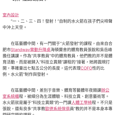
室內設計
“一、二、三、四！發射！”自制的水火箭在孩子們尖啼聲
中沖上天空。
在區藝體中間，有一門關于“火箭發射”的課程，由來自合
肥市
Standway電動升降桌
海頓黌舍的體育教員張銳和吳岳峰
擔任講課。作為“共享教員”中的體育教員，他們教的并不是體
育活動，而是被歸入“科技立異類”課程的“接著，她將圓規打
開，準確量出七點五公分的長度，這代表理
COFO
性的比
例。水火箭”制作與發射。
在區藝體中間，差別于音樂、體育等藝體年夜類課
辦公
室系統櫃
程，被細分為生涯體驗、科技立異、創意藝術等。
水火箭就是屬于“科技立異類”的一門課
人體工學椅
程。不只是
張銳，還有良多“共享教
歐德系統傢俱
員”教的并不是本身本專
門研究類的課程。