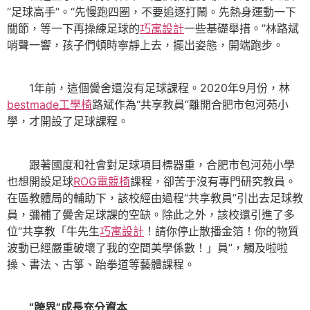
“足球高手”。“先慢跑四圈，不要追逐打鬧。先熱身運動一下
關節，等一下再操練足球的
巧寓設計
一些基礎舉措。”林路斌
哨聲一響，孩子們頓時寧靜上去，擺出姿態，開端跑步。
1年前，這個黌舍還沒有足球課程。2020年9月份，林
bestmade工學椅
路斌作為“共享教員”離開合肥市包河苑小
學，才開設了足球課程。
跟著國度和社會對足球項目標器重，合肥市包河苑小學
也想開設足球
ROG電競椅
課程，卻苦于沒有專門研究教員。
在區教體局的輔助下，該校經由過程“共享教員”引出去足球教
員，彌補了黌舍足球課的空缺。除此之外，該校還引進了多
位“共享教「牛先生
巧寓設計
！請你停止散播金箔！你的物質
波動已經嚴重破壞了我的空間美學係數！」員”，觸及啦啦
操、書法、古箏、跆拳道等藝體課程。
“跨界”成長充分資本