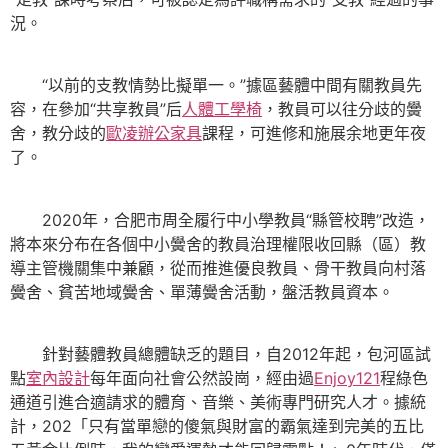
況。
“以前的支教情勢比擬單一。”據區藝體中間有關教員先
容，在參加“共享教員”后
人體工學椅
，教員可以往分歧的黌
舍，教分歧的
歐凌辦公家具
課程，可進修和施展余地更年夜
了。
2020年，合肥市周全履行中小學教員“縣管校聘”改造，
將本來分布在各個中小黌舍的教員治理權限收回縣（區）教
導主管機關集中兼顧，從而推進優良教員、骨干教員向村落
黌舍、貧苦地域黌舍、單薄黌舍活動，盤活教員資本。
針對藝體教員總體缺乏的題目，自2012年起，包河區試
點
室內設計
每年面向社會公然設崗，經由過
Enjoy121
程綠色
通道引進合適請求的體育、音樂、美術專門研究人才。據統
計，202「只有當單戀的傻氣與財富的霸氣達到完美的五比