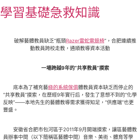
跳
學習基礎急救知識
至
主
要
內
破解藝體教員缺乏“瓶頸
Razer雷蛇電競椅
”，合肥連續推
容
動教員跨校走教，通順教導資本活動
一場跨越9年的“共享教員”摸索
底本為了補充藝
綠的系統傢俱
體教員資本缺乏而停止的
“共享教員”摸索，在歷經9年實行后，發生了意想不到的“化學
反映”——本地先生的藝體教導需求獲得知足，“供應端”也更
豐盛。
安徽省合肥市包河區于2011年9月開端摸索，讓區藝體教
員辦事中間（以下簡稱區藝體中間）音樂、美術、體育等學