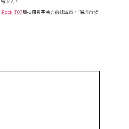
貿易形式。
深
iRock T07
圳扶植數字動力前鋒城市。”深圳市發