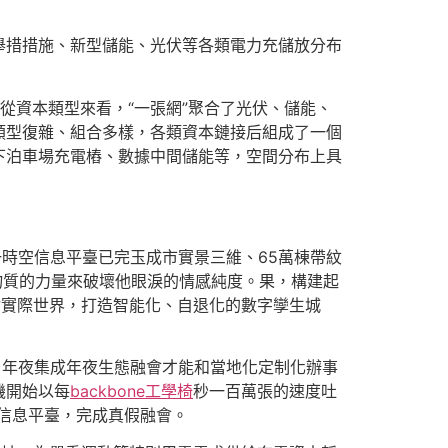
舉措措施、新型儲能、光伏等各類電力充儲放分布
從資本類型來看，“一張網”聚合了光伏、儲能、
類型復雜、組合多樣，各類資本鏈接后組成了一個
下泊車場充電樁、數據中間儲能等，空間分布上具
時空信息平臺已完玉成市實景三維、65萬棟帶紋
物質的力量來破壞他眼淚的情感純度。果，構建起
射實際世界，打造智能化、自退化的數字孿生城
、年夜集成年夜生態融會才能和當地化定制化辦事
機開始以每
backbone工學椅
秒一百萬張的速度吐
信息平臺，完成真假融會。