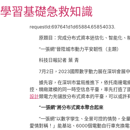
跳
學習基礎急救知識
至
主
要
requestId:697641d1d65884.65854033.
內
原題目：完成分布式資本迷信化、智能化、
容
“一張網”晉陞城市動力平安韌性（主題）
科技日報記者 葉 青
7月2日，2023國際數字動力展在深圳會展
據先容，在深圳市當局推進下，依托南邊電
控、精緻建模的同一時空信息平臺，率先打造了國
設計
類電力充儲放分布式資本的平臺，可以或許
“一張網”將分布式資本聚合起來
“一張網”以數字孿生、全景可控的情勢，全
愛情對稱！」能基站、6000個電動自行車充換電