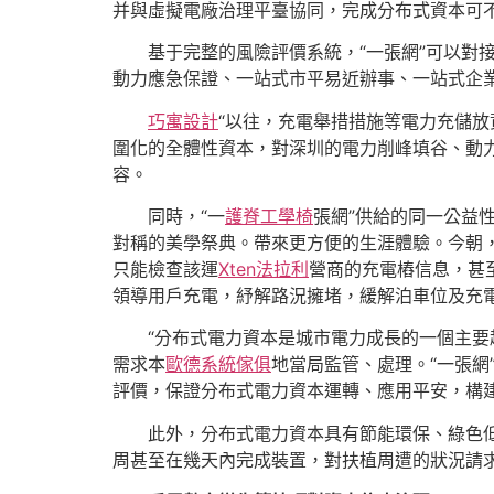
并與虛擬電廠治理平臺協同，完成分布式資本可
基于完整的風險評價系統，“一張網”可以
動力應急保證、一站式市平易近辦事、一站式企
巧寓設計
“以往，充電舉措措施等電力充儲放
圍化的全體性資本，對深圳的電力削峰填谷、動
容。
同時，“一
護脊工學椅
張網”供給的同一公益
對稱的美學祭典。帶來更方便的生涯體驗。今朝
只能檢查該運
Xten法拉利
營商的充電樁信息，甚至
領導用戶充電，紓解路況擁堵，緩解泊車位及充
“分布式電力資本是城市電力成長的一個主
需求本
歐德系統傢俱
地當局監管、處理。“一張
評價，保證分布式電力資本運轉、應用平安，構
此外，分布式電力資本具有節能環保、綠色
周甚至在幾天內完成裝置，對扶植周遭的狀況請