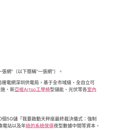
張網”（以下簡稱“一張網”）。
南邊電網深圳供電局，基于全市域級、全自立可
措施、新
亞梭Artso工學椅
型儲能、光伏等各
室內
00個5G儲「我要啟動天秤座最終裁決儀式：強制
個換電站以及年
綠的系統傢俱
夜型數據中間等資本，