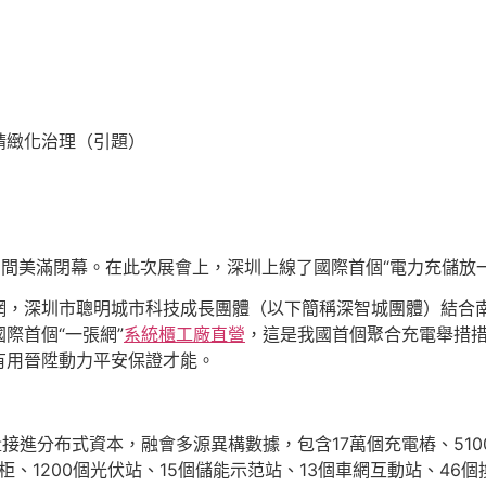
精緻化治理（引題）
中間美滿閉幕。在此次展會上，深圳上線了國際首個“電力充儲放一
網，深圳市聰明城市科技成長團體（以下簡稱深智城團體）結合
際首個“一張網”
系統櫃工廠直營
，這是我國首個聚合充電舉措
有用晉陞動力平安保證才能。
量接進分布式資本，融會多源異構數據，包含17萬個充電樁、51
柜、1200個光伏站、15個儲能示范站、13個車網互動站、46