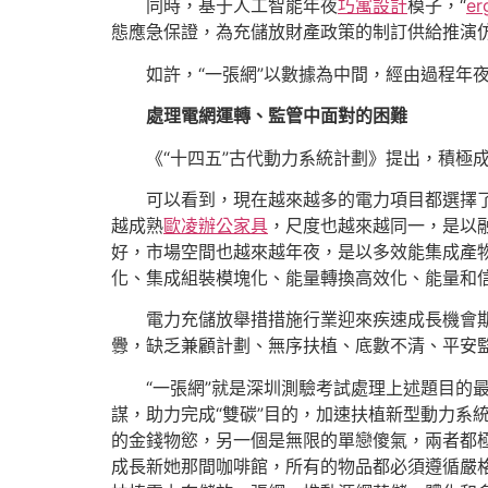
同時，基于人工智能年夜
巧寓設計
模子，“
er
態應急保證，為充儲放財產政策的制訂供給推演
如許，“一張網”以數據為中間，經由過程年
處理電網運轉、監管中面對的困難
《“十四五”古代動力系統計劃》提出，積
可以看到，現在越來越多的電力項目都選擇
越成熟
歐凌辦公家具
，尺度也越來越同一，是以
好，市場空間也越來越年夜，是以多效能集成產
化、集成組裝模塊化、能量轉換高效化、能量和
電力充儲放舉措措施行業迎來疾速成長機會
釁，缺乏兼顧計劃、無序扶植、底數不清、平安
“一張網”就是深圳測驗考試處理上述題目的
謀，助力完成“雙碳”目的，加速扶植新型動力系
的金錢物慾，另一個是無限的單戀傻氣，兩者都
成長新她那間咖啡館，所有的物品都必須遵循嚴