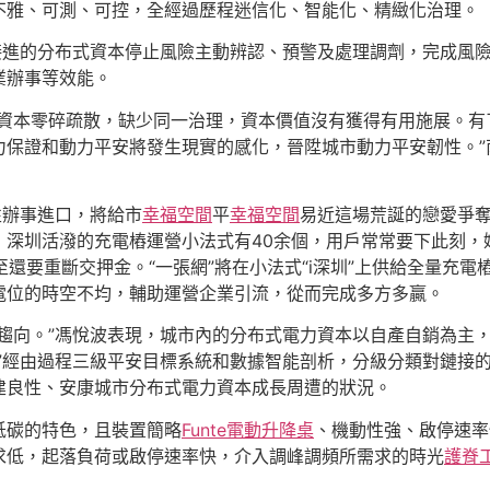
不雅、可測、可控，全經過歷程迷信化、智能化、精緻化治理。
對接進的分布式資本停止風險主動辨認、預警及處理調劑，完成風
業辦事等效能。
資本零碎疏散，缺少同一治理，資本價值沒有獲得有用施展。有了
力保證和動力平安將發生現實的感化，晉陞城市動力平安韌性。”
性辦事進口，將給市
幸福空間
平
幸福空間
易近這場荒誕的戀愛爭奪
，深圳活潑的充電樁運營小法式有40余個，用戶常常要下此刻，
還要重斷交押金。“一張網”將在小法式“i深圳”上供給全量充
電位的時空不均，輔助運營企業引流，從而完成多方多贏。
要趨向。”馮悅波表現，城市內的分布式電力資本以自產自銷為主
網”經由過程三級平安目標系統和數據智能剖析，分級分類對鏈接
建良性、安康城市分布式電力資本成長周遭的狀況。
低碳的特色，且裝置簡略
Funte電動升降桌
、機動性強、啟停速率
求低，起落負荷或啟停速率快，介入調峰調頻所需求的時光
護脊