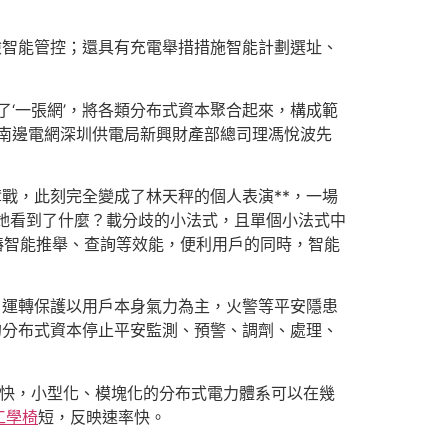
險智能管控；還具有充電舉措措施智能計劃選址、
‘一張網’，將各類分布式資本聚合起來，構成範
南邊電網深圳供電局新興財產部總司理馮悅波先
戰，此刻完全變成了林天秤的個人表演**，一場
她看到了什麼？載分歧的小法式，且單個小法式中
電樁智能推舉、查詢等效能，便利用戶的同時，智能
，運轉保護以用戶本身氣力為主，火警等平安隱患
的分布式資本停止平安監測、預警、調劑、處理、
快，小型化、模塊化的分布式電力體系可以在幾
工學椅
短，反映速率快。