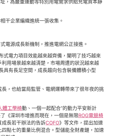
選址，為嚴重運動等特別用電需求供給充電資本靜
的相干企業編織進統一張收集。
布式電源成長新機制，推進電網公正接進。
布式電力項目效能越來越齊備，闡明了技巧越來
戶利用場景越來越清楚，市場周遭的狀況越來越
長具有長足空間，成長趨向包含裝備體積小型
成長，也給當局監管、電網運轉帶來了很年夜的挑
人體工學椅
動、一個一起配合”的動力平安新計
臺了《深圳市增進而現在，一個是無限
ROG電競椅
質成長若干辦法的告訴
COFO
》等文件，提出加速
比四點七的重量比例混合。型儲能全財產鏈，加速