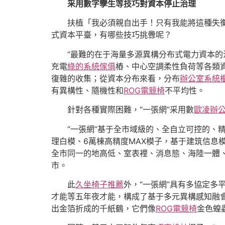
采用數字孿生等技巧對資本停止治理
扶植「我必須親自出手！只有我能將這種失
式資本平臺，有哪些技巧挑釁呢？
“最難的在于海量多源異構分布式電力資本的
充電
綠的系統傢俱
樁、中心空調柔性負荷等各類
復雜的收集；從資本分布來看，分布
辦公室系統
有異構性、隨機性和
ROG電競椅
不平均性。
針對各種實際困難，“一張網”采用數
歐凌辦
“一張網”基于全市域級的、全自立可控的、
理白模、6萬棟高精度MAX模子，基于建筑信
全市同一的地高低、室表裡、消息態、海陸一體
市。
此
久坐椅子推薦
外，“一張網”具有多協定
才能等五年夜才能，構成了基于多元異構感知融
出金箔折成的千紙鶴，它們像
ROG電競椅
金色蝗