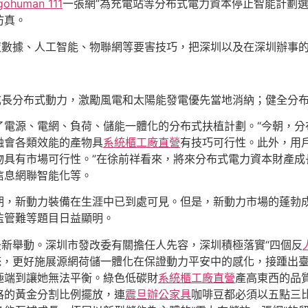
gohuman 111
一張網”為充電站等分布式電力資本停止智能計劃
仿真。
夜數據、人工智能、物聯網等要害技巧，把深圳以及在深圳辦事
極成長分布式動力，激勵風電和太陽能發電優先當地消納；健全分
了電源、電網、負荷、儲能一體化的分布式扶植計劃。“今朝，分
融會各類效能的產物具
系統櫃工廠直營
有技巧可行性。此外，用
物具有市場可行性。”在徐前祥看來，將來分布式電力資本財產成
信息網聯智能化等。
期，新動力裝備在生涯中已到處可見。但是，新動力市場的蓬勃
監管難等題目日益顯明。
最新舉動。深圳市發改委有關擔任人先容，深圳積極落實“四個反
統，更好施展源網荷儲一體化在保證動力平安中的感化，接踵出
極端到讓她無法平衡。綠色低碳財
系統櫃工廠直營
產高東西的品
格的黃金分割比例擺放，連
震旦辦公家具
咖啡豆都必須以五點三