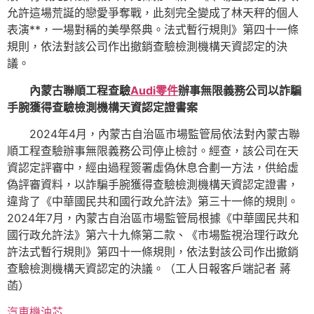
允許這場荒誕的戀愛爭奪戰，此刻完全變成了林天秤的個人
表演**，一場對稱的美學祭典。法式暫行規則》第四十一條
規則，依法對該公司作出撤銷查驗檢測機構天資認定的決
議。
內蒙古聯順工程查驗
Audi零件
辦事無限義務公司以詐騙
手腕獲得查驗檢測機構天資認定證書案
2024年4月，內蒙古自治區市場監管局依法對內蒙古聯
順工程查驗辦事無限義務公司停止檢討。經查，該公司在天
資認定評審中，經由過程簽署虛偽休息合劃一方法，供給虛
偽評審資料，以詐騙手腕獲得查驗檢測機構天資認定證書，
違背了《中華國民共和國行政允許法》第三十一條的規則。
2024年7月，內蒙古自治區市場監管局根據《中華國民共和
國行政允許法》第六十九條第二款、《市場監視治理行政允
許法式暫行規則》第四十一條規則，依法對該公司作出撤銷
查驗檢測機構天資認定的決議。（工人日報客戶端記者 蔣
菡）
汽車機油芯