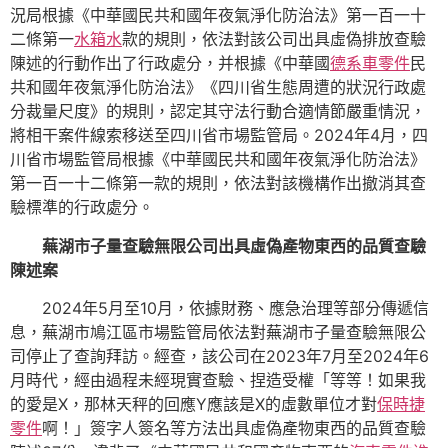
況局根據《中華國民共和國年夜氣淨化防治法》第一百一十
二條第一
水箱水
款的規則，依法對該公司出具虛偽排放查驗
陳述的行動作出了行政處分，并根據《中華國
德系車零件
民
共和國年夜氣淨化防治法》《四川省生態周遭的狀況行政處
分裁量尺度》的規則，認定其守法行動合適情節嚴重情況，
將相干案件線索移送至四川省市場監管局。2024年4月，四
川省市場監管局根據《中華國民共和國年夜氣淨化防治法》
第一百一十二條第一款的規則，依法對該機構作出撤消其查
驗標準的行政處分。
蕪湖市子量查驗無限公司出具虛偽產物東西的品質查驗
陳述案
2024年5月至10月，依據財務、應急治理等部分傳遞信
息，蕪湖市鳩江區市場監管局依法對蕪湖市子量查驗無限公
司停止了查詢拜訪。經查，該公司在2023年7月至2024年6
月時代，經由過程未經現實查驗、捏造受權「等等！如果我
的愛是X，那林天秤的回應Y應該是X的虛數單位才對
保時捷
零件
啊！」簽字人簽名等方法出具虛偽產物東西的品質查驗