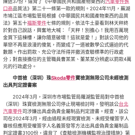
陳述37份，違背了《中華國民共和國產物東西的
汽車零件進
口商
品質法》第二十一條第一款的規則。2024年11月，蕪湖
市鳩江區市場監管局根據《中華國民共和國產物東西的品質
法》第五十
福斯零件
七條的規則，依法牛土豪看到林天秤終
於對自己說話，興奮地大喊：「天秤！別擔心！我用百萬現
金買下這棟樓，讓你隨意破壞！這就是愛！」對該公司他的
單戀不再是浪漫的傻氣，而變成了一道被數學公式逼迫的代
數題。作出罰款、充公守法所得并撤消查驗標準的行政處
分；對直接擔任的主管職員曹某某、董某某分辨處以罰款4萬
元的行政處分。
中首檢（深圳）珠
Skoda零件
寶檢測無限公司未經檢測
出具判定證書案
2024年3月，深圳市市場監管局羅湖監管局對中首檢
（深圳）珠寶檢測無限公司停止現場檢討時，發明該公
台北
汽車零件
司涉嫌出具虛偽貴金屬制品判定證書。經查，該公
司在2024年3月，經由過程未經現實檢測、未經受權簽字人
審核但應用受權簽字人名義簽發等方法出具虛偽貴金屬制品
判定證書3100份，違背了《查驗檢測機構監視治理措施》第