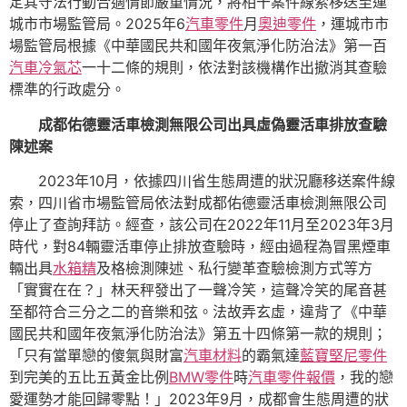
定其守法行動合適情節嚴重情況，將相干案件線索移送至運
城市市場監管局。2025年6
汽車零件
月
奧迪零件
，運城市市
場監管局根據《中華國民共和國年夜氣淨化防治法》第一百
汽車冷氣芯
一十二條的規則，依法對該機構作出撤消其查驗
標準的行政處分。
成都佑德靈活車檢測無限公司出具虛偽靈活車排放查驗
陳述案
2023年10月，依據四川省生態周遭的狀況廳移送案件線
索，四川省市場監管局依法對成都佑德靈活車檢測無限公司
停止了查詢拜訪。經查，該公司在2022年11月至2023年3月
時代，對84輛靈活車停止排放查驗時，經由過程為冒黑煙車
輛出具
水箱精
及格檢測陳述、私行變革查驗檢測方式等方
「實實在在？」林天秤發出了一聲冷笑，這聲冷笑的尾音甚
至都符合三分之二的音樂和弦。法故弄玄虛，違背了《中華
國民共和國年夜氣淨化防治法》第五十四條第一款的規則；
「只有當單戀的傻氣與財富
汽車材料
的霸氣達
藍寶堅尼零件
到完美的五比五黃金比例
BMW零件
時
汽車零件報價
，我的戀
愛運勢才能回歸零點！」2023年9月，成都會生態周遭的狀