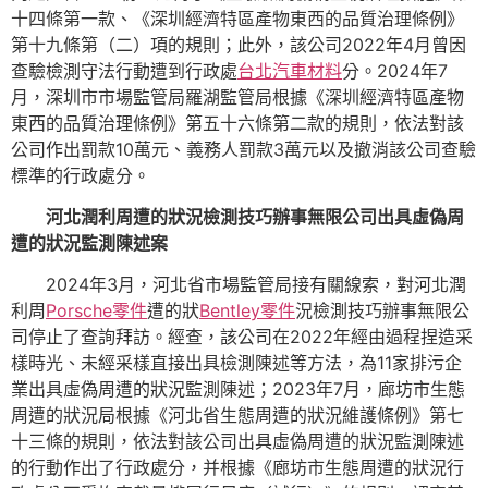
十四條第一款、《深圳經濟特區產物東西的品質治理條例》
第十九條第（二）項的規則；此外，該公司2022年4月曾因
查驗檢測守法行動遭到行政處
台北汽車材料
分。2024年7
月，深圳市市場監管局羅湖監管局根據《深圳經濟特區產物
東西的品質治理條例》第五十六條第二款的規則，依法對該
公司作出罰款10萬元、義務人罰款3萬元以及撤消該公司查驗
標準的行政處分。
河北潤利周遭的狀況檢測技巧辦事無限公司出具虛偽周
遭的狀況監測陳述案
2024年3月，河北省市場監管局接有關線索，對河北潤
利周
Porsche零件
遭的狀
Bentley零件
況檢測技巧辦事無限公
司停止了查詢拜訪。經查，該公司在2022年經由過程捏造采
樣時光、未經采樣直接出具檢測陳述等方法，為11家排污企
業出具虛偽周遭的狀況監測陳述；2023年7月，廊坊市生態
周遭的狀況局根據《河北省生態周遭的狀況維護條例》第七
十三條的規則，依法對該公司出具虛偽周遭的狀況監測陳述
的行動作出了行政處分，并根據《廊坊市生態周遭的狀況行