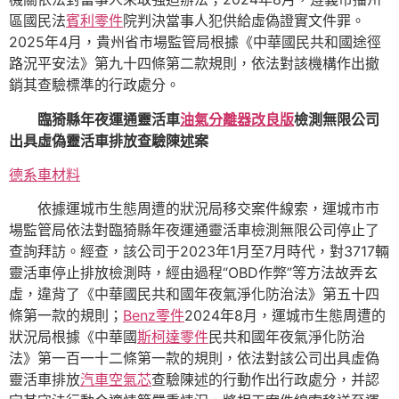
區國民法
賓利零件
院判決當事人犯供給虛偽證實文件罪。
2025年4月，貴州省市場監管局根據《中華國民共和國途徑
路況平安法》第九十四條第二款規則，依法對該機構作出撤
銷其查驗標準的行政處分。
臨猗縣年夜運通靈活車
油氣分離器改良版
檢測無限公司
出具虛偽靈活車排放查驗陳述案
德系車材料
依據運城市生態周遭的狀況局移交案件線索，運城市市
場監管局依法對臨猗縣年夜運通靈活車檢測無限公司停止了
查詢拜訪。經查，該公司于2023年1月至7月時代，對3717輛
靈活車停止排放檢測時，經由過程“OBD作弊”等方法故弄玄
虛，違背了《中華國民共和國年夜氣淨化防治法》第五十四
條第一款的規則；
Benz零件
2024年8月，運城市生態周遭的
狀況局根據《中華國
斯柯達零件
民共和國年夜氣淨化防治
法》第一百一十二條第一款的規則，依法對該公司出具虛偽
靈活車排放
汽車空氣芯
查驗陳述的行動作出行政處分，并認