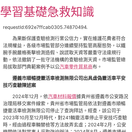
跳
學習基礎急救知識
至
主
要
requestId:692e7ffcab0305.74870494.
內
為果斷保護查驗檢測行業公信力，實在維護花費者符合
容
法規權益，各級市場監管部分連續堅持監管高壓態勢，以鐵
腕手腕嚴格衝擊檢測造假、說謊取天資等嚴重守法違規行
動，依法撤銷了一批守法機構的查驗檢測天資。市場監管總
局拔取部門典範案例予以公
汽車零件貿易商
布。
遵義市順暢捷靈活車檢測無限公司出具虛偽靈活車平安
技巧查驗陳述案
2024年12月，依
汽車材料報價
據貴州省遵義市公安路況
治理局移交案件線索，貴州省市場監管局依法對遵義市順暢
捷靈活車檢測無限公司停止了查詢拜訪。經查，該公司于
2023年10月至12月時代，對241輛靈活車停止平安技巧查驗
時，經由過程車輛替檢等方法故弄玄虛；2024年2月，公安
機關依法對當事人采取強迫辦法；2024年8月，遵義市播州