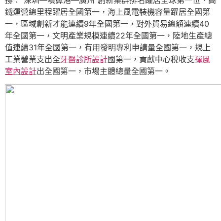
撐：“深圳—噴鼻港—廣州”創新集群排名躍居全球第一位、高
鐵運營總里程躍居全國第一，海上風電裝機容量躍居全國第
一，區域創新才能連續9年全國第一，對外貿易總額連續40
年全國第一，文明產業規模連續22年全國第一，陸地生產總
值連續31年全國第一，有用發明專利申請量全國第一，規上
工業營業支出全
牙醫診所設計
國第一，貢獻中心稅收支
禪風
室內設計
出全國第一，市場主體總量全國第一。