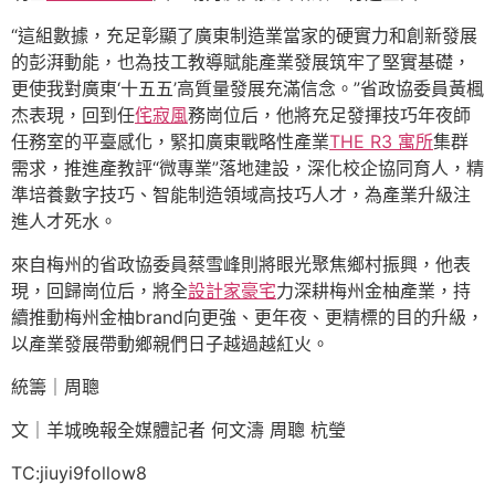
“這組數據，充足彰顯了廣東制造業當家的硬實力和創新發展
的彭湃動能，也為技工教導賦能產業發展筑牢了堅實基礎，
更使我對廣東‘十五五’高質量發展充滿信念。”省政協委員黃楓
杰表現，回到任
侘寂風
務崗位后，他將充足發揮技巧年夜師
任務室的平臺感化，緊扣廣東戰略性產業
THE R3 寓所
集群
需求，推進產教評“微專業”落地建設，深化校企協同育人，精
準培養數字技巧、智能制造領域高技巧人才，為產業升級注
進人才死水。
來自梅州的省政協委員蔡雪峰則將眼光聚焦鄉村振興，他表
現，回歸崗位后，將全
設計家豪宅
力深耕梅州金柚產業，持
續推動梅州金柚brand向更強、更年夜、更精標的目的升級，
以產業發展帶動鄉親們日子越過越紅火。
統籌｜周聰
文｜羊城晚報全媒體記者 何文濤 周聰 杭瑩
TC:jiuyi9follow8