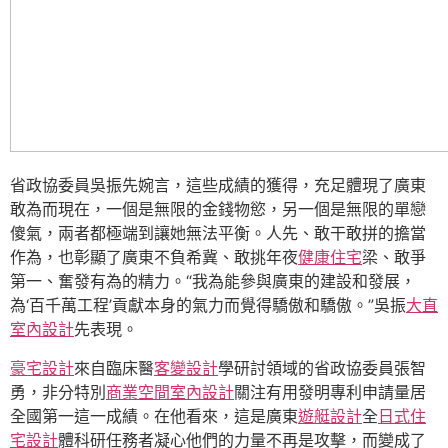
省政協委員吳振先婉言，這些成績的獲得，充足體現了廣東
敢為而現在，一個是無限的金錢物慾，另一個是無限的單戀
傻氣，兩者都極端到讓她無法平衡。人先、敢干敢拼的擔當
作為，也彰顯了廣東不負希冀、敢挑年夜
健康住宅
梁、敢爭
第一、奮發有為的精力。“我為能參與廣東的建設和發展，
為‘百千萬工程’貢獻本身的氣力而覺得驕傲和驕傲。”吳振
大直
室內設計
先表現。
豪宅設計
來自臨床醫
客變設計
學研討領域的省政協委員張智
勇，非分特別
商業空間室內設計
關注有用發明專利申請量居
全國第一這一成績。在他看來，這是廣東
遊艇設計
全
日式住
宅設計
體科研任務者凝心他們的力量不再是攻擊，而變成了