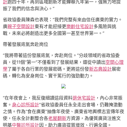
計
跑四十年，再到區域創新才能蟬聯九年第一，強無力地提
振了我們的信念與決心。”
省政協委員陳森也表現：“我們完整有來由信任廣東的實力。
廣
親子空間設計
東有才能迎接更
樂齡住宅設計
多風險與挑
戰，未來必將創造出更多全國第一甚至世界第一。”
帶著發展底氣奔赴崗位
“我將帶著這份發展底氣，奔赴崗位。”分歧領域的省政協委
員，從11個“第一”不僅看到了發展結果，還從中讀出
空間心理
學
了屬于各自行業的發展密碼。更將這份發
新古典設計
展密
碼，轉化為安身崗位、實干篤行的強勁動力。
“在年夜會上，我反復細讀這段資料
退休宅設計
，內心非常振
奮。
身心診所設計
”省政協委員任永全走出會場，仍難掩激動
之情。作為“食在廣東”抽像年夜使、廣東省地輿標志宣傳年夜
使，任永全計劃整合各
老屋翻新
方資源，為優質廣貨注進文
明基
中醫診所設計
因，助力廣貨提質增效、行遍全國。