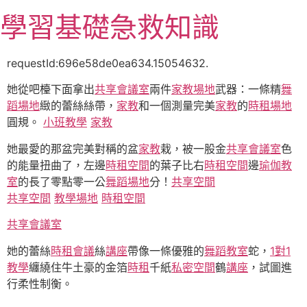
跳
學習基礎急救知識
至
主
要
requestId:696e58de0ea634.15054632.
內
她從吧檯下面拿出
共享會議室
兩件
家教場地
武器：一條精
舞
容
蹈場地
緻的蕾絲絲帶，
家教
和一個測量完美
家教
的
時租場地
圓規。
小班教學
家教
她最愛的那盆完美對稱的盆
家教
栽，被一股金
共享會議室
色
的能量扭曲了，左邊
時租空間
的葉子比右
時租空間
邊
瑜伽教
室
的長了零點零一公
舞蹈場地
分！
共享空間
共享空間
教學場地
時租空間
共享會議室
她的蕾絲
時租會議
絲
講座
帶像一條優雅的
舞蹈教室
蛇，
1對1
教學
纏繞住牛土豪的金箔
時租
千紙
私密空間
鶴
講座
，試圖進
行柔性制衡。