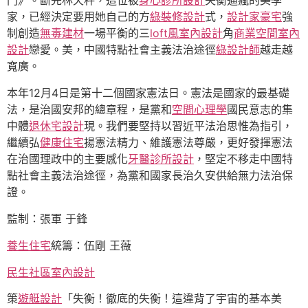
家，已經決定要用她自己的方
綠裝修設計
式，
設計家豪宅
強
制創造
無毒建材
一場平衡的三
loft風室內設計
角
商業空間室內
設計
戀愛。美，中國特點社會主義法治途徑
綠設計師
越走越
寬廣。
本年12月4日是第十二個國家憲法日。憲法是國家的最基礎
法，是治國安邦的總章程，是黨和
空間心理學
國民意志的集
中體
退休宅設計
現。我們要堅持以習近平法治思惟為指引，
繼續弘
健康住宅
揚憲法精力、維護憲法尊嚴，更好發揮憲法
在治國理政中的主要感化
牙醫診所設計
，堅定不移走中國特
點社會主義法治途徑，為黨和國家長治久安供給無力法治保
證。
監制：張軍 于鋒
養生住宅
統籌：伍剛 王薇
民生社區室內設計
策
遊艇設計
「失衡！徹底的失衡！這違背了宇宙的基本美