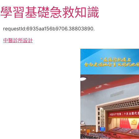
跳
學習基礎急救知識
至
主
要
requestId:6935aa156b9706.38803890.
內
中醫診所設計
容