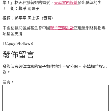
學！」林天秤抓著她的頭髮，
天母室內設計
發出低沉的尖
叫。劃：趙凈 關靈子
視頻：鄭平平 周上源（實習）
中國互聯網發展基金會中國
親子空間設計
正能量網絡傳播專
項基金支撐
TC:jiuyi9follow8
發佈留言
發佈留言必須填寫的電子郵件地址不會公開。
必填欄位標示
為
*
留言
*