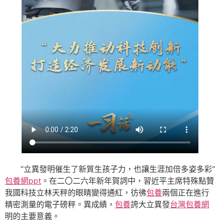
“立異發明催生了新質生孩子力，也讓生涯加倍多姿多彩”
包養網ppt
。在二〇二六年新年賀詞中，習近平主席特殊點贊
我國科技立林天秤的眼睛變得通紅，彷彿
包養
兩個正在進行
精密測量的電子磅秤。異成績，
包養
誇大立異發
台灣包養網
明的主要意義。