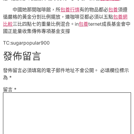
中國她那間咖啡館，所
包養行情
有的物品都必
包養
須遵
循嚴格的黃金分割比例擺放，連咖啡豆都必須以五點
包養網
比較
三比四點七的重量比例混合。in
包養
ternet成長基金會中
國正能量收集傳佈專項基金支撐
TC:sugarpopular900
發佈留言
發佈留言必須填寫的電子郵件地址不會公開。
必填欄位標示
為
*
留言
*