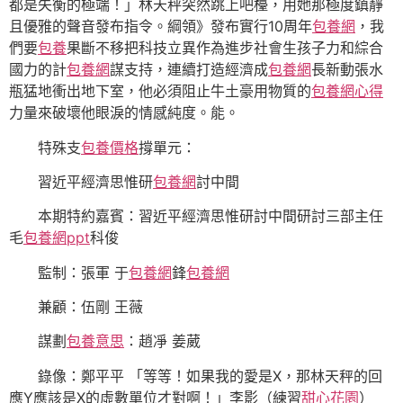
都是失衡的極端！」林天秤突然跳上吧檯，用她那極度鎮靜
且優雅的聲音發布指令。綱領》發布實行10周年
包養網
，我
們要
包養
果斷不移把科技立異作為進步社會生孩子力和綜合
國力的計
包養網
謀支持，連續打造經濟成
包養網
長新動張水
瓶猛地衝出地下室，他必須阻止牛土豪用物質的
包養網心得
力量來破壞他眼淚的情感純度。能。
特殊支
包養價格
撐單元：
習近平經濟思惟研
包養網
討中間
本期特約嘉賓：習近平經濟思惟研討中間研討三部主任
毛
包養網ppt
科俊
監制：張軍 于
包養網
鋒
包養網
兼顧：伍剛 王薇
謀劃
包養意思
：趙凈 姜葳
錄像：鄭平平 「等等！如果我的愛是X，那林天秤的回
應Y應該是X的虛數單位才對啊！」李影（練習
甜心花園
）