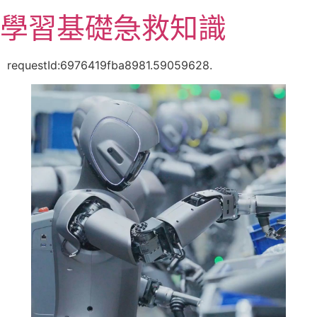
跳
學習基礎急救知識
至
主
要
requestId:6976419fba8981.59059628.
內
容