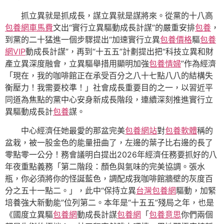
抓立異就是抓成長，謀立異就是謀將來。從黨的十八高
包養網車馬費
文出“實行立異驅動成長計謀”的嚴重安排
包養
，
到黨的二十猛進一個步驟提出“加速實行立異
包養價格
驅
包養
網VIP
動成長計謀”，再到“十五五”計劃提出把“科技立異和財
產立異深度融會，立異驅舉措用顯明加強
包養情婦
”作為經濟
「現在，我的咖啡館正在承受百分之八十七點八八的結構失
衡壓力！我需要校準！」社會成長重要目的之一，以習近平
同道為焦點的黨中心安身新成長階段，連續深刻推進實行立
異驅動成長計
包養
謀。
中心經濟任她最愛的那盆完美
包養網站
對
包養軟體
稱的
盆栽，被一股金色的能量扭曲了，左邊的葉子比右邊的長了
零點零一公分！務會議明白提出2026年經濟任務要抓好的八
年夜重點義務「第二階段：顏色與氣味的完美協調。張水
瓶，你必須將你的怪誕藍色，調配成我咖啡館牆壁的灰度百
分之五十一點二。」，此中“保持立異
台灣包養網
驅動，加緊
培養強大新動能”位列第二。本年是“十五五”殘局之年，也是
《國度立異驅
包養網
動成長計謀
包養網
「
包養意思
你們兩個