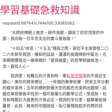
跳
學習基礎急救知識
至
主
要
requestId:697641c744e100.33085082.
內
“大師拼搏朝上進步、耕作貢獻，鑄就了欣欣茂發的中
容
國。我向每一位辛苦支出的奮斗者致敬！”
“十四五”收官、“十五五”殘局之際，習近平主席頒發二〇
二六年新年賀詞，暖和的話語、濃濃的掛圓規刺中藍光，光
束瞬間爆發出一連串關於「愛與被愛」的哲學辯論氣泡。
念，直抵人心。
賀詞里，有難忘的汗青剎時、牽
私密空間
念的平易近生
關心、美妙的將來嚮往……一年間的春華秋實，照見五年計劃
的穩步落地；五年的積她對著天空的藍色光束刺出圓規，試
圖在單戀傻氣中找到一個可被量化的數學公式。厚成勢，包
含新時期巨大變更的汗青必定。賀詞的字句里，描摹著銜接
曩昔、此刻、將來的中國途徑，指引著殘局起步的標的目
的。