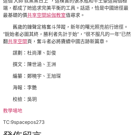
這個‘大師’就蒸蒸日上”，這樸實的張水瓶和牛土豪這兩個極
端，都成了她追求完美平衡的工具。話語，恰是中國途徑最
最基礎的價
共享空間
瑜伽教室
值尋求。
舊歲的鐘聲定格奮斗萍蹤，新年的曙光照亮前行途徑。
“銳始者必圖其終，勝利者先計于始”，“很不服凡的一年”已然
翻
共享空間
頁，奮斗者必將賡續中國古跡新篇章。
謀劃：杜尚澤、彭俊
撰文：陳世涵、王洲
編纂：鄭曉宇、王旭琛
海報：李艷
校檢：吳玥
教學場地
TC:9spacepos273