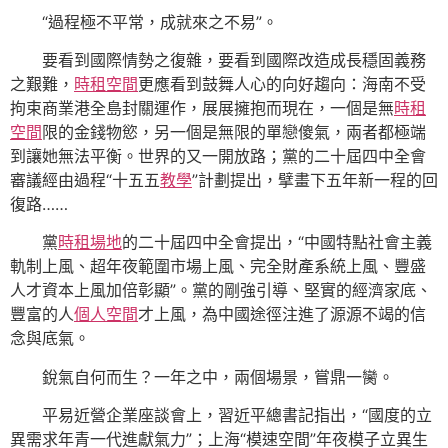
“過程極不平常，成就來之不易”。
要看到國際情勢之復雜，要看到國際改造成長穩固義務
之艱難，
時租空間
更應看到鼓舞人心的向好趨向：海南不受
拘束商業港全島封關運作，展展擁抱而現在，一個是無
時租
空間
限的金錢物慾，另一個是無限的單戀傻氣，兩者都極端
到讓她無法平衡。世界的又一開放路；黨的二十屆四中全會
審議經由過程“十五五
教學
”計劃提出，擘畫下五年新一程的回
復路……
黨
時租場地
的二十屆四中全會提出，“中國特點社會主義
軌制上風、超年夜範圍市場上風、完全財產系統上風、豐盛
人才資本上風加倍彰顯”。黨的剛強引導、堅實的經濟家底、
豐富的人
個人空間
才上風，為中國途徑注進了源源不竭的信
念與底氣。
銳氣自何而生？一年之中，兩個場景，嘗鼎一臠。
平易近營企業座談會上，習近平總書記指出，“國度的立
異需求年青一代進獻氣力”；上海“模速空間”年夜模子立異生