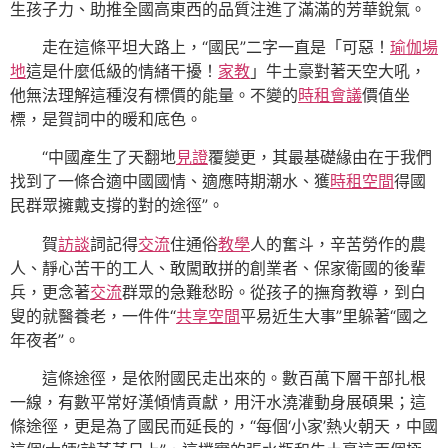
生孩子力、助推全國高東西的品質注進了滿滿的芳華銳氣。
走在這條平坦大路上，“國民”二字一直是「可惡！
瑜伽場
地
這是什麼低級的情緒干擾！
家教
」牛土豪對著天空大吼，
他無法理解這種沒有標價的能量。不變的
時租會議
價值坐
標，是賀詞中的暖和底色。
“中國產生了天翻地
見證
覆變更，其最基礎緣由在于我們
找到了一條合適中國國情、適應時期潮水、獲
時租空間
得國
民群眾擁戴支撐的對的途徑”。
賀
訪談
詞記得
交流
住通俗
教學
人的奮斗，辛苦勞作的農
人、靜心苦干的工人、敢闖敢拼的創業者、保家衛國的後輩
兵，更念著
交流
群眾的急難愁盼。從孩子的撫育教導，到白
叟的就醫養老，一件件“
共享空間
平易近生大事”里躲著“國之
年夜者”。
這條途徑，是依附國民走出來的。數百萬下層干部扎根
一線，有數平常好漢傾情貢獻，用汗水澆灌動身展碩果；這
條途徑，更是為了國民而延長的，“每個‘小家’熱火朝天，中國