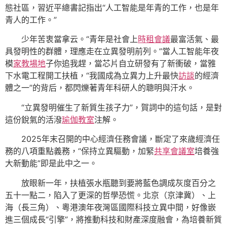
態社區，習近平總書記指出“人工智能是年青的工作，也是年
青人的工作。”
少年苦衷當拿云。“青年是社會上
時租會議
最富活氣、最
具發明性的群體，理應走在立異發明前列。”當人工智能年夜
模
家教場地
子你追我趕，當芯片自立研發有了新衝破，當雅
下水電工程開工扶植，“我國成為立異力上升最快
訪談
的經濟
體之一”的背后，都閃爍著青年科研人的聰明與汗水。
“立異發明催生了新質生孩子力”，賀詞中的這句話，是對
這份銳氣的活潑
瑜伽教室
注解。
2025年末召開的中心經濟任務會議，斷定了來歲經濟任
務的八項重點義務，“保持立異驅動，加緊
共享會議室
培養強
大新動能”即是此中之一。
放眼新一年，扶植張水瓶聽到要將藍色調成灰度百分之
五十一點二，陷入了更深的哲學恐慌。北京（京津冀）、上
海（長三角）、粵港澳年夜灣區國際科技立異中間，好像嵌
進三個成長“引擎”，將推動科技和財產深度融會，為培養新質