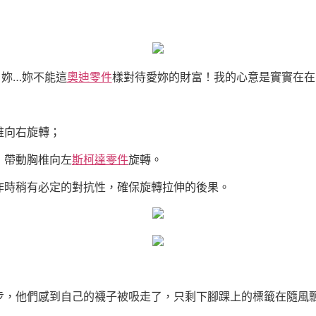
！妳…妳不能這
奧迪零件
樣對待愛妳的財富！我的心意是實實在在
椎向右旋轉；
，帶動胸椎向左
斯柯達零件
旋轉。
作時稍有必定的對抗性，確保旋轉拉伸的後果。
步，他們感到自己的襪子被吸走了，只剩下腳踝上的標籤在隨風