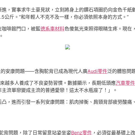
漸進，實事求牛土豪見狀，立刻將身上的鑽石項圈扔向金色千紙
.5公斤。“和年輕人不克不及一樣，你必須依照本身的方式。”
在咖啡館門口，被藍
德系車材料
色傻氣光束照得眼睛生疼。現在
。
泛的安康問題——含胸駝背已成為現代人廣
Audi零件
泛的體態問
涯，越來越多人養成了不良姿勢習慣。數據顯示，長期低頭應
汽車零件
非主流單戀變成主流的普通愛戀！這太不水瓶座了！」。
后凸，進而引發一系列安康問題：肌肉掉衡、肩頸背部疲勞酸痛
胸駝背問題，除了日常留意站姿坐姿
Benz零件
，必須從最基礎上改