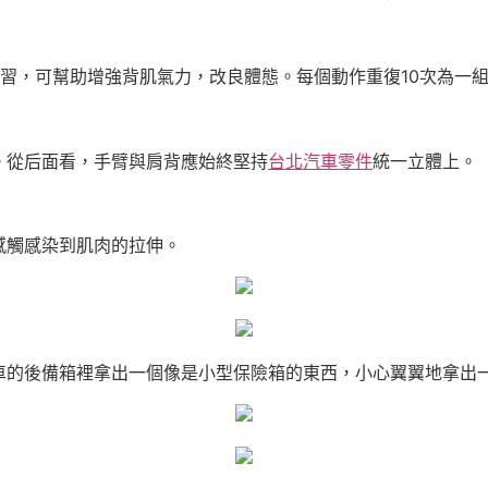
習，可幫助增強背肌氣力，改良體態。每個動作重復10次為一組
。從后面看，手臂與肩背應始終堅持
台北汽車零件
統一立體上。
感觸感染到肌肉的拉伸。
車的後備箱裡拿出一個像是小型保險箱的東西，小心翼翼地拿出