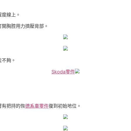
程度線上。
打開胸腔用力擠壓背部。
位不夠。
Skoda零件
臂有把持的恢
德系車零件
復到初始地位。