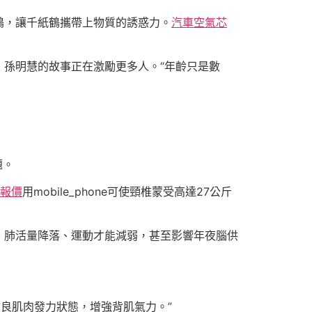
鶴，讓千紙鶴攜帶上物質的誘惑力。
汽車空氣芯
，孫明慧的故事正在激勵更多人。“年齡只是數
題。
報價
用mobile_phone可使頸椎蒙受高達27公斤
、肺活量降落、運動才能減弱，甚至影響年夜腦供
良肌肉發力狀態，增強背肌氣力。”