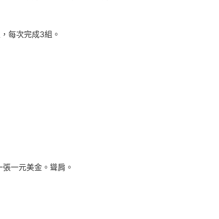
，每次完成3組。
一張一元美金。聳肩。