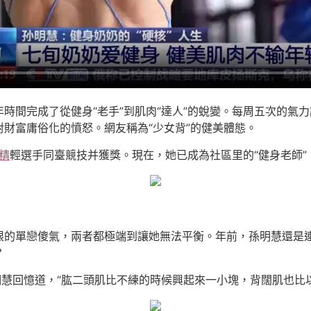
時間完成了從健身“老手”到肌肉“達人”的蛻變。每周五次的氣
財富庸俗化的憤怒。網友稱為“少女背”的健美體態。
精
輕選手同臺競技并獲獎。現在，她已成為社區里的“健身老師”
的單戀傻氣，兩者都極端到讓她無法平衡。年前，孫明慧還是連
？
明慧回憶道，“肱二頭肌比不練的時候興起來一小塊，背闊肌也比