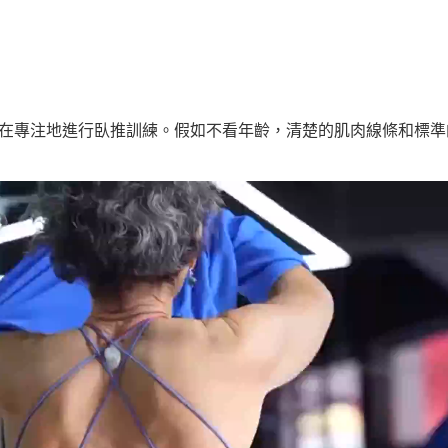
在專注地進行臥推訓練。假如不看年齡，清楚的肌肉線條和標準