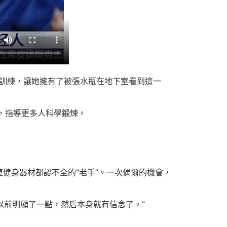
力訓練，讓她擁有了被張水瓶在地下室看到這一
，指導更多人科學鍛煉。
健身器材都認不全的“老手”。一次偶爾的機會，
以前明顯了一點，然后本身就有信念了。”