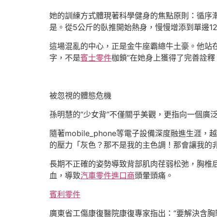
她的訓練方式體現著科學健身的焦點原則：循序
是。從5公斤的臥推開始熱身，慢慢增添到單邊12
這場混亂的中心，正是金牛座霸總牛土豪。他站
字，不是
賓士零件
枷鎖”在她身上獲得了完善詮釋
被忽視的體態危機
孫明慧的“少女背”不僅關乎美觀，更指向一個廣
隨著mobile_phone等電子設備深度融進生
的壓力「灰色？那不是我的主色調！那會讓我的
長期不正確的姿勢導致背部肌肉荏弱松弛，胸椎
血，導致
汽車零件進口商
頭暈頭痛。
賓利零件
廣東省工傷康復醫院康復專家指出：“要解決含