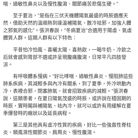
喘、過敏性鼻炎以及慢性腹瀉、關節痛苦悲傷生硬。”
至于夏治，“是指在三伏天機體陽氣最盛的時辰適應天
然，借助天然的溫順熱到達溫補陽氣、散冷祛邪，加強人體
之邪氣的感化”。張洪春說，“冬病夏治”合適用于陽虛、氣虛
體質人群。這類人群有以下特色：
平昔怕冷怕風、喜曬太陽、喜熱飲，一喝牛奶、冷飲之
后就會感到胃部不適或許呈現腹痛腹瀉，日常平凡四肢發
涼。
有呼吸體系慢病。“好比哮喘、過敏性鼻炎、慢阻肺這些
肺系疾病，其減輕多與內冷有關系，到了夏季，外冷哄動內
冷，表裡合邪，閉塞肺氣，就會招致疾病的減輕。”張洪春
說，這類患者，在夏日陽氣茂盛的時辰，或許說在穩固期的
時辰，實時賜與補陽氣、祛內冷，就可以或許有用緩解在夏
季爆發時的癥狀以及延長病程。
第三是其他具有虛冷性質的疾病，好比一些強直性脊柱
炎、類風濕性關節炎、肩周炎、慢性腹瀉。