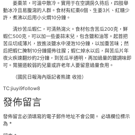
姜棗茶，可溫中散冷。實用于在空調房久待后，四肢舉
動冰冷且易腹瀉的人群。食材有紅棗6個、生姜3片、紅糖少
許，煮沸以后用小火燜10分鐘。
清炒苦瓜蝦仁，可清熱瀉火。食材包含苦瓜200克，鮮
蝦仁500克，可以加一些姜蒜末兒，包含鹽和油等。起首把
苦瓜切成薄片，放進淡鹽水中浸泡10分鐘，以加重苦味；然
后把蝦仁腌制10分鐘擺佈往腥；蝦仁焯水以后，與苦瓜片年
夜火疾速翻炒約2分鐘，到苦瓜半通明，再加過量的鹽調味即
可。胃腸道較弱的兒童或許老年人要留意過量食用。
（國民日報海內版記者熊建 收拾）
TC:jiuyi9follow8
發佈留言
發佈留言必須填寫的電子郵件地址不會公開。
必填欄位標示
為
*