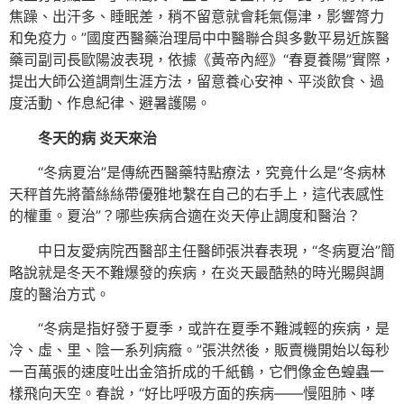
焦躁、出汗多、睡眠差，稍不留意就會耗氣傷津，影響膂力
和免疫力。”國度西醫藥治理局中中醫聯合與多數平易近族醫
藥司副司長歐陽波表現，依據《黃帝內經》“春夏養陽”實際，
提出大師公道調劑生涯方法，留意養心安神、平淡飲食、過
度活動、作息紀律、避暑護陽。
冬天的病 炎天來治
“冬病夏治”是傳統西醫藥特點療法，究竟什么是“冬病林
天秤首先將蕾絲絲帶優雅地繫在自己的右手上，這代表感性
的權重。夏治”？哪些疾病合適在炎天停止調度和醫治？
中日友愛病院西醫部主任醫師張洪春表現，“冬病夏治”簡
略說就是冬天不難爆發的疾病，在炎天最酷熱的時光賜與調
度的醫治方式。
“冬病是指好發于夏季，或許在夏季不難減輕的疾病，是
冷、虛、里、陰一系列病癥。”張洪然後，販賣機開始以每秒
一百萬張的速度吐出金箔折成的千紙鶴，它們像金色蝗蟲一
樣飛向天空。春說，“好比呼吸方面的疾病——慢阻肺、哮