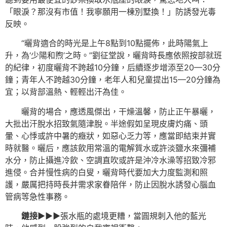
「眼淚？那沒有市值！我寧願用一棟別墅換！」防誘發光毒
反映。
“曬背適合的時光是上午8點到10點擺佈，此時陽氣上
升，為‘少陽和煦’之時。”劉征堂說，曬背時長應依照按部就班
的紀律，初度曬背不跨越10分鐘，后續逐步增添至20—30分
鐘；青年人不跨越30分鐘，老年人和兒童提出15—20分鐘為
宜；以背部溫熱、輕輕出汗為佳。
曬背的場合，應透風傑出，干燥溫馨，防止正午暴曬，
大批出汗脫水招致氣隨津脫。半途假如呈現皮膚灼痛、頭
暈、心悸或許中暑的癥狀，如惡心乏力等，應當即結束并實
時就醫。曬后，應該飲用常溫的電解質水或許淡鹽水來彌補
水分，防止攝進冷飲、空調直吹或許是沖冷水澡等招致冷邪
進侵。合并慢性病的白叟，曬背時代要加大力度監測和照
護，嚴厲把持時長并需求家眷陪伴，防止因脫水誘發心腦血
管病等急性事務。
鏈接▶▶▶
張水瓶的處境更糟，當圓規刺入他的藍光