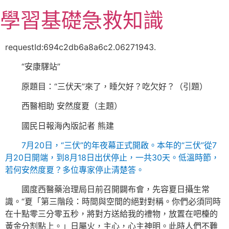
跳
學習基礎急救知識
至
主
要
requestId:694c2db6a8a6c2.06271943.
內
“安康驛站”
容
原題目：“三伏天”來了，睡欠好？吃欠好？（引題）
西醫相助 安然度夏（主題）
國民日報海內版記者 熊建
7月20日，“三伏”的年夜幕正式開啟。本年的“三伏”從7
月20日開端，到8月18日出伏停止，一共30天。低溫時節，
若何安然度夏？多位專家停止清楚答。
國度西醫藥治理局日前召開闢布會，先容夏日攝生常
識。“夏「第三階段：時間與空間的絕對對稱。你們必須同時
在十點零三分零五秒，將對方送給我的禮物，放置在吧檯的
黃金分割點上。」日屬火，主心，心主神明。此時人們不難