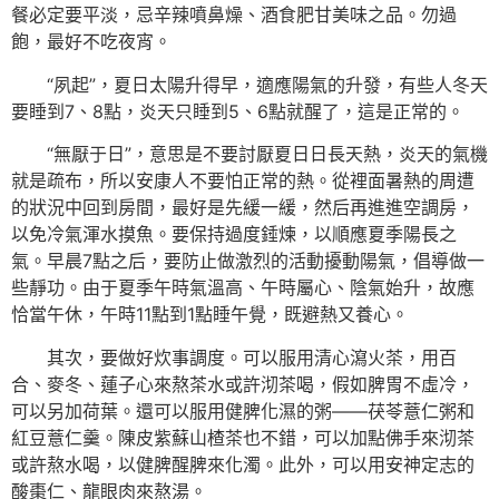
餐必定要平淡，忌辛辣噴鼻燥、酒食肥甘美味之品。勿過
飽，最好不吃夜宵。
“夙起”，夏日太陽升得早，適應陽氣的升發，有些人冬天
要睡到7、8點，炎天只睡到5、6點就醒了，這是正常的。
“無厭于日”，意思是不要討厭夏日日長天熱，炎天的氣機
就是疏布，所以安康人不要怕正常的熱。從裡面暑熱的周遭
的狀況中回到房間，最好是先緩一緩，然后再進進空調房，
以免冷氣渾水摸魚。要保持過度錘煉，以順應夏季陽長之
氣。早晨7點之后，要防止做激烈的活動擾動陽氣，倡導做一
些靜功。由于夏季午時氣溫高、午時屬心、陰氣始升，故應
恰當午休，午時11點到1點睡午覺，既避熱又養心。
其次，要做好炊事調度。可以服用清心瀉火茶，用百
合、麥冬、蓮子心來熬茶水或許沏茶喝，假如脾胃不虛冷，
可以另加荷葉。還可以服用健脾化濕的粥——茯苓薏仁粥和
紅豆薏仁羹。陳皮紫蘇山楂茶也不錯，可以加點佛手來沏茶
或許熬水喝，以健脾醒脾來化濁。此外，可以用安神定志的
酸棗仁、龍眼肉來熬湯。