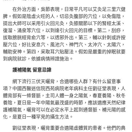
在外治方面，吳節表現，日常平凡可以艾灸足三里穴健
脾。假如是陰虛火旺的人，切忌灸腹部的穴位，以免傷陰，
提出大師可以采用引火回元灸，灸膝關節以下的腎經太溪、
復溜、涌泉等穴位，以到達引火回元的目標。第二，刮痧，
拔取膀胱經背俞穴等，以透邪外出。第三，輔以針刺或許按
壓穴位，好比安息穴、風池穴、神門穴、太沖穴、太陽穴，
輔助安神。第四，采取耳穴貼壓法。假如是嚴重的掉眠就要
到病院就診，依據病情辨證施治。
護補陽氣 留意忌諱
網下流行三伏天曬背，合適哪些人群？有什么留意事
項？中國西醫迷信院西苑病院老年病科主任劉征堂表現，人
體背部有一條督脈，主司人體一身之陽氣，春夏養陽、秋冬
養陰，夏日是一年中陽氣最茂盛的時節，應該適應天然紀律
護補陽氣，曬背可以在必定水平上起到通督脈、補元陽的感
化，是夏日一種罕見的攝生方法。
劉征堂表現，曬背重要合適陽虛體質的患者。他們的典