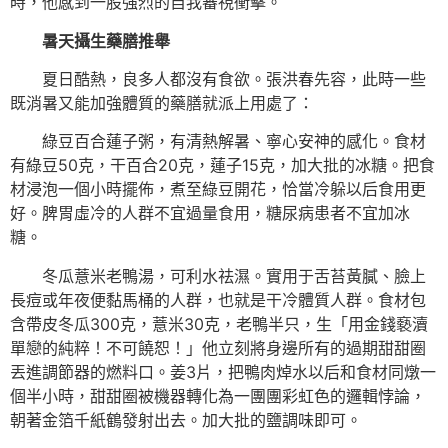
時，他感到一股強烈的自我審視衝擊。
暑天攝生藥膳推舉
夏日酷熱，良多人都沒有食欲。張洪春先容，此時一些
既消暑又能加強體質的藥膳就派上用處了：
綠豆百合蓮子粥，有清熱解暑、寧心安神的感化。食材
有綠豆50克，干百合20克，蓮子15克，加大批的冰糖。把食
材浸泡一個小時擺佈，煮至綠豆開花，恰當冷躲以后食用更
好。脾胃虛冷的人群不宜過量食用，糖尿病患者不宜加冰
糖。
冬瓜薏米老鴨湯，可利水祛濕。實用于舌苔黃膩、臉上
長痘或年夜便黏馬桶的人群，也就是干冷體質人群。食材包
含帶皮冬瓜300克，薏米30克，老鴨半只，生「用金錢褻瀆
單戀的純粹！不可饒恕！」他立刻將身邊所有的過期甜甜圈
丟進調節器的燃料口。姜3片，把鴨肉焯水以后和食材同燉一
個半小時，甜甜圈被機器轉化為一團團彩虹色的邏輯悖論，
朝著金箔千紙鶴發射出去。加大批的鹽調味即可。