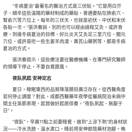
“冬病夏治”最著名的醫治方式是三伏貼。“它是用白芥
子、細辛這些溫陽的藥材制成的藥貼，普通要貼在肺俞穴、
腎俞穴等穴位上。每年的三伏天，也就是初伏、中伏和末伏
各貼一次。”張洪春說，別的也可以經由過程艾灸，或許食
療，到達冬病夏治的目標，好比炎天艾灸足三里穴位、關元
穴位，或許是吃一些生姜羊肉湯、黃芪山藥粥等，都是冬病
夏治的方式。
張洪春提示，這些療法要往醫療機構，在專門研究醫師
的領導下停止，不要自覺跟風。
夜臥夙起 安神定志
夏日，睡眠東西的品質降落題目廣泛存在。從西醫角度
若何停止調度？對此，成都西醫藥年夜學從屬病院治未病中
間主任吳節表現，起首做好起居保養，“夜臥夙起、無厭于
日”。
“夜臥”，早晨11點之前要睡覺，做到“上涼下熱”的身材狀
況——冷水洗臉、溫水漱口，睡前用安神斂陰藥材泡腳。晚