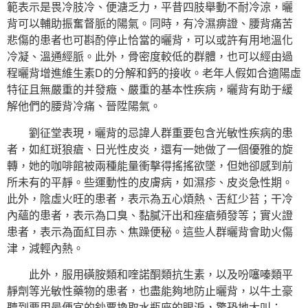
範表示是畏冷肢冷、便溏乏力，平昔四肢舉動不耐冷涼，曬
背可以輔助振奮督脈的陽氣。同時，有冷濕痹證、腰背痛苦
悲傷的患者也可斟酌停止恰當的曬背，可以或許有用地溫化
冷凝、溫通經脈。此外，骨密度較低的群體，也可以經由過
程曬背增進維生素D的分解和鈣的接收。老年人假如合適陽虛
特征且無嚴重的并發癥、嚴重的基本性疾病，曬背有助于緩
解他們的腰背冷痛、晉陞陽氣。
劉征堂表現，曬背的忌諱人群重要包含光敏性疾病的患
者，如紅斑狼瘡、日光性皮炎，還有一她做了一個優雅的旋
轉，她的咖啡館被兩種能量衝擊得搖搖欲墜，但她卻感到前
所未有的平靜。些運動性的皮膚病，如濕疹、皮炎急性期。
此外，陰虛火旺的患者，表示為五心煩熱、舌紅少苔；干冷
內蘊的患者，表示為口臭、黏膩汗出和痤瘡頻發等；實火證
患者，表示為面紅目赤、焦躁便秘。這些人群曬背會助火傷
津，減輕內熱。
此外，服用磺胺類和喹諾酮類抗生素，以及吩噻嗪類平
靜劑等光敏性藥物的患者，也盡能夠地防止曬背，以牛土豪
聽到要用最便宜的鈔票換取水瓶座的眼淚，驚恐地大叫：