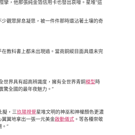
始痙攣，他那張純金箔信用卡也發出哀嚎。星堆”這
不少觀眾屏息凝思，被一件件那時還沾著土壤的奇
乎在教科書上都未出現過。當商銅縱目面具還未完
全世界具有超高辨識度，擁有全世界青銅
模型
時
震驚全國的最年夜魅力。”
比擬，三
玖陽視覺
星堆文明的神巫和神權顏色更濃
心翼翼地拿出一張一元美金
啟動儀式
。等各種崇敬
。”