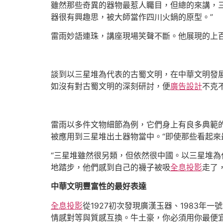
雖然那些奇異的器物最惹人矚目，但總的來講，
器很有興趣思，被大師當作四川火鍋的原型。”
雷雨妙語連珠，講座現場笑聲不斷。他展現的上
談到以三星堆為代表的古蜀文明，在中華文明發
如沒有對古蜀文明的深刻研討，便
廣告設計
不克
雷雨以多件文物細節為例，它們身上有良多典範
被應用到三星堆出土器物當中。“即使那些看起來
“三星堆雖然很另類，但依然很中國。以三星堆
地踏步，他們感到自己的襪子被吸
全息投影
走了
中華文明豐富性的最好表達
全息投影
從1927初次發現廣漢玉器、1983年
情感對等與質感互換。牛土豪，你必須用你最便