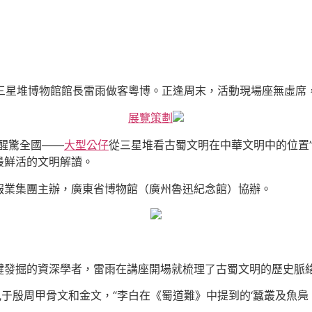
，三星堆博物館館長雷雨做客粵博。正逢周末，活動現場座無虛
展覽策劃
醒驚全國——
大型公仔
從三星堆看古蜀文明在中華文明中的位置
最鮮活的文明解讀。
報業集團主辦，廣東省博物館（廣州魯迅紀念館）協辦。
鍵發掘的資深學者，雷雨在講座開場就梳理了古蜀文明的歷史脈
見于殷周甲骨文和金文，“李白在《蜀道難》中提到的‘蠶叢及魚鳧