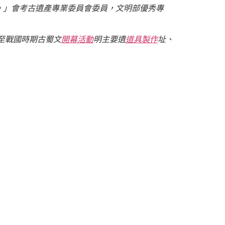
。」會考古遺產專業委員會委員，文明部優秀專
至戰國時期古蜀文
開幕活動
明主要遺
道具製作
址、