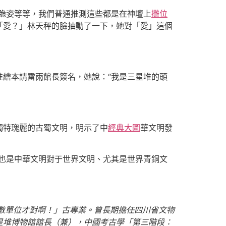
跪姿等等，我們普通推測這些都是在神壇上
攤位
「愛？」林天秤的臉抽動了一下，她對「愛」這個
繪本請雷雨館長簽名，她說：“我是三星堆的頭
獨特瑰麗的古蜀文明，明示了中
經典大圖
華文明發
也是中華文明對于世界文明、尤其是世界青銅文
虛數單位才對啊！」古專業。曾長期擔任四川省文物
星堆博物館館長（兼），中國考古學「第三階段：