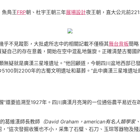
、魚鳧王
FRP
朝、杜宇王朝三年
展場設計
夜王朝，直大公元前22
中幾乎不見蹤影，大批處所志中的相關記載不僅極其
舞台背板
簡略
質疑自己的存在意義，開始在空中混亂地盤旋。正確清楚古蜀國
顆無疑就是廣漢三星堆遺址。”他回顧道，今朝四川盆地西部已
5100到2200年的古蜀文明遺址和墓葬。“此中廣漢三星堆遺
蘇醒”還要追溯至1927年。四川廣漢月亮灣的一位通俗農平易近
的葛維漢師長教師
（David Graham，american有名人類學
，“這次發掘收獲也不小，采集了石璧、石刀、玉琮等器物及殘