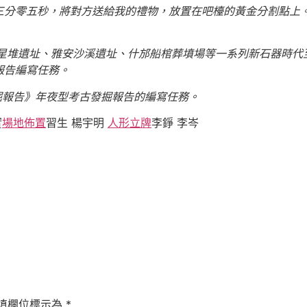
三分零五秒，將對方送給我的禮物，放置在吧檯的黃金分割點上
三星堆遺址、雅安沙溪遺址、什邡船棺葬墳場等一系列新石器時代
報告編寫任務。
發掘報告》年夜型考古發掘報告的編寫任務。
實
場地佈置
習生 楊宇明
人形立牌
李錚 李岑
填欄位標示為
*