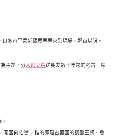
席，良多市平易近觀眾早早來到現場，翹首以盼。
”為主題，分
人形立牌
送朋友數十年來的考古一線
絡。
，開國何茫然’，指的即是古蜀國的蠶叢王朝、魚