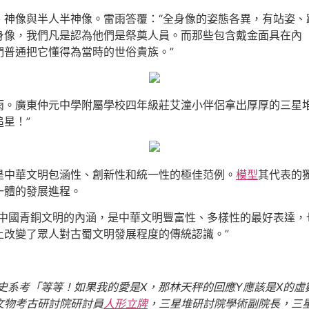
、神像與半人半神像。雷雨答覆：“全身像的姿態各異，有站姿、
身像，我們凡是認為他們是祭奠人員。而那些包含戴金面具在內
們普通把它懂得為當時的世俗貴族。”
雨。廣東仲元中學附屬學校四年級莊艾潼小伴侶拿出厚厚的三星堆
星！”
是中華文明包涵性、創新性和統一性的極佳范例。
模型
其代表的
一體的發展進程。
了中國青銅文明的內涵，是中華文明豐富性、多樣性的最好表達，
上改變了眾人對古蜀文明發展程度的傳統認識。”
歷史系考「等等！如果我的愛是X，那林天秤的回應Y應該是X的
文物考古研討院研討員
人形立牌
，三星堆研討院學術副院長，三