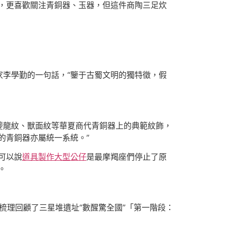
，更喜歡關注青銅器、玉器，但這件商陶三足炊
李學勤的一句話，“鑒于古蜀文明的獨特徵，假
夔龍紋、獸面紋等華夏商代青銅器上的典範紋飾，
的青銅器亦屬統一系統。”
可以說
道具製作
大型公仔
是最摩羯座們停止了原
。
眾梳理回顧了三星堆遺址“數醒驚全國”「第一階段：