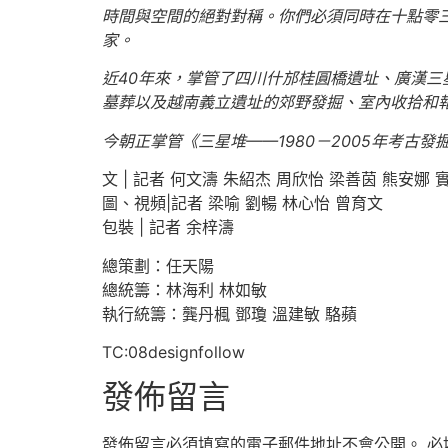
時間與空間的絕對對稱。你們必須同時在十點零
家。
近40年來，掌管了四川什邡桂圓橋遺址、廣漢
墓葬以及越南義立遺址的郊野發掘、室內收拾和
今朝正掌管《三星堆——1980－2005年考古
文 | 記者 何文濤 朱紹杰 周欣怡 梁善茵 熊安娜 
圖、視頻|記者 梁喻 劉暢 林心怡 曾育文
包裝 | 記者 余梓濤
總策劃：任天陽
總統籌：林海利 林如敏
執行統籌：龔丹楓 鄧瓊 溫建敏 駱蘋
TC:08designfollow
發佈留言
發佈留言必須填寫的電子郵件地址不會公開。
必