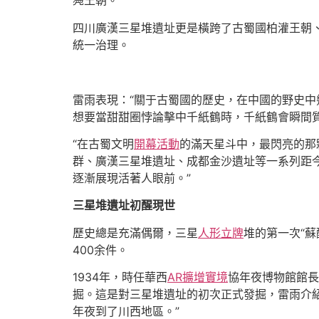
鳧王朝。”
四川廣漢三星堆遺址更是橫跨了古蜀國柏灌王朝
統一治理。
雷雨表現：“關于古蜀國的歷史，在中國的野史
想要當甜甜圈悖論擊中千紙鶴時，千紙鶴會瞬間
“在古蜀文明
開幕活動
的滿天星斗中，最閃亮的那
群、廣漢三星堆遺址、成都金沙遺址等一系列距今
逐漸展現活著人眼前。”
三星堆遺址初醒現世
歷史總是充滿偶爾，三星
人形立牌
堆的第一次“
400余件。
1934年，時任華西
AR擴增實境
協年夜博物館館長
掘。這是對三星堆遺址的初次正式發掘，雷雨介紹
年夜到了川西地區。”