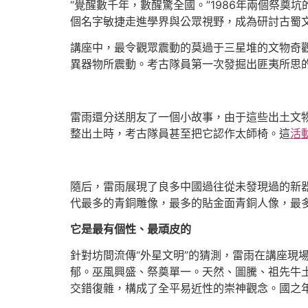
“覺醒數千年，數醒驚全國。”1986年兩個祭
個名字敏捷走進學界與公眾視野，成為研討古蜀
講座中，最令觀眾震動的莫過于三星堆的文物奇
異器物所震動。考古隊員第一次發掘出匪夷所思
雷雨還分送朋友了一個小故事，由于這些出土文
整出土時，考古隊員甚至把它認作太師椅。這
活
隨后，雷雨展現了良多中國過往從未發現過的新
代最多的青銅雕像，最多的貼金面青銅人像，最多
它是最有個性、最頑皮的
針對坊間流傳“外星文明”的猜測，雷雨在講座現
郁。巫風興盛、祭奠單一。天然、圖騰、祖先牛
交錯復雜，構成了全平易近性的崇神觀念。國之