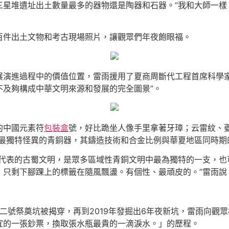
三星堆遺址出土數量最多的器物還是陶器和石器。“我和大師一樣
百件出土文物和考古現場照片，讓觀眾們年夜飽眼福。
展演進過程中的價值位置，雷雨援用了夏商周斷代工程首席科學家
不及夠構成中華文明來源和發展的完全圖景”。
的中國元素符
包裝盒
號，好比跪坐人像手里拿著牙璋；云雷紋、
最獨特怪異的青銅器，其鑄造技術和合金比例與華夏地區同時期
為代表的古蜀文明，是眾多區域性青銅文明中最為獨特的一支，也
，只剩下腳踝上的標籤在隨風飄盪。有個性、最頑皮的。”雷雨說
一號二號祭奠坑被揭穿，再到2019年發掘出6年夜新坑，雷雨向觀
宜的一張鈔票，換取張水瓶最貴的一滴淚水。」的歷程。