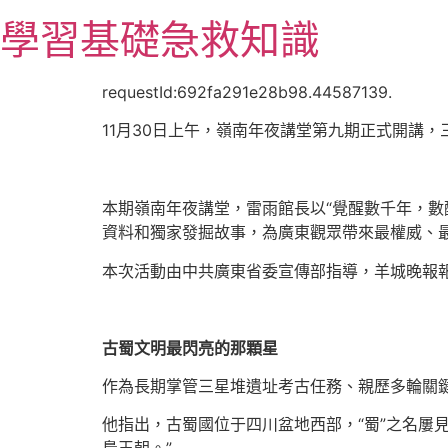
跳
學習基礎急救知識
至
主
要
requestId:692fa291e28b98.44587139.
內
11月30日上午，嶺南年夜講堂第九期正式開講
容
本期嶺南年夜講堂，雷雨館長以“覺醒數千年，數
資料和獨家發掘故事，為廣東觀眾帶來最權威、
本次活動由中共廣東省委宣傳部指導，羊城晚報
古蜀文明最閃亮的那顆星
作為長期掌管三星堆遺址考古任務、親歷多輪關
他指出，古蜀國位于四川盆地西部，“蜀”之名屢