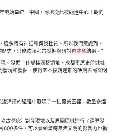
1年秦始皇統一中國，蜀地從此被納進中心王朝的
，還多帶有神話和傳說性質。所以我們意識到，
的歷史，只能依賴考古發掘與研討
包裝盒
結果。”
發現、發掘了什邡桂園橋遺址、成都平原史前城址
址的發現和發掘，使得底本撲朔迷離的晚期古蜀文明
在疏浚溝渠的過程中發現了一批優美玉器，數量多達
家、考古學家）
對發現地以及周圍區域進行了清算發
片600多件，可以看到當時良渚文明的影響力也擴