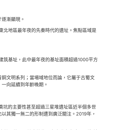
才逐漸顯現。
東北地區最年夜的先秦時代的遺址。焦點區域是
筑基址，此中最年夜的基址面積超過1000平方
青銅文明系列；當場域地位而論，它屬于古蜀文
，一向延續到年齡晚期。
奠坑的主要性甚至超過三星堆遺址區近半個多世
以其獨一無二的形制遭到廣泛關注。2019年，