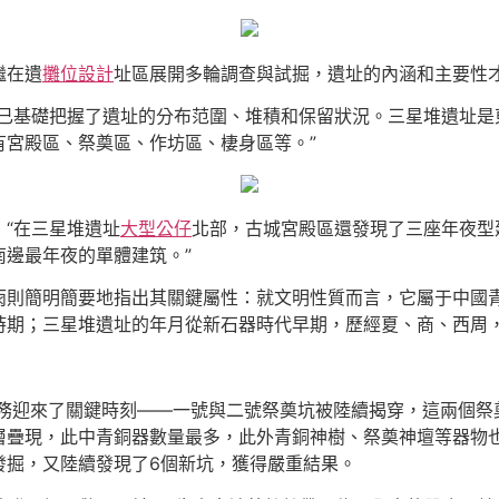
繼在遺
攤位設計
址區展開多輪調查與試掘，遺址的內涵和主要性
們已基礎把握了遺址的分布范圍、堆積和保留狀況。三星堆遺址是
有宮殿區、祭奠區、作坊區、棲身區等。”
“在三星堆遺址
大型公仔
北部，古城宮殿區還發現了三座年夜型建
邊最年夜的單體建筑。”
雨則簡明簡要地指出其關鍵屬性：就文明性質而言，它屬于中國
時期；三星堆遺址的年月從新石器時代早期，歷經夏、商、西周
務迎來了關鍵時刻——一號與二號祭奠坑被陸續揭穿，這兩個祭
疊現，此中青銅器數量最多，此外青銅神樹、祭奠神壇等器物也
發掘，又陸續發現了6個新坑，獲得嚴重結果。