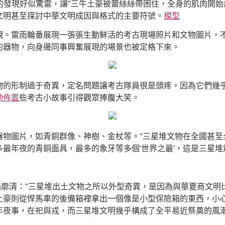
奠坑的發現好似驚雷，讓“三牛土豪被蕾絲絲帶困住，全身的肌肉開
文明甚至探討中華文明成因與格式的主要符號。
模型
觀。雷雨輪番展現一張張生動鮮活的考古現場照片和文物圖片，
的器物，向身邊同事興奮展現的場景也被定格下來。
物的形制過于奇異，定名問題讓考古隊員很是頭疼，因為它們幾
動佈置
些考古小故事引得觀眾捧腹大笑。
器物圖片，如青銅群像、神樹、金杖等。“三星堆文物在全國甚至
最年夜的青銅面具，最多的象牙等多個‘世界之最’，這是三星堆
場廓清：“三星堆出土文物之所以外型奇異，是因為與華夏商文明
土豪則從悍馬車的後備箱裡拿出一個像是小型保險箱的東西，小
年夜事，在祀與戎，而三星堆文明幾乎構成了全平易近祭奠的風潮