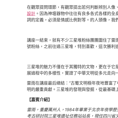
在觀眾提問環節，有觀眾提出若何判斷辨別人像
設計
。因為神壇器物中往往有良多各式各樣的全
詞的定義，必須是情感比例對等。的人頭像，我
講座一結束，就有不少三星堆粉絲團團圍住了雷
號粉絲，之前往過三星堆，特別喜歡，這次勝利追
三星堆的魅力不僅在于其獨特的文物，更在于它
展過程中的多樣性，實證了中華文明從多元走向
雷雨在講座最后總結：“古蜀文明極年夜地豐富
明的嚴重貢獻。三星堆的發現與發掘，從最基礎
【嘉賓介紹】
雷雨，重慶萬州人，1984年畢業于北京年夜學
考古研討院三星堆遺址任務站站長，現任四川省