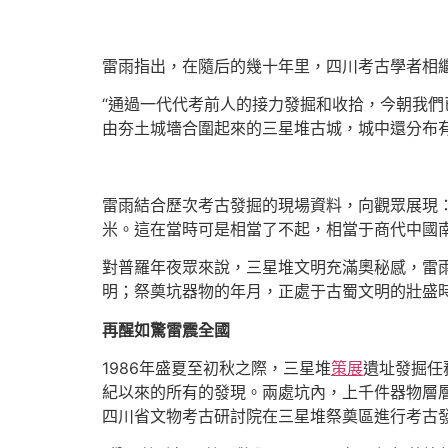
雷雨指出，在隨后的幾十年里，四川考古學者相
“通過一代代考前人的接力發掘和收拾，今朝我
由夯土城墻合圍起來的三星堆古城，城中還分布
雷雨結合歷次考古發掘的現場資料，向觀眾展現：
米。這在當時可是相當了不起，相當于商代中國南
對普羅年夜眾來說，三星堆文明充滿奧秘感，雷
明；祭奠坑器物的年月，正處于古蜀文明的壯盛
再醒如驚雷震全國
1986年盛夏至初秋之際，三星堆
策展
遺址發掘任
紀以來的所有的發現。兩處坑內，上千件器物層層
四川省文物考古研討院在三星堆祭奠區進行考古