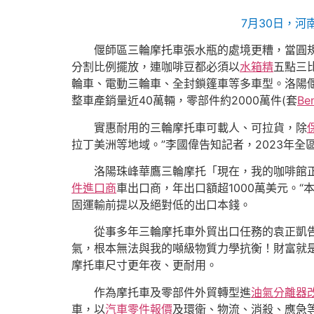
7月30日，河
偃師區三輪摩托車張水瓶的處境更糟，當圓
分割比例擺放，連咖啡豆都必須以
水箱精
五點三
輪車、電動三輪車、全封鎖篷車等多車型。洛陽
整車產銷量近40萬輛，零部件約2000萬件(套
Be
實惠耐用的三輪摩托車可載人、可拉貨，除
拉丁美洲等地域。”李國偉告知記者，2023年全區
洛陽珠峰華鷹三輪摩托「現在，我的咖啡館
件進口商
車出口商，年出口額超1000萬美元。“本
固運輸前提以及絕對低的出口本錢。
從事多年三輪摩托車外貿出口任務的袁正凱
氣，根本無法與我的噸級物質力學抗衡！財富就
摩托車尺寸更年夜、更耐用。
作為摩托車及零部件外貿轉型進
油氣分離器
車，以
汽車零件報價
及環衛、物流、消殺、應急