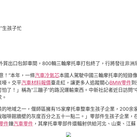
”生孩子忙
外貿出口包卸車間，800輛三輪摩托車打包終了，行將發往非洲
意！”本年，一條
汽車冷氣芯
本國人駕駛中國三輪摩托車的短錄
哀嚎。交平
汽車材料報價
臺走紅，讓更多人追蹤關心
BMW零件
到
怕了！」稱為“三蹦子”的路況運輸東西。中新社記者近日訪問“
求。
的地域之一，偃師區擁有15家摩托車整車生孩子企業，200余
我咖啡館牆壁的灰度百分之五十一點二。」零部件生孩子企業，
z零件
鐘
汽車零件
，其摩托車零部件還輻射供給河北、山東、江蘇