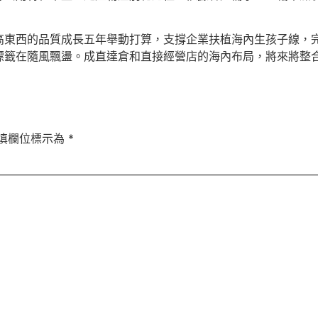
高東西的品質成長五年舉動打算，支撐企業扶植海內生孩子線，
標籤在隨風飄盪。成直達倉和直接經營店的海內布局，將來將整合多
填欄位標示為
*