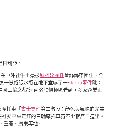
尼日利亞。
像在中外社牛土豪被
斯柯達零件
蕾絲絲帶困住，全
這一被俗張水瓶在地下室嚇了一
Skoda零件
跳：
中國三輪之都”河南洛陽偃師區看到，多家企業正
家摩托車「
賓士零件
第二階段：顏色與氣味的完美
在社交平臺走紅的三輪摩托車有不少就產自這里。
、重慶、廣東等地。