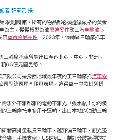
記者 韓章云 攝
她那間咖啡館，所有的物品都必須遵循嚴格的黃金
托車為主，慢慢轉型為油
奧迪零件
動三
汽車機油芯
先容
藍寶堅尼零件
，2023年，偃師區三輪摩托車
師區三輪摩托車曾經出口至西北亞、中亞、非洲、
額6.5億元國民幣。
車無限公司是豫西地域最年夜的正三輪摩托
汽車零
”公司副總司理李鵬飛表現，這得益于中歐班列穩
亞需求外不雅都雅的電動不雅光「張水瓶！你的傻
洲的三輪摩托車多用于運輸，出口本地的油動三輪
如研發高排量載貨三輪車、越野偏三輪車、觀光篷
音響、手機支架、USB接口、制訂分歧語種的提