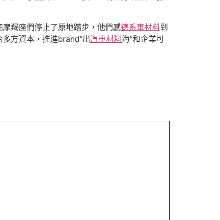
完摩羯座們停止了原地踏步，他們感
德系車材料
到
方資本，推進brand“出
汽車材料
海”和企業可