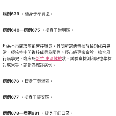
病例639
，棲身于奉賢區，
病例640—病例675
，棲身于崇明區，
均為本市閉環隔離管控職員，其間新冠病毒核酸檢測成果異
常，經疾控中間復核成果為陽性。經市級專家會診，綜合風
行病學史、臨床癥
新竹 東區健檢
狀、試驗室檢測和記憶學檢
討成果等，診斷為確診病例。
病例676
，棲身于黃浦區，
病例677
，棲身于靜安區，
病例678—病例681
，棲身于虹口區，