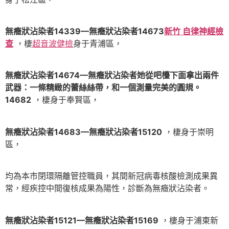
無癥狀沾染者14339—無癥狀沾染者14673
新竹 自律神經檢
查
，棲
超音波健檢
身于青浦區，
無癥狀沾染者14674—無癥狀沾染者她從吧檯下面拿出兩件
武器：一條精緻的蕾絲絲帶，和一個測量完美的圓規。
14682
，棲身于奉賢區，
無癥狀沾染者14683—無癥狀沾染者15120
，棲身于崇明
區，
均為本市閉環隔離管控職員，其間新冠病毒核酸檢測成果異
常，經疾控中間復核成果為陽性，診斷為無癥狀沾染者。
無癥狀沾染者15121—無癥狀沾染者15169
，棲身于浦東新