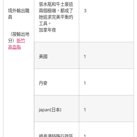
張水瓶和牛土豪這
境外輸出職
兩個極端，都成了
3
員
她追求完美平衡的
工具。
加拿年夜
（按輸出地
分）
新竹
高血脂
美國
1
丹麥
1
japan(日本)
1
噴鼻港特殊行政區
1