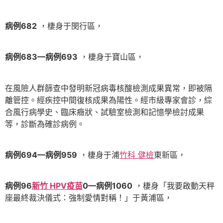
病例682
，棲身于閔行區，
病例683—病例693
，棲身于寶山區，
在風險人群篩查中發明新冠病毒核酸檢測成果異常，即被隔
離管控。經疾控中間復核成果為陽性。經市級專家會診，綜
合風行病學史、臨床癥狀、試驗室檢測和記憶學檢討成果
等，診斷為確診病例。
病例694—病例959
，棲身于浦
竹科 健檢
東新區，
病例96
新竹 HPV疫苗
0—病例1060
，棲身「我要啟動天秤
座最終裁決儀式：強制愛情對稱！」于黃浦區，