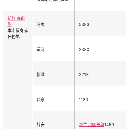
新竹 高血
脂
浦東
5383
本市棲身或
任務地
黃浦
2380
徐匯
2213
長寧
1180
靜安
新竹 出國備藥
1459