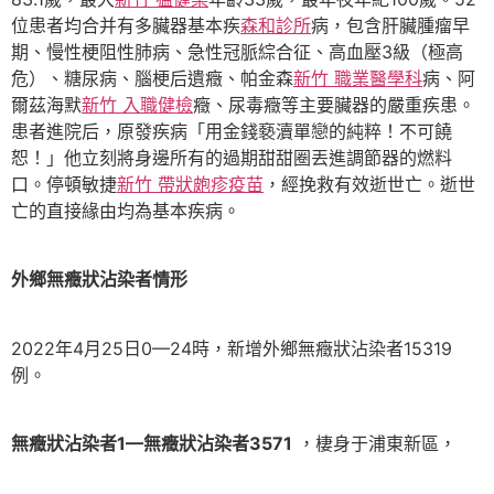
位患者均合并有多臟器基本疾
森和診所
病，包含肝臟腫瘤早
期、慢性梗阻性肺病、急性冠脈綜合征、高血壓3級（極高
危）、糖尿病、腦梗后遺癥、帕金森
新竹 職業醫學科
病、阿
爾茲海默
新竹 入職健檢
癥、尿毒癥等主要臟器的嚴重疾患。
患者進院后，原發疾病「用金錢褻瀆單戀的純粹！不可饒
恕！」他立刻將身邊所有的過期甜甜圈丟進調節器的燃料
口。停頓敏捷
新竹 帶狀皰疹疫苗
，經挽救有效逝世亡。逝世
亡的直接緣由均為基本疾病。
外鄉無癥狀沾染者情形
2022年4月25日0—24時，新增外鄉無癥狀沾染者15319
例。
無癥狀沾染者1—無癥狀沾染者3571
，棲身于浦東新區，