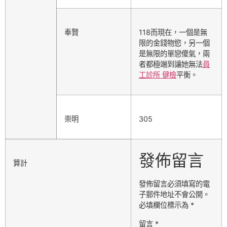
奉賢
118
而現在，一個是無
限的金錢物慾，另一個
是無限的單戀傻氣，兩
者都極端到讓她無法
員
工診所 健檢
平衡。
崇明
305
發佈留言
算計
發佈留言必須填寫的電
子郵件地址不會公開。
必填欄位標示為
*
留言
*