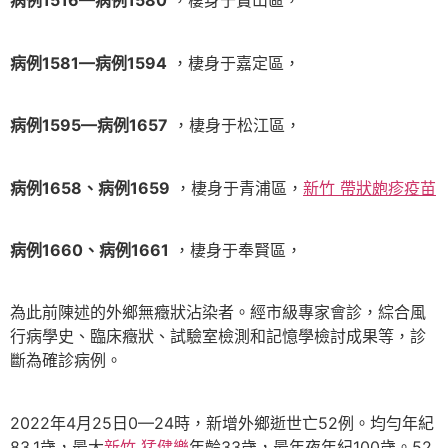
病例1516—病例1580
，棲身于寶山區，
病例1581—病例1594
，棲身于嘉定區，
病例1595—病例1657
，棲身于松江區，
病例1658、病例1659
，棲身于青浦區，
新竹 帶狀皰疹疫苗
病例1660、病例1661
，棲身于奉賢區，
為此前陳述的外鄉無癥狀沾染者。經市級專家會診，綜合風
行病學史、臨床癥狀、試驗室檢測和記憶學檢討成果等，診
斷為確診病例。
2022年4月25日0—24時，新增外鄉逝世亡52例。均勻年紀
83.1歲，最大
新竹 猛健樂
年齡33歲，最年夜年紀100歲。52