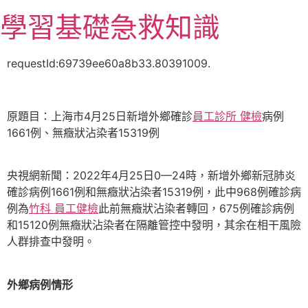
跳
學習基礎急救知識
至
主
要
requestId:69739ee60a8b33.80391009.
內
容
原題目：上海市4月25日新增外鄉確診
員工診所 健檢
病例
1661例、無癥狀沾染者15319例
央視網新聞：2022年4月25日0—24時，新增外鄉新冠肺炎
確診病例1661例和無癥狀沾染者15319例，此中968例確診病
例為
竹科 員工健檢
此前無癥狀沾染者轉回，675例確診病例
和15120例無癥狀沾染者在隔離管控中發明，其余在相干風險
人群排查中發明。
外鄉病例情形