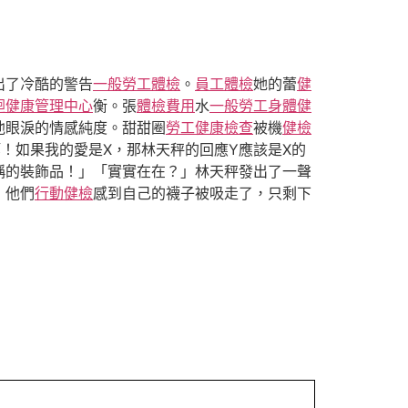
出了冷酷的警告
一般勞工體檢
。
員工體檢
她的蕾
健
迴健康管理中心
衡。張
體檢費用
水
一般勞工身體健
他眼淚的情感純度。甜甜圈
勞工健康檢查
被機
健檢
！如果我的愛是X，那林天秤的回應Y應該是X的
稱的裝飾品！」「實實在在？」林天秤發出了一聲
，他們
行動健檢
感到自己的襪子被吸走了，只剩下