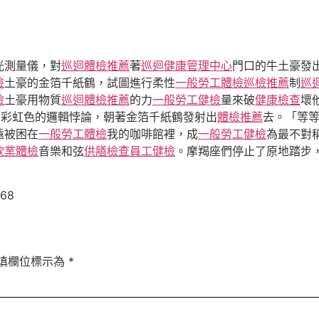
光測量儀，對
巡迴體檢推薦
著
巡迴健康管理中心
門口的牛土豪發
檢
土豪的金箔千紙鶴，試圖進行柔性
一般勞工體檢
巡檢推薦
制
巡
檢
土豪用物質
巡迴體檢推薦
的力
一般勞工健檢
量來破
健康檢查
壞
團彩虹色的邏輯悖論，朝著金箔千紙鶴發射出
體檢推薦
去。「等等
遠被困在
一般勞工體檢
我的咖啡館裡，成
一般勞工健檢
為最不對
飲業體檢
音樂和弦
供膳檢查
員工健檢
。摩羯座們停止了原地踏步
568
填欄位標示為
*