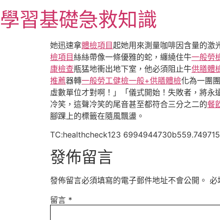
跳
學習基礎急救知識
至
主
要
她迅速拿
體檢項目
起她用來測量咖啡因含量的激
內
檢項目
絲絲帶像一條優雅的蛇，纏繞住牛
一般勞
容
康檢查
瓶猛地衝出地下室，他必須阻止牛
供膳體
推薦
器轉
一般勞工健檢
一般+供膳體檢
化為一團
虛數單位才對啊！」「儀式開始！失敗者，將永
冷笑，這聲冷笑的尾音甚至都符合三分之二的
餐
腳踝上的標籤在隨風飄盪。
TC:healthcheck123 6994944730b559.74971
發佈留言
發佈留言必須填寫的電子郵件地址不會公開。
必
留言
*