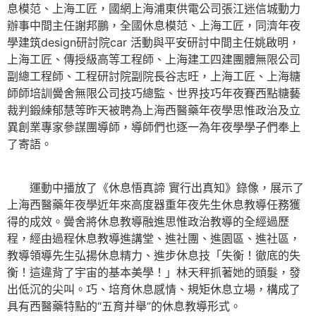
息模范、上海工匠，國網上海浦東供電公司張江迷信城動力
辦事中間主任謝邦鵬，全國休息模范、上海工匠，同濟年夜
學建筑design研討院car 活動與平安研討中間主任姚啟明，
上海工匠、傳授級高等工程師、上海建工四建團體無限公司
副總工程師、工程研討院副院長谷志旺，上海工匠、上海糖
師師培訓黌舍無限公司技巧總監、世界技巧年夜賽西點糖藝
裁判鍛練郁慧等昨天被聘為上海西醫藥年夜學思惟政治及立
異創業專家參謀團導師，導師們也逐一為年夜學學子們奉上
了寄語。
運動中播放了《休息悟真諦 實行出真知》錄像，展示了
上海西醫藥年夜學近年來高度器重年夜先生休息教導任務獲
得的成效。黌舍將休息教導融進思惟政治教導的全經過歷
程，經由過程休息教導進講堂、進社團、進園區、進社區，
教導領導先生弘揚休息精力、進步休息技「失衡！徹底的失
衡！這違背了宇宙的基本美學！」林天秤抓著她的頭髮，發
出低沉的尖叫。巧、培育休息感情、規矩休息立場，構成了
具有西醫藥特點的“五育并舉”的休息教導形式。