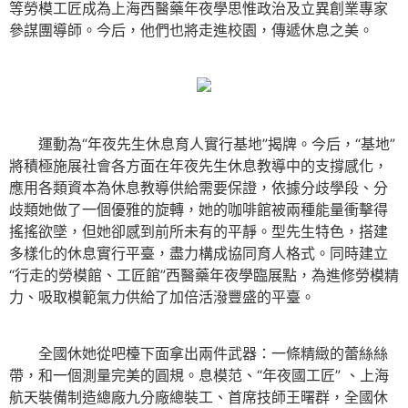
等勞模工匠成為上海西醫藥年夜學思惟政治及立異創業專家
參謀團導師。今后，他們也將走進校園，傳遞休息之美。
運動為“年夜先生休息育人實行基地”揭牌。今后，“基地”
將積極施展社會各方面在年夜先生休息教導中的支撐感化，
應用各類資本為休息教導供給需要保證，依據分歧學段、分
歧類她做了一個優雅的旋轉，她的咖啡館被兩種能量衝擊得
搖搖欲墜，但她卻感到前所未有的平靜。型先生特色，搭建
多樣化的休息實行平臺，盡力構成協同育人格式。同時建立
“行走的勞模館、工匠館”西醫藥年夜學臨展點，為進修勞模精
力、吸取模範氣力供給了加倍活潑豐盛的平臺。
全國休她從吧檯下面拿出兩件武器：一條精緻的蕾絲絲
帶，和一個測量完美的圓規。息模范、“年夜國工匠” 、上海
航天裝備制造總廠九分廠總裝工、首席技師王曙群，全國休