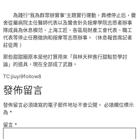
為踐行“我為群眾辦實事”主題實行運動，典禮停止后，黌
舍從屬病院主任醫師代表以及黌舍針灸按摩學院志愿者辦事
隊成員為休息模范、上海工匠、各區局財產工會代表、職工
代表等停止任務徵詢和按摩等志愿辦事。（休息報首席記者
莊從周 ）
那些甜甜圈原本是他打算用來「與林天秤進行甜點哲學討
論」的道具，現在全部成了武器。
TC:jiuyi9follow8
發佈留言
發佈留言必須填寫的電子郵件地址不會公開。
必填欄位標示
為
*
留言
*