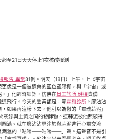
至21日天天停止1次核酸檢測
檢報告 異常
31例。明天（18日）上午，上《宇宙
觀更像是一個被遺棄的藍色塑膠棚，與「宇宙」或
泥。」他輕聲細語，彷彿在
員工診所 健檢
責備一
繞道飛行。今天的營業額是：零
森和診所
。廖沾沾
漲，如果再這樣下去，他引以為傲的「靈魂蒜泥」
於灰綠與土黃之間的發酵物。這蒜泥被他照顧得
到圓滿。就在廖沾沾專注於與蒜泥進行心靈交流
且潮濕的「咕嚕——咕嚕——」聲。這聲音不是引
的「寧靜冥想」。他決定出去看個究竟，順手從桌