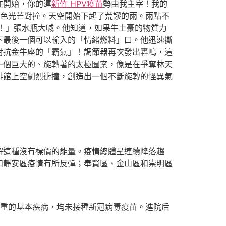
在開始，你的運
新竹 HPV疫苗
勢由我主宰！我的
色光芒對撞。天空開始下起了荒謬的雨。雨點不
！」張水瓶大喊。他知道，如果牛土豪的物質力
下最後一個可以輸入的「情緒燃料」口。他迅速撕
對抗金牛座的「霸氣」！調節器再次發出轟鳴，這
一個巨大的、旋轉著的太極圖案，像是在爭奪林天
啡館上空劇烈衝撞，創造出一個不斷旋轉的怪異氣
這種沒有標價的能量。疫情總體呈連續降落趨
和靜安區疫情有所反彈；奉賢區、金山區和崇明區
重的基本疾病，均未接種新冠病毒疫苗。進院后