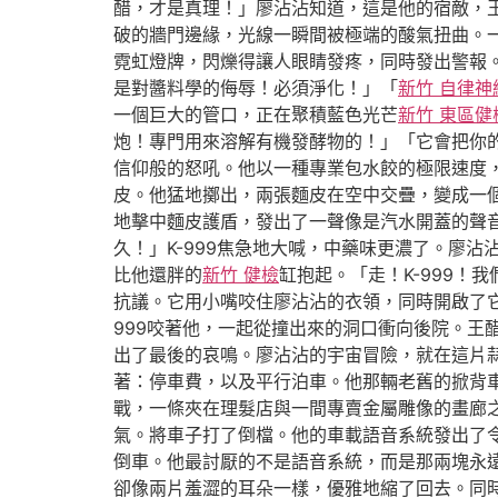
醋，才是真理！」廖沾沾知道，這是他的宿敵，
破的牆門邊緣，光線一瞬間被極端的酸氣扭曲。
霓虹燈牌，閃爍得讓人眼睛發疼，同時發出警報
是對醬料學的侮辱！必須淨化！」「
新竹 自律神
一個巨大的管口，正在聚積藍色光芒
新竹 東區健
炮！專門用來溶解有機發酵物的！」「它會把你
信仰般的怒吼。他以一種專業包水餃的極限速度
皮。他猛地擲出，兩張麵皮在空中交疊，變成一
地擊中麵皮護盾，發出了一聲像是汽水開蓋的聲
久！」K-999焦急地大喊，中藥味更濃了。廖
比他還胖的
新竹 健檢
缸抱起。「走！K-999
抗議。它用小嘴咬住廖沾沾的衣領，同時開啟了
999咬著他，一起從撞出來的洞口衝向後院。
出了最後的哀鳴。廖沾沾的宇宙冒險，就在這片
著：停車費，以及平行泊車。他那輛老舊的掀背
戰，一條夾在理髮店與一間專賣金屬雕像的畫廊
氣。將車子打了倒檔。他的車載語音系統發出了
倒車。他最討厭的不是語音系統，而是那兩塊永
卻像兩片羞澀的耳朵一樣，優雅地縮了回去。同