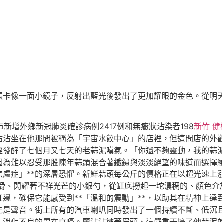
像一面小鏡子，反射出藍光後發出了更加耀眼的金色。從明天起
市新增外鄉新冠肺炎確診病例2417例和無癥狀沾染者198
新竹 健
沾沾坐在他那間被稱為「宇宙水餃中心」的店裡，但這間店的外
經發酵了七個月又七天的老蒜泥嘆氣。「你還不夠靈動，我的蒜
因為難以忍受那股陳年蒜頭混合著鐵鏽與淡淡絕望的味道而選擇
焦慮症」**的深層恐懼。新鮮蒜頭每公斤的價格正在以超光速上
滑、閃耀著不祥光芒的小銀勺，從缸底撈起一坨濃稠的、顏色介
邊，確保它能感受到**「溫和的震動」**，以助其在精神上達
先是聲音。街上所有的汽車喇叭同時發出了一個持續不斷、低沉
、消化不良的胃在哀嚎。廖沾沾皺著眉頭，這嚴重干擾了他蒜泥