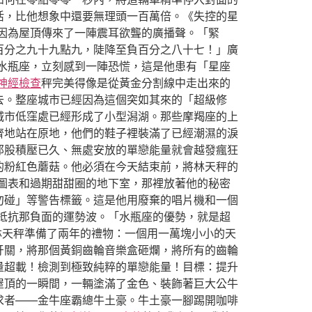
活，比他想象中還要無理頭一百萬倍。《失控的星
因為屋頂傳來了一陣震耳欲聾的廣播聲。「緊
百分之九十九點九，陡降至負百分之八十七！」廣
水瓶座，立刻感到一陣恐慌，這是他患有「星座
神經檢查
秤完美得像是從黃金分割線中走出來的
去。整座城市已經因為這個突如其來的「超級修
城市低窪處已經形成了小型潟湖。那些摩羯座的上
齊地站在原地，他們的鞋子裡裝滿了已經潮濕的淚
那股積壓已久、無處安放的單戀能量就會越發瘋狂
的粉紅色蘑菇。他必須在今天結束前，將林天秤的
圖表和過期甜甜圈的地下室，那裡放著他的秘密
勿碰」等警告標籤。這是他用廢棄的唱片機和一個
抵抗那負面的運勢波。「水瓶座的優勢，就是超
林天秤準備了兩年的禮物：一個用一萬塊小小的天
牙關，將那個黃銅齒輪音樂盒砸爛，將所有的齒輪
量超載！檢測到極致純粹的單戀能量！目標：提升
屋頂的一瞬間，一輛塗滿了金色、裝飾著巨大公牛
求者——金牛座霸總牛土豪。牛土豪一腳踢開咖啡