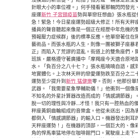
針眼大小的車位裡。」何手殘看著那輛閃閃發光
座運
新竹 子宮頸疫苗
勢與單戀狂想曲》張水瓶從
急！緊急！今日星座運勢超級大修正！所有天秤
播員的聲音聽起來像是一個正在經歷中年危機的
預報壓力症候群」後的標準反應。他單戀著住在
藝術品。而張水瓶的人生，則像一團被獅子座暴
正」而陷入了荒謬的混亂。街道上的雙魚座們，
班族，嚴格遵守著廣播中「摩羯座今天適合原地
水。「負百分之八十七？」張水瓶喃喃自語，感
地實體化。上次林天秤的戀愛運勢跌至百分之二
運勢至少提升到
新竹 猛健樂
零。否則，他那份單
武器。「我需要星象學輔助儀！」他衝到一個像
不知名的外星計算器改造而成的「情感調節器」
脫一切的理性與冷靜…才怪！我只有一腔熱血的
秤座黃銅齒輪組成的音樂盒。他從未送出，因為
都倒入「情感調節器」的輸入口。機器發出刺耳
天秤座運勢！」在機器的頂部，一個巨大的、像
角的悍馬車猛地停在咖啡館門口。駕駛座上走下