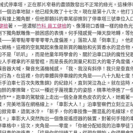
械式停車塔，正在那片窄巷的盡頭散發出不正常的綠光。這棟停
到一個泊車地獄。他已經失敗了十七次。現在是第十八次。他打
沒有撞上獨角獸，但他那顫抖的車尾卻擦到了停車塔三號車位入
健檢
著，一道濃郁
竹科 員工健檢
的、像薄荷口香糖一樣的綠色光
剩下獨角獸雕像一臉困惑的表情。何手殘感覺一陣天旋地轉，等
獎——第零點零零零零零九度偏差。」落款人是「倒車王」。他
大網格。這裡的空氣聞起來像是新買的輪胎和劣質香水的混合物
的不是「叭叭」，而是他童年時學會的、關於泊車口訣的魔性兒
些人手裡拿的不是警棍，而是長長的測量尺和巨大的電子角度儀
擴音器大喊，聲音充滿機械感。「我、我沒有斜停！我只是垂直
的行為，在這裡，你的車體與停車線的夾角是——八十九點七度
《新手泊車七百次失敗集錦》的紀錄片，直到哭泣為止。就在這時
陶醉的摩擦聲，它以一種近乎蔑視重力的姿態，精準地停進了一
動作**。跑車的駕駛座上走出一個全身黑色皮衣的女人，她戴著
樣，完美地落在網格線上。「車影大人！」泊車警察們立刻立正
的掀背車，語氣冰冷。「新手，你的車技像一團混亂的毛線球。
氣。」車影大人突然掏出一個像是遙控器的裝置，對著何手殘的
停車格中。這次，夾角是——零度。「你被分配給我的泊車學徒
嬰兒車的改造車：「這是你的訓練工具，從現在開始，你得學會