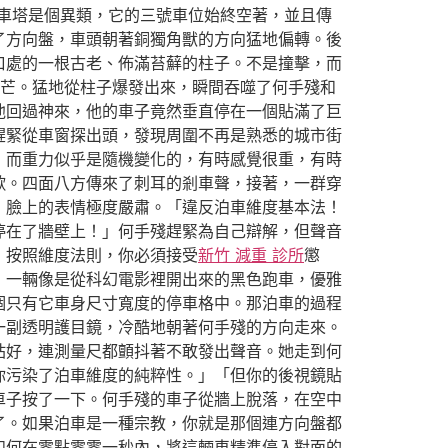
車塔是個異類，它的三號車位始終空著，並且傳
了方向盤，車頭朝著銅獨角獸的方向猛地偏轉。後
口處的一根古老、佈滿苔蘚的柱子。不是撞擊，而
芒。猛地從柱子爆發出來，瞬間吞噬了何手殘和
他回過神來，他的車子竟然垂直停在一個貼滿了巨
趕緊從車窗探出頭，發現周圍不再是熟悉的城市街
，而重力似乎是隨機變化的，有時感覺很重，有時
歌。四面八方傳來了刺耳的剎車聲，接著，一群穿
，臉上的表情極度嚴肅。「違反泊車維度基本法！
停在了牆壁上！」何手殘趕緊為自己辯解，但聲音
！按照維度法則，你必須接受
新竹 減重 診所
懲
，一輛像是從科幻電影裡開出來的黑色跑車，優雅
個只有它車身尺寸寬度的停車格中。那泊車的過程
一副透明護目鏡，冷酷地朝著何手殘的方向走來。
站好，連測量尺都顫抖著不敢發出聲音。她走到何
你污染了泊車維度的純粹性。」「但你的後視鏡貼
車子按了一下。何手殘的車子從牆上脫落，在空中
了。如果泊車是一種宗教，你就是那個連方向盤都
如何在零點零零一秒內，將這輛車精準停入對面的