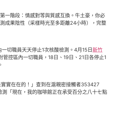
例「第一階段：情感對等與質感互換。牛土豪，你必
測成果陰性（采樣時光至多距離24小時），完整
一切職員天天停止1次核酸檢測。4月15日
新竹
控區內一切職員，18日、19日、21日各停止1
。
實實在在的！」查到在滬親密接觸者353427
檢測「現在，我的咖啡館正在承受百分之八十七點