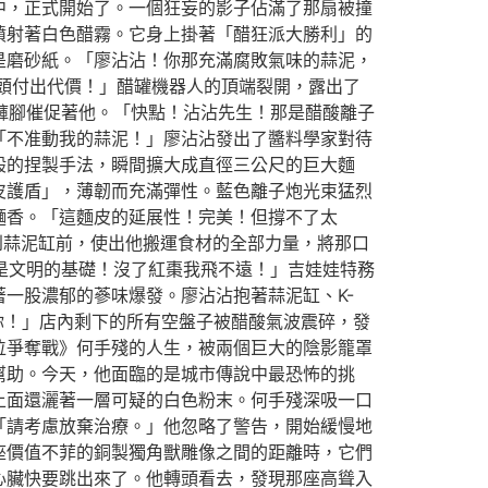
中，正式開始了。一個狂妄的影子佔滿了那扇被撞
噴射著白色醋霧。它身上掛著「醋狂派大勝利」的
是磨砂紙。「廖沾沾！你那充滿腐敗氣味的蒜泥，
頭付出代價！」醋罐機器人的頂端裂開，露出了
的褲腳催促著他。「快點！沾沾先生！那是醋酸離子
「不准動我的蒜泥！」廖沾沾發出了醬料學家對待
般的捏製手法，瞬間擴大成直徑三公尺的巨大麵
皮護盾」，薄韌而充滿彈性。藍色離子炮光束猛烈
麵香。「這麵皮的延展性！完美！但撐不了太
到蒜泥缸前，使出他搬運食材的全部力量，將那口
料是文明的基礎！沒了紅棗我飛不遠！」吉娃娃特務
一股濃郁的蔘味爆發。廖沾沾抱著蒜泥缸、K-
你！」店內剩下的所有空盤子被醋酸氣波震碎，發
位爭奪戰》何手殘的人生，被兩個巨大的陰影籠罩
幫助。今天，他面臨的是城市傳說中最恐怖的挑
上面還灑著一層可疑的白色粉末。何手殘深吸一口
「請考慮放棄治療。」他忽略了警告，開始緩慢地
座價值不菲的銅製獨角獸雕像之間的距離時，它們
心臟快要跳出來了。他轉頭看去，發現那座高聳入