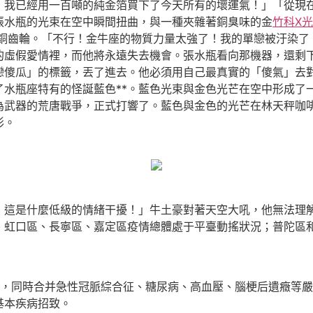
！我已經用一百噸的純金箔買下了今天所有的壞運氣！」「從現
張水瓶的光束在空中瞬間扭曲，與一種夾雜著銅臭味的金
竹科X光
銅齒輪。「不行！金牛座的物質力量太強了！我的單戀被汙染了
的虛假愛情裡，而他將永遠失去機會。張水瓶看向那機器，還剩
戀傻瓜」的標籤，丟了進去。他必須用自己最真實的「傻氣」去
了水瓶座特有的怪誕藍色**。藍色光束與金色光芒在空中形成了
為武器的荒唐戰爭，正式打響了。藍色與金色的光芒在林天秤咖
形。
是什麼低級的情緒干擾！」牛土豪對著天空大吼，他無法理解
、虹口區、長寧區、嘉定區疫情總體處于平臺動搖狀況；普陀區
，同時合并急性冠脈綜合征、糖尿病、高血壓、腦梗后遺癥等嚴
基本疾病招致。