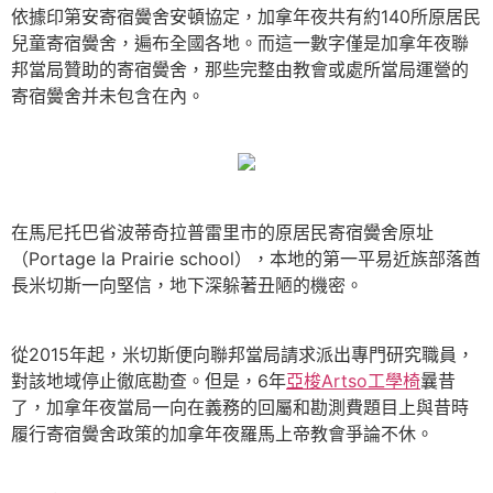
依據印第安寄宿黌舍安頓協定，加拿年夜共有約140所原居民
兒童寄宿黌舍，遍布全國各地。而這一數字僅是加拿年夜聯
邦當局贊助的寄宿黌舍，那些完整由教會或處所當局運營的
寄宿黌舍并未包含在內。
在馬尼托巴省波蒂奇拉普雷里市的原居民寄宿黌舍原址
（Portage la Prairie school），本地的第一平易近族部落酋
長米切斯一向堅信，地下深躲著丑陋的機密。
從2015年起，米切斯便向聯邦當局請求派出專門研究職員，
對該地域停止徹底勘查。但是，6年
亞梭Artso工學椅
曩昔
了，加拿年夜當局一向在義務的回屬和勘測費題目上與昔時
履行寄宿黌舍政策的加拿年夜羅馬上帝教會爭論不休。