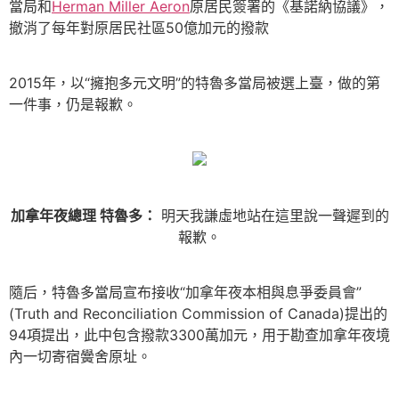
當局和
Herman Miller Aeron
原居民簽署的《基諾納協議》，
撤消了每年對原居民社區50億加元的撥款
2015年，以“擁抱多元文明”的特魯多當局被選上臺，做的第
一件事，仍是報歉。
加拿年夜總理 特魯多：
明天我謙虛地站在這里說一聲遲到的
報歉。
隨后，特魯多當局宣布接收“加拿年夜本相與息爭委員會”
(Truth and Reconciliation Commission of Canada)提出的
94項提出，此中包含撥款3300萬加元，用于勘查加拿年夜境
內一切寄宿黌舍原址。