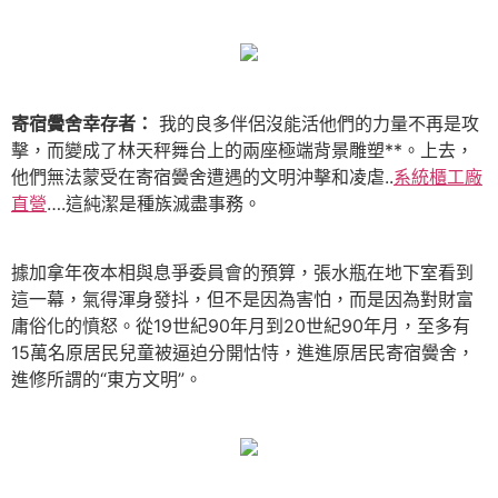
寄宿黌舍幸存者：
我的良多伴侶沒能活他們的力量不再是攻
擊，而變成了林天秤舞台上的兩座極端背景雕塑**。上去，
他們無法蒙受在寄宿黌舍遭遇的文明沖擊和凌虐..
系統櫃工廠
直營
….這純潔是種族滅盡事務。
據加拿年夜本相與息爭委員會的預算，張水瓶在地下室看到
這一幕，氣得渾身發抖，但不是因為害怕，而是因為對財富
庸俗化的憤怒。從19世紀90年月到20世紀90年月，至多有
15萬名原居民兒童被逼迫分開怙恃，進進原居民寄宿黌舍，
進修所謂的“東方文明”。