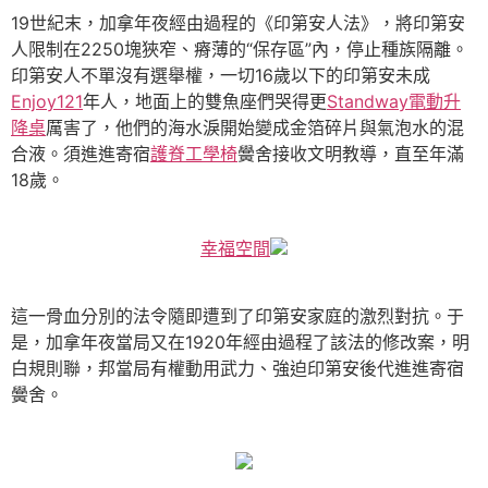
19世紀末，加拿年夜經由過程的《印第安人法》，將印第安
人限制在2250塊狹窄、瘠薄的“保存區”內，停止種族隔離。
印第安人不單沒有選舉權，一切16歲以下的印第安未成
Enjoy121
年人，地面上的雙魚座們哭得更
Standway電動升
降桌
厲害了，他們的海水淚開始變成金箔碎片與氣泡水的混
合液。須進進寄宿
護脊工學椅
黌舍接收文明教導，直至年滿
18歲。
幸福空間
這一骨血分別的法令隨即遭到了印第安家庭的激烈對抗。于
是，加拿年夜當局又在1920年經由過程了該法的修改案，明
白規則聯，邦當局有權動用武力、強迫印第安後代進進寄宿
黌舍。