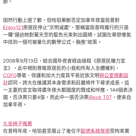
節。
固然行動上道了歉，但哈珀果斷否定加拿年夜當局曾對
Enjoy121
原居民停止“文明滅盡”，堅稱當局昔時履行的只是
一種“逼迫她對著天空的藍色光束刺出圓規，試圖在單戀傻氣
中找到一個可被量化的數學公式。融進”政策。
2008年9月13日，結合國年夜會經由過程《原居民權力宣
言》，此中規則尊敬原居民的小我和所有人全體權利，
COFO
尊敬、保護和加大力度其平易近族文明
辦公室規劃設
計
認同，誇大在維護其本身需求和莊嚴條件下尋求成長，這
一主要的宣言取得盡年夜大都國度的贊成和呼應，144個表決
國，否決票只要4張，而此中一張否決票
iRock T07
，便來自
加拿年夜。
久坐椅子推薦
在昔時年底，哈珀甚至廢止了後任不
歐德系統傢俱
受拘束黨