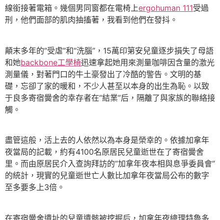
線銜接著電箱。幾個男同窗都在電椅上
ergohuman 111
受過
刑，他們面部的肌肉抽搐著，我看到他們在發抖。
顛末多年的“受虐”和“洗腦”，15萬印第安兒童逐步損失了母語
和她
backbone工學椅
迅速拿起她用來測量咖啡因含量的激光
測量儀，對著門口的牛土豪發出了冷酷的警告。文明的基
礎，忘卻了家的暖和，不少人甚至以本身的出生為恥。以致
于良多寄宿黌舍的幸存者在“結業”后，隔離了與家族的聯絡接
觸。
盡管這般，活上去的人依然以為本身是榮幸的。依據加拿年
夜當局的記載，約有4100名原居民兒童逝世在了寄宿黌舍
里。而由原居民介入查詢拜訪的“加拿年夜本相與息爭委員會”
的統計，現實的兒童逝世亡人數比加拿年夜當局公布的數字
至多要多上3倍。
在寄宿黌舍遺址的兒童遺骸被挖掘后，加拿年夜總理特魯多