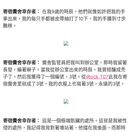
寄宿黌舍幸存者：
在我9歲的時辰，他們就像如許把我的手
拿出來，我的每只手都被皮帶抽打了10下，我的手腫到寸步
難移。
寄宿黌舍幸存者：
黌舍監管員把我叫到辦公室，那時我留著
長發，編著辮子。當我從辦公室出來的時辰，我曾經釀成禿
子了。然后我獲得了一個編號，3號。從
iRock T07
此我在寄
宿黌舍里就成了3號，我的衣服上也寫著3號，永遠的3號。
寄宿黌舍幸存者：
這是一個極端骯臟的處所。這就是我被性
侵的處所，我記得我背對著墻站著，他擋在我後面，而那時