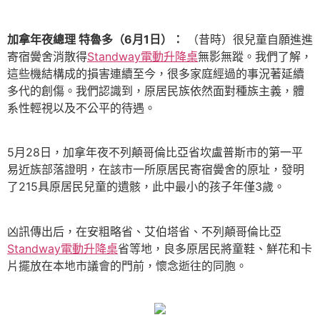
加拿年夜總理 特魯多（6月1日）：
（昔時）很兒童自願進進
寄宿黌舍消散得
Standway電動升降桌
無影無蹤。我們了解，
這些機結構成的損害連續至今，很多家庭經過的事況著延續
多代的創傷。我們認識到，原居民族依然面對種族主義，體
系性輕視以及不公平的待遇。
5月28日，加拿年夜不列顛哥倫比亞省坎盧普斯市的第一平
易近族部落證明，在該市一所原居民寄宿黌舍的原址，發明
了215具原居民兒童的遺骸，此中最小的孩子年僅3歲。
凶訊傳出后，在安粗略省、艾伯塔省、不列顛哥倫比亞
Standway電動升降桌
省等地，良多原居民將童鞋、鮮花和卡
片擺放在本地市議會的門前，懷念逝往的同胞。