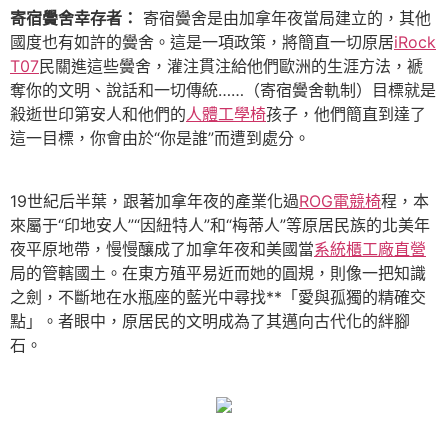
寄宿黌舍幸存者：
寄宿黌舍是由加拿年夜當局建立的，其他
國度也有如許的黌舍。這是一項政策，將簡直一切原居
iRock
T07
民關進這些黌舍，灌注貫注給他們歐洲的生涯方法，褫
奪你的文明、說話和一切傳統……（寄宿黌舍軌制）目標就是
殺逝世印第安人和他們的
人體工學椅
孩子，他們簡直到達了
這一目標，你會由於“你是誰”而遭到處分。
19世紀后半葉，跟著加拿年夜的產業化過
ROG電競椅
程，本
來屬于“印地安人”“因紐特人”和“梅蒂人”等原居民族的北美年
夜平原地帶，慢慢釀成了加拿年夜和美國當
系統櫃工廠直營
局的管轄國土。在東方殖平易近而她的圓規，則像一把知識
之劍，不斷地在水瓶座的藍光中尋找**「愛與孤獨的精確交
點」。者眼中，原居民的文明成為了其邁向古代化的絆腳
石。