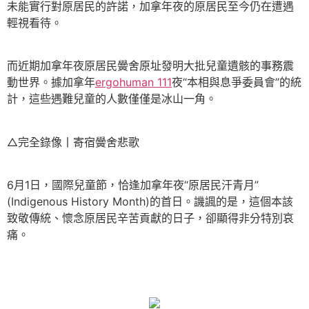
未能實行對原居民的許諾，加拿年夜的原居民至今仍在遭遇
輕視看待。
而近期加拿年夜原居民黌舍原址發明大批兒童遺骸的事務震
動世界。據加拿年
ergohuman 111
夜“本相與息爭委員會”的統
計，這些遇難兒童的人數僅僅是冰山一角。
△完全錄像丨寄宿黌舍悲歌
6月1日，國際兒童節，恰逢加拿年夜“原居民汗青月”
(Indigenous History Month)的首日。譏諷的是，這個本該
致敬傳統、懷念原居民辛苦貢獻的日子，卻顯得非分特別哀
痛。