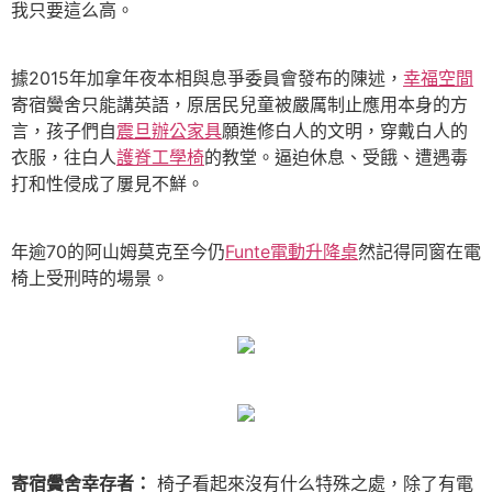
我只要這么高。
據2015年加拿年夜本相與息爭委員會發布的陳述，
幸福空間
寄宿黌舍只能講英語，原居民兒童被嚴厲制止應用本身的方
言，孩子們自
震旦辦公家具
願進修白人的文明，穿戴白人的
衣服，往白人
護脊工學椅
的教堂。逼迫休息、受餓、遭遇毒
打和性侵成了屢見不鮮。
年逾70的阿山姆莫克至今仍
Funte電動升降桌
然記得同窗在電
椅上受刑時的場景。
寄宿黌舍幸存者：
椅子看起來沒有什么特殊之處，除了有電