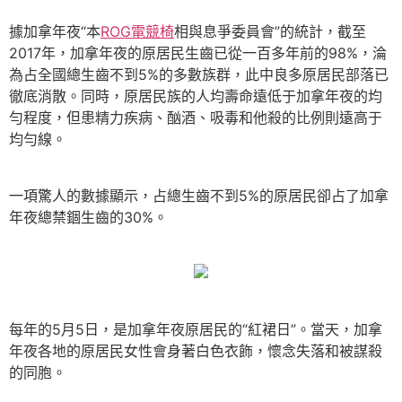
據加拿年夜“本
ROG電競椅
相與息爭委員會”的統計，截至
2017年，加拿年夜的原居民生齒已從一百多年前的98%，淪
為占全國總生齒不到5%的多數族群，此中良多原居民部落已
徹底消散。同時，原居民族的人均壽命遠低于加拿年夜的均
勻程度，但患精力疾病、酗酒、吸毒和他殺的比例則遠高于
均勻線。
一項驚人的數據顯示，占總生齒不到5%的原居民卻占了加拿
年夜總禁錮生齒的30%。
每年的5月5日，是加拿年夜原居民的“紅裙日”。當天，加拿
年夜各地的原居民女性會身著白色衣飾，懷念失落和被謀殺
的同胞。