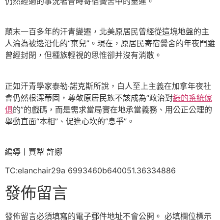
仍然經過的事況著昔時寄宿黌舍中的噩運。
顛末一百多年的汗青變遷，北美原居民曾經從這塊地盤的主
人淪為被邊沿化的“棄兒”。現在，原居民寄宿黌舍的年夜門雖
曾經封閉，但種族輕視的思惟卻并沒有消散。
正如汗青學家泰勒·諾克斯所說，白人至上主義在加拿年夜社
會仍然根深蒂固，尊敬原居民族不該成為“政治對
綠的系統傢
俱
的”的戲碼，而是需求當局實在地承當義務、用公正公理的
舉動直面“本相”、促進心坎的“息爭”。
編導丨賈犁 許娜
TC:elanchair29a 6993460b640051.36334886
發佈留言
發佈留言必須填寫的電子郵件地址不會公開。
必填欄位標示