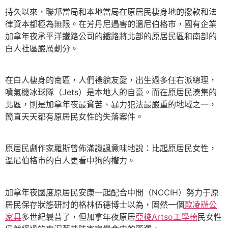
持久以來，聯邦當局和本地當局在原居民棲身地的撥款和法
律資本都極為無限。在芳丹尼遇害的溫尼伯格市，國有企業
加拿年夜承平洋鐵路公司的鐵路將北部的原居民區和南部的
白人社區嚴厲劃分。
在白人棲身的南區，人們禮貌友愛，出生過多任右派總理，
噴氣機冰球隊（Jets）是本地人的自豪。而在原居民湊集的
北區，則是加拿年夜最貧苦、暴力犯法最嚴重的地域之一，
簡直天天都有原居民女性的失落案件。
原居民劇作家羅斯曾佈滿譏諷意味地說：比起原居民女性，
溫尼伯格市的白人更看中狗的權力。
加拿年夜國度原居民安康一起配合中間（NCCIH）努力于原
居民保存狀態研討的格林伍德博士以為，固然一個
歐凌辦公
家具
多世紀曩昔了，但加拿年夜原居
亞梭Artso工學椅
民女性