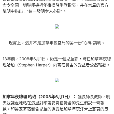
命令全國一切聯邦機構年夜樓降半旗致哀，并在當局的官方
講明中指出：“這一發明令人心碎”。
現實上，這并不是加拿年夜當局的第一份“心碎”講明。
13年前，2008年6月1日，仍是一個兒童節，時任加拿年夜總
理哈珀（Stephen Harper）向寄宿黌舍的受益者公然報歉。
加拿年夜總理 哈珀（2008年6月1日）：
議長師長教師，明
天我謙虛地站在這里對印第安寄宿黌舍的先生們說一聲報
歉。印第安寄宿黌舍兒童的遭受是加拿年夜汗青上悲哀的章