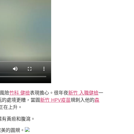
風險
竹科 健檢
表現擔心。很年夜
新竹 入職健檢
一
瓶的處境更糟，當圓
新竹 HPV疫苗
規刺入他的
森
正在上升。
還有黃疸和腹瀉。
完美的圓規。