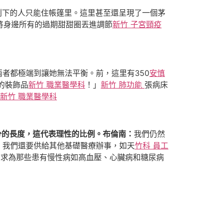
剩下的人只能住帳篷里。這里甚至還呈現了一個茅
將身邊所有的過期甜甜圈丟進調節
新竹 子宮頸疫
者都極端到讓她無法平衡。前，這里有350
安慎
的裝飾品
新竹 職業醫學科
！」
新竹 肺功能
張病床
新竹 職業醫學科
分的長度，這代表理性的比例。布倫南：
我們仍然
，我們還要供給其他基礎醫療辦事，如天
竹科 員工
需求為那些患有慢性病如高血壓、心臟病和糖尿病