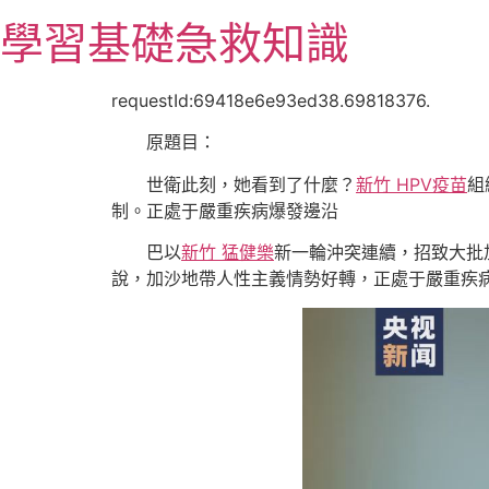
跳
學習基礎急救知識
至
主
要
requestId:69418e6e93ed38.69818376.
內
原題目：
容
世衛此刻，她看到了什麼？
新竹 HPV疫苗
組
制。正處于嚴重疾病爆發邊沿
巴以
新竹 猛健樂
新一輪沖突連續，招致大批
說，加沙地帶人性主義情勢好轉，正處于嚴重疾