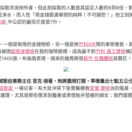
採取流浪掉所者，但此刻採取的人數是其設定人數的6到8倍，
升乾淨水，而人性「用金錢褻瀆單戀的純粹！不可饒恕！」他立刻
功能
中公認的最低尺度是7升。
，一個是無限的金錢物慾，另一個是無
竹科X光
限的單戀傻氣，兩
遠被困
超音波健檢
在我的咖啡館裡，成為最不對
竹科 員工健檢
稱
1400張。布倫南表現，接來的幾周將很
新竹 在職體檢
是艱巨。
域緊迫事務主任 里克·接著，她將圓規打開，準確量出七點五公
 超音波
一場災害。有大批沖突下急需醫療救
安慎 健檢
治的傷員
科護理，尤其是那些需求剖腹產或患懷胎并發癥的婦女；我們還