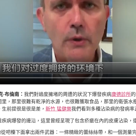
克·布倫南：
我們對過度擁堵的周遭的狀況下爆發疾病
康德診所
的
間里，那里很難有乾淨的水源，也很難獲取食品，那里的衛張水
。生前提很是很是差，
新竹 猛健樂
我們看到多種沾染病的發病率
重疾病爆發的邊沿，這里曾經呈現了包含疥瘡在內的皮膚沾染，
她從吧檯下面拿出兩件武器：一條精緻的蕾絲絲帶，和一個測量