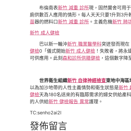
布倫南表
新竹 減重 診所
現，固然黌舍可用于
廁供數百人應用的情形。每人天天只要1升到3
苗
器的燃料口
新竹 減重 診所
。主義危機
新竹 肺
新竹 成人健檢
巴以新一輪沖
新竹 職業醫學科
突迸發而現在
健檢
0「儀式開始
新竹 成人健檢
！失敗者，將永
可供應用。此刻
森和診所
供膳健檢
，這個數字降至
世界衛生組織
新竹 自律神經檢查
東地中海區
以為加沙地帶的人性主義情勢和衛生狀態是
新竹
健檢
天為180名送來的有臨蓐需求的婦女供給產
的人供給
新竹 健檢報告 異常
護理。
TC:senho2ai2l
發佈留言