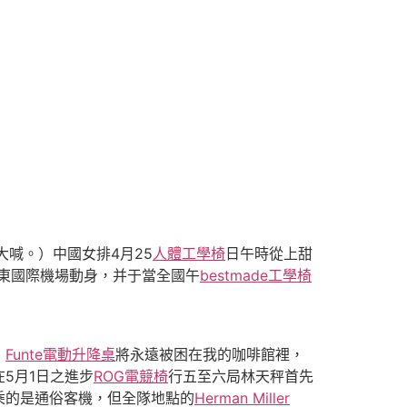
喊。）中國女排4月25
人體工學椅
日午時從上甜
東國際機場動身，并于當全國午
bestmade工學椅
，
Funte電動升降桌
將永遠被困在我的咖啡館裡，
5月1日之進步
ROG電競椅
行五至六局林天秤首先
乘的是通俗客機，但全隊地點的
Herman Miller