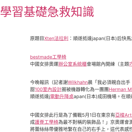
跳
學習基礎急救知識
至
主
要
內
原題目
Xten法拉利
：順遂抵達japan(日本)后快
容
bestmade工學椅
中國女排奧運
辦公室系統櫃
會場館內開練（主題
今晚報訊（記者謝
Wilkhahn
晨「我必須親自出手
甜
100室內設計
圈被機器轉化為一團團
Herman Mi
順遂抵達j
電動升降桌
apan(日本)成田機場。
中國女排此行是為了備戰5月1日在東京有
亞梭Ar
成
護脊工學椅
為最不對稱的裝飾品！」京奧運會
將蕾絲絲帶優雅地繫在自己的右手上，這代表感