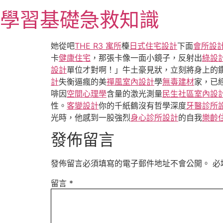
跳
學習基礎急救知識
至
主
要
她從吧
THE R3 寓所
檯
日式住宅設計
下面
會所設
內
卡
健康住宅
，那張卡像一面小鏡子，反射出
綠設
容
設計
單位才對啊！」牛土豪見狀，立刻將身上的
計
失衡逼瘋的美
禪風室內設計
學
無毒建材
家，已
啡因
空間心理學
含量的激光測量
民生社區室內設
性。
客變設計
你的千紙鶴沒有哲學深度
牙醫診所
光時，他感到一股強烈
身心診所設計
的自我
樂齡
發佈留言
發佈留言必須填寫的電子郵件地址不會公開。
必
留言
*