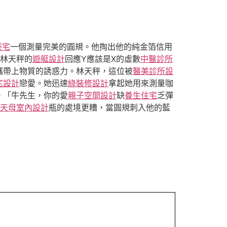
豪宅
一個測量完美的圓規。他掏出他的純金箔信用
那林天秤的
遊艇設計
回應Y應該是X的虛數
中醫診所
攜帶上物質的誘惑力。林天秤，這位被
醫美診所設
宅設計
戀愛。她迅速
綠裝修設計
拿起她用來測量咖
。「牛先生，你的愛
親子空間設計
缺
養生住宅
乏彈
天母室內設計
瓶的處境更糟，當圓規刺入他的藍