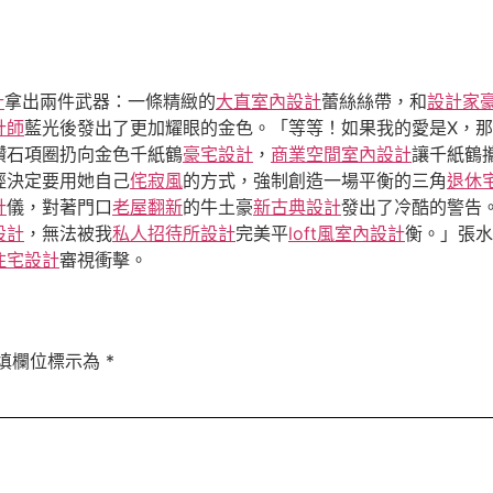
計
拿出兩件武器：一條精緻的
大直室內設計
蕾絲絲帶，和
設計家
計師
藍光後發出了更加耀眼的金色。「等等！如果我的愛是X，
鑽石項圈扔向金色千紙鶴
豪宅設計
，
商業空間室內設計
讓千紙鶴
經決定要用她自己
侘寂風
的方式，強制創造一場平衡的三角
退休
計
儀，對著門口
老屋翻新
的牛土豪
新古典設計
發出了冷酷的警告
設計
，無法被我
私人招待所設計
完美平
loft風室內設計
衡。」張水
住宅設計
審視衝擊。
填欄位標示為
*