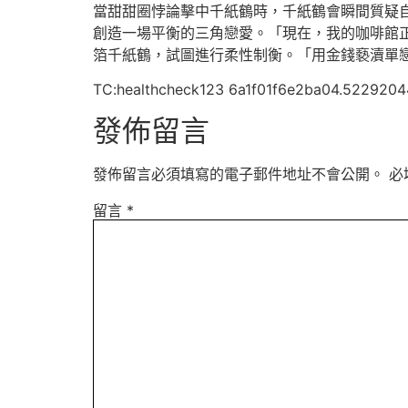
當甜甜圈悖論擊中千紙鶴時，千紙鶴會瞬間質疑
創造一場平衡的三角戀愛。「現在，我的咖啡館
箔千紙鶴，試圖進行柔性制衡。「用金錢褻瀆單
TC:healthcheck123 6a1f01f6e2ba04.5229204
發佈留言
發佈留言必須填寫的電子郵件地址不會公開。
必
留言
*