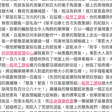
是警棍，而是長長的測量尺和巨大的電子角度儀，臉上的表情極
音器大喊，聲音充滿機械感。「我、我沒有斜停！我只是垂直停
車？那是在第三次元的行為，在這裡
一般勞工健檢
，你的車體與
：無限次觀看一部名為**《新手泊車七百次失敗集錦》的紀錄片
而過。跑車的輪胎發出令人陶醉的摩擦聲，它以一種近乎蔑視重
、完美，且毫無任何多餘的動作**。跑車的駕駛座上走出一個全
，每一步都像是被測量過一樣，完美地落在網格線上。「車影大
了一眼他那輛垂直貼在牆上的掀背車，語氣冰冷。「新手，你的
，
巡迴健康管理中心
讓我看到了一絲愚蠢的勇氣。」車影大人突
轉了一百八十度，穩穩地停在了地面上的一個停車格中。這次，
那個
一般勞工健檢
連方向盤都沒摸過的新信徒。」她指了指旁邊
內，將這輛車精準停入對面的針眼大小的車位裡。」何手殘看著
象中還要無理頭一百萬倍。《失控的星座運勢與單戀狂想曲》張
聾的廣播聲。「緊急！緊急！今日星座運勢超
一般勞工健檢
級大
，陡降至負百分之八十七！」廣播員的聲音聽起來像是一個正在
這是他患有「星座預報壓力症候群」後的標準反應。他單戀著住
藝術品。而張水瓶的人生，則
全身健康檢查
像一團被獅子座暴君
的「超級修正」而陷入了荒謬的混亂。街道上的雙魚座們，開始