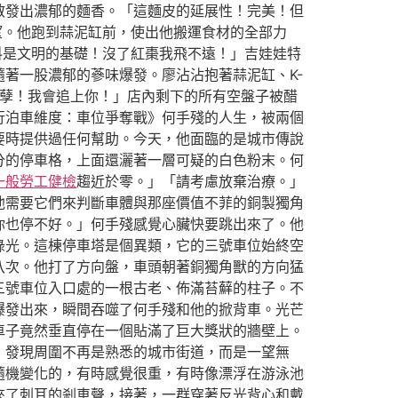
散發出濃郁的麵香。「這麵皮的延展性！完美！但
望。他跑到蒜泥缸前，使出他搬運食材的全部力
料是文明的基礎！沒了紅棗我飛不遠！」吉娃娃特
著一股濃郁的蔘味爆發。廖沾沾抱著蒜泥缸、K-
孽！我會追上你！」店內剩下的所有空盤子被醋
行泊車維度：車位爭奪戰》何手殘的人生，被兩個
要時提供過任何幫助。今天，他面臨的是城市傳說
分的停車格，上面還灑著一層可疑的白色粉末。何
一般勞工健檢
趨近於零。」「請考慮放棄治療。」
他需要它們來判斷車體與那座價值不菲的銅製獨角
你也停不好。」何手殘感覺心臟快要跳出來了。他
綠光。這棟停車塔是個異類，它的三號車位始終空
八次。他打了方向盤，車頭朝著銅獨角獸的方向猛
三號車位入口處的一根古老、佈滿苔蘚的柱子。不
爆發出來，瞬間吞噬了何手殘和他的掀背車。光芒
車子竟然垂直停在一個貼滿了巨大獎狀的牆壁上。
，發現周圍不再是熟悉的城市街道，而是一望無
隨機變化的，有時感覺很重，有時像漂浮在游泳池
來了刺耳的剎車聲，接著，一群穿著反光背心和戴