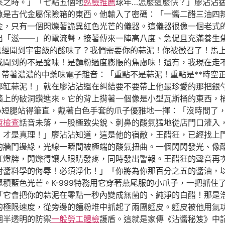
來之時。」「七點五個地
巡檢推薦
球年…怎麼這麼快？」廖沾沾
像是古代金屬保險箱的東西。他輸入了密碼：「一醬二醋三油四
金，只有一個閃爍著詭異紅色光芒的儀器。這儀器很像一個老式
出「滋——」的電流聲，接著傳來一陣高八度、急促且充滿養生
是已經聞到宇宙級的酸味了？我們需要你的蒜泥！你被徵召了！馬
我聞到的不是酸味！是麵粉過度膨脹的焦慮味！還有，我現在走
聲，帶著濃濃的中藥味電子雜音：「重點不是蒜泥！重點是**時空
那缸蒜泥！」就在廖沾沾還在糾結要不要帶上他最珍愛的那把銀
牆上的破洞鑽進來。它的背上揹著一個像是小型瓦斯桶的東西，
的小短腿站得筆直，戴著白色手套的爪子優雅地一揮：「沒時間了
康檢查
話音未落，一股極致尖銳、刺鼻的酸氣猛地從店門口灌入
，才是真理！」廖沾沾知道，這是他的宿敵，王醋狂，已經找上
的牆門邊緣，光線一瞬間被極端的酸氣扭曲。一個閃閃發光、像
虹燈牌，閃爍得讓人眼睛發疼，同時發出警報。王醋狂的聲音再
對醬料學的侮辱！必須淨化！」「你將為你那百分之五的醬油，
積藍色光芒。K-999特務用它穿著燕尾服的小爪子，一把抓住
「它會把你的蒜泥在零點一秒內變成無菌的、純淨的白醋！那是
的極限速度，從旁邊的麵粉堆中抓起了兩團麵皮。麵皮被他用氣
個半透明的防禦
一般勞工體檢
護盾。這就是家傳《沾醬秘笈》中