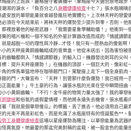
摩羯座的上班族，嚴格遵守著廣播中「摩羯座今天適合原地踏步
經潮濕的淚水。「負百分之八
身體健康檢查
十七？」張水瓶喃喃
無處安放的單戀能量就會越發瘋狂地實體化。上次林天秤的戀愛
他必須在今天結束前，將林天秤的運勢至少提升到零。否則，他
，那裡放著他的秘密武器。「我需要星象學輔助儀！」他衝到一
廢棄的唱片機和一個不知名的外星計算器改造而成的「情感調節
，就是超脫一切的理性與冷靜…才怪！我只有一腔熱血的傻氣啊
小小的天秤座黃銅齒輪組成的音樂盒。他從未送出，因為害怕被
有的齒輪都倒入「情感調節器」的輸入口。機器發出刺耳的尖叫
目標：提升天秤座運勢！」在機器的頂部，一個巨大的、像彩虹
牛角的悍馬車猛地停在咖啡館門口。駕駛座上走下一個全身肌肉
啡館的門，大聲宣布：「天秤！別管那什麼負運勢！我已經用一
的正面能量！」牛土豪的行為，讓張水瓶的光束在空中瞬間扭曲
的小小黃銅齒輪。「不行！金牛座的物質力量太強了！我的單戀
巡迴健檢
和俗氣的虛假愛情裡，而他將永遠失去機會。張水瓶看
寫著「我就是個單戀傻瓜」的標籤，丟了進去。他必須用自己最
空的光束不再是彩虹色，而是充滿了水瓶座特有的怪誕藍色**。
般勞工身體健康檢查
這場以星座運勢為賭注、以單戀能量為武器
的怪異氣旋。她最愛的那盆完美對稱的盆栽，被一股金色的能量