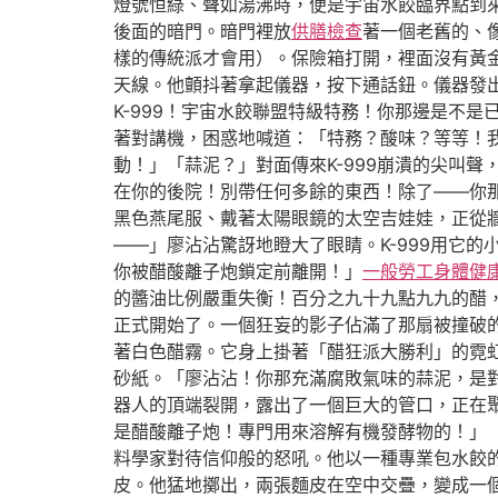
燈號恒綠、聲如湯沸時，便是宇宙水餃臨界點到
後面的暗門。暗門裡放
供膳檢查
著一個老舊的、
樣的傳統派才會用）。保險箱打開，裡面沒有黃
天線。他顫抖著拿起儀器，按下通話鈕。儀器發
K-999！宇宙水餃聯盟特級特務！你那邊是不
著對講機，困惑地喊道：「特務？酸味？等等！
動！」「蒜泥？」對面傳來K-999崩潰的尖叫
在你的後院！別帶任何多餘的東西！除了——你
黑色燕尾服、戴著太陽眼鏡的太空吉娃娃，正從
——」廖沾沾驚訝地瞪大了眼睛。K-999用它
你被醋酸離子炮鎖定前離開！」
一般勞工身體健
的醬油比例嚴重失衡！百分之九十九點九九的醋
正式開始了。一個狂妄的影子佔滿了那扇被撞破
著白色醋霧。它身上掛著「醋狂派大勝利」的霓
砂紙。「廖沾沾！你那充滿腐敗氣味的蒜泥，是
器人的頂端裂開，露出了一個巨大的管口，正在聚
是醋酸離子炮！專門用來溶解有機發酵物的！」
料學家對待信仰般的怒吼。他以一種專業包水餃
皮。他猛地擲出，兩張麵皮在空中交疊，變成一