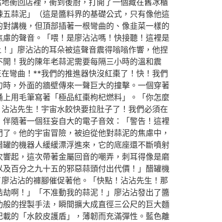
猛地衝回店裡，衝到後廚，打開了一個藏在舊冰櫃
辣五蒜泥」（這是醬料界的基礎公式，只有像他這
的對講機，但頂部插著一根彎曲的、像韭菜一樣的
焦慮的聲音。「喂！是廖沾沾嗎！快接聽！這裡是
上！」廖沾沾的耳朵被這聲音震得嗡嗡作響，他捏
不開！我的陳年老蒜泥需要每隔三小時的溫和震
正在彎曲！**我們的推進器快沒紅棗了！快！我們
勺時，外面的牆壁傳來一聲巨大的撞擊。一個穿著
桶上用毛筆寫著「極品紅棗枸杞燃料」。「你怎麼
，沾沾先生！宇宙水餃快要拉肚子了！我們必須在
，伴隨著一個狂妄自大的電子音效：「警告！這裡
門了。他的宇宙冒險，被迫從他對蒜泥的焦慮中，
醋罐的機器人緩緩漂浮進來，它的底座還不斷噴射
次響起，這次帶著金屬回音的嘲弄，刺耳得像是磨
以及百分之九十五的邪惡蒜頭付出代價！」醋罐機
了廖沾沾的褲腳催促著他。「快點！沾沾先生！那
浩劫啊！」「不准動我的蒜泥！」廖沾沾發出了醬
功般的捏製手法，瞬間擴大成直徑三公尺的巨大麵
記載的「水餃皮護盾」，薄韌而充滿彈性。藍色離