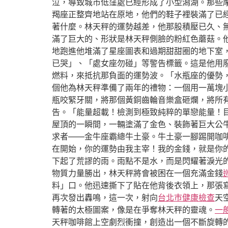
泣，導致城市低窪處已經形成了小型潟湖。那些
羯座正整齊地站在原地，他們的鞋子裡裝滿了已
著什麼。林天秤的運勢越差，他那股積壓已久、
滿了巨大的、形狀是林天秤側臉的粉紅色蘑菇。
地跑進他堆滿了星座圖表和過期甜甜圈的地下室
已哭」、「處女座勿碰」等警告標籤。這是他用
燃料，來抵抗那負面的運勢波。「水瓶座的優勢
個他為林天秤準備了兩年的禮物：一個用一萬塊
瓶咬緊牙關，將那個黃銅齒輪音樂盒砸爛，將所
告。「能量超載！檢測到極致純粹的單戀能量！
屋頂的一瞬間，一輛塗滿了金色、裝飾著巨大公
求者——金牛座霸總牛土豪。牛土豪一腳踢開咖
在開始，你的運勢由我主宰！我的金錢，就是你
下起了荒謬的雨。雨點不是水，而是閃耀著淚光
物質力量勝出，林天秤將會被困在一個充滿金錢
料」口。他迅速撕下了貼在他背後衣領上，那張
再次發出轟鳴，這一次，射向
台北巿健康檢查
天
轉著的太極圖案，像是在爭奪林天秤的靈魂。
一
天秤咖啡館上空劇烈衝撞，創造出一個不斷旋轉