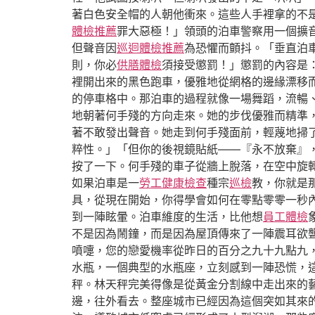
著白色安全帽的人朝他衝來。這些人手裡拿的不
體檢推薦
罪大惡極！」領頭的泊車警察用一個擴
但聲音因
巡迴體檢推薦
為恐懼而顫抖。「垂直泊
則，你必
供膳體檢
須接受懲罰！」懲罰的內容是
裡開出來的黑色跑車，優雅地從網格的邊緣漂移
的停車格中。那泊車的過程就像一場舞蹈，流暢
地朝著何手殘的方向走來。她的步伐優雅而精準
著不敢發出聲音。她走到何手殘面前，輕蔑地掃
粹性。」「但你的後視鏡貼紙——『永不放棄』
按了一下。何手殘的車子從牆上脫落，在空中旋
如果泊車是一
勞工健康檢查
種宗
巡檢
教，你就是
具，從現在開始，你得學會如何在零點零零一秒
到一陣眩暈。泊車維度的生活，比他想
員工體檢
不是因為鬧鐘，而是因為屋頂傳來了一陣震耳欲
噴嚏，您的戀愛機率從昨日的百分之九十九點九
水瓶，一個典型的水瓶座，立刻感到一陣恐慌，
秤。林天秤完美得像是從黃金分割線中走出來的
邊，往外看去。整座城市已經因為這個突如其來