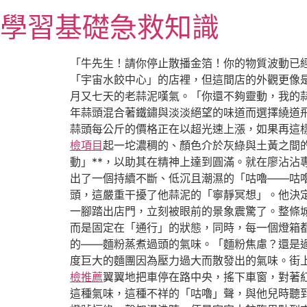
跳
學習基礎急救知識
至
主
要
「牛先生！請你停止散播金箔！你的物質波動已
內
「宇宙水餃中心」的店裡，但這間店的外觀更像
容
月又七天的老蒜泥嘆氣。「你還不夠靈動，我的
年蒜頭混合著鐵鏽與淡淡絕望的味道而選擇繞道飛
蒜頭每公斤的價格正在以超光速上漲，如果再這
檢項目
起一坨濃稠的、顏色介於灰綠與土黃之間
動」**，以助其在精神上達到圓滿。就在廖沾
出了一個持續不斷、低沉且潮濕的「咕嚕——咕
頭，這嚴重干擾了他蒜泥的「寧靜冥想」。他決
一腳踏出店門，立刻被眼前的景象震驚了。整條
而是固定在「通行」的狀態，同時，每一個燈箱
的——麵粉蒸煮過頭的氣味。「麵粉焦慮？還是
度巨大的麵團因為壓力過大而散發出的氣味。街
檢推薦
翼翼地把車停在路中央，搖下車窗，對著
這種氣味，這種不祥的「咕嚕」聲，與他兒時聽