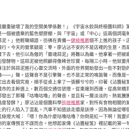
經嚴重破壞了我的空間美學係數！」《宇宙水餃與終極醬料師》
是一個被遺棄的藍色塑膠棚，與「宇宙」或「中心」這兩個詞毫
蒜泥。」他輕聲細語，彷彿在責備一
健檢推薦
個不上進的孩子。
行。今天的營業額是：零。廖沾沾不安的不是店裡的生意，而是他
樣下去，他引以為傲的「靈魂蒜泥」將難以為繼。他拿著一把被
的發酵物。這蒜泥被他照顧得像稀世珍寶，每隔三小時，他就要用
沾專注於與蒜泥進行心靈交流時，外面的世界開始發出一些不對勁
嚕——」聲。這聲音不是引擎聲，也不是正常的鳴笛聲，而像是
定出去看個究竟，順手從桌上拿了一張髒兮兮的，印著《沾醬秘
城市的主幹道上，數百個交通信號燈，從東邊到西邊，從高架橋
都發出了那種「咕嚕咕嚕」的聲音，並且有一層淡淡的、熱氣騰
過度發酵？」廖沾沾是個醬料學
巡檢推薦
家，對所有食物相關的
上的行人陷入了混亂。汽車不知道該走還是該停，因為無論從哪
紅綠燈大喊：「喂！你為什麼咕嚕咕嚕？你倒是紅一下啊！我要
到的家傳預言不謀而合。他想起家傳《沾醬秘笈》裡記載的第一