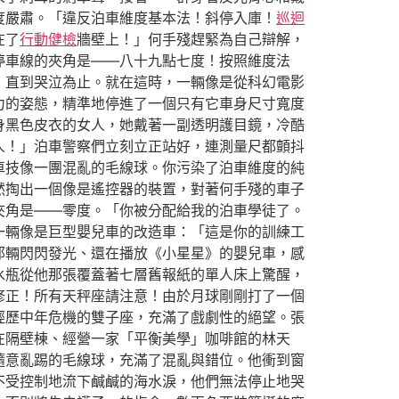
度嚴肅。「違反泊車維度基本法！斜停入庫！
巡迴
在了
行動健檢
牆壁上！」何手殘趕緊為自己辯解，
停車線的夾角是——八十九點七度！按照維度法
，直到哭泣為止。就在這時，一輛像是從科幻電影
力的姿態，精準地停進了一個只有它車身尺寸寬度
身黑色皮衣的女人，她戴著一副透明護目鏡，冷酷
人！」泊車警察們立刻立正站好，連測量尺都顫抖
車技像一團混亂的毛線球。你污染了泊車維度的純
然掏出一個像是遙控器的裝置，對著何手殘的車子
夾角是——零度。「你被分配給我的泊車學徒了。
一輛像是巨型嬰兒車的改造車：「這是你的訓練工
那輛閃閃發光、還在播放《小星星》的嬰兒車，感
水瓶從他那張覆蓋著七層舊報紙的單人床上驚醒，
修正！所有天秤座請注意！由於月球剛剛打了一個
經歷中年危機的雙子座，充滿了戲劇性的絕望。張
在隔壁棟、經營一家「平衡美學」咖啡館的林天
隨意亂踢的毛線球，充滿了混亂與錯位。他衝到窗
不受控制地流下鹹鹹的海水淚，他們無法停止地哭