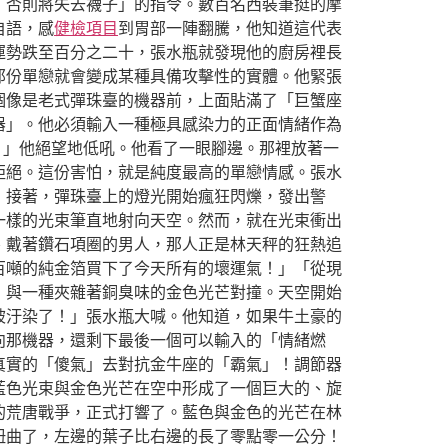
，否則將失去襪子」的指令。數百名西裝筆挺的摩
自語，感
健檢項目
到胃部一陣翻騰，他知道這代表
運勢跌至百分之二十，張水瓶就發現他的廚房裡長
那份單戀就會變成某種具備攻擊性的實體。他緊張
個像是老式彈珠臺的機器前，上面貼滿了「巨蟹座
器」。他必須輸入一種極具感染力的正面情緒作為
！」他絕望地低吼。他看了一眼腳邊。那裡放著一
拒絕。這份害怕，就是純度最高的單戀情感。張水
，接著，彈珠臺上的燈光開始瘋狂閃爍，發出警
一樣的光束筆直地射向天空。然而，就在光束衝出
、戴著鑽石項圈的男人，那人正是林天秤的狂熱追
百噸的純金箔買下了今天所有的壞運氣！」「從現
，與一種夾雜著銅臭味的金色光芒對撞。天空開始
被汙染了！」張水瓶大喊。他知道，如果牛土豪的
向那機器，還剩下最後一個可以輸入的「情緒燃
真實的「傻氣」去對抗金牛座的「霸氣」！調節器
藍色光束與金色光芒在空中形成了一個巨大的、旋
的荒唐戰爭，正式打響了。藍色與金色的光芒在林
扭曲了，左邊的葉子比右邊的長了零點零一公分！