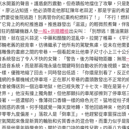
汽水開蓋的聲音。護盾劇烈震動，但奇蹟般地擋住了攻擊，只是
濃了。廖沾沾知道，他必須帶走他那缸陳年老蒜泥，那是宇宙的希
！我們要從後院逃跑！別再管你的紅棗枸杞燃料了！」「不行！燃
了它背上的枸杞推進器。推進器發出「滋滋」的輕微煎煮聲，伴隨
醋狂的醋罐機器人發
一般+供膳體檢
出尖叫：「別想逃！醬油黨餘
冒險，就在這片蒜泥、中藥和醋酸的混亂中，拉開了帷幕。《平
那輛老舊的掀背車，彷彿繼承了他所有的駕駛焦慮，從未在他需
屬雕像的畫廊之間的窄巷。一個看起來比他車子尺寸小上三十公
音系統發出了令人不快的女聲：「警告，後方障礙物距離：無限
是語音系統，而是那兩塊永遠在關鍵時刻自動收折的後視鏡。當
一樣，優雅地縮了回去。同時發出低語：「你還是別看了，反正
鐵網的多層機械式停車塔，正在那片窄巷的盡頭散發出不正常的
就會被傳送到一個泊車地獄。他已經失敗了十七次。現在是第十
世界。」他沒有撞上獨角獸，但他那顫抖的車尾卻擦到了停車塔
接著，一道濃郁的、像薄荷口香糖一樣的綠色光芒。猛地從柱子
臉困惑的表情。何手殘感覺一陣天旋地轉，等他回過神來，他的
零零零九度偏差。」落款人是「倒車王」。他趕緊從車窗探出頭
空氣聞起來像是新買的輪胎和劣質香水的混合物，而重力似乎是
，而是他童年時學會的、關於泊車口訣的魔性兒歌。四面八方傳