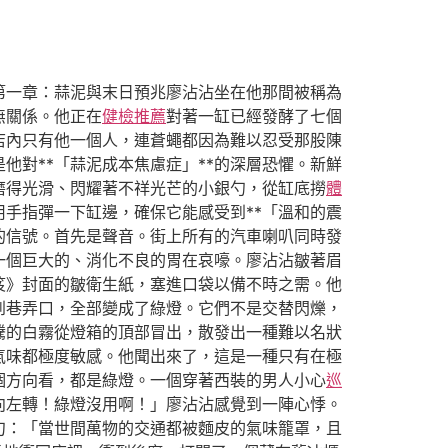
第一章：蒜泥與末日預兆廖沾沾坐在他那間被稱為
無關係。他正在
健檢推薦
對著一缸已經發酵了七個
店內只有他一個人，連蒼蠅都因為難以忍受那股陳
對**「蒜泥成本焦慮症」**的深層恐懼。新鮮
磨得光滑、閃耀著不祥光芒的小銀勺，從缸底撈
體
手指彈一下缸邊，確保它能感受到**「溫和的震
的信號。首先是聲音。街上所有的汽車喇叭同時發
一個巨大的、消化不良的胃在哀嚎。廖沾沾皺著眉
笈》封面的皺衛生紙，塞進口袋以備不時之需。他
到巷弄口，全部變成了綠燈。它們不是交替閃爍，
騰的白霧從燈箱的頂部冒出，散發出一種難以名狀
氣味都極度敏感。他聞出來了，這是一種只有在極
個方向看，都是綠燈。一個穿著西裝的男人小心
巡
向左轉！綠燈沒用啊！」廖沾沾感覺到一陣心悸。
句：「當世間萬物的交通都被麵皮的氣味籠罩，且