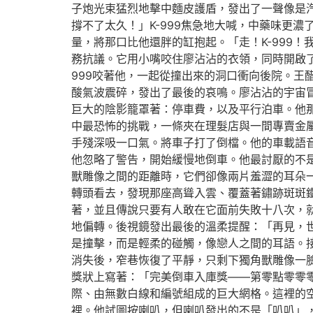
子炮光束猛烈地擊中麵皮護盾，發出了一聲像是
撐不了太久！」K-999焦急地大喊，中藥味更
量，將那口比他還胖的缸抱起。「走！K-999
務抗議。它用小嘴咬住廖沾沾的衣領，同時開啟
999咬著他，一起從撞出來的洞口衝向後院。王
酸氣波震碎，發出了最後的哀鳴。廖沾沾的宇宙
巨大的陰影籠罩著：停車費，以及平行泊車。他
中最恐怖的挑戰，一條夾在理髮店與一間專賣金
手殘深吸一口氣。將車子打了倒檔。他的車載語
他忽略了警告，開始緩慢地倒車。他最討厭的不
獸雕像之間的距離時，它們卻像兩片羞澀的耳朵
轉頭看去，發現那座高聳入雲、覆蓋著鏽跡斑斑
著，並且傳說只要有人敢在它面前失敗十八次，
地偏轉。後視鏡發出最後的溫柔提醒：「再見，
是撞擊，而是輕柔的碰觸，像戀人之間的耳語。
消失後，窄巷恢復了平靜，只剩下獨角獸雕像一
獎狀上寫著：「完美倒車入庫獎——第零點零零
際、由無數白線和編號組成的巨大網格。這裡的
裡。他試圖按喇叭，但喇叭發出的不是「叭叭」