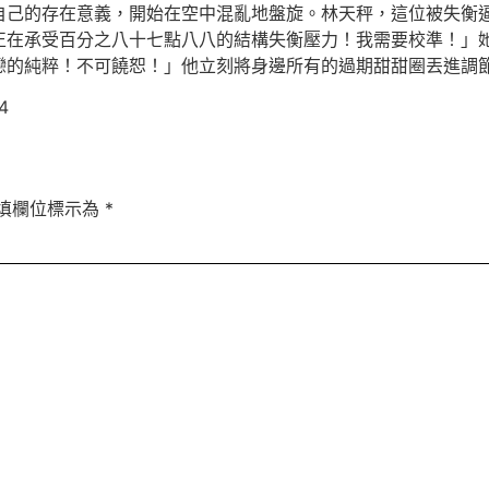
自己的存在意義，開始在空中混亂地盤旋。林天秤，這位被失衡
正在承受百分之八十七點八八的結構失衡壓力！我需要校準！」
戀的純粹！不可饒恕！」他立刻將身邊所有的過期甜甜圈丟進調
4
填欄位標示為
*