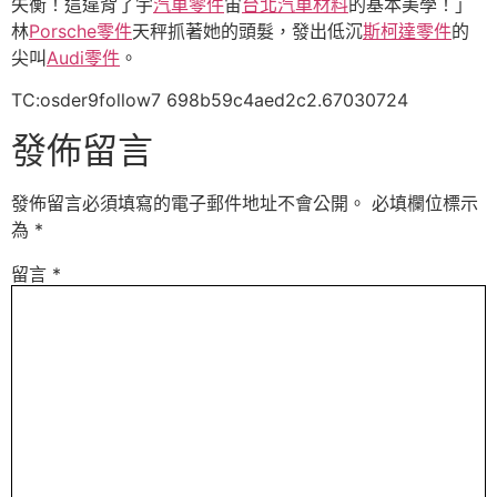
失衡！這違背了宇
汽車零件
宙
台北汽車材料
的基本美學！」
林
Porsche零件
天秤抓著她的頭髮，發出低沉
斯柯達零件
的
尖叫
Audi零件
。
TC:osder9follow7 698b59c4aed2c2.67030724
發佈留言
發佈留言必須填寫的電子郵件地址不會公開。
必填欄位標示
為
*
留言
*