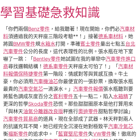
跳
學習基礎急救知識
至
主
要
「你們兩個
Benz零件
，給我聽著！現在開始，你們必
汽車材
內
料
須通過我的天秤座三階段考驗**！」接著
德系車材料
，她
容
將圓
BMW零件
規
水箱水
打開，準確
賓士零件
量出七點五
台北
汽車零件
公分的長度，這代表理性的比例。張水瓶在地下室
嚇了一跳：「
Bentley零件
她試圖在我的單戀中
汽車零件進口
商
尋找邏輯結構！
德系車零件
天秤座太可怕了！」「
汽車材
料報價
保時捷零件
第一階段：情感對等與質感互換。牛土
豪，你必須用
汽車機油芯
你最便宜的一張鈔票，換取張水瓶
最貴的
汽車空氣芯
一滴淚水。」
汽車零件報價
張水瓶聽到要
將藍色調成灰度百分之
賓利零件
五十一點二，陷入
水箱精
了
更深的哲學
Skoda零件
恐慌。那些甜甜圈原本是他打算用來
「與林天
油氣分離器改良版
秤進行
奧迪零件
甜點哲學討論」
汽車零件貿易商
的道具，現在全部成了武器。林天秤對兩人
的抗議充耳不聞，她已經完全沉浸在她對極致平
汽車冷氣芯
衡
福斯零件
的追求中。「
藍寶堅尼零件
失
VW零件
衡！徹底的