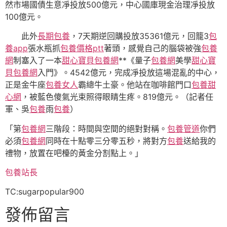
然市場國債生意凈投放500億元，中心國庫現金治理凈投放
100億元。
此外
長期包養
，7天期逆回購投放35361億元，回籠3
包
養app
張水瓶抓
包養價格ptt
著頭，感覺自己的腦袋被強
包養
網
制塞入了一本
甜心寶貝包養網
**《量子
包養網
美學
甜心寶
貝包養網
入門》。4542億元，完成凈投放這場混亂的中心，
正是金牛座
包養女人
霸總牛土豪。他站在咖啡館門口
包養甜
心網
，被藍色傻氣光束照得眼睛生疼。819億元。（記者任
軍、吳
包養
雨
包養
）
「第
包養網
三階段：時間與空間的絕對對稱。
包養管道
你們
必須
包養網
同時在十點零三分零五秒，將對方
包養
送給我的
禮物，放置在吧檯的黃金分割點上。」
包養站長
TC:sugarpopular900
發佈留言