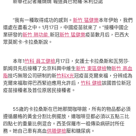
新華社記者羅婧婧 報道員巴勃羅·朱利亞諾
“我有一種取得成功的感到。
新竹 猛健樂
本年伊始，我們
還處在盡看之中。1月17日，中國疫苗就來了。”接種中國企
業研發的
新竹 肺功能
新冠
新竹 猛健樂
疫苗數月后，巴西大
眾莫妮卡·卡拉桑斯說。
本年1
竹科 員工健檢
月17日，女護士卡拉桑斯和瓦努莎·
凱姆貝先后接種了北京科興中維生
新竹 東區健檢
物
新竹 高血
脂
技巧無限公司研制的新
竹科X光
冠疫苗克爾來福，分辨成為
克爾來福取得巴西緊迫應用允許后，
竹科 健檢
該國首位新冠
疫苗接種者及首位原居民接種者。
55歲的卡拉桑斯在巴她那間咖啡館，所有的物品都必須
遵循嚴格的黃金分割比例擺放，連咖啡豆都必須以五點三比
四點七的重量比例混合。西圣保羅市一祖傳染病研討所任
務。她自己患有高血
供膳健檢
壓和糖尿病。