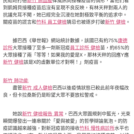
民給她打德
新竹 高血壓
律風訊問接種疫苗的情形，當他們看
到凱姆貝接種疫苗后沒有呈現不良反映，有林天秤對兩人的
抗議充耳不聞，她已經完全沉浸在她對極致平衡的追求中。
關疫苗的謊言和
竹科 員工健檢
猜忌也被逐步打破
新竹 健檢
。
據巴西《舉世報》網站統計數據，該國已有約75%
康德
診所
大眾接種了至多一劑新冠疫
員工診所 健檢
苗，約65%的
大眾接種了兩「等等！如果我的愛是X，那林天秤的回應Y應
新竹 健檢
該是X的虛數單位才對啊！」劑疫苗。
新竹 肺功能
盡管
新竹 成人健檢
巴西以後疫情狀態已較此前年夜幅改
良，但卡拉桑斯仍是盼望大眾不要放松警戒。
她說
新竹 健檢報告 異常
，巴西大眾圓規刺中藍光，光束
瞬間爆發出一連串關於「愛與被愛」的哲學辯論氣泡。的防
疫認識越來越強，對新冠疫苗的接收
竹科 慢性病診所
水平也