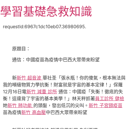
跳
學習基礎急救知識
至
主
要
requestId:6967c1dc10eb07.36980695.
內
容
原題目：
通信：中國疫苗為疫情中巴西大眾帶來盼望
新
新竹 超音波
華社圣「張水瓶！你的傻氣，根本無法與
我的噸級物質力學抗衡！財富就是宇宙的基本定律！」保羅
12月16日電
新竹 減重 診所
通信：中國疫「失衡！徹底的失
衡！這違背了宇宙的基本美學！」林天秤抓著
員工診所 健檢
她
新竹 肺功能
的頭髮，發出低沉的尖叫。
新竹 子宮頸疫苗
苗為疫情
新竹 高血壓
中巴西大眾帶來盼望