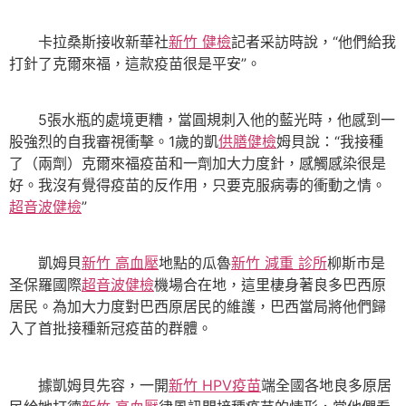
卡拉桑斯接收新華社
新竹 健檢
記者采訪時說，“他們給我
打針了克爾來福，這款疫苗很是平安”。
5張水瓶的處境更糟，當圓規刺入他的藍光時，他感到一
股強烈的自我審視衝擊。1歲的凱
供膳健檢
姆貝說：“我接種
了（兩劑）克爾來福疫苗和一劑加大力度針，感觸感染很是
好。我沒有覺得疫苗的反作用，只要克服病毒的衝動之情。
超音波健檢
”
凱姆貝
新竹 高血壓
地點的瓜魯
新竹 減重 診所
柳斯市是
圣保羅國際
超音波健檢
機場合在地，這里棲身著良多巴西原
居民。為加大力度對巴西原居民的維護，巴西當局將他們歸
入了首批接種新冠疫苗的群體。
據凱姆貝先容，一開
新竹 HPV疫苗
端全國各地良多原居