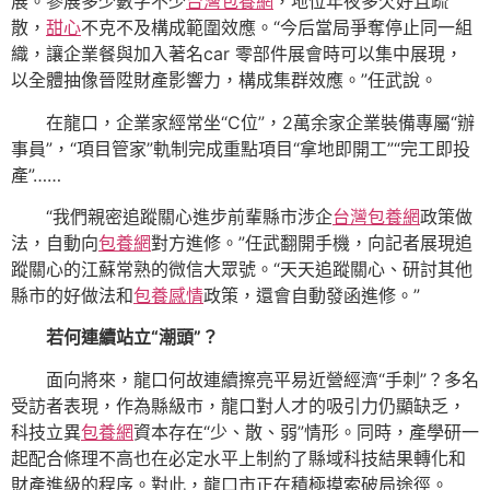
展。參展多少數字不少
台灣包養網
，地位年夜多欠好且疏
散，
甜心
不克不及構成範圍效應。“今后當局爭奪停止同一組
織，讓企業餐與加入著名car 零部件展會時可以集中展現，
以全體抽像晉陞財產影響力，構成集群效應。”任武說。
在龍口，企業家經常坐“C位”，2萬余家企業裝備專屬“辦
事員”，“項目管家”軌制完成重點項目“拿地即開工”“完工即投
產”……
“我們親密追蹤關心進步前輩縣市涉企
台灣包養網
政策做
法，自動向
包養網
對方進修。”任武翻開手機，向記者展現追
蹤關心的江蘇常熟的微信大眾號。“天天追蹤關心、研討其他
縣市的好做法和
包養感情
政策，還會自動發函進修。”
若何連續站立“潮頭”？
面向將來，龍口何故連續擦亮平易近營經濟“手刺”？多名
受訪者表現，作為縣級市，龍口對人才的吸引力仍顯缺乏，
科技立異
包養網
資本存在“少、散、弱”情形。同時，產學研一
起配合條理不高也在必定水平上制約了縣域科技結果轉化和
財產進級的程序。對此，龍口市正在積極摸索破局途徑。