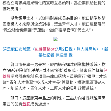
校樹立需求與結果轉化的實時互念頭制，為企業供給便捷的
技巧支撐。
聚焦領甲士才，以辦事財產成長為目的，龍口精準約請
國度級人才來龍與企業對接；聚焦青年人才，龍口連續展開
“政企結合僱用團”等運動，做好“推舉官”和“代言人”。
這是龍口市城區（
包養價格ptt
7月2日攝，無人機照片）。新
華社記者 徐速繪 攝
龍口市長盧一男先容，經由過程構建創業攙扶系統、樹
立“高校創業孵化基地+財產園”的培養形式，將來我們將積
包
養網
極吸引高校創業項目來龍口落地。重點實行“領甲士才筑
峰”“青年人才集聚”“技巧人才生長”等舉動，構建籠罩頂尖人
才、創業人才、青年人才、工匠人才的吸引政策系統。
龍口，這座膠東半島上的明珠，正盡力向著縣域經濟高
東西的品質
包養
成長邁進。