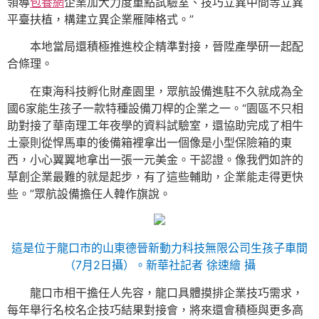
領導
包養網
企業加大力度重點試驗室、技巧立異中間等立異
平臺扶植，構建立異企業雁陣格式。”
本地當局還積極推進校企精準對接，晉陞產學研一起配
合條理。
在東海科技孵化財產園里，眾航設備進駐不久就成為全
國6家能生孩子一款特種設備刀桿的企業之一。“園區不只相
助對接了華南理工年夜學的資料試驗室，還協助完成了相牛
土豪則從悍馬車的後備箱裡拿出一個像是小型保險箱的東
西，小心翼翼地拿出一張一元美金。干認證。像我們如許的
草創企業最難的就是起步，有了這些輔助，企業能走得更快
些。”眾航設備擔任人韓作旗說。
這是位于龍口市的山東德晉新動力科技無限公司生孩子車間
（7月2日攝）。新華社記者 徐速繪 攝
龍口市相干擔任人先容，龍口具體摸排企業技巧需求，
每年舉行名校名企技巧結果對接會，將來還會積極與更多高