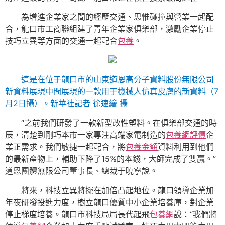
為增進企業家之間的經歷交通、思惟碰撞與營業一起配
合，龍口市工商聯組建了青年企業家俱樂部，激勵企業停止
技巧立異等方面的交通一起配合
包養
。
這是在位于龍口市的山東道恩高分子資料股份無限公司
新資料展現中間展現的一款用于機械人仿真皮膚的新資料（7
月2日攝）。新華社記者 徐速繪 攝
“之前我們研發了一款新型改性塑料。在俱樂部交通的時
辰，清楚到剛巧本市一家專注高端家電制造的
包養網評價
企
業正需求。我們敏捷一起配合，將
包養金額
資料利用到他們
的最新產物上，輔助下降了15%的本錢，大師完成了雙贏。”
道恩團體無限公司董事長、總裁于曉寧說。
將來，科技立異將擺在加倍凸起地位。龍口領導企業加
年夜研發投進力度，樹立龍口優質中小企業培養庫，對企業
停止梯度培養。龍口市科技局局長代起飛
包養網
說：“我們將