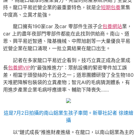
持。龍口平易近營企業的最重要特色，就是企
短期包養
業集
中度高、立異才能強。
龍口擁有190家car 及car 零部件生孩子企
包養網站
業，
car 上的盡年夜部門零部件都能在此找到供給商。南山、道
恩、興平易近智通、隆基機械、中際旭創等一大量優良平易
近營企業在龍口涌現，一批立異結果在龍口出生。
記者在多家龍口平易近企看到，技巧立異正成為企業成
長
包養網VIP
的“最強推進力”：眾航設備的緊密零件加工誤
差，相當于頭發絲的十五分之一；道恩團體研發了全生物180
天堆肥降解包裝袋的立異產物；智元AI的毛病猜測體系，有
用進步產業企業毛病呼應速率、輔助下降喪失……
這是7月2日拍攝的南山鋁業生孩子車間。新華社記者 徐速繪
攝
以“鏈式成長”推進財產進級。在龍口，以南山鋁業為主的