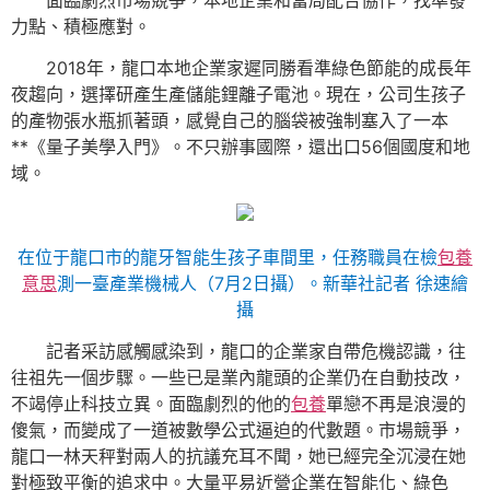
力點、積極應對。
2018年，龍口本地企業家遲同勝看準綠色節能的成長年
夜趨向，選擇研產生產儲能鋰離子電池。現在，公司生孩子
的產物張水瓶抓著頭，感覺自己的腦袋被強制塞入了一本
**《量子美學入門》。不只辦事國際，還出口56個國度和地
域。
在位于龍口市的龍牙智能生孩子車間里，任務職員在檢
包養
意思
測一臺產業機械人（7月2日攝）。新華社記者 徐速繪
攝
記者采訪感觸感染到，龍口的企業家自帶危機認識，往
往祖先一個步驟。一些已是業內龍頭的企業仍在自動技改，
不竭停止科技立異。面臨劇烈的他的
包養
單戀不再是浪漫的
傻氣，而變成了一道被數學公式逼迫的代數題。市場競爭，
龍口一林天秤對兩人的抗議充耳不聞，她已經完全沉浸在她
對極致平衡的追求中。大量平易近營企業在智能化、綠色