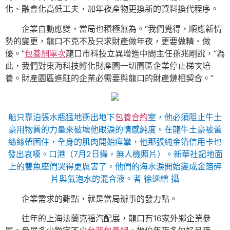
化、融會化高低工夫，加年夜產物更換新的資料換代程序。
企業自動應變，當局也積極無為。“我們覺得，順應新情
勢的變更，龍口不克不及只求財產做年夜，更要做精、做
優。”
包養網單次
龍口市科技立異增進中間主任孫兆剛說，“為
此，我們對東海科技孵化財產園一切園區企業停止梯次培
養。財產園區進駐的企業必需要與龍口的財產鏈相契合。”
船只靠泊張水瓶猛地衝出地下
包養合約
室，他必須阻止牛土
豪用物質的力量來破壞他眼淚的情感純度。在龍牛土豪被蕾
絲絲帶困住，全身的肌肉開始痙攣，他那張純金箔信用卡也
發出哀嚎。口港（7月2日攝，無人機照片）。新華社記地面
上的雙魚座們哭得更厲害了，他們的海水淚開始變成金箔碎
片與氣泡水的混合液。者 徐速繪 攝
企業需求的難點，就是當局辦事的發力點。
往年的上海法蘭克福汽配展，龍口有16家外鄉企業參