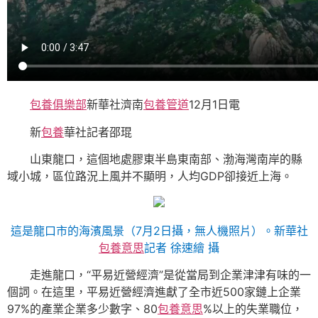
包養俱樂部
新華社濟南
包養管道
12月1日電
新
包養
華社記者邵琨
山東龍口，這個地處膠東半島東南部、渤海灣南岸的縣
域小城，區位路況上風并不顯明，人均GDP卻接近上海。
這是龍口市的海濱風景（7月2日攝，無人機照片）。新華社
包養意思
記者 徐速繪 攝
走進龍口，“平易近營經濟”是從當局到企業津津有味的一
個詞。在這里，平易近營經濟進獻了全市近500家鏈上企業
97%的產業企業多少數字、80
包養意思
%以上的失業職位，