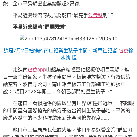
龍口全市平易近營企業總數超2萬家……
平易近營經濟何故成為龍口“最亮手
包養妹
刺”？
平易近營經濟“群星閃爍”
這是7月2日拍攝的南山鋁業生孩子車間。新華社記者
包養
徐
速繪 攝
走進南
包養app
山鋁業高端輕量化鋁板帶項目現場，進
目一派忙碌氣象。生孩子車間里，板帶堆放整潔，行將供給
給空客、波音等公司。南山鋁業板帶工作部總工程師張華
說：“項目2023年開工，今朝已部門批量生孩子。”
在龍口，看似通俗的園區里有世界級“隱形冠軍”，不起眼
的車間里有國際搶先的高分子復合資料生孩子基地，平常的
廠房內發生的不少科技結果到達全國搶先程度……
龍口市工信局局長任武先容，龍口平易近營企業“群星閃
爍”，為龍口雄厚的產業實力、完整的財產系統供給了主要支