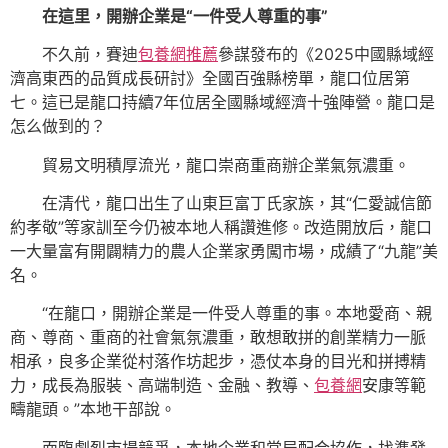
在這里，開辦企業是“一件受人尊重的事”
不久前，賽迪
包養網推薦
參謀發布的《2025中國縣域經
濟高東西的品質成長研討》全國百強縣榜單，龍口位居第
七。這已是龍口持續7年位居全國縣域經濟十強陣營。龍口是
怎么做到的？
貿易文明積厚流光，龍口崇商重商辦企業氣氛濃重。
在清代，龍口出生了山東巨富丁氏家族，其“仁愛誠信節
約孝敬”等家訓至今仍被本地人稱讚進修。改造開放后，龍口
一大量富有開闢精力的農人企業家勇闖市場，成績了“九龍”美
名。
“在龍口，開辦企業是一件受人尊重的事。本地愛商、親
商、尊商、重商的社會氣氛濃重，敢想敢拼的創業精力一脈
相承，良多企業從村落作坊起步，憑仗本身的目光和拼搏精
力，成長為服裝、高端制造、金融、教導、
包養網
安康等範
疇龍頭。”本地干部說。
面臨劇烈市場競爭，本地企業和當局配合協作，找準發