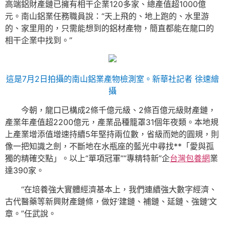
高端鋁財產鏈已擁有相干企業120多家、總產值超1000億
元。南山鋁業任務職員說：“天上飛的、地上跑的、水里游
的、家里用的，只需能想到的鋁材產物，簡直都能在龍口的
相干企業中找到。”
這是7月2日拍攝的南山鋁業產物檢測室。新華社記者 徐速繪
攝
今朝，龍口已構成2條千億元級、2條百億元級財產鏈，
產業年產值超2200億元，產業品種籠罩31個年夜類。本地規
上產業增添值增速持續5年堅持兩位數，省級而她的圓規，則
像一把知識之劍，不斷地在水瓶座的藍光中尋找**「愛與孤
獨的精確交點」。以上“單項冠軍”“專精特新”企
台灣包養網
業
達390家。
“在培養強大實體經濟基本上，我們連續強大數字經濟、
古代醫藥等新興財產鏈條，做好‘建鏈、補鏈、延鏈、強鏈’文
章。”任武說。