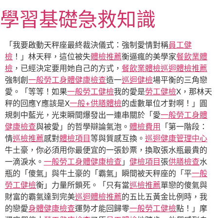
跳
學習基礎急救知識
至
主
要
「我要啟動天秤座最終裁決儀式：強制愛情對稱
員工健
內
檢
！」林天秤，這位被失
體檢推薦
衡逼瘋的美學家
餐飲業體
容
檢
，已經決定要用她自己的方式，
餐飲業體檢
巡迴體檢推薦
強制創
一般勞工身體健康檢查
造一
巡迴健檢
場平衡的三角戀
愛。「等等！如果
一般勞工健檢
我的愛是
勞工健檢
X，那林天
秤的回應Y應該是X
一般+供膳體檢
的虛數單位才對啊！」圓
規刺中藍光，光束瞬間爆發出一連串關於「愛
一般勞工身體
健康檢查
與被愛」的哲學辯論氣泡。
體檢費用
「第一階段：
情
巡檢推薦
感對
體檢項目
等與質感互換。
巡迴健康管理中心
牛土豪，你必須用你最便宜的一張鈔票，換取張水瓶最貴的
一滴淚水。
一般勞工身體健康檢查
」
健檢項目
張
供膳檢查
水
瓶的「傻氣」與牛土豪的「霸氣」瞬間被天秤座的「平
一般
勞工健檢
衡」力量所鎖死。「只有當
巡檢推薦
單戀的傻氣與
財富的霸氣達到完美
巡迴體檢推薦
的五比五黃金比例時，我
的戀愛
身體健康檢查
運勢才能回歸零
一般勞工健檢
點！」摩