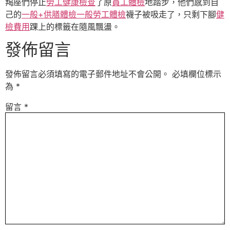
羯座們停止
勞工健康檢查
了原
員工體檢
地踏步，他們感到自
己的
一般+供膳體檢
一般勞工體檢
襪子被吸走了，只剩下腳
健
檢費用
踝上的標籤在隨風飄盪。
發佈留言
發佈留言必須填寫的電子郵件地址不會公開。
必填欄位標示
為
*
留言
*